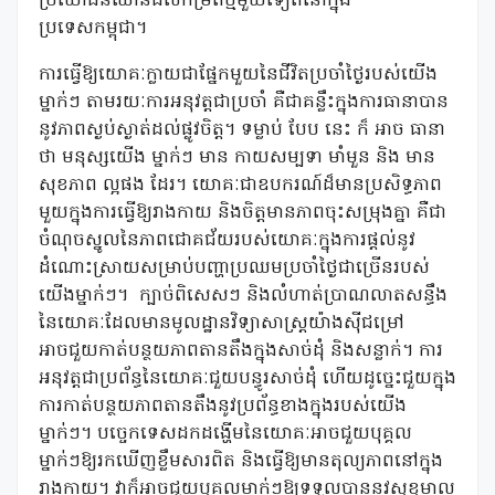
ប្រយោជន៍ឈានដល់កម្រិតថ្មីមួយទៀតនៅក្នុង
ប្រទេសកម្ពុជា។
ការធ្វើឱ្យយោគៈក្លាយជាផ្នែកមួយនៃជីវិតប្រចាំថ្ងៃរបស់យើង
ម្នាក់ៗ តាមរយៈការអនុវត្តជាប្រចាំ គឺជាគន្លឹះក្នុងការធានាបាន
នូវភាពស្ងប់ស្ងាត់ដល់ផ្លូវចិត្ត។ ទម្លាប់ បែប នេះ ក៏ អាច ធានា
ថា មនុស្សយើង ម្នាក់ៗ មាន កាយសម្បទា មាំមួន និង មាន
សុខភាព ល្អផង ដែរ។ យោគៈជាឧបករណ៍ដ៏មានប្រសិទ្ធភាព
មួយក្នុងការធ្វើឱ្យរាងកាយ និងចិត្តមានភាពចុះសម្រុងគ្នា គឺជា
ចំណុចស្នូលនៃភាពជោគជ័យរបស់យោគៈក្នុងការផ្តល់នូវ
ដំណោះស្រាយសម្រាប់បញ្ហាប្រឈមប្រចាំថ្ងៃជាច្រើនរបស់
យើងម្នាក់ៗ។ ក្បាច់ពិសេសៗ និងលំហាត់ប្រាណលាតសន្ធឹង
នៃយោគៈដែលមានមូលដ្ឋានវិទ្យាសាស្ត្រយ៉ាងស៊ីជម្រៅ
អាចជួយកាត់បន្ថយភាពតានតឹងក្នុងសាច់ដុំ និងសន្លាក់។ ការ
អនុវត្តជាប្រព័ន្ធនៃយោគៈជួយបន្ធូរសាច់ដុំ ហើយដូច្នេះជួយក្នុង
ការកាត់បន្ថយភាពតានតឹងនូវប្រព័ន្ធខាងក្នុងរបស់យើង
ម្នាក់ៗ។ បច្ចេកទេសដកដង្ហើមនៃយោគៈអាចជួយបុគ្គល
ម្នាក់ៗឱ្យរកឃើញខ្លឹមសារពិត និងធ្វើឱ្យមានតុល្យភាពនៅក្នុង
រាងកាយ។ វាក៏អាចជួយបុគ្គលម្នាក់ៗឱ្យទទួលបាននូវសុខុមាល