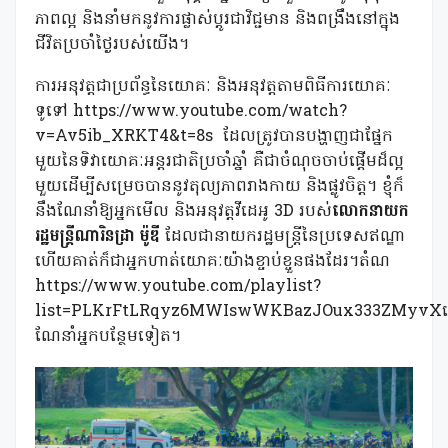
ភាពល្អ និងនាំមកនូវការផ្លាស់ប្តូរជាវិជ្ជមាន និងពង្រឹងនៅក្នុង
ជីវិតប្រចាំថ្ងៃរបស់យើង។
ការអនុវត្តជាប្រព័ន្ធនៃយោគៈ និងអនុវត្តតាមពិធីការយោគៈ
ទូទៅ https://www.youtube.com/watch?
v=Av5ib_XRKT4&t=8s
ដែលត្រូវបានបង្ហាញជាផ្នែក
មួយនៃទិវាយោគៈអន្តរជាតិប្រចាំឆ្នាំ គឺជាចំណុចចាប់ផ្តើមដ៏ល្អ
មួយដើម្បីសម្រេចបាននូវតុល្យភាពរាងកាយ និងផ្លូវចិត្ត។ ខ្ញុំក៏
នឹងណែនាំឱ្យអ្នកមើល និងអនុវត្តវីដេអូ 3D របស់
លោកនាយក
រដ្ឋមន្ត្រីណារិនដ្រា ម៉ូឌី
ដែលជានាយករដ្ឋមន្ត្រីនៃប្រទេសឥណ្ឌា
ហើយគាត់ក៏ជាអ្នកហាត់យោគៈយ៉ាងខ្ចាប់ខ្ចួនផងដែរ។តំណ
https://www.youtube.com/playlist?
list=PLKrFtLRqyz6MWIswWKBazJOux333ZMyvXដើម
ណែនាំអ្នកបន្ថែមទៀត។