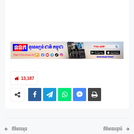
13,187
ព័ត៌មានមុន
ព័ត៌មានបន្ទាប់