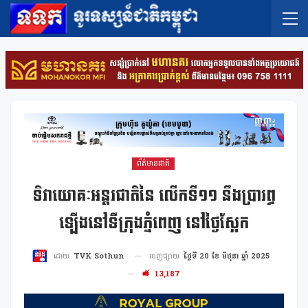
ព័ត៌មានជាតិ
ទិវាយោគៈអន្តរជាតិនៃ លើកទី១១ នឹងប្រារព្ធ
ឡើងនៅទីក្រុងភ្នំពេញ នៅថ្ងៃស្អែក
ចេញផ្សាយ
ថ្ងៃទី 20 ខែ មិថុនា ឆ្នាំ 2025
ដោយ
TVK Sothun
13,187