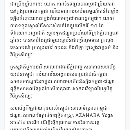
ជាច្រើនឆ្នាំមកនេះ យោគៈកាន់តែទទួលបានប្រជាប្រិយភាព
នៅក្នុងប្រទេសកម្ពុជា ហើយមានការចាប់អារម្មណ៍កាន់តែខ្លាំង
ឡើងចំពោះយោគៈក្នុងចំណោមប្រជាពលរដ្ឋកម្ពុជា។ ដោយ
បានទទួលស្គាល់ពីសារៈសំខាន់នៃខួបលើកទី ១០ នៃ
ទិវាយោគៈអន្តរជាតិ ស្ថានទូតឥណ្ឌាប្រចាំនៅទីក្រុងភ្នំពេញនៅ
ឆ្នាំនេះ បានចាប់ដៃគូជាមួយស្ថាប័នជាច្រើនរួមមាន ក្រសួង
ទេសចរណ៍ ក្រសួងអប់រំ យុវជន និងកីឡា ក្រសួងវប្បធម៌ និង
វិចិត្រសិល្បៈ
ក្រសួងកិច្ចការនារី សាលារាជធានីភ្នំពេញ សហភាពសហព័ន្ធ
យុវជនកម្ពុជា ការិយាល័យអង្គការសហប្រជាជាតិកម្ពុជា
សមាគមឥណ្ឌានៃកម្ពុជា សមាគមអតីតនិស្សិតកម្ពុជា-ឥណ្ឌា
ពុទ្ធិកសាកលវិទ្យាល័យសីហនុរាជា សាកលវិទ្យាល័យភូមិន្ទ
វិចិត្រសិល្បៈ
សហព័ន្ធកីឡាវាយកូនបាល់កម្ពុជា សាលាមិត្តភាពកម្ពុជា-
ឥណ្ឌា, សាកលវិទ្យាល័យពុទ្ធិសាស្ត្រ, AZAHARA Yoga
Studio ជាដើម ដើម្បីធ្វើឲ្យយោគៈកាន់តែមានអត្ថ