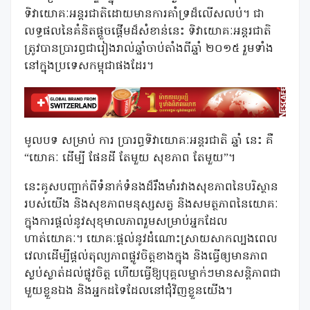
ទិវាយោគៈអន្តរជាតិដោយមានការគាំទ្រដ៏លើសលប់។ ជា
លទ្ធផលនៃគំនិតផ្តួចផ្តើមដ៏សំខាន់នេះ ទិវាយោគៈអន្តរជាតិ
ត្រូវបានប្រារព្ធជារៀងរាល់ឆ្នាំចាប់តាំងពីឆ្នាំ ២០១៥ រួមទាំង
នៅក្នុងប្រទេសកម្ពុជាផងដែរ។
មូលបទ សម្រាប់ ការ ប្រារព្ធទិវាយោគៈអន្តរជាតិ ឆ្នាំ នេះ គឺ
“យោគៈ ដើម្បី ផែនដី តែមួយ សុខភាព តែមួយ”។
នេះគូសបញ្ជាក់ពីទំនាក់ទំនងដ៏រឹងមាំរវាងសុខភាពនៃបរិស្ថាន
របស់យើង និងសុខភាពមនុស្សសត្វ និងសមត្ថភាពនៃយោគៈ
ក្នុងការផ្តល់នូវសុខុមាលភាពរួមសម្រាប់អ្នកដែល
ហាត់យោគៈ។ យោគៈផ្តល់នូវដំណោះស្រាយសាកល្បងពេល
វេលាដើម្បីផ្តល់តុល្យភាពផ្លូវចិត្តខាងក្នុង និងធ្វើឲ្យមានភាព
ស្ងប់ស្ងាត់ដល់ផ្លូវចិត្ត ហើយធ្វើឱ្យបុគ្គលម្នាក់ៗមានសន្តិភាពជា
មួយខ្លួនឯង និងអ្នកដទៃដែលនៅជុំវិញខ្លួនយើង។