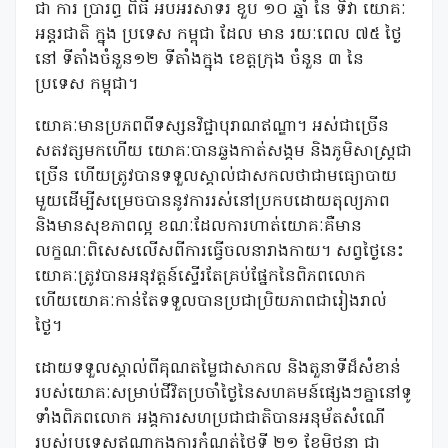
ជា ការ ប្រារព្ធ ពិធី អបអរសាទរ ខួប ១០ ឆ្នាំ នៃ ទិវា យោគៈ
អន្តរជាតិ ក្នុង ប្រទេស កម្ពុជា ដែល មាន រយៈពេល ៧៥ ថ្ងៃ
នៅ ទីតាំងចំនួន១២ ទីតាំងក្នុង ខេត្តក្រុង ចំនួន ៣ នៃ
ប្រទេស កម្ពុជា។
យោគៈមានប្រភពពីទស្សនវិជ្ជាបុរាណឥណ្ឌា។ អស់ជាច្រើន
សតវត្សមកហើយ យោគៈបានឆ្លងកាត់សង្គម និងភូមិសាស្រ្តជា
ច្រើន ហើយត្រូវបានទទួលស្គាល់ជាសកលថាជាមធ្យោបាយ
មួយដើម្បីសម្រេចបាននូវការរស់នៅប្រកបដោយតុល្យភាព
និងមានសុខភាពល្អ ខណៈដែលការហាត់យោគៈគឺមាន
លក្ខណៈពិសេសលើសពីការធ្វើចលនារាងកាយ។ សព្វថ្ងៃនេះ
យោគៈត្រូវបានអនុវត្តន៍ស្ទើរតែគ្រប់ផ្នែកនៃពិភពលោក
ហើយយោគៈកាន់តែទទួលបានប្រជាប្រិយភាពជារៀងរាល់
ថ្ងៃ។
ដោយទទួលស្គាល់ពីគុណតម្លៃជាសាកល និងតួនាទីដ៏សំខាន់
របស់យោគៈសម្រាប់ជីវិតប្រចាំថ្ងៃនៃសហគមន៍ផ្សេងៗគ្នានៅទូ
ទាំងពិភពលោក អង្គការសហប្រជាជាតិបានអនុម័តសំណើ
របស់ប្រទេសឥណ្ឌាក្នុងការកំណត់ថ្ងៃទី ២១ ខែមិថុនា ជា