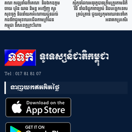
គណៈសង្ឃទាំងពីរគណៈ និងឯកឧត្តម
ស្មុំកូនដែលអនុវត្តបានត្រឹមត្រូវតាមនិតិ
ចាយ បូរិន យាង និមន្ត អញ្ជើញ សួរ
វិធី ទាំងទិដ្ឋភាពច្បាប់ និងបច្ចេកទេស
សុខទុក្ខ និងនាំយកអំណោយជូនដល់
គ្រប់គ្រាន់ ជួយឲ្យកុមារឈានទៅរក
កងទ័ពជួរមុខឈរជើងតាមព្រំដែន
អនាគតប្រសើរ
កម្ពុជា ទិសខេត្តព្រះវិហារ
Tel : 017 81 81 07
ទាញយកឥតគិតថ្លៃ