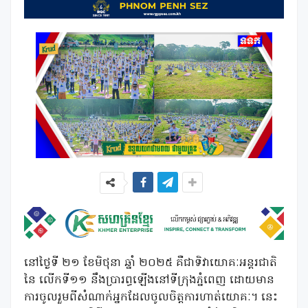
នៅថ្ងៃទី ២១ ខែមិថុនា ឆ្នាំ ២០២៥ គឺជាទិវាយោគៈអន្តរជាតិ
នៃ លើកទី១១ នឹងប្រារព្ធឡើងនៅទីក្រុងភ្នំពេញ ដោយមាន
ការចូលរួមពីសំណាក់អ្នកដែលចូលចិត្តការហាត់យោគៈ។ នេះ