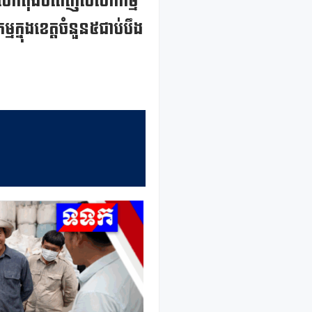
ខដែលកំពុងបំពេញបេសកកម្ម
មក្នុងខេត្តចំនួន៥ជាប់បឹង