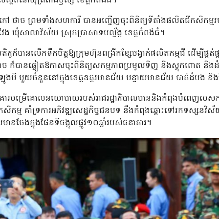
ថិតនៅឃុំត្រពាំងឫស្សី ខេត្តកំពង់ធំ។
ត កៅ ថាច ព្រមទាំងសហការី បានអញ្ជើញចុះពិនិត្យទីតាំងផលិតជីកសិកម្
ែង ឃុំសាលាវិស័យ ស្រុកប្រាសាទបល្ល័ង្ក ខេត្តកំពង់ធំ។
ូក៏បានលើកទឹកចិត្តឱ្យក្រុមហ៊ុនពង្រីកខ្សែចង្វាក់ផលិតកម្មជី ដើម្បីផ្គត់ផ្
ថាច ក៏បានឆ្លៀតឱកាសចុះពិនិត្យសកម្មភាពប្រមូលទិញ និងស្តុកពោត និ
ំឡូងមី មួយចំនួននៅក្នុងខេត្តឧត្តរមានជ័យ បន្ទាយមានជ័យ បាត់ដំបង ន
គារបម្រើគោលនយោបាយរបស់រាជរដ្ឋាភិបាលបាននិងកំពុងបំពេញបេសកកម្ម ក
់តម្លៃកសិកម្ម គាំទ្រការអភិវឌ្ឍសេដ្ឋកិច្ចជនបទ នឹងកំពុងឆ្ពោះទៅរកទស្សនវ
នចែងក្នុងផែនទីចង្អុលផ្លូវ១០ឆ្នាំរបស់ធនាគារ។