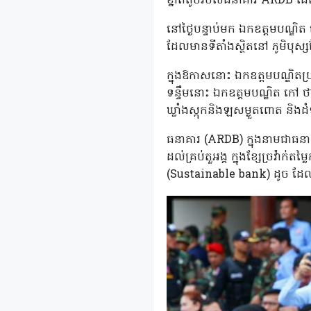
ខ្នាតតូចរបស់ធនាគារ ARDB ដែលស្
នៅថ្ងៃបន្ទាប់មក ឯកឧត្តមបណ្ឌិ
ដែលមានទីតាំងស្ថិតនៅ ភូមិបុស្សវ
ក្នុងឱកាសនោះ ឯកឧត្ដមបណ្ឌិតប្រតិភ
ទន្ទឹមនោះ ឯកឧត្តមបណ្ឌិត កៅ 
ឃ្លាំងស្កុកនិងឡសម្ងួតពោត និងដ
ធនាគារ (ARDB) ក្នុងនាមជាធនា
ដល់គ្រប់តួអង្គ ក្នុងខ្សែច្រវ៉ាក
(Sustainable bank) ដូច ដែលមា