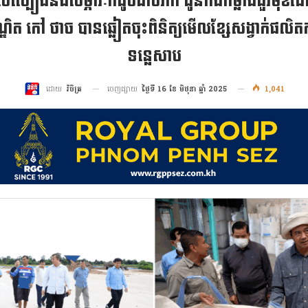
រគល់ស្បៀងនិងសម្ភារៈក៏ដូចជាថវិកា ជូនកងកម្លាំងជួរមុ
ឌិត កៅ ថាច បានឆ្លៀតចុះពិនិត្យមើលខ្សែសង្វាក់ផលិតកម្
ទន្លេសាប
ចេញផ្សាយ
ថ្ងៃទី 16 ខែ មិថុនា ឆ្នាំ 2025
1,041
ដោយ
វិចិត្រ