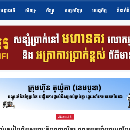
អន្តរជាតិ
សិល្ប​:
កីឡា
បច្ចេកវិទ្យា
សេដ្ឋកិច្ច
ទំនាក់ទ
ព័ត៌មានជាតិ