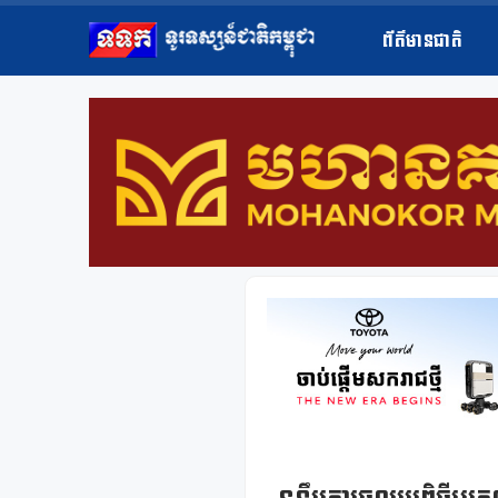
ព័ត៌មានជាតិ