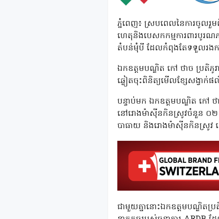
ភ្នំពេញ៖ ស្របពេលនៃការចូលរួមព
ហេតុនិងបេសកកម្មការពារបូរណភាពទ
តំបន់មុំបី ដែលកំពុងតែទទួលរង
ឯកឧត្តមបណ្ឌិត កៅ ថាច ប្រតិភូ
ឆ្លៀតចុះពិនិត្យមើលខ្សែសង្វាក់ផ
បន្ទាប់មក ឯកឧត្តមបណ្ឌិត កៅ ថា
នៅរោងម៉ាស៊ីនកិនស្រូវចំនួន ០២ ទ
បាធាយ និងរោងម៉ាស៊ីនកិនស្រូវ ស
ជាមួយគ្នានោះឯកឧត្តមបណ្ឌិតប្រត