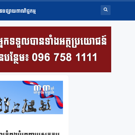
ំនងផ្សាយពាណិជ្ជកម្ម