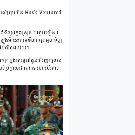
មរបស់ក្រុមហ៊ុន Husk Ventured
គង់ទីផ្សារក្នុងស្រុក បន្ថែមទៀត។
ងដំឡូងមី នៅតាមទីលានប្រមូលទិញ
ិងប៉ៃលិនផងដែរ។
្នុងការផ្តល់ជូនហិរញ្ញប្បទាន
ិស័យប្រែក្លាយជាធនាគារមានចីរភាព