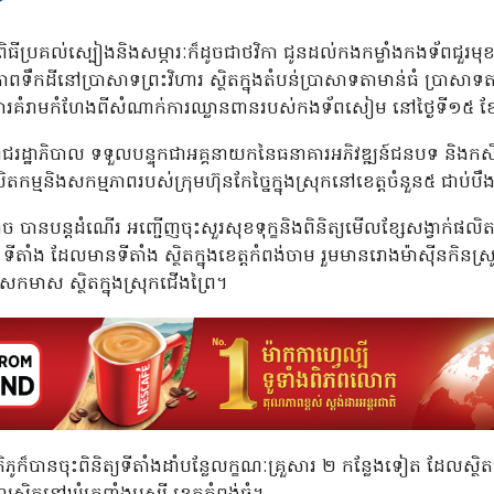
ិធីប្រគល់ស្បៀងនិងសម្ភារៈក៏ដូចជាថវិកា ជូនដល់កងកម្លាំងកងទ័ពជួរមុខ
ឹកដីនៅប្រាសាទព្រះវិហារ ស្ថិតក្នុងតំបន់ប្រាសាទតាមាន់ធំ ប្រាសាទតា
ការគំរាមកំហែងពីសំណាក់ការឈ្លានពានរបស់កងទ័ពសៀម នៅថ្ងៃទី១៥ ខែម
រាជរដ្ឋាភិបាល ទទួលបន្ទុកជាអគ្គនាយកនៃធនាគារអភិវឌ្ឍន៍ជនបទ និងកសិ
លិតកម្មនិងសកម្មភាពរបស់ក្រុមហ៊ុនកែច្នៃក្នុងស្រុកនៅខេត្តចំនួន៥ ជាប់
ច បានបន្តដំណើរ អញ្ជើញចុះសួរសុខទុក្ខនិងពិនិត្យមើលខ្សែសង្វាក់ផលិតកម
ីតាំង ដែលមានទីតាំង ស្ថិតក្នុងខេត្តកំពង់ចាម រួមមានរោងម៉ាស៊ីនកិនស្រូ
េកមាស ស្ថិតក្នុងស្រុកជើងព្រៃ។
ិភូក៏បានចុះពិនិត្យទីតាំងដាំបន្លែលក្ខណៈគ្រួសារ ២ កន្លែងទៀត ដែលស