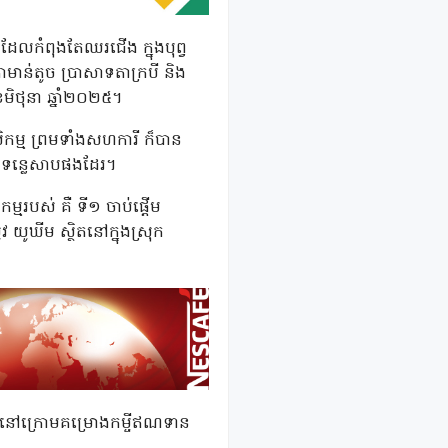
ដែលកំពុងតែឈរជើង ក្នុងបុព្វ
មាន់តូច ប្រាសាទតាក្របី និង
ិថុនា ឆ្នាំ២០២៥។
កម្ម ព្រមទាំងសហការី ក៏បាន
បឹងទន្លេសាបផងដែរ។
្មរបស់ គឺ ទី១ ចាប់ផ្តើម
វ យូឃីម ស្ថិតនៅក្នុងស្រុក
្ថិតនៅក្រោមគម្រោងកម្ចីឥណទាន