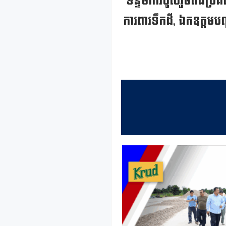
ទន្ទឹមការចូលរួមពិធីប្
ការពារទឹកដី, ឯកឧត្តមបណ្