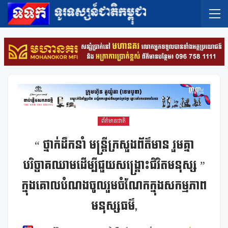
ព័ត៌មានជាតិ
“ ថ្នាក់ដឹកនាំ មន្ត្រីក្រសួងព័ត៌មាន រួមគ្នា
បរិច្ចាគឈាមដើម្បីជួយសង្គ្រោះជិវិតមនុស្ស ”
ក្នុងគោលបំណងចូលរួមចំណែកក្នុងសកម្មភាព
មនុស្សធម៌,