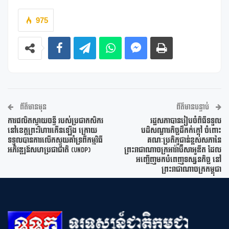
975
ព័ត៌មានមុន
ព័ត៌មានបន្ទាប់
ការផលិតស្វាយចន្ទី របស់ប្រជាកសិករ
រដ្ឋសភាបានរៀបចំពិធីទទួល
នៅខេត្តព្រះវិហារកើនឡើង ក្រោយ
បដិសណ្ឋារកិច្ចដ៏កក់ក្ដៅ ចំពោះ
ទទួលបានការលើកស្ទួយគាំទ្រពីកម្មវិធី
គណៈប្រតិភូជាន់ខ្ពស់សភានៃ
អភិវឌ្ឍន៍សហប្រជាជាតិ (UNDP)
ព្រះរាជាណាចក្រអារ៉ាប៊ីសាអូឌីត ដែល
អញ្ជើញមកបំពេញទស្សនកិច្ច នៅ
ព្រះរាជាណាចក្រកម្ពុជា