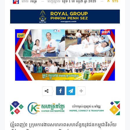
ចេញផ្សាយ
ថ្ងៃទី 1 ខែ កក្កដា ឆ្នាំ 2025
975
ដោយ
វិចិត្រ
(ភ្នំពេញ)៖ ក្រុមការងារសហភាពសហព័ន្ធយុវជនកម្ពុជាវិស័យ