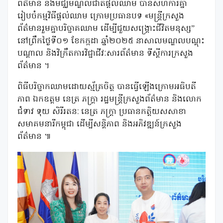
ព័ត៌មាន និងមជ្ឈមណ្ឌលជាតិផ្តល់ឈាម បានសហការគ្នា
រៀបចំកម្មវិធីផ្ដល់ឈាម ក្រោមប្រធានបទ «មន្ត្រីក្រសួង
ព័ត៌មានរួមគ្នាបរិច្ចាគឈាម ដើម្បីជួយសង្គ្រោះជីវិតមនុស្ស”
នៅព្រឹកថ្ងៃទី០១ ខែកក្កដា ឆ្នាំ២០២៥ នាសាលមណ្ឌលបណ្តុះ
បណ្តាល និងវិក្រឹតការវិជ្ជាជីវៈសារព័ត៌មាន ទីស្តីការក្រសួង
ព័ត៌មាន ។
ពិធីបរិច្ចាកឈាមដោយស្ម័គ្រចិត្ត បានធ្វើឡើងក្រោមអធិបតី
ភាព ឯកឧត្តម នេត្រ ភក្ត្រា រដ្ឋមន្ត្រីក្រសួងព័ត៌មាន និងលោក
ជំទាវ ទុយ សិរីរតន: នេត្រ ភក្រ្តា ប្រធានកត្តិយសសាខា
សមាគមនារីកម្ពុជា ដើម្បីសន្តិភាព និងអភិវឌ្ឍន៍ក្រសួង
ព័ត៌មាន ៕