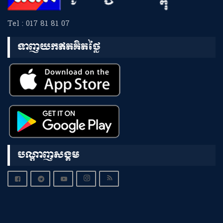
Tel : 017 81 81 07
ទាញយកឥតគិតថ្លៃ
បណ្តាញសង្គម