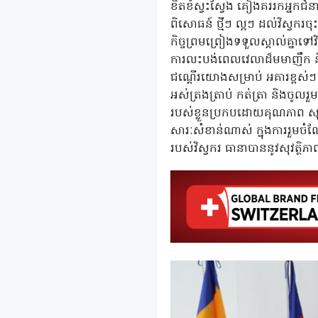
ខិតខំស្វះស្វែង គៀងគររកអ្នកជំ
ពិសោធន៍ ថ្មីៗ ល្អៗ ដល់វិស្វករចុះប
កិច្ចព្រមព្រៀងទទួលស្គាល់គ្នាទ
ការលះបង់ពេលវេលាដ៏មមាញឹក និងមា
ជណ្តើរយោងសម្រាប់ អគារខ្ពស់ៗ កា
អស់ត្រងត្រាប់ កត់ត្រា និងចូលរួ
របស់ខ្លួនប្រកបដោយគុណភាព សុវ
សារៈសំខាន់ណាស់ ក្នុងការរួមចំណែ
របស់វិស្វករ ធានាបាននូវសុវត្