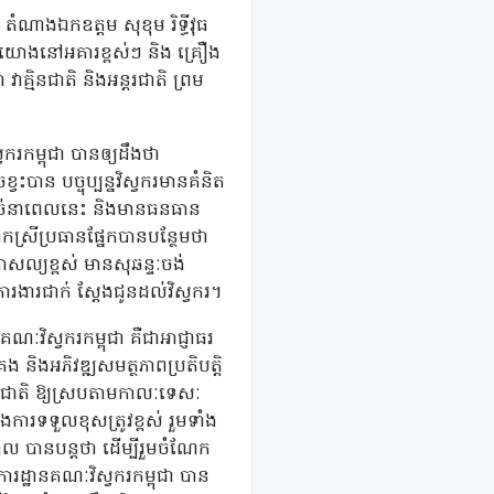
តំណាងឯកឧត្តម សុខុម រិទ្ធីវុធ
្តើរយោងនៅអគារខ្ពស់ៗ និង គ្រឿង
ាគ្មិនជាតិ និងអន្តរជាតិ ព្រម
ករកម្ពុជា បានឲ្យដឹងថា
បាន បច្ចុប្បន្នវិស្វករមានគំនិត
ាចាំបាច់នាពេលនេះ និងមានធនធាន
កស្រីប្រធានផ្នែកបានបន្ថែមថា
សល្យខ្ពស់ មានសុឆន្ទៈចង់
ងារជាក់ ស្តែងជូនដល់វិស្វករ។
ៈវិស្វករកម្ពុជា គឺជាអាជ្ញាធរ
រង និងអភិវឌ្ឍសមត្ថភាពប្រតិបត្តិ
ស្វករជាតិ ឱ្យស្របតាមកាលៈទេសៈ
 និងការទទួលខុសត្រូវខ្ពស់ រួមទាំង
ចំណូល បានបន្តថា ដើម្បីរួមចំណែក
រដ្ឋានគណៈវិស្វករកម្ពុជា បាន