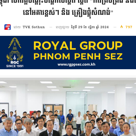
្ពុជា បើកវគ្គបណ្តុះបណ្តាលស្តីពី ស្តីពី “ការគ្រប់គ្រង 
នៅអគារខ្ពស់ៗ និង គ្រឿងផ្គុំសំណង់”
ចេញផ្សាយ
ថ្ងៃទី 29 ខែ វច្ឆិកា ឆ្នាំ 2024
797
ដោយ
TVK Sothun