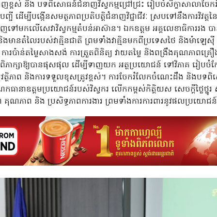
នាញខ្ពស់ និង បទពិសោធន៍ជំនាញវិស្វកម្មជ្រៅជ្រះ រៀបចំសិក្ខាសាលាច
ញ្ជី ដើម្បីបង្កើនសមត្ថភាពប្រតិបត្តិជំនាញវិជ្ជាជីវៈ ស្របទៅនឹងការវិវត្តនៃប
ៅវិញទៅមកលើសេវាវិស្វកម្មតំបន់អាស៊ាន។ ឯកឧត្តម អគ្គលេខាធិការរង បាន
នតំលៃរបស់វាគ្មិនជាតិ ព្រមទាំងវាគ្មិនមកពីប្រទេសថៃ និងម៉ាឡេស៊ី លើជ
រប៉ាន់តម្លៃសាងសង់ ការត្រួតពិនិត្យ វាយតម្លៃ និងពង្រឹងគុណភាពគ្រឿងផ្គ
មពិភាក្សាឱ្យបានផុសផុល ដើម្បីទាញយក អត្ថប្រយោជន៍ ទៅវិភាគ រៀបចំកែសម្រួ
ត្ថិភាព និងការទទួលខុសត្រូវខ្ពស់។ ការចែករំលែកចំណេះដឹង និងបទពិស
កធានាឧត្តមប្រយោជន៍របស់វិស្វករ លើកកម្ពស់កិត្តិយស សេចក្តីថ្លៃថ្នូរ 
ថិភាព គុណភាព និង ប្រសិទ្ធភាពការងារ ព្រមទាំងការការពារនូវផលប្