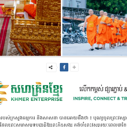
ំរបស់ក្រសួងធម្មការ និងសាសនា បានអោយដឹងថា ៖ បុណ្យចូលព្រះវស្សា
ព្រះសម្មាសម្ពុទ្ធបញ្ញត្តិឱ្យព្រះភិក្ខុសង្ឃ គង់ចាំព្រះវស្សារយៈពេល៣ខែ