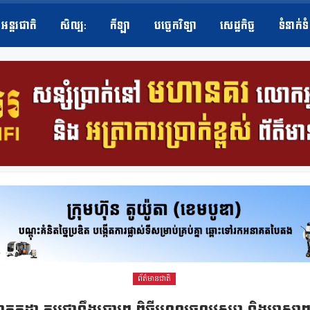
អន្តរជាតិ
សិល្ប​:
កីឡា
បច្ចេកវិទ្យា
សេដ្ឋកិច្ច
ទំនាក់ទ
ព័ត៌មានជាតិ