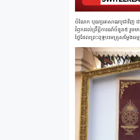
ចំណែក បុណ្យអាសាឍបូជាវិញ ជាអ
រំឭកដល់ព្រឹត្តិការណ៍ចំនួន៥ រួម
ថ្ងៃដែលព្រះពុទ្ធបរមគ្រូសម្ដែងធម្មច