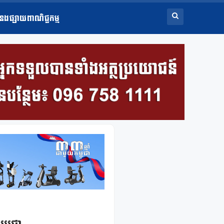
ំនងផ្សាយពាណិជ្ជកម្ម