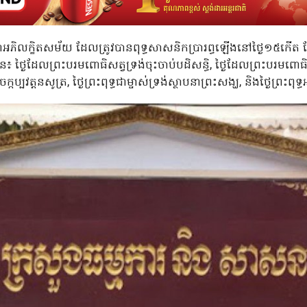
ភិលក្ខិតសម័យ ដែលត្រូវបានពុទ្ធសាសនិកប្រារព្ធឡើងនៅថ្ងៃ១៥កើត ខែអ
មាន៖ ថ្ងៃដែលព្រះបរមពោធិសត្វទ្រង់ចុះចាប់បដិសន្ធិ, ថ្ងៃដែលព្រះបរមពោ
ក្កប្បវត្តនសូត្រ, ថ្ងៃព្រះពុទ្ធជាម្ចាស់ទ្រង់ស្ថាបនាព្រះសង្ឃ, និងថ្ងៃព្រះព