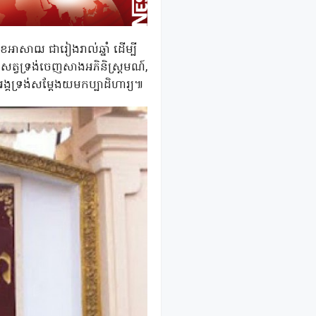
ាសាឍ ជារៀងរាល់ឆ្នាំ ដើម្បី
ធិសត្វទ្រង់ចេញសាងអភិនិស្ត្រមណ៍,
ុទ្ធអង្គទ្រង់សម្ដែងយមកប្បាដិហារ្យ៕