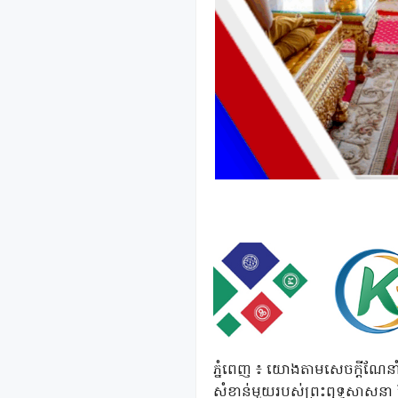
ភ្នំពេញ ៖ យោងតាមសេចក្តីណែនា
សំខាន់មួយរបស់ព្រះពុទ្ធសាសនា ដែល