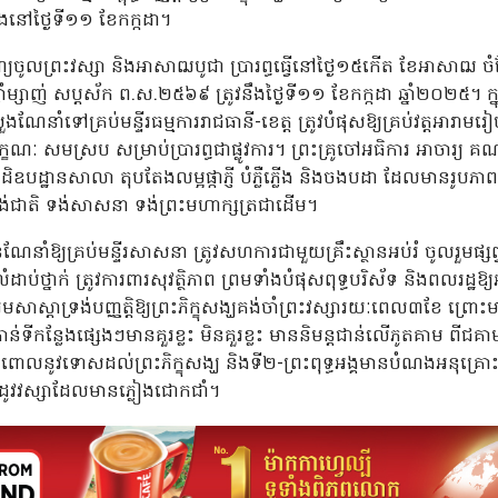
ើងនៅថ្ងៃទី១១ ខែកក្កដា។
ុណ្យចូលព្រះវស្សា និងអាសាឍបូជា ប្រារព្ធធ្វើនៅថ្ងៃ១៥កើត ខែអាសាឍ 
ំម្សាញ់ សប្ដស័ក ព.ស.២៥៦៩ ត្រូវនឹងថ្ងៃទី១១ ខែកក្កដា ឆ្នាំ២០២៥។ ក្
ែនាំទៅគ្រប់មន្ទីរធម្មការរាជធានី-ខេត្ត ត្រូវបំផុសឱ្យគ្រប់វត្តអារាម
សមស្រប សម្រាប់ប្រារព្ធជាផ្លូវការ។ ព្រះគ្រូចៅអធិការ អាចារ្យ គណៈកម
ុដិឧបដ្ឋានសាលា តុបតែងលម្អផ្កាភ្ញី បំភ្លឺភ្លើង និងចងបដា ដែលមានរូបភាពសម
ង់ជាតិ ទង់សាសនា ទង់ព្រះមហាក្សត្រជាដើម។
ែនាំឱ្យគ្រប់មន្ទីរសាសនា ត្រូវសហការជាមួយគ្រឹះស្ថានអប់រំ ចូលរួមផ្សព
ដាប់ថ្នាក់ ត្រូវការពារសុវត្ថិភាព ព្រមទាំងបំផុសពុទ្ធបរិស័ទ និងពលរ
ះបរមសាស្តាទ្រង់បញ្ញត្តិឱ្យព្រះភិក្ខុសង្ឃគង់ចាំព្រះវស្សារយៈពេល៣ខែ ព្
ៅកាន់ទីកន្លែងផ្សេងៗមានគួរខ្លះ មិនគួរខ្លះ មាននិមន្តជាន់លើភូតគាម ពីជគ
ិងពោលនូវទោសដល់ព្រះភិក្ខុសង្ឃ និងទី២-ព្រះពុទ្ធអង្គមានបំណងអនុគ្រោះដ
ៅ រដូវវស្សាដែលមានភ្លៀងជោកជាំ។