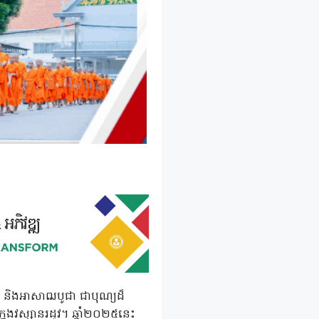
 និងអាសាឍបូជា ជាបុណ្យដ៏
ក្នុងវស្សានរដូវ។ ឆ្នាំ២០២៥នេះ