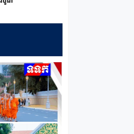
ឍបូជា