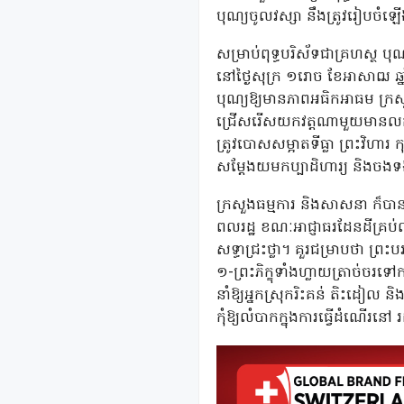
បុណ្យចូលវស្សា នឹងត្រូវរៀបចំឡ
សម្រាប់ពុទ្ធបរិស័ទជាគ្រហស្ថ ប
នៅថ្ងៃសុក្រ ១រោច ខែអាសាឍ ឆ្នា
បុណ្យឱ្យមានភាពអធិកអាធម ក្រសួងណ
ជ្រើសរើសយកវត្តណាមួយមានលក្ខណៈ 
ត្រូវបោសសម្អាតទីធ្លា ព្រះវិហារ ក
សម្ដែងយមកប្បាដិហារ្យ និងចងទ
ក្រសួងធម្មការ និងសាសនា ក៏បានណ
ពលរដ្ឋ ខណៈអាជ្ញាធរដែនដីគ្រប់លំ
សទ្ធាជ្រះថ្លា។ គួរជម្រាបថា ព្រ
១-ព្រះភិក្ខុទាំងហ្លាយត្រាច់ចរទ
នាំឱ្យអ្នកស្រុករិះគន់ តិះដៀល ន
កុំឱ្យលំបាកក្នុងការធ្វើដំណើរន