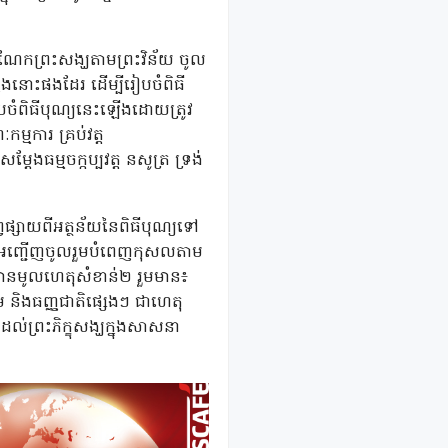
ចំណែកព្រះសង្ឃតាមព្រះវិន័យ ចូល
នុងនោះផងដែរ ដើម្បីរៀបចំពិធី
រៀបចំពិធីបុណ្យនេះឡើងដោយត្រូវ
្មការ គ្រប់វត្ត
្ដែងធម្មចក្កប្បវត្ត នសូត្រ ទ្រង់
្វផ្សាយពីអត្ថន័យនៃពិធីបុណ្យទៅ
ដ្ឋឱ្យអញ្ជើញចូលរួមបំពេញកុសលតាម
រោះមានមូលហេតុសំខាន់២ រួមមាន៖
ាម និងធញ្ញជាតិផ្សេងៗ ជាហេតុ
ល់ព្រះភិក្ខុសង្ឃក្នុងសាសនា