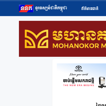
ព័ត៌មានជាតិ