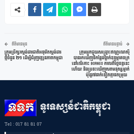
ព័ត៌មានមុន
ព័ត៌មានបន្ទាប់
ក្រុមប្រឹក្សាស្តង់ដារជាតិអនុម័តស្តង់ដារ
ក្រុមអ្នកជួយសង្គ្រោះឥណ្ឌូណេស៊ី
ថ្មីចំនួន ២១ ដើម្បីជំរុញវឌ្ឍនភាពកម្ពុជា
បានរកឃើញទីកន្លែងធ្លាក់ឧទ្ធម្ភាគចក្រ
នៅលើកោះ Borneo កាលពីថ្ងៃចន្ទនេះ
ហើយ! និងប្រទះឃើញសពមនុស្សម្នាក់
ប៉ុន្តែ៧នាក់ទៀតគ្មានតម្រុយ
Tel : 017 81 81 07