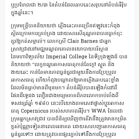
ឬប្រហែលជា ២/៣ នៃតំបន់ដែលឆាបឆេះសរុបនៅតំបន់អឺរ៉ុប
ក្នុងឆ្នាំនេះ។
ក្រុមមន្ត្រីបាននិយាយថា ភ្លើងឆេះភាគច្រើនឥឡូវនេះកំពុង
ស្ថិតក្រោមការគ្រប់គ្រង ដោយសារសីតុណ្ហភាពបានធ្លាក់ចុះ
គួរឱ្យកត់សម្គាល់។ លោកស្រី Clair Barnes ជាអ្នក
ស្រាវជ្រាវនៅមជ្ឈមណ្ឌលគោលនយោបាយបរិស្ថាន
នៃមហាវិទ្យាល័យ Imperial College នៃទីក្រុងឡុងដ៍ បាន
និយាយថា “លក្ខខណ្ឌអាកាសធាតុកាន់តែក្តៅ ស្ងួត និង
ងាយឆេះ កាន់តែមានភាពធ្ងន់ធ្ងរជាមួយនឹងការប្រែប្រួល
អាកាសធាតុ ហើយកំពុងបណ្តាលឱ្យមានភ្លើងឆាបឆេះខ្លាំង
ដែលមិនធ្លាប់មានពីមុនមក។ តំបន់អឺរ៉ុបបានឡើងកំដៅពី
ផែនដីទ្វេដង លឿនជាងមធ្យមភាគពិភពលោកចាប់តាំងពី
ទសវត្សរ៍ឆ្នាំ ១៩៨០ នេះបើយោងតាមសេវាផ្លាស់ប្តូរអាកាស
ធាតុ Copernicus របស់សហភាពអឺរ៉ុប។ WWA ដែលជា
ក្រុមអ្នកស្រាវជ្រាវ បានពិនិត្យឃើញថាតើវានឹងត្រូវមានកម្រិត
ខ្ពស់ប៉ុណ្ណាទៀតនាពេលអនាគត ដោយសារបញ្ហាអាកាសធាតុ
ធ្ងន់ធ្ងរទៅៗ ដោយត្រូវបានផ្សារភ្ជាប់ទៅនឹងការប្រែប្រួល