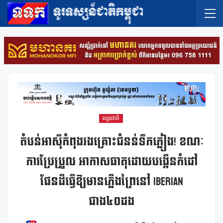
អន្តរជាតិ
តំបន់អាស៊ីកំពុងរងគ្រោះជំនន់ទឹកភ្លៀង! ខណៈ
ការប្រែប្រួល អាកាសធាតុដោយបង្កើនកំដៅ
ផែនដីធ្វើឱ្យមានភ្លើងព្រៃនៅ Iberian
ជាង៤០ដង