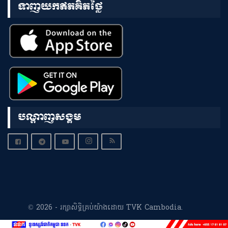
ទាញយកឥតគិតថ្លៃ
បណ្តាញសង្គម
© 2026 - រក្សាសិទ្ធិគ្រប់យ៉ាងដោយ TVK Cambodia.