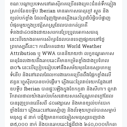
ខណៈបណ្តាប្រទេសនៅអាស៊ីភាគច្រើនរងគ្រោះជំនន់ទឹកភ្លៀង
ស្រាប់តែឧបទ្វីប Iberian មានអាកាសធាតុក្តៅ ស្ងួត និង
ខ្យល់បក់ខ្លាំង ដែលជំរុញឱ្យមានភ្លើងឆេះព្រៃដ៏បំផ្លិចបំផ្លាញ
បំផុតមួយក្នុងប្រវត្តិសាស្រ្តដែលបានកត់ត្រាគឺ
ទំនងជា៤០ដងដោយសារការប្រែប្រួលអាកាសធាតុ
នេះបើយោងតាមការសិក្សាដែលបានចេញផ្សាយនៅថ្ងៃ
ព្រហស្បតិ៍នេះ។ ការវិភាគដោយ World Weather
Attribution ឬ WWA បាននិយាយថា លក្ខខណ្ឌអាកាស
ធាតុដែលងាយនឹងឆាបឆេះគឺមានកម្រិតខ្លាំងជាងប្រហែល
៣០% នេះបើប្រៀបធៀបទៅនឹងសម័យមុននៃឧស្សាហកម្ម
ទំនើប និងនៅពេលដែលការងារភាគច្រើនពឹងផ្អែកខ្លាំងលើ
ឥន្ធនៈហ្វូស៊ីលបានចាប់ផ្តើម។ ភ្លើងឆេះព្រៃរាប់រយកន្លែងនៅ
ឧបទ្វីប Iberian បានផ្ទុះឡើងក្នុងខែកក្កដា និងសីហា។ ពួកវា
រីករាលដាលយ៉ាងឆាប់រហ័សដោយសារសីតុណ្ហភាពក្តៅដែល
បានរុញច្រានលើសពី ៤០អង្សាសេ និងមានខ្យល់បក់បោក
ខ្លាំងដែរ។ ភ្លើងឆេះនៅអេស្ប៉ាញ និងព័រទុយហ្គាល់បានសម្លាប់
មនុស្ស ៨ នាក់ បង្ខំឱ្យមានការជម្លៀសមនុស្សចេញជាង
៣៥,០០០ នាក់ និងបានឆាបឆេះផ្ទៃដីជាង ៦៤០,០០០ហិកតា