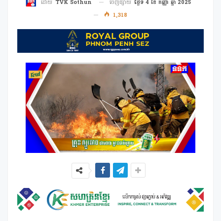
ចេញផ្សាយ
ថ្ងៃទី 4 ខែ កញ្ញា ឆ្នាំ 2025
ដោយ
TVK Sothun
1,318