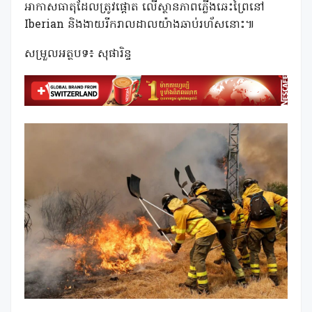
អាកាសធាតុដែលត្រូវផ្តោត លើស្ថានភាពភ្លើងឆេះព្រៃនៅ
Iberian និងងាយរីករាលដាលយ៉ាងឆាប់រហ័សនោះ៕
សម្រួលអត្ថបទ៖ សុផារិន្ទ