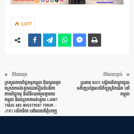
1,077
ព័ត៌មានមុន
ព័ត៌មានបន្ទាប់
ក្រសួងពាណិជ្ជកម្មកម្ពុជា និងស្ថានទូត
ប្រធាន NOCC ស្នើភាគីឥណ្ឌាជួយ
ចក្រភពអង់គ្លេសបានរៀបចំវេទិកា
អភិវឌ្ឍបន្ថែមលើកីឡាគ្រិកឃីត នៅ
ពាណិជ្ជកម្ម និងវិនិយោគរួមគ្នារវាង
កម្ពុជា
កម្ពុជា និងចក្រភពអង់គ្លេស (Joint
Trade and Investment Forum –
JTIF) លើកទី៣ នៅរាជធានីភ្នំពេញ