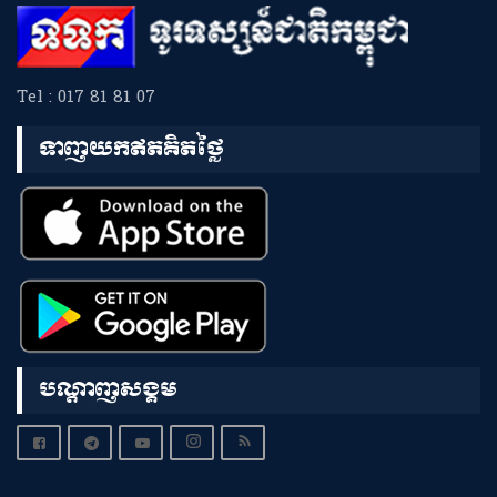
Tel : 017 81 81 07
ទាញយកឥតគិតថ្លៃ
បណ្តាញសង្គម