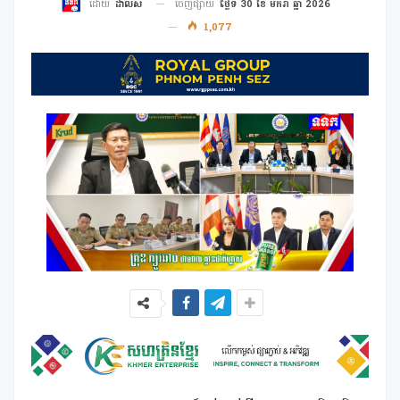
ចេញផ្សាយ
ថ្ងៃទី 30 ខែ មករា ឆ្នាំ 2026
ដោយ
ដាលីស
1,077