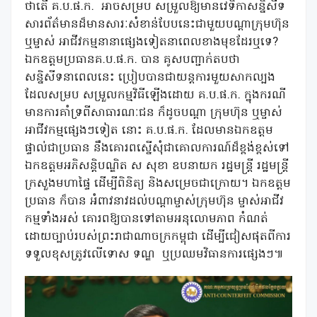
ថាតើ គ.ប.ផ.ក.
អាចសម្រប សម្រួលឱ្យមានវេទិកាសន្និសីទ
សារព័ត៌មានដ៏មានសារៈសំខាន់បែបនេះជាមួយបណ្ដាក្រុមហ៊ុន
ឬម្ចាស់ អាជីវកម្មនានាផ្សេងទៀតនាពេលខាងមុខដែរឬទេ?
ឯកឧត្ដមប្រធានគ.ប.ផ.ក. បាន គូសបញ្ជាក់តបថា
សន្និសីទនាពេលនេះ ប្រៀបបានជាយន្តការមួយសាកល្បង
ដែលសម្រប សម្រួលកម្មវិធីឡើងដោយ គ.ប.ផ.ក. ក្នុងករណី
មានការគាំទ្រពីសាធារណៈជន ក៏ដូចបណ្ដា ក្រុមហ៊ុន ឬម្ចាស់
អាជីវកម្មផ្សេងៗទៀត នោះ គ.ប.ផ.ក. ដែលមានឯកឧត្តម
ផ្ទាល់ជាប្រធាន នឹងគោរពស្នើសុំជាគោលការណ៍ដ៏ខ្ពង់ខ្ពស់ទៅ
ឯកឧត្តមអភិសន្តិបណ្ឌិត ស សុខា ឧបនាយក រដ្ឋមន្ត្រី រដ្ឋមន្ត្រី
ក្រសួងមហាផ្ទៃ ដើម្បីពិនិត្យ និងសម្រេចជាក្រោយ។ ឯកឧត្តម
ប្រធាន ក៏បាន អំពាវនាវដល់បណ្ដាម្ចាស់ក្រុមហ៊ុន ម្ចាស់អាជីវ
កម្មទាំងអស់ គោរពឱ្យបានទៅតាមអនុលោមភាព កំណត់
ដោយច្បាប់របស់ព្រះរាជាណាចក្រកម្ពុជា ដើម្បីជៀសផុតពីការ
ទទួលខុសត្រូវលើទោស ទណ្ឌ
ឬប្រឈមវិធានការផ្សេងៗ៕