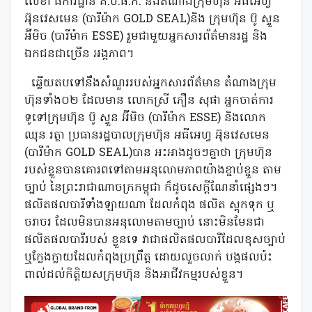
លេខា ធិការដ្ឋាន គ.ប.ផ.ក. និងតំណាងក្រុមហ៊ុន អធីអេហ្វ
អ៊ុនវេសមេន (បារីម៉ាក GOLD SEAL)និង ក្រុមហ៊ុន ប៊ូ ស្ទួន
អ៊ីមិច (បារីម៉ាក ESSE) រួមជាមួយអ្នកសារព័ត៌មានរដ្ឋ និង
ឯកជនជាច្រើន អង្គភាព។
ឆ្លើយតបទៅនឹងសំណួររបស់អ្នកសារព័ត៌មាន តំណាងក្រុម
ហ៊ុនទាំង០២ ដែលមាន លោកស្រី ភឿន សុផា អ្នកចាត់ការ
ទូទៅក្រុមហ៊ុន ប៊ូ ស្ទួន អ៊ីមិច (បារីម៉ាក ESSE) និងលោក
ឈុន រត្ថា ប្រធានរដ្ឋបាលក្រុមហ៊ុន អធីអេហ្វ អ៊ុនវេសមេន
(បារីម៉ាក GOLD SEAL)បាន អះអាងដូចៗគ្នាថា ក្រុមហ៊ុន
របស់ខ្លួនបានគោរពទៅតាមអនុលោមភាពយ៉ាងខ្ជាប់ខ្ជួន តាម
ច្បាប់ នៃព្រះរាជាណាចក្រកម្ពុជា ក៏ដូចសេក្ដីណែនាំផ្សេងៗ។
ផលិតផលបារីទាំងឡាយណា ដែលកំពុង ផលិត ស្តុកទុក ឬ
ចរាចរ ដែលមិនបានអនុលោមតាមច្បាប់ នោះមិនមែនជា
ផលិតផលបារីរបស់ ខ្លួនទេ វាជាផលិតផលបារីដែលខុសច្បាប់
ឬក្លែងក្លាយដែលកំពុងប្រព្រឹត្ត ដោយលួចលាក់ បង្កផលប៉ះ
ពាល់ដល់កិត្តិយសក្រុមហ៊ុន និងអាជីវកម្មរបស់ខ្លួន។