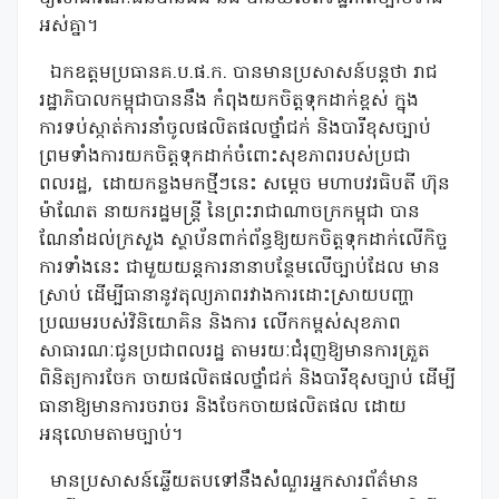
អស់គ្នា។
ឯកឧត្ដមប្រធានគ.ប.ផ.ក. បានមានប្រសាសន៍បន្តថា រាជ
រដ្ឋាភិបាលកម្ពុជាបាននឹង កំពុងយកចិត្តទុកដាក់ខ្ពស់ ក្នុង
ការទប់ស្កាត់ការនាំចូលផលិតផលថ្នាំជក់ និងបារីខុសច្បាប់
ព្រមទាំងការយកចិត្តទុកដាក់ចំពោះសុខភាពរបស់ប្រជា
ពលរដ្ឋ,
ដោយកន្លងមកថ្មីៗនេះ សម្តេច មហាបវរធិបតី ហ៊ុន
ម៉ាណែត នាយករដ្ឋមន្ត្រី នៃព្រះរាជាណាចក្រកម្ពុជា បាន
ណែនាំដល់ក្រសួង ស្ថាប័នពាក់ព័ន្ធឱ្យយកចិត្តទុកដាក់លើកិច្ច
ការទាំងនេះ ជាមួយយន្តការនានាបន្ថែមលើច្បាប់ដែល មាន
ស្រាប់ ដើម្បីធានានូវតុល្យភាពរវាងការដោះស្រាយបញ្ហា
ប្រឈមរបស់វិនិយោគិន និងការ លើកកម្ពស់សុខភាព
សាធារណៈជូនប្រជាពលរដ្ឋ តាមរយៈជំរុញឱ្យមានការត្រួត
ពិនិត្យការចែក ចាយផលិតផលថ្នាំជក់ និងបារីខុសច្បាប់ ដើម្បី
ធានាឱ្យមានការចរាចរ និងចែកចាយផលិតផល ដោយ
អនុលោមតាមច្បាប់។
មានប្រសាសន៍ឆ្លើយតបទៅនឹងសំណួរអ្នកសារព័ត៌មាន