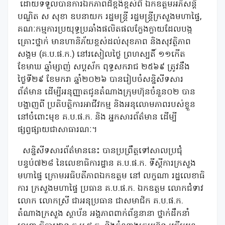
ដោយទទួលបានការឯកភាពដ៏ខ្ពង់ខ្ពស់ពី ឯកឧត្តមអភិសន្តិ
បណ្ឌិត ស សុខា ឧបនាយក រដ្ឋមន្ត្រី រដ្ឋមន្ត្រីក្រសួងមហាផ្ទៃ,
គណៈកម្មការប្រយុទ្ធប្រឆាំងផលិតផលក្លែងក្លាយដែលបង្ក
គ្រោះថ្នាក់ មានហានិភ័យខ្ពស់ដល់សុខភាព និងសុវត្ថិភាព
សង្គម (គ.ប.ផ.ក.) នៅរសៀលថ្ងៃ ព្រហស្បតិ៍ ១១កើត
ខែមាឃ ឆ្នាំម្សាញ់ សប្តស័ក ពុទ្ធសករាជ ២៥៦៩ ត្រូវនឹង
ថ្ងៃទី២៩ ខែមករា ឆ្នាំ២០២៦ បានរៀបចំសន្និសីទសារ
ព័ត៌មាន ដើម្បីអនុញ្ញាតជូនតំណាងក្រុមហ៊ុនចំនួន០២ បាន
បង្ហាញពី ប្រតិបត្តិការអាជីវកម្ម និងអនុលោមភាពរបស់ខ្លួន
នៅចំពោះមុខ គ.ប.ផ.ក. និង អ្នកសារព័ត៌មាន ដើម្បី
ផ្សព្វផ្សាយជាសាធារណៈ។
សន្និសីទសារព័ត៌មាននេះ បានប្រព្រឹត្តទៅសាលប្រជុំ
បន្ទប់៧២៨ នៃលេខាធិការដ្ឋាន គ.ប.ផ.ក. ទីស្ដីការក្រសួង
មហាផ្ទៃ ក្រោមអធិបតីភាពឯកឧត្ដម នៅ លក្ខណា រដ្ឋលេខាធិ
ការ ក្រសួងមហាផ្ទៃ ប្រធាន គ.ប.ផ.ក. ឯកឧត្ដម លោកជំទាវ
លោក លោកស្រី ជាអនុប្រធាន ជាសមាជិក គ.ប.ផ.ក.
តំណាងក្រសួង ស្ថាប័ន អង្គភាពពាក់ព័ន្ធនានា ថ្នាក់ដឹកនាំ