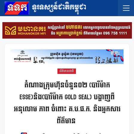
ព័ត៌មានជាតិ
តំណាងក្រុមហ៊ុនចំនួន០២ (បារីម៉ាក
ESSE)និង(បារីម៉ាក GOLD SEAL) បង្ហាញពី
អនុលោម ភាព ចំពោះ គ.ប.ផ.ក. និងអ្នកសារ
ព័ត៌មាន