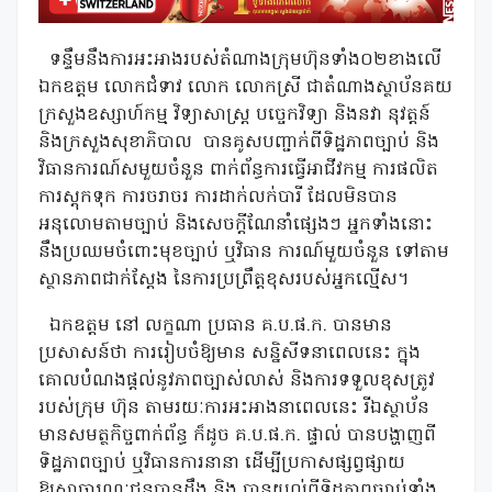
ទន្ទឹមនឹងការអះអាងរបស់តំណាងក្រុមហ៊ុនទាំង០២ខាងលើ
ឯកឧត្ដម លោកជំទាវ លោក លោកស្រី ជាតំណាងស្ថាប័នគយ
ក្រសួងឧស្សាហ៍កម្ម វិទ្យាសាស្រ្ត បច្ចេកវិទ្យា និងនវា នុវត្តន៍
និងក្រសួងសុខាភិបាល
បានគូសបញ្ជាក់ពីទិដ្ឋភាពច្បាប់ និង
វិធានការណ៍សមួយចំនួន ពាក់ព័ន្ធការធ្វើអាជីវកម្ម ការផលិត
ការស្តុកទុក ការចរាចរ ការដាក់លក់បារី ដែលមិនបាន
អនុលោមតាមច្បាប់ និងសេចក្ដីណែនាំផ្សេងៗ អ្នកទាំងនោះ
នឹងប្រឈមចំពោះមុខច្បាប់ ឬវិធាន ការណ៍មួយចំនួន ទៅតាម
ស្ថានភាពជាក់ស្ដែង នៃការប្រព្រឹត្តខុសរបស់អ្នកល្មើស។
ឯកឧត្ដម នៅ លក្ខណា ប្រធាន គ.ប.ផ.ក. បានមាន
ប្រសាសន៍ថា ការរៀបចំឱ្យមាន សន្និសីទនាពេលនេះ ក្នុង
គោលបំណងផ្ដល់នូវភាពច្បាស់លាស់ និងការទទួលខុសត្រូវ
របស់ក្រុម ហ៊ុន តាមរយៈការអះអាងនាពេលនេះ រីឯស្ថាប័ន
មានសមត្ថកិច្ចពាក់ព័ន្ធ ក៏ដូច គ.ប.ផ.ក. ផ្ទាល់ បានបង្ហាញពី
ទិដ្ឋភាពច្បាប់ ឬវិធានការនានា ដើម្បីប្រកាសផ្សព្វផ្សាយ
ឱ្យសាធារណៈជនបានដឹង និង បានយល់ពីទិដ្ឋភាពច្បាប់ទាំង