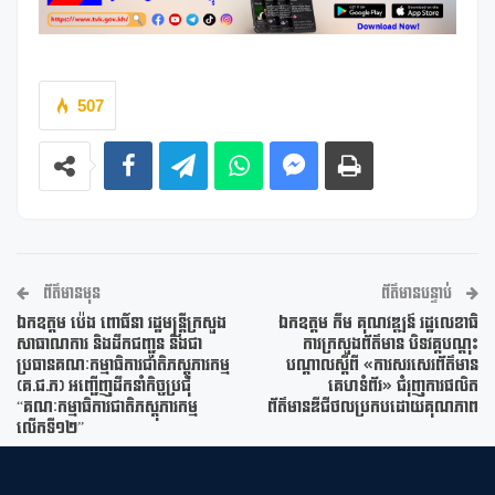
507
ព័ត៌មានមុន
ព័ត៌មានបន្ទាប់
ឯកឧត្តម ប៉េង ពោធិ៍នា រដ្ឋមន្រ្តីក្រសួង
ឯកឧត្តម កឹម គុណវឌ្ឍន៍ រដ្ឋលេខាធិ
សាធាណការ និងដឹកជញ្ជូន និងជា
ការក្រសួងព័ត៌មាន បិទវគ្គបណ្តុះ
ប្រធានគណៈកម្មាធិការជាតិភស្តុភារកម្ម
បណ្តាលស្តីពី «ការសរសេរព័ត៌មាន
(គ.ជ.ភ) អញ្ជើញដឹកនាំកិច្ចប្រជុំ
គេហទំព័រ» ជំរុញការផលិត
“គណៈកម្មាធិការជាតិភស្តុភារកម្ម
ព័ត៌មានឌីជីថលប្រកបដោយគុណភាព
លើកទី១២”