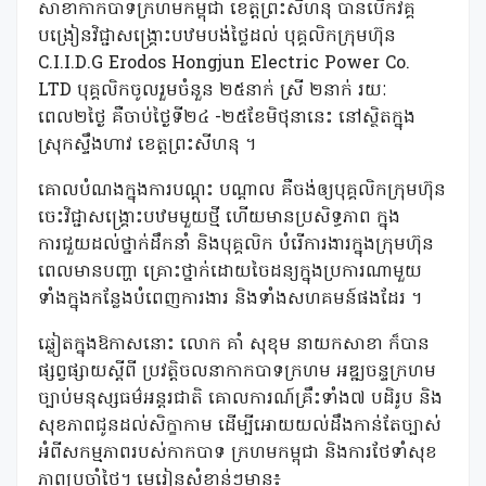
សាខាកាកបាទក្រហមកម្ពុជា ខេត្តព្រះសីហនុ បានបើកវគ្គ
បង្រៀនវិជ្ជាសង្គ្រោះបឋមបង់ថ្លៃដល់ បុគ្គលិកក្រុមហ៊ុន
C.I.I.D.G Erodos Hongjun Electric Power Co.
LTD បុគ្គលិកចូលរួមចំនួន ២៥នាក់ ស្រី ២នាក់ រយៈ
ពេល២ថ្ងៃ គឺចាប់ថ្ងៃទី២៤ -២៥ខែមិថុនានេះ នៅស្ថិតក្នុង
ស្រុកស្ទឹងហាវ ខេត្តព្រះសីហនុ ។
គោលបំណងក្នុងការបណ្តុះ បណ្តាល គឺចង់ឲ្យបុគ្គលិកក្រុមហ៊ុន
ចេះវិជ្ជាសង្គ្រោះបឋមមួយថ្មី ហើយមានប្រសិទ្ធភាព ក្នុង
ការជួយដល់ថ្នាក់ដឹកនាំ និងបុគ្គលិក បំរើការងារក្នុងក្រុមហ៊ុន
ពេលមានបញ្ហា គ្រោះថ្នាក់ដោយចៃដន្យក្នុងប្រការណាមួយ
ទាំងក្នុងកន្លែងបំពេញការងារ និងទាំងសហគមន៍ផងដែរ ។
ឆ្លៀតក្នុងឱកាសនោះ លោក គាំ សុខុម នាយកសាខា ក៏បាន
ផ្សព្វផ្សាយស្ដីពី ប្រវត្តិចលនាកាកបាទក្រហម អឌ្ឍចន្ទក្រហម
ច្បាប់មនុស្សធម៌អន្តរជាតិ គោលការណ៍គ្រឹះទាំង៧ បដិរូប និង
សុខភាពជូនដល់សិក្ខាកាម ដើម្បីអោយយល់ដឹងកាន់តែច្បាស់
អំពីសកម្មភាពរបស់កាកបាទ ក្រហមកម្ពុជា និងការថែទាំសុខ
ភាពប្រចាំថ្ងៃ។ មេរៀនសំខាន់ៗមាន៖