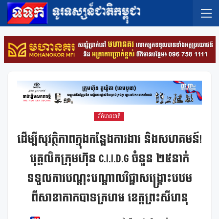
ព័ត៌មានជាតិ
ដើម្បីសុវត្ថិភាពក្នុងកន្លែងការងារ និងសហគមន៍!
បុគ្គលិកក្រុមហ៊ុន C.I.I.D.G ចំនួន ២៥នាក់
ទទួលការបណ្តុះបណ្តាលវិជ្ជាសង្គ្រោះបឋម
ពីសាខាកាកបាទក្រហម ខេត្តព្រះសីហនុ