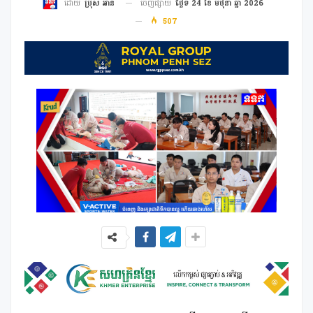
ចេញផ្សាយ
ថ្ងៃទី 24 ខែ មិថុនា ឆ្នាំ 2026
ដោយ
ប្រុស អាន
507