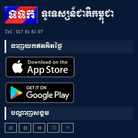
Tel : 017 81 81 07
ទាញយកឥតគិតថ្លៃ
បណ្តាញសង្គម