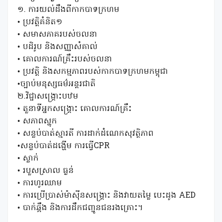
១. ការយល់ដឹងពីកាកបាទក្រហម
• ប្រវត្តិគំនិត១
• សមាសភាគរបស់ចលនា
• បដិរូប និងសញ្ញាសំគាល់
• គោលការណ៍គ្រឹះរបស់ចលនា
• ប្រវត្តិ និងសកម្មភាពរបស់កាកបាទក្រហមកម្ពុជា
•ច្បាប់មនុស្សធម៌អន្តរជាតិ
២.វិជ្ជាសង្គ្រោះបឋម
• តួនាទីអ្នកសង្រ្គោះ គោលការណ៍គ្រឹះ
• សភាពស្ហុក
• សន្លប់បាត់ស្មារតី ការដាក់ដំណេកសុវត្ថិភាព
•សន្លប់បាត់ដង្ហើម ការធ្វើCPR
• ស្លាក់
• របួសស្រាល ធ្ងន់
• ការហូរឈាម
• ការប្រើប្រាស់ម៉ាស៊ីនសង្គ្រោះ និងវាយតម្លៃ បេះដូង AED
• បាក់ឆ្អឹង និងការដឹកជញ្ជូនជនរងគ្រោះ។