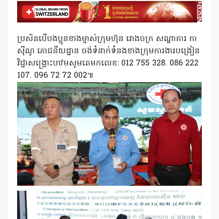
ប្រសិនបើបងប្អូនខាងម្ចាស់ក្រុមហ៊ុន រោងចក្រ សណ្ឋាគារ កា
ស៊ីណូ ភោជនីយដ្ឋាន ចង់ទំនាក់ទំនងខាងក្រុមការងារបង្រៀន
វិជ្ជាសង្គ្រោះបឋមសូមតេមកលេខ: 012 755 328. 086 222
107. 096 72 72 002៕