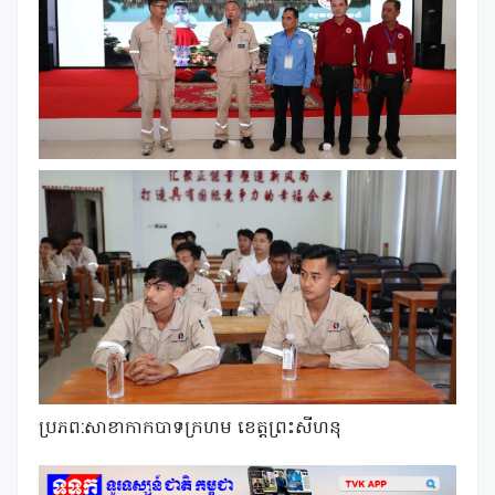
ប្រភព:សាខាកាកបាទក្រហម ខេត្តព្រះសីហនុ