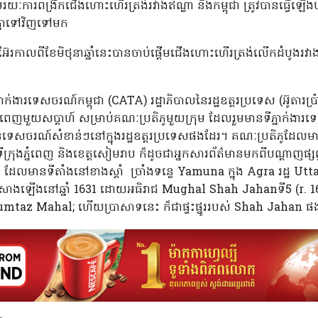
ៈការពង្រីកជើងហោះហើរត្រង់រវាងឥណ្ឌា និងកម្ពុជា ត្រូវបានធ្វើឡើងបន
គ្នាទៅវិញទៅមក
រអ៊ែរកាលពីខែមិថុនាឆ្នាំនេះបានចាប់ផ្តើមជើងហោះហើរត្រង់លើកដំបូងរវ
ារទេសចរណ៍កម្ពុជា (CATA) រដ្ឋាភិបាលនៃរដ្ឋឧត្តរប្រទេស (អ៊ូតារប
េញមួយសប្តាហ៍ សម្រាប់គណៈប្រតិភូមួយក្រុម ដែលរួមមានទីភ្នាក់ងារទ
ំបន់ទេសចរណ៍សំខាន់ៗនៅក្នុងរដ្ឋឧត្តរប្រទេសផងដែរ។ គណៈប្រតិភូដែល
ីក្រុងភ្នំពេញ និងខេត្តសៀមរាប ក៏ដូចជាអ្នកសារព័ត៌មានមកពីបណ្តាញផ្សព្
ែលមានទីតាំងនៅខាងស្ដាំ ច្រាំងទន្លេ Yamuna ក្នុង Agra រដ្ឋ U
សាងឡើងនៅឆ្នាំ 1631 ដោយអធិរាជ Mughal Shah Jahanទី5 (r. 1628–1
umtaz Mahal; ហើយប្រាសាទនេះ ក៏ជាផ្ទះផ្នូររបស់ Shah Jahan 