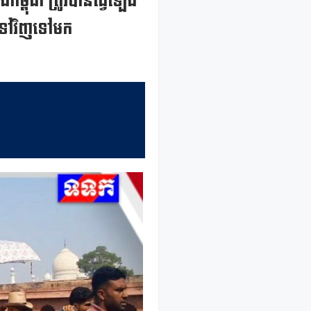
្ពុជា ត្រូវបានធ្វើឡើង
្នាទៅវិញទៅមក