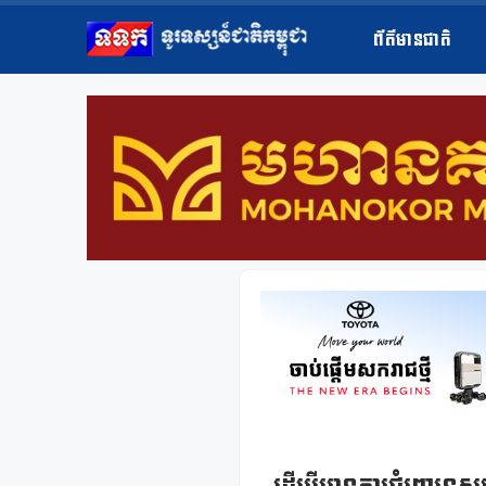
ព័ត៌មានជាតិ