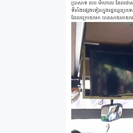
ប្រាសាទ តាច ម៉ាហាល ដែលជាសំណងស្
ទីតាំងផ្សេងទៀតក្នុងរដ្ឋឧត្តរ
ដែលក្រោយមក បានសាយភាយមកកម្