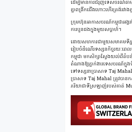
ដើម្បីមានការជំរុញទេសចរណ៍តាមរយ
គ្នាពង្រីកជើងហោះហើរត្រង់រវាង
ក្រុមហ៊ុនអាកាសចរណ៍កម្ពុជាអង្គ
ការបួនដងក្នុងមួយសប្តាហ៍។
ដោយសហការជាមួយសមាគមទីភ្នាក់ង
រៀបចំដំណើរទស្សនកិច្ចរយៈពេលព
កម្ពុជា មកសិក្សាស្វែងយល់ពីត
តំណាងឱ្យភ្នាក់ងារទេសចរណ៍ក្នុងទ
ទៅទស្សនាប្រាសាទ Taj Mahal ដ
ប្រាសាទ Taj Mahal ត្រូវបានក
ភរិយាជាទីស្រឡាញ់របស់គាត់ M