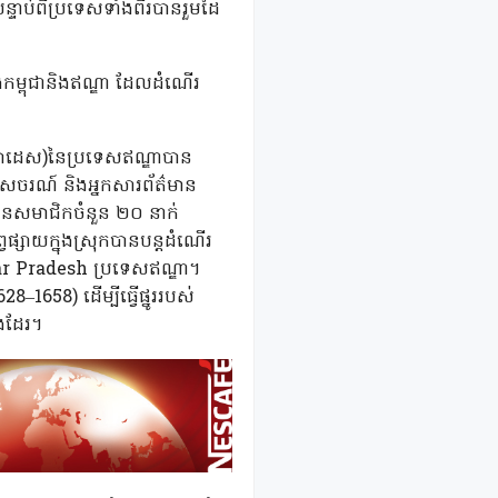
្ទាប់ពីប្រទេសទាំងពីរបានរួមដៃ
ាងកម្ពុជានិងឥណ្ឌា ដែលដំណើរ
៉្រាដេស)នៃប្រទេសឥណ្ឌាបាន
េសចរណ៍ និងអ្នកសារព័ត៌មាន
មានសមាជិកចំនួន ២០ នាក់
វផ្សាយក្នុងស្រុកបានបន្តដំណើរ
ttar Pradesh ប្រទេសឥណ្ឌា។
658) ដើម្បីធ្វើផ្នូររបស់
ផងដែរ។