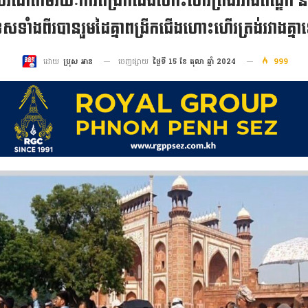
ចរណ៍តាមរយៈការពង្រីកជើងហោះហើរត្រង់រវាងឥណ្ឌា និងកម
រទេសទាំងពីរបានរួមដៃគ្នាពង្រីកជើងហោះហើរត្រង់រវាងគ
ចេញផ្សាយ
ថ្ងៃទី 15 ខែ តុលា ឆ្នាំ 2024
999
ដោយ
ប្រុស អាន