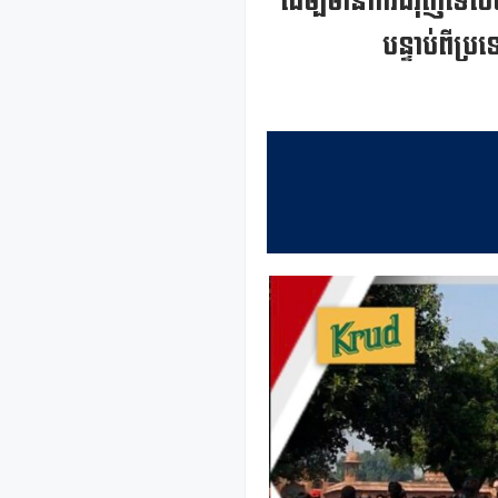
ដើម្បីមានការជំរុញទេស
បន្ទាប់ពីប្