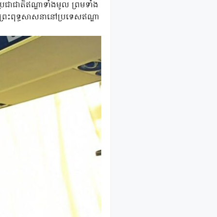
ប្រជាជាតិឥណ្ឌាទាំងមូល ព្រមទាំង
តព្រះពុទ្ធសាសនានៅប្រទេសឥណ្ឌា