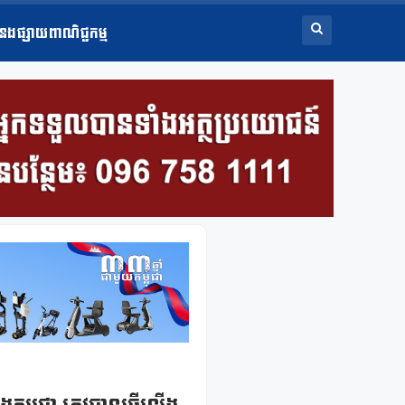
ំនងផ្សាយពាណិជ្ជកម្ម