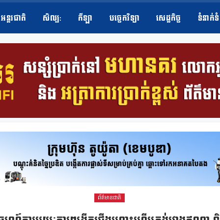
អន្តរជាតិ
សិល្ប​:
កីឡា
បច្ចេកវិទ្យា
សេដ្ឋកិច្ច
ទំនាក់ទ
ព័ត៌មានជាតិ