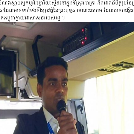
ថាបត្យកម្មដ៏អច្ឋារិយៈស្ថិតនៅក្នុងទីក្រុងអាក្រា និងជាងនិមិត្តរូបនៃ
ប្រទេសដែលមានទាក់ទងនឹងប្រវត្តិនៃព្រះពុទ្ធសាមណៈគោតម ដែលបានបង្កើ
ពុជាក្លាយជាសាសនារបស់រដ្ឋ ។