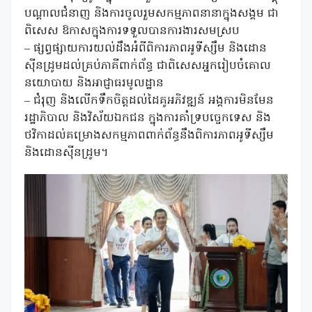
បណ្តាលជំនាញ និងការចូលរួមសកម្មភាពនានាក្នុងសង្គម ជា
ពិសេស ឱកាសក្នុងការទទួលបានការងារសមស្រប
– ផ្សព្វផ្សាយការយល់ដឹងអំពីពិការភាពអូទីស្សឹម និងដោន
ស៊ីនដ្រូមដល់គ្រប់ភាគីពាក់ព័ន្ធ ជាពិសេសអ្នករៀបចំគោល
នយោបាយ និងអាជ្ញាធរមូលដ្ឋាន
– ជំរុញ និងលើកទឹកចិត្តដល់ដៃគូអភិវឌ្ឍន៍ អង្គការមិនមែន
រដ្ឋាភិបាល និងវិស័យឯកជន ក្នុងការគាំទ្របច្ចេកទេស និង
ថវិកាដល់គម្រោងសកម្មភាពពាក់ព័ន្ធនឹងពិការភាពអូទីស្សឹម
និងដោនស៊ីនដ្រូម។