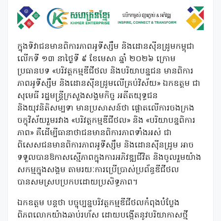
ក្នុងទិវាជនមានពិការភាពអូទីស្សឹម និងដោនស៊ីនដូ្រមកម្ពុជា
លើកទី ១៣ នាថ្ងៃទី ៩ ខែមេសា ឆ្នាំ ២០២៦ ក្រោម
ប្រធានបទ «បរិវត្តកម្មឌីជីថល និងបរិយាបន្នជន មានពិការ
ភាពអូទីស្សឹម និងដោនស៊ីនដ្រូមលើគ្រប់វិស័យ» ឯកឧត្តម ជា
សុមេធី រដ្ឋមន្ត្រីក្រសួងសង្គមកិច្ច អតីតយុទ្ធជន
និងយុវនិតិសម្បទា មានប្រសាសន៍ថា ផ្ដោតលើការចងក្រង
ចក្ខុវិស័យរួមរវាង «បរិវត្តកម្មឌីជីថល» និង «បរិយាបន្នពិការ
ភាព» គឺដើម្បីធានាថាជនមានពិការភាពទាំងអស់ ជា
ពិសេសជនមានពិការភាពអូទីស្សឹម និងដោនស៊ីនដ្រូម អាច
ទទួលបានឱកាសស្មើភាពក្នុងការអភិវឌ្ឍជីវិត និងចូលរួមយ៉ាង
សកម្មក្នុងសង្គម តាមរយៈការប្រើប្រាស់ប្រព័ន្ធឌីជីថល
បានសមស្របប្រកបដោយប្រសិទ្ធភាព។
ឯកឧត្តម បន្តថា បច្ចុប្បន្នបរិវត្តកម្មឌីជីថលកំពុងបំប្លែង
ពិភពលោកយ៉ាងឆាប់រហ័ស ដោយបង្កើតនូវបរិយាកាសថ្មី