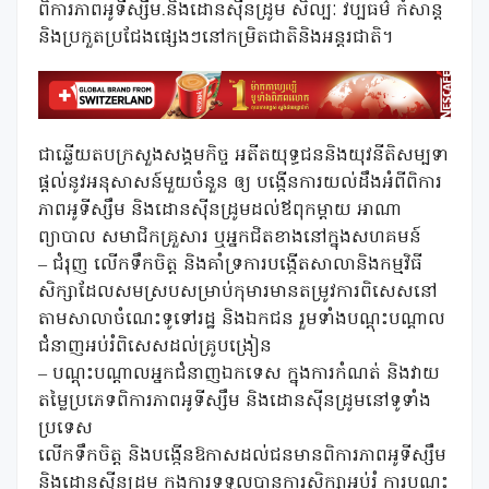
ពិការភាពអូទីស្សឹម.និងដោនស៊ីនដ្រូម សិល្បៈ វប្បធម៌ កំសាន្ត
និងប្រកួតប្រជែងផ្សេងៗនៅកម្រិតជាតិនិងអន្តរជាតិ។
ជាឆ្លើយតបក្រសួងសង្គមកិច្ច អតីតយុទ្ធជននិងយុវនីតិសម្បទា
ផ្ដល់នូវអនុសាសន៍មួយចំនួន ឲ្យ បង្កើនការយល់ដឹងអំពីពិការ
ភាពអូទីស្សឹម និងដោនស៊ីនដ្រូមដល់ឪពុកម្ដាយ អាណា
ព្យាបាល សមាជិកគ្រួសារ ឬអ្នកជិតខាងនៅក្នុងសហគមន៍
– ជំរុញ លើកទឹកចិត្ត និងគាំទ្រការបង្កើតសាលានិងកម្មវិធី
សិក្សាដែលសមស្របសម្រាប់កុមារមានតម្រូវការពិសេសនៅ
តាមសាលាចំណេះទូទៅរដ្ឋ និងឯកជន រួមទាំងបណ្តុះបណ្តាល
ជំនាញអប់រំពិសេសដល់គ្រូបង្រៀន
– បណ្ដុះបណ្តាលអ្នកជំនាញឯកទេស ក្នុងការកំណត់ និងវាយ
តម្លៃប្រភេទពិការភាពអូទីស្សឹម និងដោនស៊ីនដ្រូមនៅទូទាំង
ប្រទេស
លើកទឹកចិត្ត និងបង្កើនឱកាសដល់ជនមានពិការភាពអូទីស្សឹម
និងដោនស៊ីនដ្រូម ក្នុងការទទួលបានការសិក្សាអប់រំ ការបណ្តុះ