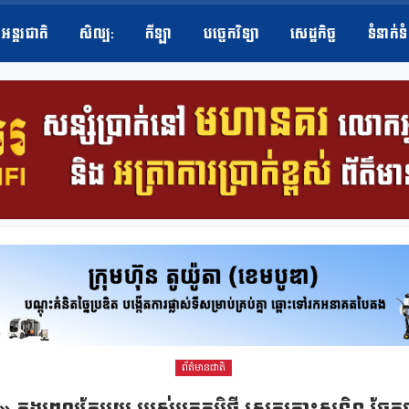
អន្តរជាតិ
សិល្ប​:
កីឡា
បច្ចេកវិទ្យា
សេដ្ឋកិច្ច
ទំនាក់ទ
ព័ត៌មានជាតិ