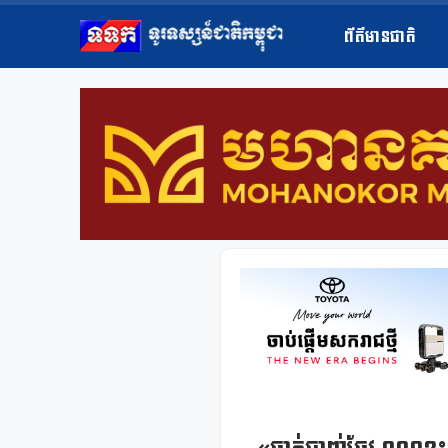
ព័ត៌មានជាតិ