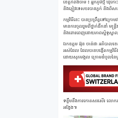
ខេត្តកំពង់ចាម ៖ អ្នកភូមិថ្មី ឃ
និងភ្ញៀវទេសចរបានភ្លក់ និងពិស
កម្មវិធីនេះ បានប្រព្រឹត្តទៅក្រោម
មានការចូលរួមពីថ្នាក់ដឹកនាំ មន្
និងពោរពេញដោយភាពស្និទ្ធស្នា
ឯកឧត្តម អ៊ុន ចាន់ដា អភិបាលខេត្
អស់ដែល ដែលបានបង្កើតកម្មវិធី
ដោយសុភមង្គល ក្រោមដំបូលនៃម្
ទន្ទឹមនឹងការកោតសរសើរ លោកអភិបា
អង្វែង៕