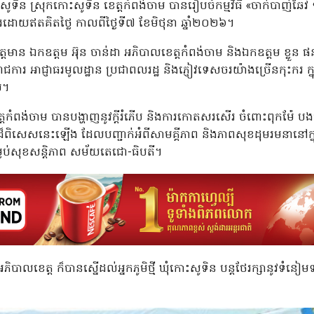
ុំកោះសូទិន ស្រុកកោះសូទិន ខេត្តកំពង់ចាម បានរៀបចំកម្មវិធី «ចាក់បាញ់ឆ
ារដោយឥតគិតថ្លៃ កាលពីថ្ងៃទី៧ ខែមិថុនា ឆ្នាំ២០២៦។
វត្តមាន ឯកឧត្តម អ៊ុន ចាន់ដា អភិបាលខេត្តកំពង់ចាម និងឯកឧត្តម ខ្លួន ផន 
ត្រីរាជការ អាជ្ញាធរមូលដ្ឋាន ប្រជាពលរដ្ឋ និងភ្ញៀវទេសចរយ៉ាងច្រើនកុះក
ល។
តកំពង់ចាម បានបង្ហាញនូវក្តីរំភើប និងការកោតសរសើរ ចំពោះពុកម៉ែ បងប្អូន
ដ៏ពិសេសនេះឡើង ដែលបញ្ជាក់អំពីសាមគ្គីភាព និងភាពសុខដុមរមនានៅក
លប់សុខសន្តិភាព សម័យតេជោ-ធិបតី។
លខេត្ត ក៏បានស្នើដល់អ្នកភូមិថ្មី ឃុំកោះសូទិន បន្តថែរក្សានូវទំនៀមទម