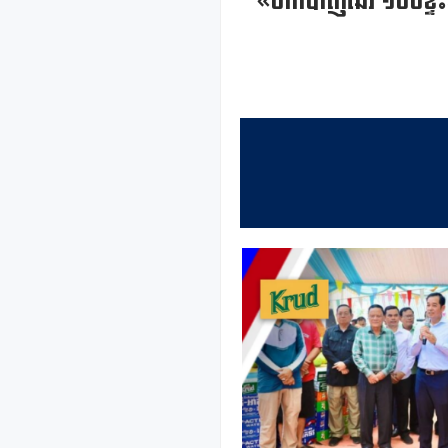
«ចាក់បាញ់ឆែវ ១០០ខ្ទះ»