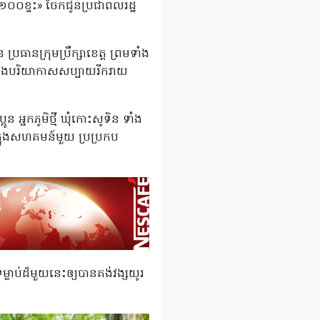
ែវ ១០០ខ្ទះ» ចែកជូនប្រជាពលរដ្ឋ
ប្រធានក្រុមប្រឹក្សាខេត្ត ព្រមទាំង
រ ក្នុងបរិយាកាសសប្បាយរីករាយ
 អ្នកភូមិថ្មី ឃុំកោះសូទិន ទាំង
្នុងសហគមន៍មួយ ប្រប្រកប
្លាប់ដ៏មួយនេះឲ្យបានគង់វង្សយូរ