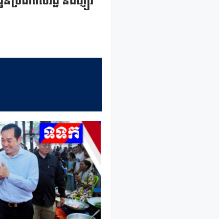
ូនប្រជាពលរដ្ឋ និងភ្ញៀវ