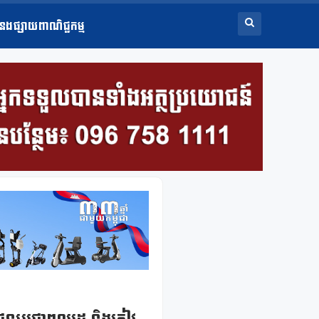
ំនងផ្សាយពាណិជ្ជកម្ម