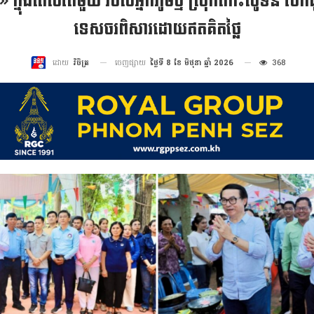
 ក្នុងពេលតែមួយ របស់អ្នកភូមិថ្មី ស្រុកកោះសូទិន ចែកជ
ទេសចរពិសារដោយឥតគិតថ្លៃ
ចេញផ្សាយ
ថ្ងៃទី 8 ខែ មិថុនា ឆ្នាំ 2026
368
ដោយ
វិចិត្រ