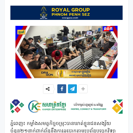
ភ្នំពេញ៖ កម្លាំងសមត្ថកិច្ចចម្រុះបានឃាត់ខ្លួនជនសង្ស័យ
ចំនួន២១នាក់ពាក់ព័ន្ធនឹងការឆបោកតាមប្រព័ន្ធបច្ចេកវិទ្យា