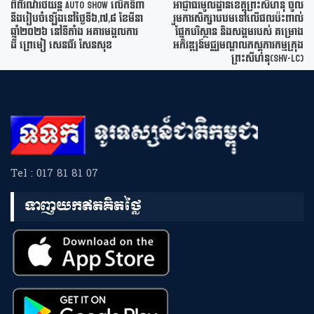
ពិព័រណ៍រថយន្ត Auto Show លើកទី៣
អាជ្ញាធរមូលដ្ឋានខេត្តព្រះសីហនុ ចូល
នឹងរៀបចំឡើងនៅថ្ងៃទី៦,៧,៨ ខែមីនា
រួមការសិក្សាបឋមទៅលើផលប៉ះពាល់
ឆ្នាំ២០២៦ នៅទីតាំង អគារមង្គលការ
ផ្នែកបរិស្ថាន និងសង្គមរបស់ គម្រោង
ដឹ ព្រេមៀ សេនធ័រ សែនសុខ
អភិវឌ្ឍន៍មជ្ឈមណ្ឌលភស្តុភារកម្មក្រុង
ព្រះសីហនុ(SHV-LC)
Tel : 017 81 81 07
ទាញយកឥតគិតថ្លៃ