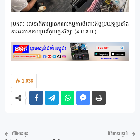
ប្រភព៖ លេខាធិការដ្ឋានគណៈកម្មការចំពោះកិច្ចប្រយុទ្ធប្រឆាំង
ការឆបោកតាមប្រព័ន្ធបច្ចេកវិទ្យា (គ.ប.ឆ.ប.)
1,036
ព័ត៌មានមុន
ព័ត៌មានបន្ទាប់