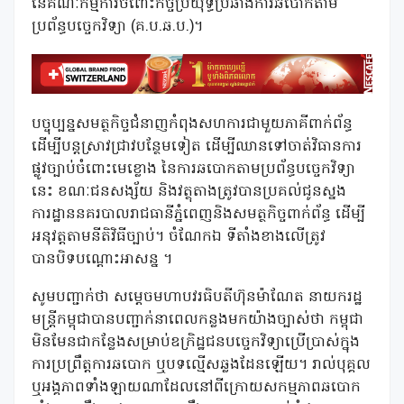
នៃគណៈកម្មការចំពោះកិច្ចប្រយុទ្ធប្រឆាំងការឆបោកតាម
ប្រព័ន្ធបច្ចេកវិទ្យា (គ.ប.ឆ.ប.)។
បច្ចុប្បន្នសមត្ថកិច្ចជំនាញកំពុងសហការជាមួយភាគីពាក់ព័ន្ធ
ដើម្បីបន្តស្រាវជ្រាវបន្ថែមទៀត ដើម្បីឈានទៅចាត់វិធានការ
ផ្លូវច្បាប់ចំពោះមេខ្លោង នៃការឆបោកតាមប្រព័ន្ធបច្ចេកវិទ្យា
នេះ ខណៈជនសង្ស័យ និងវត្ថុតាងត្រូវបានប្រគល់ជូនស្នង
ការដ្ឋាននគរបាលរាជធានីភ្នំពេញនិងសមត្ថកិច្ចពាក់ព័ន្ធ ដើម្បី
អនុវត្តតាមនីតិវិធីច្បាប់។ ចំណែកឯ ទីតាំងខាងលើត្រូវ
បានបិទបណ្តោះអាសន្ន ។
សូមបញ្ជាក់ថា សម្តេចមហាបវរធិបតីហ៊ុនម៉ាណែត នាយករដ្ឋ
មន្ត្រីកម្ពុជាបានបញ្ជាក់នាពេលកន្លងមកយ៉ាងច្បាស់ថា កម្ពុជា
មិនមែនជាកន្លែងសម្រាប់ឧក្រិដ្ឋជនបច្ចេកវិទ្យាប្រើប្រាស់ក្នុង
ការប្រព្រឹត្តការឆបោក ឬបទល្មើសឆ្លងដែនឡើយ។ រាល់បុគ្គល
ឬអង្គភាពទាំងឡាយណាដែលនៅពីក្រោយសកម្មភាពឆបោក