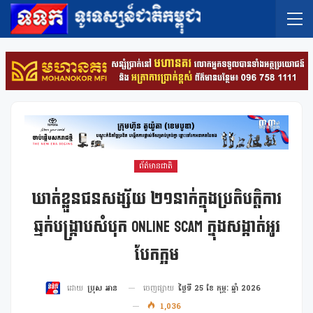
ព័ត៌មានជាតិ
ឃាត់ខ្លួនជនសង្ស័យ ២១នាក់ក្នុងប្រតិបត្តិការ
ឆ្មក់បង្ក្រាបសំបុក Online Scam ក្នុងសង្កាត់អូរ
បែកក្អម
ចេញផ្សាយ
ថ្ងៃទី 25 ខែ កុម្ភៈ ឆ្នាំ 2026
ដោយ
ប្រុស អាន
1,036