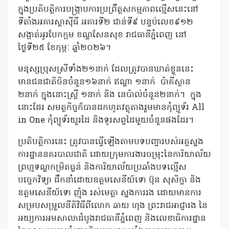
ក្នុងប្រតិបត្តិការបង្រ្កាបការប្រព្រឹត្តសកម្មភាពល្មើសនេះនៅ
ទីតាំងអគារស្តាស៊ីធី អគារទី២ ជាន់ទី៩ បន្ទប់លេខ៩១២
សង្កាត់អូរបែកក្អម ខណ្ឌសែនសុខ រាជធានីភ្នំពេញ នៅ
ថ្ងៃទី២៥ ខែកុម្ភៈ ឆ្នាំ២០២៦។
មនុស្សប្រុសស្រីទាំង២១នាក់ ដែលត្រូវបានឃាត់ខ្លួននេះ
មានជនជាតិចិនចំនួន១៦នាក់ ឥណ្ឌា ១នាក់ ប៉ាគីស្ថាន
២នាក់ ក្នុងនោះស្ត្រី ១នាក់ និង នេប៉ាល់ចំនួន២នាក់។ ក្នុង
នោះដែរ សមត្ថកិច្ចក៏បានដកហូតវត្ថុតាងរួមមានកុំព្យូទ័រ All
in One កុំព្យូទ័រយួរដៃ និងទូរសព្ទដៃមួយចំនួនផងដែរ។
ប្រតិបត្តិការនេះ ត្រូវបានធ្វើឡើងតាមបទបញ្ជារបស់អគ្គស្នង
ការដ្ឋាននគរបាលជាតិ ដោយក្រុមការងារចម្រុះនៃការិយាល័យ
ព្រហ្មទណ្ឌកម្រិតធ្ងន់ និងការិយាល័យប្រឆាំងបទល្មើស
បច្ចេកវិទ្យា ដឹកនាំដោយឧត្តមសេនីយ៍ទោ ប៊ុន សុសិក្ខា និង
ឧត្តមសេនីយ៍ទោ ញ៉ុង រស់មេត្តា ស្នងការរង ដោយមានការ
សម្របសម្រួលនីតិវិធីពីលោក ឆាយ ហុង ព្រះរាជអាជ្ញារង នៃ
អយ្យការអមសាលាដំបូងរាជធានីភ្នំពេញ និងលេខាធិការដ្ឋាន