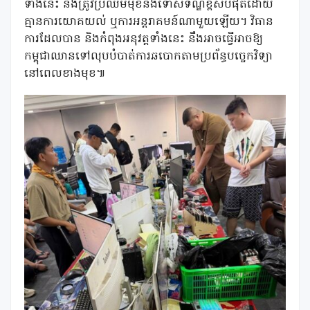
ទាំងនេះ នឹងត្រូវប្រឈមមុខនឹងទោសទណ្ឌខ្ពស់បំផុតដោយ
គ្មានការយោគយល់ ឬការអន្តរាគមន៍ណាមួយឡើយ។ វិធាន
ការដែលបាន និងកំពុងអនុវត្តទាំងនេះ នឹងអាចធ្វើអាចឱ្យ
កម្ពុជាឈានទៅលុបបំបាត់ការឆបោកតាមប្រព័ន្ធបច្ចេកវិទ្យា
នៅពេលខាងមុខ៕