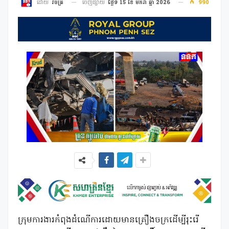
ចេញផ្សាយ
ថ្ងៃទី 15 ខែ មករា ឆ្នាំ 2026
990
ដោយ
វិចិត្រ
ក្រុមការងារកំពុងដំណើការដោយមានគ្រឿងចក្រដើម្បីរុះរើ