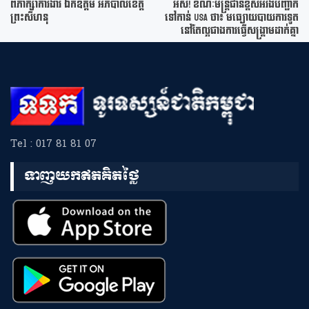
ពិភាក្សាការងារ ឯកឧត្តម អភិបាលខេត្ត
អស់! ខណៈមន្រ្តីជាន់ខ្ពស់អ៊ីរ៉ង់បញ្ជាក់
ព្រះសីហនុ
ទៅកាន់ USA ថា៖ មធ្យោយបាយការទូត
នៅតែល្អជាងការធ្វើសង្គ្រាមដាក់គ្នា
Tel : 017 81 81 07
ទាញយកឥតគិតថ្លៃ