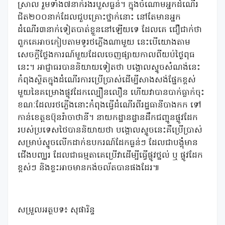
ស្រាល រួមទាំង៧នាក់រងរបួសធ្ងន់។ ក្នុងចំណោមអ្នកដំណើរ
ជិត២០០នាក់ដែលជួបគ្រោះថ្នាក់នោះ នៅតែមានអ្នក
ដំណើរ៣នាក់ទៀតបាត់ខ្លួននៅឡើយទេ ដែលគេ ជឿជាក់ថា
ពួកគេអាចកៀបតាមទូរថភ្លើងណាមួយ នេះបើយោងតាម
សេចក្តីថ្លែងការណ៍មួយដែលចេញផ្សាយកាលពីយប់ថ្ងៃពុធ
នេះ។ អាជ្ញាធរបាននិយាយទៀតថា បង្គោលស្ទូចសំណង់នេះ
កំពុងស្ថិតក្នុងដំណើរការប្រើប្រាស់ដើម្បីសាងសង់ផ្នែកខ្ពស់
មួយនៃគម្រោងផ្លូវដែកល្បឿនលឿន ហើយវាបានបាក់ធ្លាក់ចុះ
ខណៈដែលរថភ្លើងនោះកំពុងធ្វើដំណើរពីរដ្ឋធានីបាងកក ទៅ
កាន់ខេត្តឧប៊ុនរ៉ាចាថានី។ នាយកដ្ឋានដ្ឋានដឹកជញ្ជូនផ្លូវដែក
របស់ប្រទេសថៃបាននិយាយថា បង្គោលស្ទូចនេះគឺប្រើប្រាស់
សម្រាប់ស្ទូចលើកដាក់ឧបករណ៍ដែកធ្ងន់ៗ ដែលជាបង្គុំមាន
ជើងបញ្ឈរ ដែលជាធម្មតាគេប្រើវាដើម្បីធ្វើផ្លូវថ្នល់ ឬ ផ្លូវដែក
ខ្ពស់ៗ និងខ្លះអាចមានកង់ចល័តបានផងដែរ៕
សម្រួលអត្ថបទ៖ សុផារិន្ទ