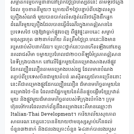
សម្អាតកម្ទេចកម្ទីនានានៅព្រឹកថ្ងៃព្រហស្បតិ៍នេះ តាមទូរថភ្លើង
ដែល ខូចខាតនីមួយៗ ក្រោយពី១ថ្ងៃបន្ទាប់ពីបង្គោលស្ទូច
គ្រឿងសំណង់ មួយបានបាក់រលំសង្កត់លើរថភ្លើងដឹកអ្នក
ដំណើរមួយគ្រឿងដែលបានធ្វើដំណើរក្នុងភាគឦសាននៃ
ប្រទេសថៃ បង្កឱ្យវាធ្លាក់ផ្លូវចេញ ពីផ្លូវផ្ទុះឆាបឆេះ សម្លាប់
មនុស្សរហូត ៣២នាក់ហើយ គិតត្រឹមថ្ងៃព្រ.ហនេះនិងមាន
របួសរាប់សិបនាក់ដែរ។ គ្រោះថ្នាក់នេះបានកើតឡើងនៅខេត្ត
នគររាជសីមា ចម្ងាយប្រហែលជា២០០គីឡូម៉ែត្រភាគឦសាន
នៃទីក្រុងបាងកក នៅលើផ្នែកមួយនៃគម្រោងសាងសង់ផ្លូវ
ដែកល្បឿនលឿនតាមគម្រោងរបស់រដ្ឋ ដែលមានបំណង
តភ្ជាប់ពីប្រទេសចិនជាមួយតំបន់ អាស៊ីអាគ្នេយ៍ភាគច្រើននោះ
នេះគឺជាគម្រោងផ្លូវដែកល្បឿនលឿន ដ៏មានមហិច្ឆតាមួយនៃ
គម្រោងថៃ-ចិន ដែលជាផ្នែកមួយនៃគំនិតផ្តួចផ្តើមខ្សែក្រវាត់
មួយ និងផ្លូវមួយដ៏មានមហិច្ឆតារបស់ទីក្រុងប៉េកាំង។ ក្រុម
ហ៊ុនម៉ៅការដែលពាក់ព័ន្ធនឹងគម្រោងនេះគឺមានឈ្មោះថា
Italian-Thai Development។ ការិយាល័យសុខភាព
សាធារណៈខេត្តនេះបាននិយាយថាមនុស្សស្លាប់កើនដល់
ចំនួន៣២នាក់ និងជនរងគ្រោះចំនួន ៦៤នាក់បានរងរបួស