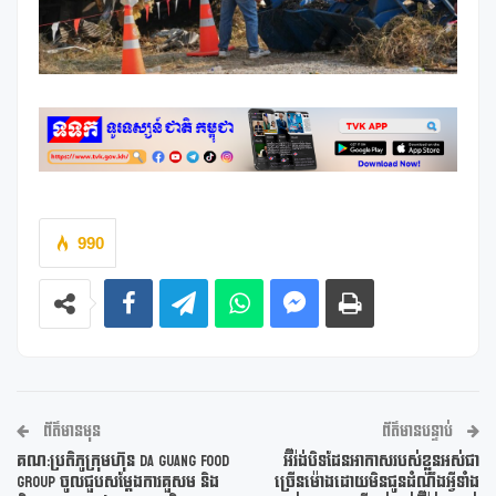
990
ព័ត៌មានមុន
ព័ត៌មានបន្ទាប់
គណ:ប្រតិភូក្រុមហ៊ុន Da Guang Food
អ៊ីរ៉ង់បិទដែនអាកាសរបស់ខ្លួនអស់ជា
Group ចូលជួបសម្តែងការគួសម និង
ច្រើនម៉ោងដោយមិនជូនដំណឹងអ្វីទាំង