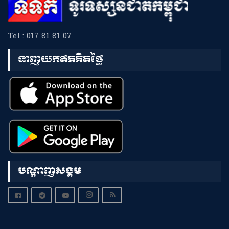
Tel : 017 81 81 07
ទាញយកឥតគិតថ្លៃ
បណ្តាញសង្គម