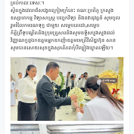
គ្រប់កាលៈទេសៈ។
ស្ថិតក្នុងវេលាដ៏សង្វេគក្រៀមក្រំនេះ គណៈប្រតិភូ ក្រសួង
ឧស្សាហកម្ម វិទ្យាសាស្ត្រ បច្ចេកវិទ្យា និងនវានុវត្តន៍ សូមចូល
រួមរំលែកមរណទុក្ខ ជាមួយ សម្តេចតេជោ,សម្តេច
កិត្តិព្រឹទ្ធបណ្ឌិតនិងក្រុមគ្រួសារនិងសូមឧទ្ទិសបួងសួងដល់
វិញ្ញាណក្ខន្ធឯកឧត្តមអ្នកឧកញ៉ាឧត្តមមេត្រីវិសិដ្ឋហ៊ុន សាន
សូមបានសោយសុខក្នុងសុគតិភពកុំបីឃ្លៀងឃ្លាតឡើយ។