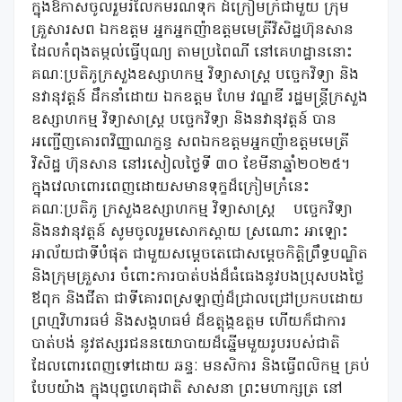
ក្នុងឱកាសចូលរួមរំលែកមរណទុក ដ៍ក្រៀមក្រំជាមួយ ក្រុម
គ្រួសារសព ឯកឧត្តម អ្នកអ្នកញ៉ាឧត្តមមេត្រីវិសិដ្ឋហ៊ុនសាន
ដែលកំពុងតម្កល់ធ្វើបុណ្យ តាមប្រពៃណី នៅគេហដ្ឋាននោះ
គណៈប្រតិភូក្រសួងឧស្សាហកម្ម វិទ្យាសាស្ត្រ បច្ចេកវិទ្យា និង
នវានុវត្តន៍ ដឹកនាំដោយ ឯកឧត្តម ហែម វណ្ឌឌី រដ្ឋមន្ត្រីក្រសួង
ឧស្សាហកម្ម វិទ្យាសាស្ត្រ បច្ចេកវិទ្យា និងនវានុវត្តន៍ បាន
អញ្ជើញគោរពវិញ្ញាណក្ខន្ធ សពឯកឧត្តមអ្នកញ៉ាឧត្តមមេត្រី
វិសិដ្ឋ ហ៊ុនសាន នៅរសៀលថ្ងៃទី ៣០ ខែមីនាឆ្នាំ២០២៥។
ក្នុងវេលាពោរពេញដោយសមានទុក្ខដ៏ក្រៀមក្រំនេះ
គណៈប្រតិភូ ក្រសួងឧស្សាហកម្ម វិទ្យាសាស្ត្រ បច្ចេកវិទ្យា
និងនវានុវត្តន៍ សូមចូលរួមសោកស្តាយ ស្រណោះ អាឡោះ
អាល័យជាទីបំផុត ជាមួយសម្តេចតេជោសម្តេចកិត្តិព្រឹទ្ធបណ្ឌិត
និងក្រុមគ្រួសារ ចំពោះការបាត់បង់ដ៏ធំធេងនូវបងប្រុសបងថ្លៃ
ឪពុក និងជីតា ជាទីគោរពស្រឡាញ់ដ៏ជ្រាលជ្រៅប្រកបដោយ
ព្រហ្មវិហារធម៌ និងសង្គហធម៌ ដ៏ឧត្តុង្គឧត្តម ហើយក៏ជាការ
បាត់បង់ នូវឥស្សរជននយោបាយដ៏ឆ្នើមមួយរូបរបស់ជាតិ
ដែលពោរពេញទៅដោយ ឆន្ទៈ មនសិការ និងធ្វើពលិកម្ម គ្រប់
បែបយ៉ាង ក្នុងបុព្វហេតុជាតិ សាសនា ព្រះមហាក្សត្រ នៅ