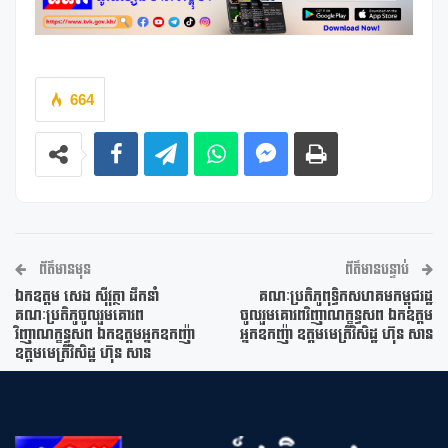
664
ព័ត៌មានមុន
ព័ត៌មានបន្ទាប់
ឯកឧត្តម សេង ស៊ីវុត្ថា ដឹកនាំ
គណៈប្រតិភូពុទ្ធិកសហគមកម្ពុជរដ្ឋ
គណៈប្រតិភូចូលរួមគោរព
ចូលរួមគោរពវិញាណក្ខន្ធសព ឯកឧត្តម
វិញាណក្ខន្ធសព ឯកឧត្តមអ្នកឧកញ៉ា
អ្នកឧកញ៉ា ឧត្តមមេត្រីវិសិដ្ឋ ហ៊ុន សាន
ឧត្តមមេត្រីវិសិដ្ឋ ហ៊ុន សាន