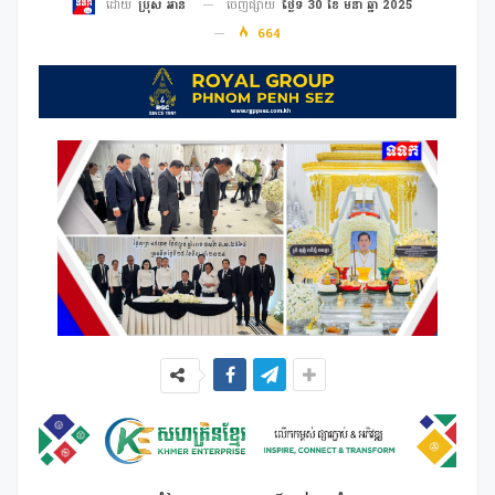
ចេញផ្សាយ
ថ្ងៃទី 30 ខែ មីនា ឆ្នាំ 2025
ដោយ
ប្រុស អាន
664