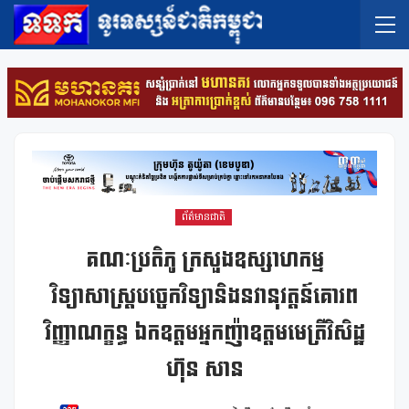
ព័ត៌មានជាតិ
គណៈប្រតិភូ ក្រសួងឧស្សាហកម្ម
វិទ្យាសាស្ត្របច្ចេកវិទ្យានិងនវានុវត្តន៍គោរព
វិញ្ញាណក្ខន្ធ ឯកឧត្តមអ្នកញ៉ាឧត្តមមេត្រីវិសិដ្ឋ
ហ៊ុន សាន