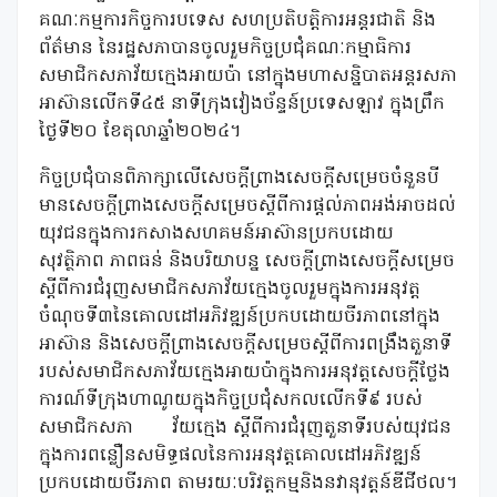
គណៈកម្មការកិច្ចការបទេស សហប្រតិបត្តិការអន្តរជាតិ និង
ព័ត៌មាន នៃរដ្ឋសភាបានចូលរួមកិច្ចប្រជុំគណៈកម្មាធិការ
សមាជិកសភាវ័យក្មេងអាយប៉ា នៅក្នុងមហាសន្និបាតអន្តរសភា
អាស៊ានលើកទី៤៥ នាទីក្រុងវៀងច័ន្ទន៍ប្រទេសឡាវ ក្នុងព្រឹក
ថ្ងៃទី២០ ខែតុលាឆ្នាំ២០២៤។
កិច្ចប្រជុំបានពិភាក្សាលើសេចក្តីព្រាងសេចក្តីសម្រេចចំនួនបី
មានសេចក្ដីព្រាងសេចក្ដីសម្រេចស្ដីពីការផ្តល់ភាពអង់អាចដល់
យុវជនក្នុងការកសាងសហគមន៍អាស៊ានប្រកបដោយ
សុវត្ថិភាព ភាពធន់ និងបរិយាបន្ន សេចក្ដីព្រាងសេចក្ដីសម្រេច
ស្ដីពីការជំរុញសមាជិកសភាវ័យក្មេងចូលរួមក្នុងការអនុវត្ត
ចំណុចទី៣នៃគោលដៅអភិវឌ្ឍន៍ប្រកបដោយចីរភាពនៅក្នុង
អាស៊ាន និងសេចក្ដីព្រាងសេចក្ដីសម្រេចស្ដីពីការពង្រឹងតួនាទី
របស់សមាជិកសភាវ័យក្មេងអាយប៉ាក្នុងការអនុវត្តសេចក្តីថ្លែង
ការណ៍ទីក្រុងហាណូយក្នុងកិច្ចប្រជុំសកលលើកទី៩ របស់
សមាជិកសភា វ័យក្មេង ស្តីពីការជំរុញតួនាទីរបស់យុវជន
ក្នុងការពន្លឿនសមិទ្ធផលនៃការអនុវត្តគោលដៅអភិវឌ្ឍន៍
ប្រកបដោយចីរភាព តាមរយៈបរិវត្តកម្មនិងនវានុវត្តន៍ឌីជីថល។