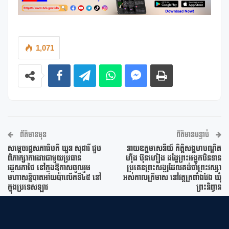
1,071
ព័ត៌មានមុន
ព័ត៌មានបន្ទាប់
សម្តេចរដ្ឋសភាធិបតី ឃួន សុដារី ជួប
នាយឧត្តមសេនីយ៍ កិត្តិសង្គហបណ្ឌិត
ពិភាក្សាការងារជាមួយប្រធាន
ហ៊ីង ប៊ុនហៀង ដង្ហែព្រះអង្គកឋិនទាន
រដ្ឋសភាថៃ នៅក្នុងឱកាសចូលរួម
ប្រគេនព្រះសង្ឃដែលគង់ចាំព្រះវស្សា
មហាសន្និបាតអាយប៉ាលើកទី៤៥ នៅ
អស់កាលត្រីមាស នៅវត្តត្រពាំងវែង ឃុំ
ក្នុងប្រទេសឡាវ
ព្រះនិព្វាន