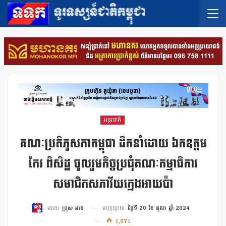
អន្តរជាតិ
គណៈប្រតិភូសភាកម្ពុជា ដឹកនាំដោយ ឯកឧត្តម
កែវ ពិសិដ្ឋ ចូលរួមកិច្ចប្រជុំគណៈកម្មាធិការ
សមាជិកសភាវ័យក្មេងអាយប៉ា
ចេញផ្សាយ
ថ្ងៃទី 20 ខែ តុលា ឆ្នាំ 2024
ដោយ
ប្រុស អាន
1,071