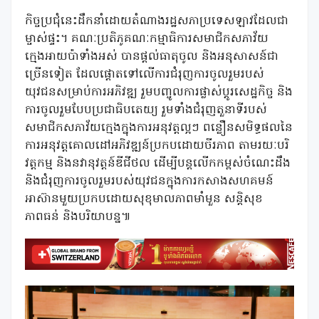
កិច្ចប្រជុំនេះដឹកនាំដោយតំណាងរដ្ឋសភាប្រទេសឡាវដែលជា
ម្ចាស់ផ្ទះ។ គណៈប្រតិភូគណៈកម្មាធិការសមាជិកសភាវ័យ
ក្មេងអាយប៉ាទាំងអស់ បានផ្ដល់ធាតុចូល និងអនុសាសន៍ជា
ច្រើនទៀត ដែលផ្តោតទៅលើការជំរុញការចូលរួមរបស់
យុវជនសម្រាប់ការអភិវឌ្ឍ រួមបញ្ចូលការផ្លាស់ប្តូរសេដ្ឋកិច្ច និង
ការចូលរួមបែបប្រជាធិបតេយ្យ រួមទាំងជំរុញតួនាទីរបស់
សមាជិកសភាវ័យក្មេងក្នុងការអនុវត្តល្អៗ ពន្លឿនសមិទ្ធផលនៃ
ការអនុវត្តគោលដៅអភិវឌ្ឍន៍ប្រកបដោយចីរភាព តាមរយៈបរិ
វត្តកម្ម និងនវានុវត្តន៍ឌីជីថល ដើម្បីបន្តលើកកម្ពស់ចំណេះដឹង
និងជំរុញការចូលរួមរបស់យុវជនក្នុងការកសាងសហគមន៍
អាស៊ានមួយប្រកបដោយសុខុមាលភាពមាំមួន សន្តិសុខ
ភាពធន់ និងបរិយាបន្ន៕