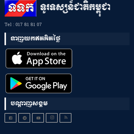
Tel : 017 81 81 07
ទាញយកឥតគិតថ្លៃ
បណ្តាញសង្គម