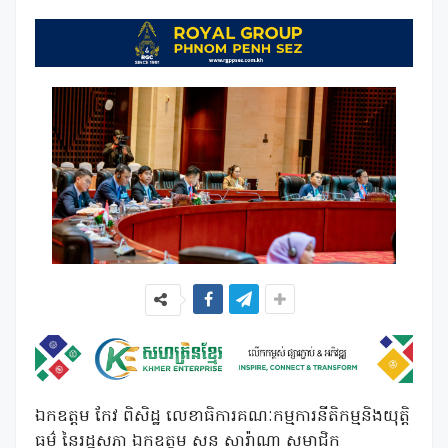
ឯកឧត្តម កែវ ពិសិដ្ឋ លេខាធិការគណៈកម្មការនីតិកម្មនិងយុត្តិ
ធម៌ នៃរដ្ឋសភា ឯកឧត្តម សន សារ៉ាណា សមាជិក