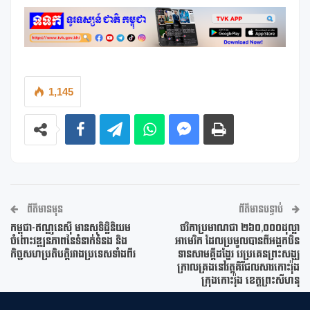
1,145
ព័ត៌មានមុន
ព័ត៌មានបន្ទាប់
កម្ពុជា-ឥណ្ឌូនេស៊ី មានសុទិដ្ឋិនិយម
ថវិកាប្រមាណជា ២៦០,០០០ដុល្លា
ចំពោះវឌ្ឍនភាពនៃទំនាក់ទំនង និង
អាមេរិក ដែលប្រមូលបានពីអង្គកឋិន
កិច្ចសហប្រតិបត្តិរវាងប្រទេសទាំងពីរ
ទានសាមគ្គីដង្ហែរ វេប្រគេនព្រះសង្ឃ
ក្រាលគ្រងនៅវត្តគិរីជលសារកោះរ៉ុង
ក្រុងកោះរ៉ុង ខេត្តព្រះសីហនុ