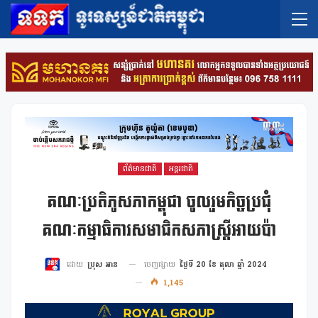
ព័ត៌មានជាតិ
អន្តរជាតិ
គណៈប្រតិភូសភាកម្ពុជា ចូលរួមកិច្ចប្រជុំ
គណៈកម្មាធិការសមាជិកសភាស្រ្តីអាយប៉ា
ចេញផ្សាយ
ថ្ងៃទី 20 ខែ តុលា ឆ្នាំ 2024
ដោយ
ប្រុស អាន
1,145