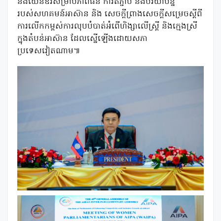
នឹងយេនឌ័រសម្រាប់ភាពធន់ ការតភ្ជាប់ និងបរិយាបន្ន
របស់សហគមន៍អាស៊ាន និង សេចក្ដីព្រាងសេចក្ដីសម្រេចស្ដីពី
ការលើកកម្ពស់ការលុបបំបាត់អំពើហិង្សាលើស្ត្រី និងក្មេងស្រី
ក្នុងតំបន់អាស៊ាន ដែលស្នើឡើងដោយសភា
ប្រទេសវៀតណាម៕