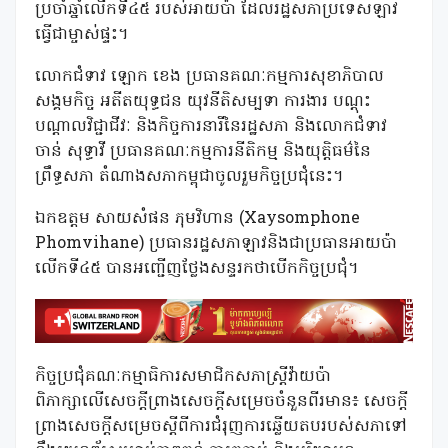
ប្រចាំឆ្នាំលើកទី៤៥ របស់អាយប៉ា ដែលរដ្ឋសភាប្រទេសឡាវ
ធ្វើជាម្ចាស់ផ្ទះ។
លោកជំទាវ ឡោក ខេង ប្រធានគណៈកម្មការសុខាភិបាល
សង្គមកិច្ច អតីតយុទ្ធជន យុវនីតិសម្បទា ការងារ បណ្តុះ
បណ្តាលវិជ្ជាជីវៈ និងកិច្ចការនារីនៃរដ្ឋសភា និងលោកជំទាវ
ចាន់ សុទ្ធាវី ប្រធានគណៈកម្មការនីតិកម្ម និងយុត្តិធម៌នៃ
ព្រឹទ្ធសភា តំណាងសភាកម្ពុជាចូលរួមកិច្ចប្រជុំនេះ។
ឯកឧត្តម សាយសំផន ភុមវិហាន (Xaysomphone
Phomvihane) ប្រធានរដ្ឋសភាឡាវនិងជាប្រធានអាយប៉ា
លើកទី៤៥ បានអញ្ជើញថ្លែងសន្ទរកថាបើកកិច្ចប្រជុំ។
កិច្ចប្រជុំគណៈកម្មាធិការសមាជិកសភាស្រ្តីវ៉ាយប៉ា
ពិភាក្សាលើសេចក្តីព្រាងសេចក្តីសម្រេចចំនួនពីរមាន៖ សេចក្ដី
ព្រាងសេចក្ដីសម្រេចស្ដីពីការជំរុញការឆ្លើយតបរបស់សភាទៅ