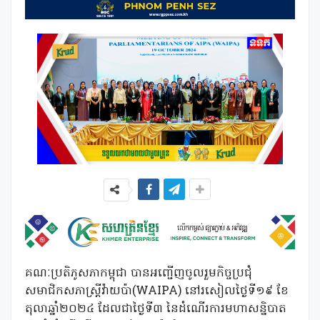
គណៈប្រតិភូសភាកម្ពុជា បានអញ្ជើញចូលរួមកិច្ចប្រជុំ
សមាជិកសភាស្រ្តីវ៉ាយប៉ា(WAIPA) នៅរសៀលថ្ងៃទី១៩ ខែ
តុលាឆ្នាំ២០២៤ ដែលជាថ្ងៃទី៣ នៃដំណើរការមហាសន្និបាត