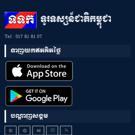
Tel : 017 81 81 07
ទាញយកឥតគិតថ្លៃ
បណ្តាញសង្គម