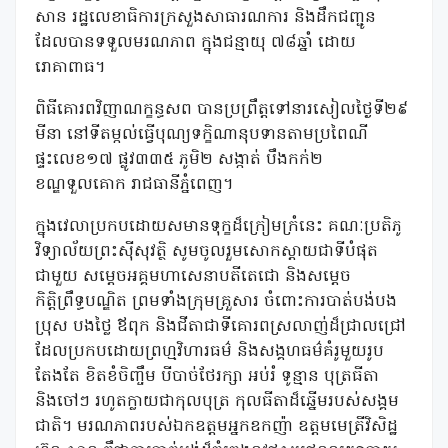
សាន រដ្ឋលេខាធិការក្រសួងសាធារណការ និងដឹកជញ្ជូន
ដែលបានទទួលមរណភាព ក្នុងជន្មាយុ ៧៨ឆ្នាំ ដោយ
រោគាពាធ។
ពិធីគោរពវិញាណក្ខន្ធសព បានប្រព្រឹត្តទៅនារសៀលថ្ងៃទី២៩
មីនា នៅទីតម្កល់ធ្វើបុណ្យទក្ខិណានុបទានតាមប្រពៃណី
ផ្ទះលេខ១៧ ផ្លូវ៣៣៥ ភូមិ២ សង្កាត់ បឹងកក់២
ខណ្ឌទួលគោក រាជធានីភ្នំពេញ។
ក្នុងវេលាប្រកបដោយសមានទុក្ខដ៏ក្រៀមក្រំនេះ គណៈប្រតិភូ
វិទ្យាល័យព្រះស៊ីសុវត្ថិ សូមចូលរួមសោកស្តាយជាទីបំផុត
ជាមួយ សម្តេចអគ្គមហាសេនាបតីតេជោ និងសម្តេច
កិត្តិព្រឹទ្ធបណ្ឌិត ព្រមទាំងក្រុមគ្រួសារ ចំពោះការបាត់បង់បង
ប្រុស បងថ្លៃ ឪពុក និងជីតាជាទីគោរពស្រលាញ់ដ៏ជ្រាលជ្រៅ
ដែលប្រកបដោយព្រហ្មវិហារធម៌ និងសង្គហធម៌គំរូមួយរូប
តែងតែ ខិតខំចិញ្ចឹម បីបាច់ថែរក្សា អប់រំ ទូន្មាន បុត្រធីតា
និងចៅៗ រហូតក្លាយជាកុលបុត្រ កុលធីតាដ៏ឆ្នើមរបស់សង្គម
ជាតិ។ មរណភាពរបស់ឯកឧត្តមអ្នកឧកញ៉ា ឧត្ដមមេត្រីវិសិដ្ឋ