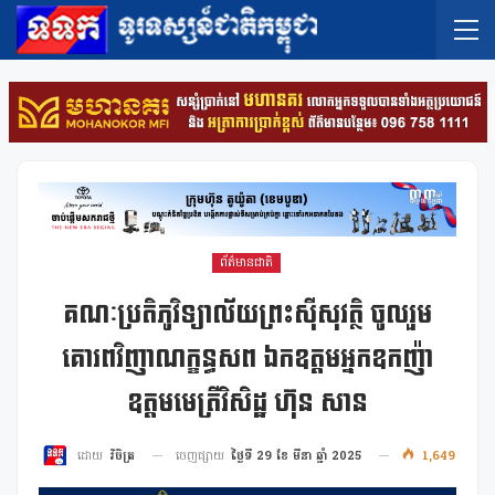
ព័ត៌មានជាតិ
គណៈប្រតិភូវិទ្យាល័យព្រះស៊ីសុវត្ថិ ចូលរួម
គោរពវិញាណក្ខន្ធសព ឯកឧត្តមអ្នកឧកញ៉ា
ឧត្តមមេត្រីវិសិដ្ឋ ហ៊ុន សាន
ចេញផ្សាយ
ថ្ងៃទី 29 ខែ មីនា ឆ្នាំ 2025
1,649
ដោយ
វិចិត្រ