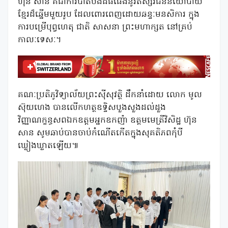
ហ៊ុន សាន គឹជាការបាត់បង់ដ៏ធំធេងនូវឥស្សរជននយោបាយ
ខ្មែរដ៏ឆ្នើមមួយរូប ដែលពោរពេញដោយឆន្ទៈមនសិការ ក្នុង
ការបម្រើបុព្វហេតុ ជាតិ សាសនា ព្រះមហាក្សត នៅគ្រប់
កាលៈទេសៈ។
គណៈប្រតិភូវិទ្យាល័យព្រះស៊ីសុវត្ថិ ដឹកនាំដោយ លោក មូល
ស៊ុយហេង បានលើកហត្ថឧទ្ទិសបួងសួងដល់ដួង
វិញ្ញាណក្ខន្ធសពឯកឧត្តមអ្នកឧកញ៉ា ឧត្តមមេត្រីវិសិដ្ឋ ហ៊ុន
សាន សូមឆាប់បានចាប់កំណើតកើតក្នុងសុគតិភពកុំបី
ឃ្លៀងឃ្លាតឡើយ៕