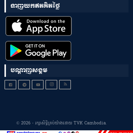
ទាញយកឥតគិតថ្លៃ
បណ្តាញសង្គម
© 2026 - រក្សាសិទ្ធិគ្រប់យ៉ាងដោយ TVK Cambodia.