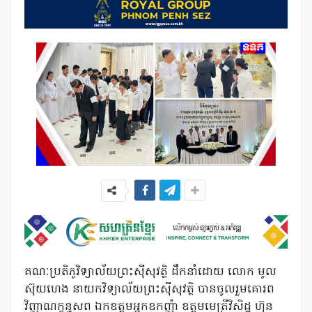
គណៈប្រតិភូវិទ្យាល័យព្រះស៊ីសុវត្ថិ ដឹកនាំដោយ លោក មូល
ស៊ុយហេង នាយកវិទ្យាល័យព្រះស៊ីសុវត្ថិ បានចូលរួមគោរព
វិញាណក្ខន្ធសព ឯកឧត្តមអ្នកឧកញ៉ា ឧត្តមមេត្រីវិសិដ្ឋ ហ៊ុន