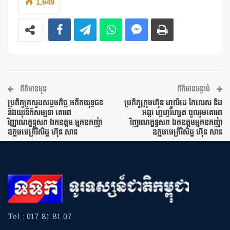
1,649
ព័ត៌មានមុន
ព័ត៌មានបន្ទាប់
ប្រតិភូក្រសួងសង្គមកិច្ច អតីតយុទ្ធជន
ប្រតិភូក្រុមហ៊ុន ហូលីដេ ភែលេស និង
និងយុវនីតិសម្បទា គោរព
អង្គរ ហ្គហ្វរីហ្សត ចូលរួមគោរព
វិញ្ញាណក្ខន្ធសព ឯកឧត្តម អ្នកឧកញ៉ា
វិញាណក្ខន្ធសព ឯកឧត្តមអ្នកឧកញ៉ា
ឧត្តមមេត្រីវិសិដ្ឋ ហ៊ុន សាន
ឧត្តមមេត្រីវិសិដ្ឋ ហ៊ុន សាន
Tel : 017 81 81 07