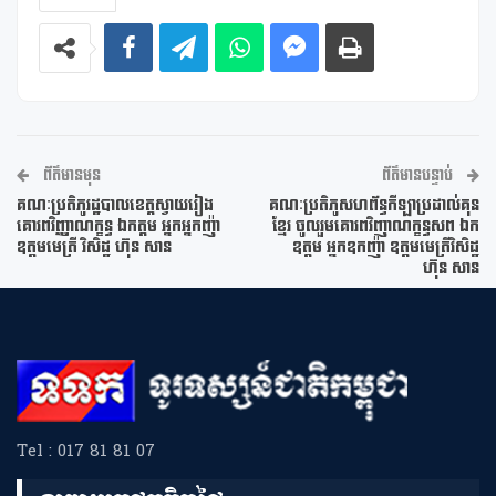
ព័ត៌មានមុន
ព័ត៌មានបន្ទាប់
គណៈប្រតិភូរដ្ឋបាលខេត្តស្វាយរៀង
គណៈប្រតិភូសហព័ន្ធកីឡាប្រដាល់គុន
គោរពវិញ្ញាណក្ខន្ធ ឯកត្តម អ្នកអ្នកញ៉ា
ខ្មែរ ចូលរួមគោរពវិញាណក្ខន្ធសព ឯក
ឧត្តមមេត្រី វិសិដ្ឋ ហ៊ុន សាន
ឧត្តម អ្នកឧកញ៉ា ឧត្តមមេត្រីវិសិដ្ឋ
ហ៊ុន សាន
Tel : 017 81 81 07