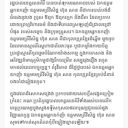
រដ្ឋបាលខេត្តរតនគិរី បានចាត់ទុកមរណភាពរបស់ ឯកឧត្តម
អ្នកឧកញ៉ា ឧត្ដមមេត្រីវិសិដ្ឋ ហ៊ុន សាន គឺជាការបាត់បង់ដ៏
ធំធេងនូវបង ប្រុស ឪពុក ឪពុកក្មេក និងជីតា ដែលប្រកប
ដោយព្រហ្មវិហារធម៌ និងជាទីគោរពស្រឡាញ់ដ៏ជ្រាលជ្រៅ
បំផុត របស់សម្តេច និងក្រុមគ្រួសារ។ ឯកឧត្តមអ្នកឧកញ៉ា
ឧត្តមមេត្រីវិសិដ្ឋ ហ៊ុន សាន គឺជាកុលបុត្រខ្មែរដ៏ឆ្នើម មួយរូប
ដែលមានស្មារតីស្នេហាជាតិមោះមុត បូជាកម្លាំងកាយចិត្ត
ប្រាជ្ញាស្មារតីចូលរួមចំណែកយ៉ាងសកម្ម ក្នុងការកសាង និង
អភិវឌ្ឍន៍មាតុភូមិកម្ពុជាឱ្យរីកចម្រើន សម្បូររុងរឿង រហូត
មកដល់ពេលបច្ចុប្បន្ន។ គំរូវីរភាព ដ៏ថ្លៃថ្លារបស់ ឯកឧត្តមអ្នក
ឧកញ៉ា ឧត្តមមេត្រីវិសិដ្ឋ ហ៊ុន សាន កុលបុត្រខ្មែរគ្រប់ជំនាន់
ចងចាំជារៀងរហូត។
ក្នុងវេលាដ៏សោកសង្រេង ប្រកបដោយសេចក្តីសង្វេគក្រៀម
ក្រំនេះ គណៈប្រតិភូរដ្ឋបាលខេត្តរតនគិរីទាំងអស់បានលើក
ហត្ថប្រណម្យបួងសួងឧទ្ទិសកុសលផលបុណ្យជូនដល់ដួង
វិញ្ញាណក្ខន្ធ ឯកឧត្តមអ្នកឧក់ញ៉ា ឧត្ដមមេត្រីវិសិដ្ឋ ហ៊ុន សាន
សូមទៅកាន់សុគតិភពកុំបីឃ្លៀងឃ្លាតឡើយ៕