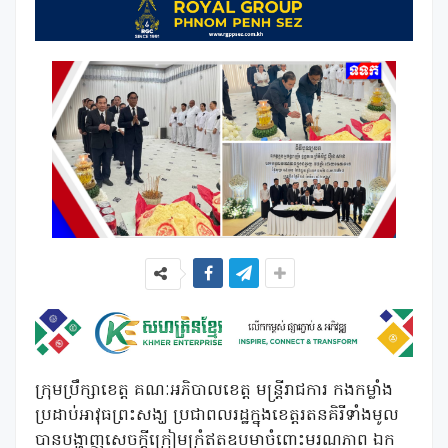
ក្រុមប្រឹក្សាខេត្ត គណៈអភិបាលខេត្ត មន្ត្រីរាជការ កងកម្លាំង
ប្រដាប់អាវុធព្រះសង្ឃ ប្រជាពលរដ្ឋក្នុងខេត្តរតនគិរីទាំងមូល
បានបង្ហាញសេចក្តីក្រៀមក្រំឥតឧបមាចំពោះមរណភាព ឯក