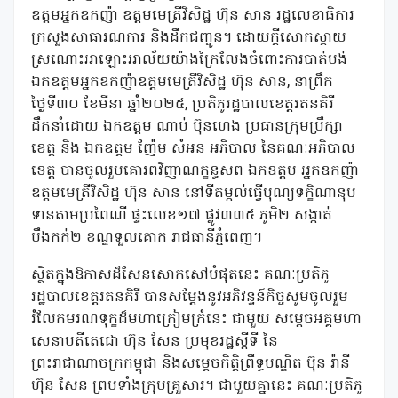
ឧត្តមអ្នកឧកញ៉ា ឧត្ដមមេត្រីវិសិដ្ឋ ហ៊ុន សាន រដ្ឋលេខាធិការ
ក្រសួងសាធារណការ និងដឹកជញ្ជូន។ ដោយក្តីសោកស្តាយ
ស្រណោះអាឡោះអាល័យយ៉ាងក្រៃលែងចំពោះការបាត់បង់
ឯកឧត្តមអ្នកឧកញ៉ាឧត្ដមមេត្រីវិសិដ្ឋ ហ៊ុន សាន, នាព្រឹក
ថ្ងៃទី៣០ ខែមីនា ឆ្នាំ២០២៥, ប្រតិភូរដ្ឋបាលខេត្តរតនគិរី
ដឹកនាំដោយ ឯកឧត្តម ណាប់ ប៊ុនហេង ប្រធានក្រុមប្រឹក្សា
ខេត្ត និង ឯកឧត្តម ញ៉ែម សំអន អភិបាល នៃគណៈអភិបាល
ខេត្ត បានចូលរួមគោរពវិញាណក្ខន្ធសព ឯកឧត្តម អ្នកឧកញ៉ា
ឧត្តមមេត្រីវិសិដ្ឋ ហ៊ុន សាន នៅទីតម្កល់ធ្វើបុណ្យទក្ខិណានុប
ទានតាមប្រពៃណី ផ្ទះលេខ១៧ ផ្លូវ៣៣៥ ភូមិ២ សង្កាត់
បឹងកក់២ ខណ្ឌទួលគោក រាជធានីភ្នំពេញ។
ស្ថិតក្នុងឱកាសដ៏សែនសោកសៅបំផុតនេះ គណៈប្រតិភូ
រដ្ឋបាលខេត្តរតនគិរី បានសម្ដែងនូវអភិវន្ទន៍កិច្ចសូមចូលរួម
រំលែកមរណទុក្ខដ៏មហាក្រៀមក្រំនេះ ជាមួយ សម្តេចអគ្គមហា
សេនាបតីតេជោ ហ៊ុន សែន ប្រមុខរដ្ឋស្តីទី នៃ
ព្រះរាជាណាចក្រកម្ពុជា និងសម្តេចកិត្តិព្រឹទ្ធបណ្ឌិត ប៊ុន រ៉ានី
ហ៊ុន សែន ព្រមទាំងក្រុមគ្រួសារ។ ជាមួយគ្នានេះ គណៈប្រតិភូ