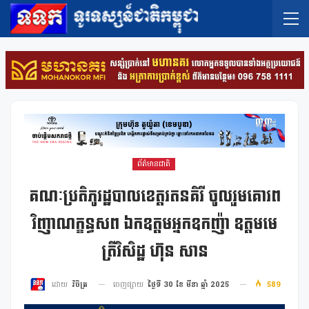
ព័ត៌មានជាតិ
គណៈប្រតិភូរដ្ឋបាលខេត្តរតនគិរី ចូលរួមគោរព
វិញាណក្ខន្ធសព ឯកឧត្តមអ្នកឧកញ៉ា ឧត្តមមេ
ត្រីវិសិដ្ឋ ហ៊ុន សាន
ចេញផ្សាយ
ថ្ងៃទី 30 ខែ មីនា ឆ្នាំ 2025
589
ដោយ
វិចិត្រ