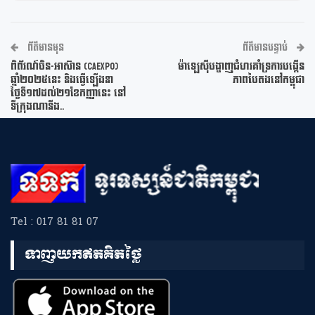
ព័ត៌មានមុន
ព័ត៌មានបន្ទាប់
ពិព័រណ៍ចិន-អាស៊ាន (CAEXPO)
ម៉ាឡេស៊ីបង្ហាញជំហរគាំទ្រការបង្កើន
ឆ្នាំ២០២៥នេះ និងធ្វើឡើងនា
ភាពបៃតងនៅកម្ពុជា
ថ្ងៃទី១៧ដល់២១ខែកញ្ញានេះ នៅ
ទីក្រុងណានីង..
Tel : 017 81 81 07
ទាញយកឥតគិតថ្លៃ