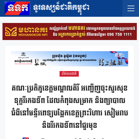
ព័ត៌មានជាតិ
គណៈប្រតិភូខេត្តមណ្ឌលគិរី អញ្ជើញចុះសួរសុខ
ទុក្ខវីរកងទ័ព ដែលកំពុងសម្រាក និងព្យាបាល
ជំងឺនៅមន្ទីរពេទ្យបង្អែកខេត្តព្រះវិហារ សៀមរាប
និងវីរកងទ័ពនៅជួរមុខ