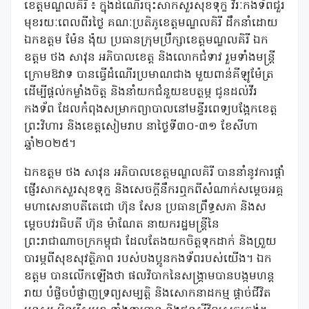
ខេត្តមណ្ឌលគិរី ៖ ក្នុងដំណើរចុះសាកសួរសុខទុក្ខ វីរៈកងទ័ពជួរ
មុខរយៈពេលពីរថ្ងៃ គណៈប្រតិភូខេត្តមណ្ឌលគិរី ដឹកនាំដោយ
ឯកឧត្តម ម៉ែន ង៉ុយ ប្រធានក្រុមប្រឹក្សាខេត្តមណ្ឌលគិរី ឯក
ឧត្តម ថង សាវុន អភិបាលខេត្ត និងលោកជំទាវ រួមទាំងមន្រ្តី
ក្រោមឱវាទ បានធ្វើដំណើរប្រមាណជាង មួយពាន់គីឡូម៉ែត្រ
ដើម្បីផ្តល់កម្លាំងចិត្ត និងនាំយកជំនួយឧបត្ថម្ភ ជូនដល់វីរ
កងទ័ព ដែលកំពុងសម្រាកព្យាបាលនៅមន្ទីរពេទ្យបង្អែកខេត្ត
ព្រះវិហារ និងខេត្តសៀមរាប នាថ្ងៃទី៣០-៣១ ខែសីហា
ឆ្នាំ២០២៥។
ឯកឧត្តម ថង សាវុន អភិបាលខេត្តមណ្ឌលគិរី បាននាំនូវការផ្ដាំ
ផ្ញើរសាកសួរសុខទុក្ខ និងសេចក្តីនឹករឮកពីសំណាក់សម្តេចអគ្គ
មហាសេនាបតីតេជោ ហ៊ុន សែន ប្រធានព្រឹទ្ធសភា និងស
ម្តេចបវរធិបតី ហ៊ុន ម៉ាណែត នាយករដ្ឋមន្ត្រីនៃ
ព្រះរាជាណាចក្រកម្ពុជា ដែលតែងយកចិត្តទុកដាក់ និងព្រួយ
បារម្ភពីសុខសុវត្ថិភាព របស់បងប្អូនកងទ័ពរបស់យើង។ ឯក
ឧត្តម បានលើកឡើងថា ផលវិបាកនៃសង្គ្រាមបានបង្កមហន្ត
រាយ បំផ្លិចបំផ្លាញទ្រព្យសម្បត្តិ និងសោកនាដកម្ម ផ្តាច់ជីវិត