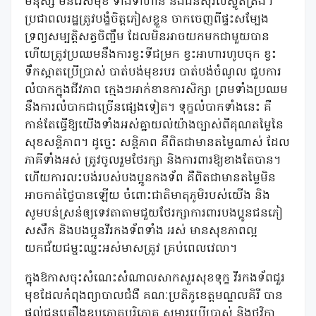
មនុស្ស មិនរើសមុខ ទាំងទាហាន និងជនស៊ីវិលស្លូតត្រង់។
ប្រជាពលរដ្ឋត្រូវបង្ខំចិត្តភៀសខ្លួន ចាកចេញពីផ្ទះសម្បែង
ទ្រព្យសម្បត្តិសត្វចិញ្ចឹម ដែលមិនអាចយកមកជាមួយបាន
ហើយត្រូវប្រឈមនឹងការខ្វះទីជម្រក ខ្វះអាហារហូបចុក ខ្វះ
ទឹកស្អាតប្រើប្រាស់ បាត់បង់មុខរបរ បាត់បង់ចំណូល ជួបការ
លំបាកក្នុងជីវភាព ក្មេងៗអាក់ខានការសិក្សា ព្រមទាំងប្រឈម
នឹងការលំបាកជាច្រើនផ្សេងទៀត។ ទុក្ខលំបាកទាំងនេះ គឺ
កាន់តែធ្វើឱ្យយើងទាំងអស់គ្នាយល់យ៉ាងច្បាស់ពីគុណតម្លៃនៃ
សុខសន្តិភាព។ ដូច្នេះ សន្តិភាព គឺពិតជាមានតម្លៃណាស់ ដែល
ភាគីទាំងអស់ ត្រូវចូលរួមថែរក្សា និងការពារឱ្យខាងតែបាន។
ហើយការលះបង់របស់បងប្អូនកងទ័ព គឺពិតជាមានតម្លៃមិន
អាចកាត់ថ្លៃបានឡើយ ចំពោះជាតិមាតុភូមិរបស់យើង និង
សូមបន់ស្រន់ឲ្យទេវតាតាមជួយថែរក្សាការពារបងប្អូនជនភៀ
សសឹក និងបងប្អូនវីរកងទ័ពទាំង អស់ មានសុខភាពល្អ
យកជ័យជម្នះឈ្នះអស់មាសត្រូវ គ្រប់ពេលវេលា។
ក្នុងឱកាសចុះសំណេះសំណាលសាកសួរសុខទុក្ខ វីរកងទ័ពជួរ
មុខដែលកំពុងព្យាបាលជំងឺ គណៈប្រតិភូខេត្តមណ្ឌលគិរី បាន
ផ្តល់ជូនគ្រឿងឧបភោគបរិភោគ សម្ភារប្រើប្រាស់ និងថវិកា