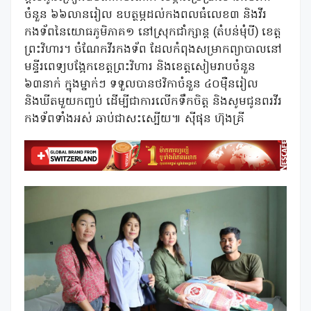
ចំនួន ៦៦លានរៀល ឧបត្ថម្ភដល់កងពលធំលេខ៣ និងវីរ
កងទ័ពនៃយោធភូមិភាគ១ នៅស្រុកជាំក្សាន្ត (តំបន់មុំបី) ខេត្ត
ព្រះវិហារ។ ចំណែកវីរកងទ័ព ដែលកំពុងសម្រាកព្យាបាលនៅ
មន្ទីរពេទ្យបង្អែកខេត្តព្រះវិហារ និងខេត្តសៀមរាបចំនួន
៦៣នាក់ ក្នុងម្នាក់ៗ ទទួលបានថវិកាចំនួន ៤០ម៉ឺនរៀល
និងឃីតមួយកញ្ចប់ ដើម្បីជាការលើកទឹកចិត្ត និងសូមជូនពរវីរ
កងទ័ពទាំងអស់ ឆាប់ជាសះស្បើយ៕ ស៉ីផុន ហ៊ុងគ្រី