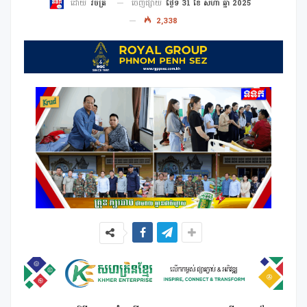
ចេញផ្សាយ
ថ្ងៃទី 31 ខែ សីហា ឆ្នាំ 2025
ដោយ
វិចិត្រ
2,338