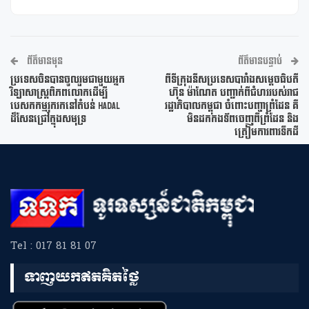
ព័ត៌មានមុន
ព័ត៌មានបន្ទាប់
ប្រទេសចិនបានចូលរួមជាមួយអ្នក
ពីទីក្រុងនីសប្រទេសបារាំងសម្តេចធិបតី
វិទ្យាសាស្ត្រពិភពលោកដើម្បី
ហ៊ុន ម៉ាណែត បញ្ជាក់ពីជំហររបស់រាជ
បេសកកម្មរុករកនៅតំបន់ Hadal
រដ្ឋាភិបាលកម្ពុជា ចំពោះបញ្ហាព្រំដែន គឺ
ដ៏សែនជ្រៅក្នុងសមុទ្រ
មិនដកកងទ័ពចេញពីព្រំដែន និង
ត្រៀមការពារទឹកដី
Tel : 017 81 81 07
ទាញយកឥតគិតថ្លៃ