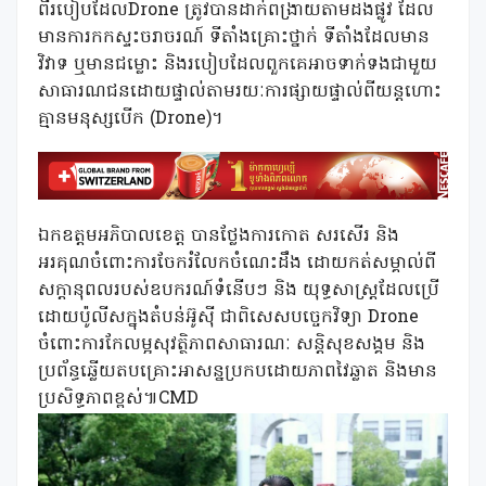
ពីរបៀបដែលDrone ត្រូវបានដាក់ពង្រាយតាមដងផ្លូវ ដែល
មានការកកស្ទះចរាចរណ៍ ទីតាំងគ្រោះថ្នាក់ ទីតាំងដែលមាន
វិវាទ ឬមានជម្លោះ និងរបៀបដែលពួកគេអាចទាក់ទងជាមួយ
សាធារណជនដោយផ្ទាល់តាមរយៈការផ្សាយផ្ទាល់ពីយន្តហោះ
គ្មានមនុស្សបើក (Drone)។
ឯកឧត្តមអភិបាលខេត្ត បានថ្លែងការកោត សរសើរ និង
អរគុណចំពោះការចែករំលែកចំណេះដឹង ដោយកត់សម្គាល់ពី
សក្តានុពលរបស់ឧបករណ៍ទំនើបៗ និង យុទ្ធសាស្ត្រដែលប្រើ
ដោយប៉ូលីសក្នុងតំបន់អ៊ូស៊ី ជាពិសេសបច្ចេកវិទ្យា Drone
ចំពោះការកែលម្អសុវត្ថិភាពសាធារណៈ សន្តិសុខសង្គម និង
ប្រព័ន្ធឆ្លើយតបគ្រោះអាសន្នប្រកបដោយភាពវៃឆ្លាត និងមាន
ប្រសិទ្ធភាពខ្ពស់៕CMD