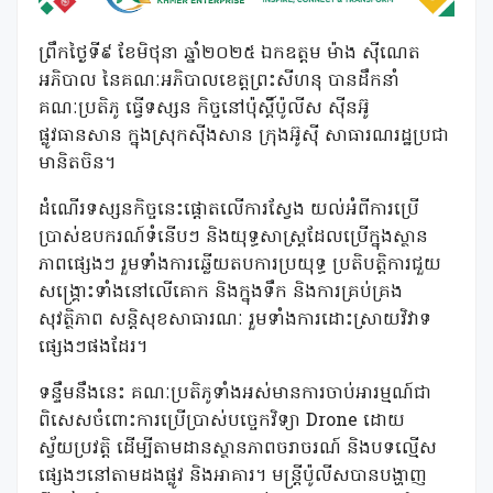
ព្រឹកថ្ងៃទី៩ ខែមិថុនា ឆ្នាំ២០២៥ ឯកឧត្តម ម៉ាង ស៊ីណេត
អភិបាល នៃគណៈអភិបាលខេត្តព្រះសីហនុ បានដឹកនាំ
គណៈប្រតិភូ ធ្វើទស្សន កិច្ចនៅប៉ុស្តិ៍ប៉ូលីស ស៊ីនអ៊ូ
ផ្លូវធានសាន ក្នុងស្រុកស៊ីងសាន ក្រុងអ៊ូស៊ី សាធារណរដ្ឋប្រជា
មានិតចិន។
ដំណើរទស្សនកិច្ចនេះផ្តោតលើការស្វែង យល់អំពីការប្រើ
ប្រាស់ឧបករណ៍ទំនើបៗ និងយុទ្ធសាស្ត្រដែលប្រើក្នុងស្ថាន
ភាពផ្សេងៗ រួមទាំងការឆ្លើយតបការប្រយុទ្ធ ប្រតិបត្តិការជួយ
សង្គ្រោះទាំងនៅលើគោក និងក្នុងទឹក និងការគ្រប់គ្រង
សុវត្ថិភាព សន្តិសុខសាធារណៈ រួមទាំងការដោះស្រាយវិវាទ
ផ្សេងៗផងដែរ។
ទន្ទឹមនឹងនេះ គណៈប្រតិភូទាំងអស់មានការចាប់អារម្មណ៍ជា
ពិសេសចំពោះការប្រើប្រាស់បច្ចេកវិទ្យា Drone ដោយ
ស្វ័យប្រវត្តិ ដើម្បីតាមដានស្ថានភាពចរាចរណ៍ និងបទល្មើស
ផ្សេងៗនៅតាមដងផ្លូវ និងអាគារ។ មន្ត្រីប៉ូលីសបានបង្ហាញ