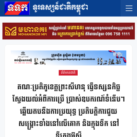
ព័ត៌មានជាតិ
គណៈប្រតិភូខេត្តព្រះសីហនុ ធ្វើទស្សនកិច្ច
ស្វែងយល់អំពីការប្រើ ប្រាស់ឧបករណ៍ទំនើបៗ
ឆ្លើយតបនឹងការប្រយុទ្ធ ប្រតិបត្តិការជួយ
សង្គ្រោះទាំងនៅលើគោក និងក្នុងទឹក នៅ
ទីក្រុងអ៊ូស៊ី