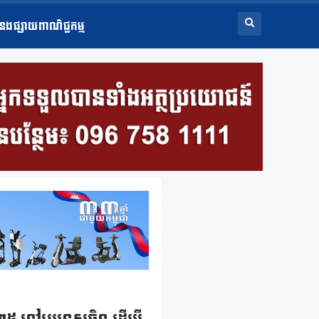
ំនងផ្សាយពាណិជ្ជកម្ម