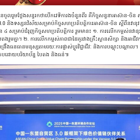
ូលរួមថ្លែងសន្ទរកថាបើកវេទិការងចំនួនពីរ គឺកិច្ចសន្ទនាអាស៊ាន-ចិន ស្
 និងទស្សនវិស័យសម្រាប់កិច្ចសហប្រតិបត្តិការអាស៊ាន-ចិន ស្តីពីនវានុវត្
៤ សម្រាប់ជំរុញកិច្ចសហប្រតិបត្តិការ រួមមាន៖ ១. ការលើកកម្ពស់នវា
រួមគ្នា។ ២. ការលើកកម្ពស់ភាពជាដៃគូរវាងគ្រឹះស្ថានសិក្សា និងអាជីវកម
ធនធានមនុស្សតាមរយៈការផ្លាស់ប្តូរវិជ្ជាជីវៈ និងការបណ្តុះបណ្តាល។ និង ៤
់ប្រកបដោយបរិយាប័ន្ន បៃតង និងធន់៕