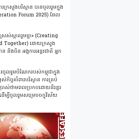
ក្រសួងបរិស្ថាន បានចូលរួមក្នុង
operation Forum 2025) ដែល
រស់ស្អាតរួមគ្នា» (Creating
d Together) ដោយក្រសួង
ន និងចិន អង្គការអន្តរជាតិ អ្នក
ចូលរួមចំណែករបស់កម្ពុជាក្នុង
កិច្ចគាំពារបរិស្ថាន ការគ្រប់
្រើប្រាស់ថាមពលប្រកបដោយនិរន្តរ
ម្បីចូលរួមសម្រេចចក្ខុវិស័យ