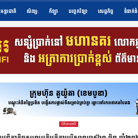
អន្តរជាតិ
សិល្ប​:
កីឡា
បច្ចេកវិទ្យា
សេដ្ឋកិច្ច
ទំនាក់ទ
ព័ត៌មានជាតិ