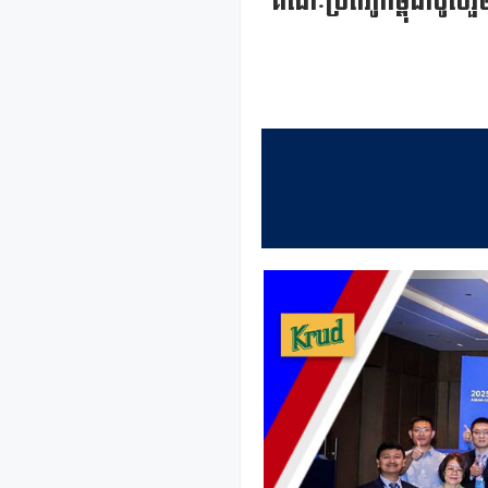
គណៈប្រតិភូកម្ពុជាចូលរួ