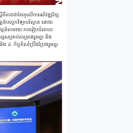
តីពីភាពជាដៃគូលើការអភិវឌ្ឍខ្សែ
តន៍បច្ចេកវិទ្យាបរិស្ថាន ដោយ
នុវត្តន៍តាមរយៈការរៀបចំគោល
្មសម្រាប់គម្រោងរួមគ្នា និង
. កិច្ចខិតខំប្រឹងប្រែងរួមគ្នា