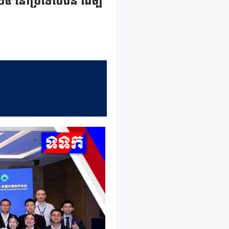
២០២៥ នៅប្រទេសចិន ដើម្បី