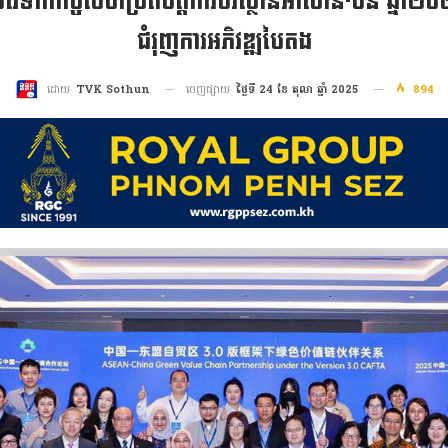
មវេទិកាកិច្ចសហប្រតិបត្តិការបរិស្ថានអាស៊ាន-ចិន ឆ្នាំ
ជំរុញការអភិវឌ្ឍបៃតង
ចេញផ្សាយ
ថ្ងៃទី 24 ខែ តុលា ឆ្នាំ 2025
894
ដោយ
TVK Sothun