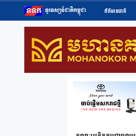
ព័ត៌មានជាតិ