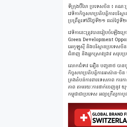
ទីក្រុងប៊ីហៃ ប្រទេសចិន ៖ គណៈប
វេទិកាកិច្ចសហប្រតិបត្តិការ
ប្រព្រឹត្តទៅពីថ្ងៃទី២១ ដល់ថ្ងៃ
វេទិកានេះត្រូវបានរៀបចំឡើងក្រ
Green Development Opport
អេកូឡូស៊ី និងបរិស្ថានប្រទេសចិន។
ជំនាញ និងអ្នកស្រាវជ្រាវ សរុ
លោកជំទាវ អឿន បញ្ចនាថ បានចូលរ
កិច្ចសហប្រតិបត្តិការអាស៊ាន-ចិន
គ្រងតំបន់ការពារទេសភាព ការការព
ភាព តាមរយៈការដាក់ចេញនូវ យុទ្ធ
កម្ពុជាជាប្រទេស អព្យាក្រឹត្យកា