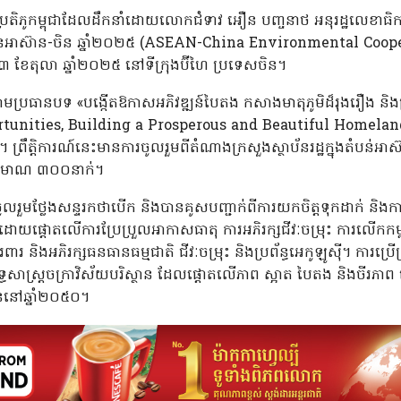
្រតិភូកម្ពុជាដែលដឹកនាំដោយលោកជំទាវ អឿន បញ្ចនាថ អនុរដ្ឋលេខាធិការ
បរិស្ថានអាស៊ាន-ចិន ឆ្នាំ២០២៥ (ASEAN-China Environmental Co
ទី២៣ ខែតុលា ឆ្នាំ២០២៥ នៅទីក្រុងប៊ីហៃ ប្រទេសចិន។
ោមប្រធានបទ «បង្កើតឱកាសអភិវឌ្ឍន៍បៃតង កសាងមាតុភូមិដ៏រុងរឿង និងស្
unities, Building a Prosperous and Beautiful Homelan
 ព្រឹត្តិការណ៍នេះមានការចូលរួមពីតំណាងក្រសួងស្ថាប័នរដ្ឋក្នុងតំបន់អាស៊ា
បប្រមាណ ៣០០នាក់។
ួមថ្លែងសន្ទរកថាបើក និងបានគូសបញ្ជាក់ពីការយកចិត្តទុកដាក់ និងការ
 ដោយផ្តោតលើការប្រែប្រួលអាកាសធាតុ ការអភិរក្សជីវៈចម្រុះ ការលើកកម្ពស់
ារ និងអភិរក្សធនធានធម្មជាតិ ជីវៈចម្រុះ និងប្រព័ន្ធអេកូឡូស៊ី។ ការប
សាស្រ្តចក្រាវិស័យបរិស្ថាន ដែលផ្តោតលើភាព ស្អាត បៃតង និងចីរភាព ដើ
បូននៅឆ្នាំ២០៥០។