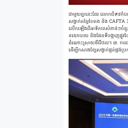
ជាមួយគ្នានេះដែរ លោកជំទាវក៏បានច
សង្វាក់តម្លៃបៃតង និង CAFTA 3.0
លើកឡើងពីអាទិភាពសំខាន់ៗចំនួន 
នយោបាយ និងផែនទីបង្ហាញផ្លូវបៃតង
ដំណោះស្រាយឌីជីថល។ ៣. ការពង្រឹង
ដើម្បីកសាងខ្សែសង្វាក់ផ្គត់ផ្គង