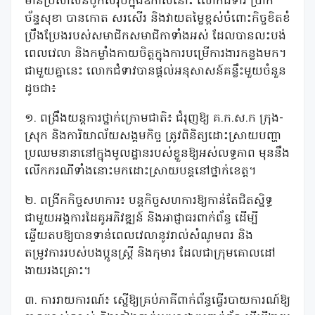
មានប្រសាសន៍បូកសរុបក្នុងឱកាសនោះ លោកជំទាវ
ប្រាក់
ច័ន្ទសុខា បានកោត សរសើរ និងវាយតម្លៃខ្ពស់ចំពោះកិច្ចខិតខំ
ប្រឹងប្រែងរបស់សមាជិកសមាជិកាទាំងអស់ ដែលបានលះបង់
ពេលវេលា និងកម្លាំងកាយចិត្តក្នុងការបម្រើការងារកន្លងមក។
ជាមួយគ្នានេះ លោកជំទាវបានផ្តល់អនុសាសន៍គន្លឹះមួយចំនួន
ដូចជា៖
១. ពង្រឹងយន្តការថ្នាក់ក្រោមជាតិ៖ ជំរុញឱ្យ គ.ក.ស.ក ក្រុង-
ស្រុក និងការិយាល័យសង្គមកិច្ច ត្រូវពិនិត្យដោះស្រាយបញ្ហា
ប្រឈមនានានៅក្នុងមូលដ្ឋានរបស់ខ្លួនឱ្យអស់លទ្ធភាព មុននឹង
លើកករណីទាំងនោះមកដោះស្រាយបន្តនៅថ្នាក់ខេត្ត។
២. ពង្រីកកិច្ចសហការ៖ បន្តកិច្ចសហការឱ្យកាន់តែជិតស្និទ្ធ
ជាមួយអង្គការដៃគូអភិវឌ្ឍន៍ និងអាជ្ញាធរពាក់ព័ន្ធ ដើម្បី
ឆ្លើយតបឱ្យបានទាន់ពេលវេលានូវរាល់សំណូមពរ និង
តម្រូវការរបស់បងប្អូនស្ត្រី និងកុមារ ដែលជាក្រុមគោលដៅ
ងាយរងគ្រោះ។
៣. ការរាយការណ៍៖ ស្នើឱ្យគ្រប់ភាគីពាក់ព័ន្ធធ្វើរបាយការណ៍ឱ្យ