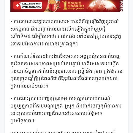
• ការតាមដានវឌ្ឍនភាពការងារ៖ បានពិនិត្យឡើងវិញនូវរាល់
សកម្មភាព និងបញ្ហាដែលបានលើកឡើងក្នុងកិច្ចប្រជុំ
លើកទី១៩ ដើម្បីធានាថា រាល់ការងារទាំងអស់ត្រូវបានអនុវត្ត
ទៅតាមផែនការដែលបានគ្រោងទុក។
• ការកំណត់ទិសដៅការងារខែមេសា៖ អង្គប្រជុំបានដាក់ចេញ
នូវផែនការសកម្មភាពសម្រាប់ខែបន្ទាប់ ជាពិសេសការបង្កើន
ការយកចិត្តទុកដាក់លើសុខុមាលភាពស្ត្រី និងកុមារ ក្នុងឱកាស
បុណ្យចូលឆ្នាំថ្មីប្រពៃណីជាតិខ្មែរដែលនឹងឈានចូលមកដល់
ក្នុងពេលឆាប់ៗនេះ។
• ការដោះស្រាយបញ្ហាប្រឈម៖ បានស្តាប់របាយការណ៍
បច្ចុប្បន្នភាពពីតាមបណ្តាក្រុង-ស្រុក និងដាក់ចេញនូវវិធានការ
ដោះស្រាយចំពោះបញ្ហាដែលនៅសេសសល់ឱ្យមាន
ប្រសិទ្ធភាព។