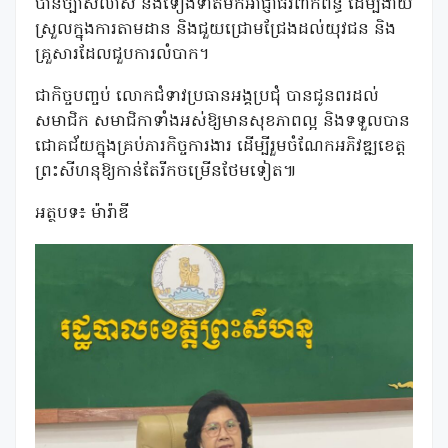
បានច្បាស់លាស់ និងទៀងទាត់មកអាជ្ញាធរពាក់ព័ន្ធ ដើម្បីងាយ
ស្រួលក្នុងការតាមដាន និងជួយជ្រោមជ្រែងដល់យុវជន និង
គ្រួសារដែលជួបការលំបាក។
ជាកិច្ចបញ្ចប់ លោកជំទាវប្រធានអង្គប្រជុំ បានជូនពរដល់
សមាជិក សមាជិកាទាំងអស់ឱ្យមានសុខភាពល្អ និងទទួលបាន
ជោគជ័យក្នុងគ្រប់ភារកិច្ចការងារ ដើម្បីរួមចំណែកអភិវឌ្ឍខេត្ត
ព្រះសីហនុឱ្យកាន់តែរីកចម្រើនថែមទៀត៕
អត្ថបទ៖ ម៉ារ៉ាឌី