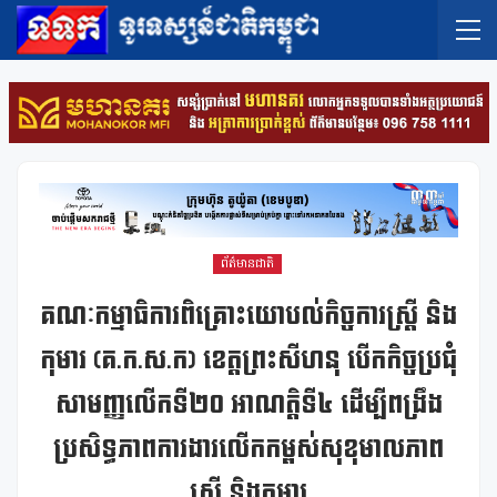
ព័ត៌មានជាតិ
គណៈកម្មាធិការពិគ្រោះយោបល់កិច្ចការស្ត្រី និង
កុមារ (គ.ក.ស.ក) ខេត្តព្រះសីហនុ បើកកិច្ចប្រជុំ
សាមញ្ញលើកទី២០ អាណត្តិទី៤ ដើម្បីពង្រឹង
ប្រសិទ្ធភាពការងារលើកកម្ពស់សុខុមាលភាព
ស្ត្រី និងកុមារ