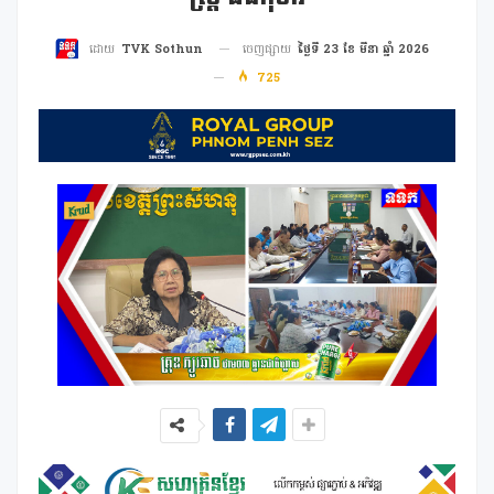
ចេញផ្សាយ
ថ្ងៃទី 23 ខែ មីនា ឆ្នាំ 2026
ដោយ
TVK Sothun
725