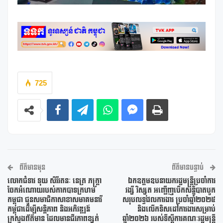
725
ព័ត៌មានមុន
ព័ត៌មានបន្ទាប់
លោកជំទាវ ទុយ សិរីរតនៈ នេត្រ ភក្រ្តា
ឯកឧត្តមឧបនាយករដ្ឋមន្រ្តីប្រចាំការ
ចែកអំណោយរបស់កាកបាទក្រហម
វង្សី វិស្សុត អញ្ជើញបើកសន្និបាតបូក
កម្ពុជា ជូនសមាជិកាសាខាសមាគមនារី
សរុបលទ្ធផលការងារ ប្រចាំឆ្នាំ២០២៥
កម្ពុជាដើម្បីសន្តិភាព និងអភិវឌ្ឍន៍
និងលើកទិសដៅការងារសម្រាប់
ក្រសួងព័ត៌មាន ដែលមានជីវភាពខ្សត់
ឆ្នាំ២០២៦ របស់ទីស្តីការគណៈរដ្ឋមន្ត្រី