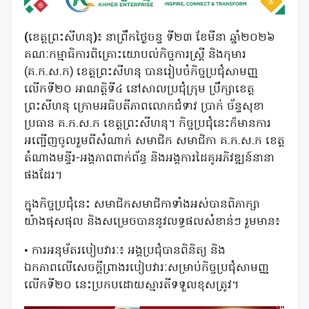
(
ខេត្តព្រះសីហនុ
)
៖ នាព្រឹកថ្ងៃចន្ទ ទី២៣ ខែមីនា ឆ្នាំ២០២៦
គណៈកម្មាធិការពិគ្រោះយោបល់កិច្ចការស្ត្រី និងកុមារ
(គ.ក.ស.ក) ខេត្តព្រះសីហនុ បានរៀបចំកិច្ចប្រជុំសាមញ្ញ
លើកទី២០ អាណត្តិទី៤ នៅសាលប្រជុំក្រុម ប្រឹក្សាខេត្ត
ព្រះសីហនុ ក្រោមអធិបតីភាពលោកជំទាវ
ប្រាក់
ច័ន្ទសុខា
ប្រធាន គ.ក.ស.ក ខេត្តព្រះសីហនុ។ កិច្ចប្រជុំនេះក៏មានការ
អញ្ជើញចូលរួមពីសំណាក់ សមាជិក សមាជិកា គ.ក.ស.ក ខេត្ត
តំណាងមន្ទីរ-អង្គភាពពាក់ព័ន្ធ និងអង្គការដៃគូអភិវឌ្ឍន៍នានា
ផងដែរ។
ក្នុងកិច្ចប្រជុំនេះ សមាជិកសមាជិកាទាំងអស់បានពិភាក្សា
យ៉ាងផុសផុល និងសម្រេចបាននូវលទ្ធផលសំខាន់ៗ រួមមាន៖
• ការអនុម័តរបៀបវារៈ៖ អង្គប្រជុំបានពិនិត្យ និង
ឯកភាពលើសេចក្តីព្រាងរបៀបវារៈសម្រាប់កិច្ចប្រជុំសាមញ្ញ
លើកទី២០ នេះប្រកបដោយស្មារតីទទួលខុសត្រូវ។