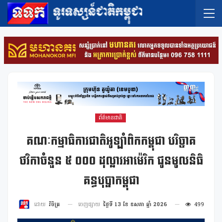
ព័ត៌មានជាតិ
គណៈកម្មាធិការជាតិអូឡាំពិកកម្ពុជា បរិច្ចាគ
ថវិកាចំនួន ៥ ០០០ ដុល្លារអាម៉េរិក ជូនមូលនិធិ
គន្ធបុប្ផាកម្ពុជា
ចេញផ្សាយ
ថ្ងៃទី 13 ខែ ឧសភា ឆ្នាំ 2026
499
ដោយ
វិចិត្រ