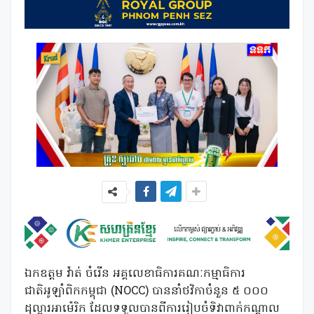
ឯកឧត្តម វ៉ាត់ ចំរើន អគ្គលេខាធិការគណៈកម្មាធិការ
ជាតិអូឡាំពិកកម្ពុជា (NOCC) បាននាំថវិកាចំនួន ៥ ០០០
ដុល្លារអាម៉េរិក ដែលទទួលបានពីការរៀបចំទិវាពាក់កណ្ដាល