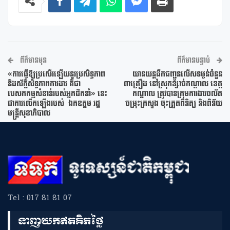
ព័ត៌មានមុន
ព័ត៌មានបន្ទាប់
«ការធ្វេីឱ្យប្រសេីរឡេីយនូវប្រសិទ្ធភាព
យានយន្តដឹកជញ្ជូនលើសទម្ងន់ចំនួន
និងស័ក្តិសិទ្ធភាពការងារ គឺជា
៣គ្រឿង នៅស្រុកខ្សាច់កណ្តាល ខេត្ត
បេសកកម្មសំខាន់របស់អ្នកដឹកនាំ» នេះ
កណ្តាល ត្រូវបានក្រុមការងារចល័ត
ជាការលើកឡើងរបស់ ឯកឧត្តម រដ្ឋ
ចម្រុះក្រសួង ចុះត្រួតពិនិត្យ និងពិន័យ
មន្ត្រីសុខាភិបាល
Tel : 017 81 81 07
ទាញយកឥតគិតថ្លៃ