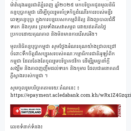
ម៉ារ៉ាតុងអន្តរជាតិភ្នំពេញ ឆ្នាំ២០២៥ មកបរិច្ចាគជូនមូលនិធិ
គន្ធបុប្ផាកម្ពុជា ដើម្បីចូលរួមគាំទ្រកិច្ចដំណើរការរបស់មន្ទីរ
ពេទ្យគន្ធបុប្ផា ក្នុងការបន្តបេសកកម្មពិនិត្យ និងព្យាបាលជំងឺ
ទារក និងកុមារ ព្រមទាំងសេវាសម្ភព ដោយឥតគិតថ្លៃ
ប្រកបដោយគុណភាព និងមិនមានការរើសអើង។
មូលនិធិគន្ធបុប្ផាកម្ពុជា សូមថ្លែងអំណរគុណយ៉ាងជ្រាលជ្រៅ
ចំពោះទឹកចិត្តដ៏សប្បុរសរបស់គណៈកម្មាធិការជាតិអូឡាំពិក
កម្ពុជា ដែលតែងតែចូលរួមបរិច្ចាគថវិកា ដើម្បីរួមគ្នានាំក្ដី
សង្ឃឹម និងភាពញញឹមដល់ទារក និងកុមារ ដែលជាអនាគតដ៏
ភ្លឺស្វាងរបស់កម្ពុជា ។
សូមចូលរួមបរិច្ចាគតាមរយៈតំណនេះ ៖
https://epayment.acledabank.com.kh/wRx1Z4Gzq
លេខទំនាក់ទំនង៖