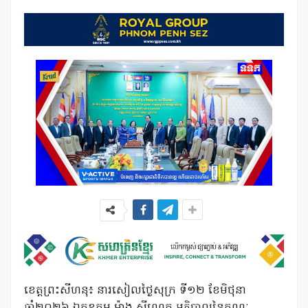
ខេត្តព្រះសីហនុ៖ នារសៀលថ្ងៃសុក្រ ទី១២ ខែមិថុនា
ឆ្នាំ២០២៦ ឯកឧត្តម ម៉ាង ស៊ីណេត អភិបាលនៃគណៈ