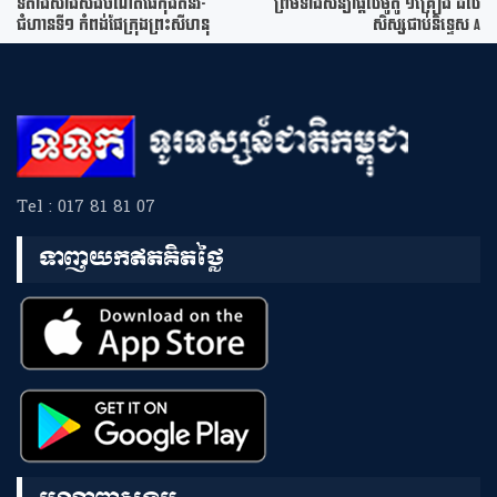
ទីតាំងសាងសង់ចំណតផែកុងតឹន័រ-
ព្រមទាំងសន្យាផ្តល់ម៉ូតូ ១គ្រឿង ដល់
ជំហានទី១ កំពង់ផែក្រុងព្រះសីហនុ
សិស្សជាប់និទ្ទេស A
Tel : 017 81 81 07
ទាញយកឥតគិតថ្លៃ