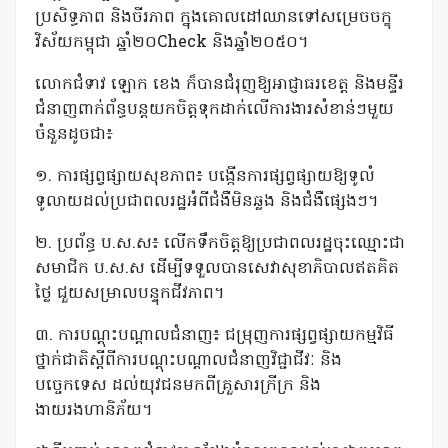
ប្រសិទ្ធភាព និងចីរភាព ក្នុងគោលដៅឈានទៅសម្រេចចក្ខុ
វិស័យកម្ពុជា ឆ្នាំ២០Check និងឆ្នាំ២០៥០។
លោកជំទាវ ឡោក ខេង ក៏បានជំរុញឱ្យអាជ្ញាធរខេត្ត និងមន្ទីរ
ជំនាញពាក់ព័ន្ធបន្តយកចិត្តទុកដាក់លើការងារសំខាន់ៗមួយ
ចំនួនដូចជា៖
១. ការផ្សព្វផ្សាយសុខភាព៖ បង្កើនការផ្សព្វផ្សាយឱ្យទូលំ
ទូលាយដល់ប្រជាពលរដ្ឋអំពីជំងឺមិនឆ្លង និងជំងឺផ្សេងៗ។
២. ប្រព័ន្ធ ប.ស.ស៖ លើកទឹកចិត្តឱ្យប្រជាពលរដ្ឋចុះឈ្មោះជា
សមាជិក ប.ស.ស ដើម្បីទទួលបានសេវាសុខាភិបាលឥតគិត
ថ្លៃ ជួយសម្រាលបន្ទុកជីវភាព។
៣. ការបណ្តុះបណ្តាលជំនាញ៖ ជម្រុញការផ្សព្វផ្សាយកម្មវិធី
ថ្នាក់ជាតិស្តីពីការបណ្តុះបណ្តាលជំនាញវិជ្ជាជីវៈ និង
បច្ចេកទេស ដល់យុវជនមកពីគ្រួសារក្រីក្រ និង
ងាយរងហានិភ័យ។