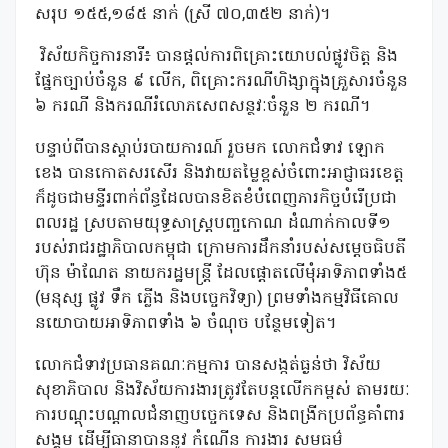
សរុប ១៥៥,១៨៥ នាក់ (ស្រី ៧០,៣៥២ នាក់)។
វិស័យកិច្ចការនារី៖ បានផ្តល់ការពិគ្រោះយោបល់ផ្លូវចិត្ត និង
ផ្នែកច្បាប់ចំនួន ៩ លើក, ពិគ្រោះករណីហិង្សាក្នុងគ្រួសារចំនួន
៦ ករណី និងករណីរំលោភសេពសន្ថវៈចំនួន ២ ករណី។
បន្ទាប់ពីបានស្តាប់របាយការណ៍ រួចមក លោកជំទាវ ឡោក
ខេង បានកោតសរសើរ និងវាយតម្លៃខ្ពស់ចំពោះអាជ្ញាធរខេត្ត
ក៏ដូចជាមន្ទីរពាក់ព័ន្ធដែលបានខិតខំបំពេញភារកិច្ចបំរើប្រជា
ពលរដ្ឋ ស្របតាមយុទ្ធសាស្ត្របញ្ចកោណ ដំណាក់កាលទី១
របស់រាជរដ្ឋាភិបាលកម្ពុជា ក្រោមការដឹកនាំរបស់សម្តេចធិបតី
ហ៊ុន ម៉ាណែត នាយករដ្ឋមន្ត្រី ដែលផ្តោតលើមុំអាទិភាពទាំង៥
(មនុស្ស ផ្លូវ ទឹក ភ្លើង និងបច្ចេកវិទ្យា) ព្រមទាំងកម្មវិធីគោល
នយោបាយអាទិភាពទាំង ៦ ចំណុច បន្ថែមទៀត។
លោកជំទាវប្រធានគណៈកម្មការ បានសង្កត់ធ្ងន់ថា វិស័យ
សុខាភិបាល និងវិស័យការងារត្រូវតែបន្តលើកកម្ពស់ តាមរយៈ
ការបណ្តុះបណ្តាលជំនាញបច្ចេកទេស និងពង្រីកប្រព័ន្ធគាំពារ
សង្គម ដើម្បីធានាបាននូវ កំណើន ការងារ សមធម៌