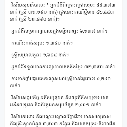
វិស័យសុខាភិបាល៖ * អ្នកជំងឺពិគ្រោះក្រៅសរុប៖ ៥៥,៣៧៣
នាក់ (ស្រី ៣១,១៩១ នាក់) ក្នុងនោះករណីថ្មីមាន ៤២,៤៤៣
នាក់ (ស្រី ២៣,៨៩០ នាក់)។
អ្នកជំងឺសម្រាកព្យាបាលក្នុងមន្ទីរពេទ្យ៖ ៦,១៣៧ នាក់។
ករណីវះកាត់សរុប៖ ១,៣៤០ នាក់។
ស្ត្រីសម្រាលកូន៖ ១,៦៨៤ នាក់។
អ្នកជំងឺទទួលបានការព្យាបាលឥតគិតថ្លៃ៖ ៣២,៣៩៧ នាក់។
ការចាក់ថ្នាំបង្ការតេតាណុសដល់ស្ត្រីមានផ្ទៃពោះ៖ ៤,២៤០
នាក់។
វិស័យសង្គមកិច្ច អតីតយុទ្ធជន និងយុវនីតិសម្បទា៖ មាន
អតីតយុទ្ធជន និងនិវត្តជនសរុបចំនួន ២,៤៥១ នាក់។
វិស័យការងារ និងបណ្តុះបណ្តាលវិជ្ជាជីវៈ៖ មានសហគ្រាស
និងគ្រឹះស្ថានចំនួន ៣,៩៤៣ កន្លែង និងមានកម្មករ-និយោជិត