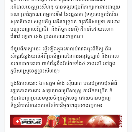
អភិបាលខេត្តព្រះសីហនុ បានទទួលជួបពិភាក្សាការងារជាមួយ
គណៈប្រតិភូគណៈកម្មការទី៨ នៃរដ្ឋសភា (ទទួលបន្ទុកវិស័យ
សុខាភិបាល សង្គមកិច្ច អតីតយុទ្ធជន យុវនីតិសម្បទា ការងារ
បណ្តុះបណ្តាលវិជ្ជាជីវៈ និងកិច្ចការនារី) ដឹកនាំដោយលោក
ជំទាវ ឡោក ខេង ប្រធានគណៈកម្មការ។
ជំនួបពិភាក្សានេះ ធ្វើឡើងក្នុងគោលបំណងចុះពិនិត្យ និង
សិក្សាស្វែងយល់អំពីប្រសិទ្ធភាពនៃការអនុវត្តច្បាប់ និងគោល
នយោបាយនានា ពាក់ព័ន្ធនឹងវិស័យទាំង៤ ខាងលើ នៅក្នុង
ភូមិសាស្ត្រខេត្តព្រះសីហនុ។
ក្នុងឱកាសនោះ ឯកឧត្តម ម៉ាង ស៊ីណេត បានជម្រាបជូនអំពី
វឌ្ឍនភាពការងារ សក្តានុពលភូមិសាស្ត្រ ការរីកចម្រើន ក៏
ដូចជាបញ្ហាប្រឈមមួយចំនួនក្នុងខេត្ត ដោយបានបង្ហាញ
ទិន្នន័យសំខាន់ៗតាមវិស័យនីមួយៗដូចខាងក្រោម៖