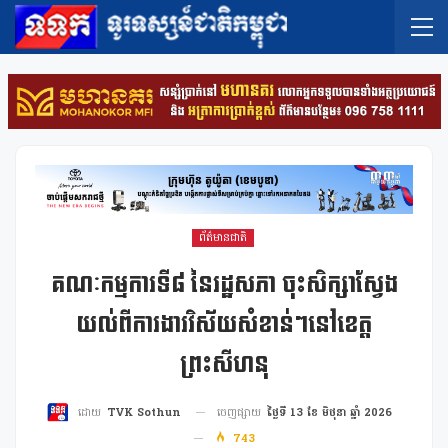
ព័ត៌មានជាតិ
គណៈកម្មការទី៨ នៃរដ្ឋសភា ចុះសិក្សាស្វែង
យល់ពីការងារវិស័យសំខាន់ៗនៅខេត្ត
ព្រះសីហនុ
ចេញផ្សាយ
ថ្ងៃទី 13 ខែ មិថុនា ឆ្នាំ 2026
ដោយ
TVK Sothun
743