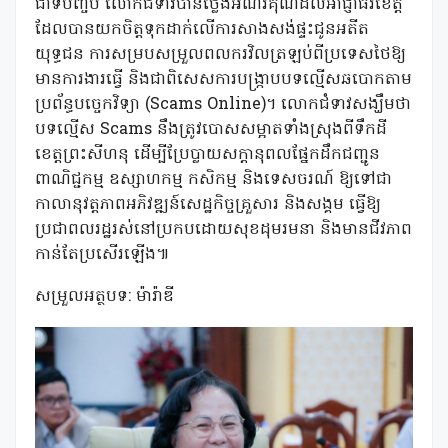
ជាទីបញ្ចប់ លោកជំទាវបានថ្លែងអំណរគុណដល់អាជ្ញាធរខេត្ត
ដែលបានយកចិត្តទុកដាក់លើការសាងសង់ផ្ទះជូនអតីត
យុទ្ធជន ការសម្របសម្រួលពលករវិលត្រឡប់ពីប្រទេសថៃឱ្យ
មានការងារធ្វើ និងជាពិសេសការបង្ក្រាបបទល្មើសឆបោកតាម
ប្រព័ន្ធបច្ចេកវិទ្យា (Scams Online)។ លោកជំទាវសង្ឃឹមថា
បទល្មើស Scams នឹងត្រូវបោសសម្អាតទាំងស្រុងពីទឹកដី
ខេត្តព្រះសីហនុ ដើម្បីប្រែប្លាយសក្តានុពលផ្នែកដឹកជញ្ជូន
ពាណិជ្ជកម្ម ឧស្សាហកម្ម កសិកម្ម និងទេសចរណ៍ ឱ្យទៅជា
កាលានុវត្តភាពអភិវឌ្ឍន៍សេដ្ឋកិច្ចគ្រួសារ និងសង្គម ធ្វើឱ្យ
ប្រជាពលរដ្ឋរស់នៅប្រកបដោយសុខដុមរមនា និងមានជីវភាព
កាន់តែប្រសើរឡើង៕
សម្រួលអត្ថបទ: ម៉ារ៉ាឌី