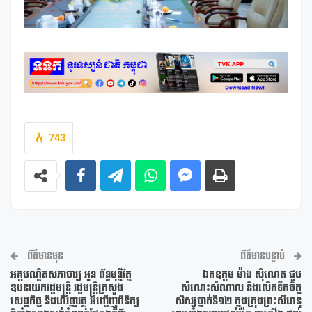
743
ព័ត៌មានមុន
ព័ត៌មានបន្ទាប់
អគ្គបណិ្ឌតសភាចារ្យ អូន ព័ន្ធមុន្នីរ័ត្ន
ឯកឧត្តម ម៉ាង ស៊ីណេត ជួប
ឧបនាយករដ្ឋមន្ត្រី រដ្ឋមន្រ្តីក្រសួង
សំណេះសំណាល និងលើកទឹកចិត្ត
សេដ្ឋកិច្ច និងហិរញ្ញវត្ថុ អញ្ជើញពិនិត្យ
សិស្សថ្នាក់ទី១២ ក្នុងក្រុងព្រះសីហនុ