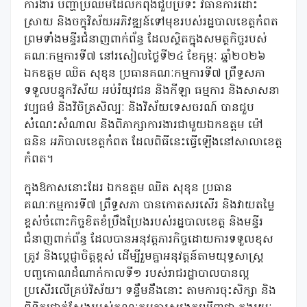
ការងារ បញ្ហាប្រឈមដែលកំពុងជួបប្រទះ វិធានការដោះ
ស្រាយ និងចក្ខុវិស័យអភិវឌ្ឍន៍ទៅមុខរបស់រដ្ឋបាលខេត្តកំពត
ព្រមទាំងមន្ទីរជំនាញពាក់ព័ន្ធ ដែលស្ថិតក្នុងសមត្ថកិច្ចរបស់
គណៈកម្មការទី៧ នៅរសៀលថ្ងៃទី២៤ ខែកុម្ភៈ ឆ្នាំ២០២៦
ឯកឧត្តម ឈិត សុខុន ប្រធានគណៈកម្មការទី៧ ព្រឹទ្ធសភា
ទទួលបន្ទុកវិស័យ អប់រំយុវជន និងកីឡា ធម្មការ និងសាសនា
វប្បធម៌ និងវិចិត្រសិល្បៈ និងវិស័យទេសចរណ៍ បានជួប
សំណេះសំណាល និងពិភាក្សាការងារជាមួយឯកឧត្តម ម៉ៅ
ធនិន អភិបាលខេត្តកំពត ដែលពិធីនេះធ្វើឡើងនៅសាលាខេត្ត
កំពត។
ក្នុងឱកាសនោះដែរ ឯកឧត្តម ឈិត សុខុន ប្រធាន
គណៈកម្មការទី៧ ព្រឹទ្ធសភា បានកោតសរសើរ និងវាយតម្លៃ
ខ្ពស់ចំពោះកិច្ចខិតខំប្រឹងប្រែងរបស់រដ្ឋបាលខេត្ត និងមន្ទីរ
ជំនាញពាក់ព័ន្ធ ដែលបានអនុវត្តភារកិច្ចដោយការទទួលខុស
ត្រូវ និងប្តេជ្ញាចិត្តខ្ពស់ ដើម្បីរួមគ្នាអនុវត្តន៍តាមយុទ្ធសាស្ត្រ
បញ្ចកោណដំណាក់កាលទី១ របស់រាជរដ្ឋាបាលបានល្អ
ប្រសើរលើគ្រប់វិស័យ។ ទន្ទឹមនឹងនោះ តាមការចុះសិក្សា និង