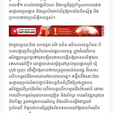
កាលទី១ របស់រាជរដ្ឋាភិបាល និងបន្តជំរុញកិច្ចសហការរវាង
អាជ្ញាធរមូលដ្ឋាន និងស្ថាប័នពាក់ព័ន្ធឱ្យកាន់តែជិតស្និទ្ធ និង
ប្រកបដោយប្រសិទ្ធិភាពខ្ពស់។
ជាមួយគ្នានេះដែរ ឯកឧត្តម ម៉ៅ ធនិន អភិបាលខេត្តកំពត ក៏
បានបង្ហាញពីចក្ខុវិស័យរបស់រដ្ឋបាលខេត្ត ក្នុងដំណើរការ
អភិវឌ្ឍខេត្តបន្តទៅមុខទៀតដោយបង្កើតឱ្យមានសមិទ្ធផល
ទេសចរណ៍ថ្មីៗ ហេដ្ឋារចនាសម្ព័ន្ធនៅគ្រប់មូលដ្ឋានភូមិ ឃុំ
ក្រុង-ស្រុក ដើម្បីបង្ករភាពងាយស្រួលដល់ពលរដ្ឋ ពិសេស
លើកកម្ពស់ជីវភាពរស់នៅរបស់ពលរដ្ឋ។ ទន្ទឹមនឹងនោះដែរ
អាជ្ញាធរគ្រប់លំដាប់ថ្នាក់និងបន្តខិតខំប្រឹងប្រែងក្នុងការ
អភិវឌ្ឍលើគ្រប់វិស័យ ហើយបន្តលើកកម្ពស់វិស័យអប់រំ ដោយ
ការលើកកម្ពស់គុណភាពបង្រៀន និងសិក្សា ការអភិវឌ្ឍយុវជន
និងកីឡា រួមជាមួយការអភិរក្ស និងលើកតម្កើងវប្បធម៌
ប្រពៃណី ក៏ដូចជាការជំរុញវិស័យទេសចរណ៍ឱ្យមានកំណើន