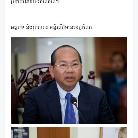
ប្រកបដោយចីរភាពភាព៕
អត្ថបទ និងរូបភាព៖ មន្ទីរព័ត៌មានខេត្តកំពត