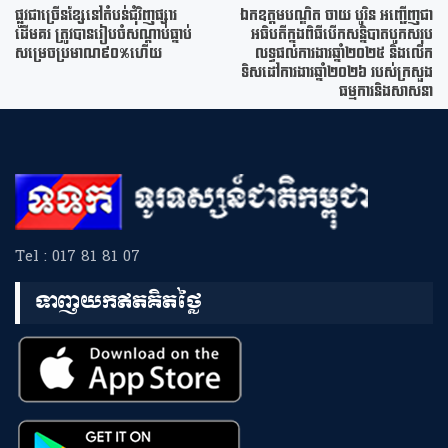
ផ្លូវជាច្រើនខ្សែនៅតំបន់ជុំវិញផ្សារ
ឯកឧត្ដមបណ្ឌិត ចាយ បូរិន អញ្ជើញជា
ដើមគរ ត្រូវបានរៀបចំសណ្តាប់ធ្នាប់
អធិបតីក្នុងពិធីបើកសន្និបាតបូកសរុប
សម្រេចប្រមាណ៩០%ហើយ
លទ្ធផលការងារឆ្នាំ២០២៥ និងលើក
ទិសដៅការងារឆ្នាំ២០២៦ របស់ក្រសួង
ធម្មការនិងសាសនា
Tel : 017 81 81 07
ទាញយកឥតគិតថ្លៃ