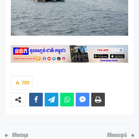
783
ព័ត៌មានមុន
ព័ត៌មានបន្ទាប់