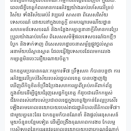
ពិនិត្យជាក់ស្តែងរបស់គណៈកម្មការសង្កេតឃើញថា ក្នុងរយៈ
ពេលដ៏ខ្លីខេត្តកំពតមានការអភិវឌ្ឍយ៉ាងឆាប់រហ័សលើគ្រប់
វិស័យ ទាំងវិស័យអប់រំ វប្បធម៌ សាសនា ពិសេសវិស័យ
ទេសចរណ៍ ដោយនៅក្នុងខេត្តក្តី តាមបណ្តារមណីយដ្ឋាន
សហគមន៍ទេសចរណ៍ និងកន្លែងកម្សាន្តនានាក្តីគឺមានការប្រែ
ប្រួលយ៉ាងឆាប់រហ័ស ពិសេសសមិទ្ធិផលទេសចរណ៍ឯកថ្មីៗ
ប្លែក និងទាក់ទាញ ពិសេសហេដ្ឋារចនាសម្ព័ន្ធផ្លូវថ្នល់ស្អាត
អនាម័យបរិស្ថានស្អាត ដែលធ្វើឱ្យទេសចរដែលមកលេង
កម្សាន្តមិនចេះនឿយណាយចិត្ត។
ឯកឧត្តមប្រធានគណៈកម្មការទី៧ ព្រឹទ្ធសភា ក៏បានបន្តថា ការ
អភិវឌ្ឍលើគ្រប់វិស័យរបស់រដ្ឋបាលខេត្ត បានបង្ហាញឱ្យ
ឃើញពីកិច្ចខិតខំប្រឹងប្រែងសហការគ្នាពីគ្រប់ភាគីពាក់ព័ន្ធ
ក្នុងន័យដើម្បីជួយជំរុញសេដ្ឋកិច្ចខេត្ត ក៏ដូចជាលើកកម្ពស់
ជីវភាពរស់នៅរបស់ប្រជាពលរដ្ឋក្នុងខេត្តឱ្យកាន់តែល្អប្រសើរ
ឡើងតាមគោលនយោបាយរបស់រាជរដ្ឋាភិបាលនីតិកាលទី៧។
ជាមួយគ្នានេះដែរ ឯកឧត្តមក៏បានណែនាំ និងផ្តល់អនុសាសន៍
មួយចំនួនបន្ថែមទៀត ដើម្បីពង្រឹងគុណភាពការងារ កែលម្អ
ប្រសិទ្ធភាពនៃការអនុវត្តគោលនយោបាយបញ្ចកោណដំណាក់