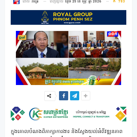
ចេញផ្សាយ
ថ្ងៃទី 25 ខែ កុម្ភៈ ឆ្នាំ 2026
783
ដោយ
វិចិត្រ
ក្នុងគោលបំណងពិភាក្សាការងារ និងស្វែងយល់អំពីវឌ្ឍនភាព