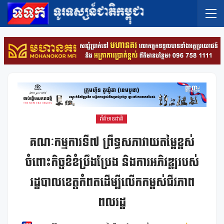
ព័ត៌មានជាតិ
គណៈកម្មការទី៧ ព្រឹទ្ធសភាវាយតម្លៃខ្ពស់
ចំពោះកិច្ចខិខំប្រឹងប្រែង និងការអភិវឌ្ឍរបស់
រដ្ឋបាលខេត្តកំពតដើម្បីលើកកម្ពស់ជីវភាព
ពលរដ្ឋ