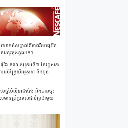
ា បានកត់សម្គាល់ពីភាពរីកចម្រើន
បានអនុវត្តកន្លងមក។
ឡើង គណៈកម្មការទី៧ នៃរដ្ឋសភា
អចិន្ត្រៃយ៍រដ្ឋសភា និងជូន
ខេត្តប៉ៃលិនផងដែរ និងបានចុះ
 ដែលមានព្រំប្រទល់ជាប់គ្នាជាមួយ