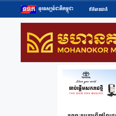
ព័ត៌មានជាតិ