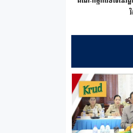
គណៈកម្មការទី៧នៃរដ្ឋ
វ