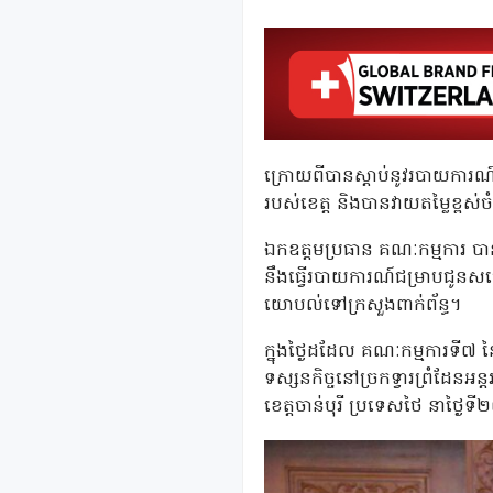
ក្រោយពីបានស្តាប់នូវរបាយការណ៍រ
របស់ខេត្ត និងបានវាយតម្លៃខ្ពស់ច
ឯកឧត្តមប្រធាន គណៈកម្មការ បា
នឹងធ្វើរបាយការណ៍ជម្រាបជូនសម្ត
យោបល់ទៅក្រសួងពាក់ព័ន្ធ។
ក្នុងថ្ងៃដដែល គណៈកម្មការទី៧ 
ទស្សនកិច្ចនៅច្រកទ្វារព្រំដែនអន្តរ
ខេត្តចាន់បុរី ប្រទេសថៃ នាថ្ងៃ