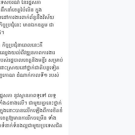
និងទេសចរណ៍ នៃរដ្ឋសភា
កនាំខេត្តប៉ៃលិន ក្នុង
ៅការងារពាក់ព័ន្ធនឹងវិស័យ
្ចប្រជុំនេះ មានឯកឧត្តម ជា
ង៤។
ិច្ចប្រជុំនាពេលនេះគឺ
ីឈ្វេងយល់ពីវឌ្ឍនភាពការងារ
់រដ្ឋបាលខេត្តនិងមន្ទីរ សម្រាប់
ោះស្រាយនៅថ្នាក់ជាតិបន្តទៀត
តបញ្ចកោណ ដំណាក់កាលទី១ របស់
្ឋសភា នូវស្ថានភាពទូទៅ លទ្ធ
ាំង៤ខាងលើ។ ជាមួយគ្នានេះថ្នាក់
លក្នុងនោះបានលើកឡើងពីការខិតខំ
ខេត្តឱ្យមានការរីកចម្រើន ទាំង
សាទំនាក់ទំនងល្អជាមួយប្រទេសជិត