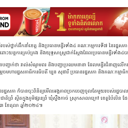
បស់ថ្នាក់ដឹកនាំខេត្ត និងប្រធានមន្ទីរទាំង៤ គណៈកម្មការទី៧ នៃរដ្ឋសភ
ំពោះយន្តការគ្រប់គ្រង និងយុទ្ធសាស្ត្រជាក់ស្តែងដែលប្រធានមន្ទីរទាំង៤
នបញ្ជាក់ថា រាល់សំណូមពរ និងបញ្ហាប្រឈមនានា ដែលមន្ទីរជំនាញលើក
េចមហារដ្ឋសភាធិការធិបតី ឃួន សុដារី ប្រធានរដ្ឋសភា និងគណៈកម្មាធិការ
នៃរដ្ឋសភា ក៏បានចុះពិនិត្យមើលអង្គភាពច្រកចេញចូលតែមួយរបស់រដ្ឋបាល
ជាតិព្រំ ស្ថិតក្នុងភូមិផ្សារព្រំ ឃុំស្ទឹងកាច់ ស្រុកសាលាក្រៅ ខេត្តប៉ៃលិន
ទី២៣ ខែតុលា ឆ្នាំ២០២៤៕