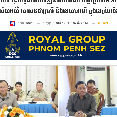
សភា ចុះឈ្វេងយល់ពីវឌ្ឍនភាពការងារ បញ្ហាប្រឈម ទិស
ិស័យអប់រំ សាសនាវប្បធម៌ និងទេសចរណ៍ ក្នុងខេត្តប៉ៃល
ចេញផ្សាយ
ថ្ងៃទី 24 ខែ តុលា ឆ្នាំ 2024
963
ដោយ
ដាលីស