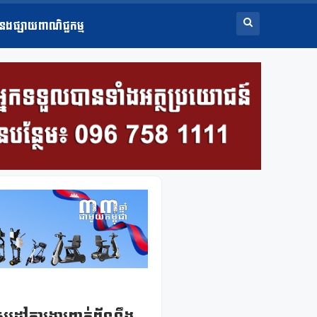
ំនងផ្សាយពាណិជ្ជកម្ម