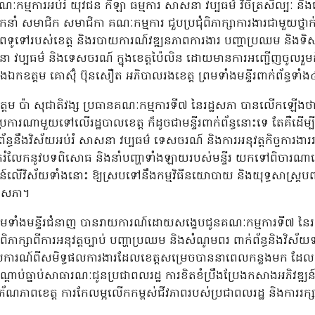
គណៈកម្មការអប់រំ យុវជន កីឡា ធម្មការ សាសនា វប្បធម៌ វិចិត្រសិល្បៈ 
ំ សមាជិក សមាជិកា គណៈកម្មការ ជួបប្រជុំពិភាក្សាការងារជាមួយថ្នាក់ដឹ
ូទៅរបស់ខេត្ត និងរបាយការណ៍វឌ្ឍនភាពការងារ បញ្ហាប្រឈម និងទិសដ
នា វប្បធម៌ និងទេសចរណ៍ ក្នុងខេត្តប៉ៃលិន ដោយមានការអញ្ជើញចូលរួមកិច
ត និងឯកឧត្តម គោស៊ុំ ប៊ុនសឿត អភិបាលរងខេត្ត ព្រមទាំងមន្ទីរពាក់ព័ន្ធទាំ
ត្តម ប៉ា សុជាតិវង្ស ប្រធានគណៈកម្មការទី៧ នៃរដ្ឋសភា បានលើកឡើងថា ក
ារណាមួយទៅលើរដ្ឋបាលខេត្ត ក៏ដូចជាមន្ទីរពាក់ព័ន្ធនោះទេ តែគឺដើម្ប
្ធនឹងវិស័យអប់រំ សាសនា វប្បធម៌ ទេសចរណ៍ និងការអនុវត្តកិច្ចការងាររបស
ករំលែកនូវបទពិសោធ និងនាំបញ្ហាទាំងឡាយរបស់មន្ទីរ យកទៅពិចារណាដ
ន៍លើវិស័យទាំងនោះ ឱ្យស្របទៅនឹងកម្មវិធីនយោបាយ និងយុទ្ធសាស្រ្
្ឋសភា។
ន ព្រមទាំងមន្ទីរជំនាញ បានរាយការណ៍ដោយសង្ខេបជូនគណៈកម្មការទី៧ នៃរដ
្សាពីការអនុវត្តច្បាប់ បញ្ហាប្រឈម និងសំណូមពរ ពាក់ព័ន្ធនិងវិស័យទ
ើរបាយការណ៍ពីសមិទ្ធផលការងារដែលខេត្តសម្រេចបាននាពេលកន្លងមក ដែ
សណ្តាប់ធ្នាប់សាធារណៈជូនប្រជាពលរដ្ឋ ការខិតខំប្រឹងប្រែងកសាងអភិវឌ្ឍន៍
សោភ័ណភាពខេត្ត ការកែលម្អលើកកម្ពស់ជីវភាពរបស់ប្រជាពលរដ្ឋ និងការរក្