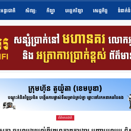
អន្តរជាតិ
សិល្ប​:
កីឡា
បច្ចេកវិទ្យា
សេដ្ឋកិច្ច
ទំនាក់ទ
ព័ត៌មានជាតិ