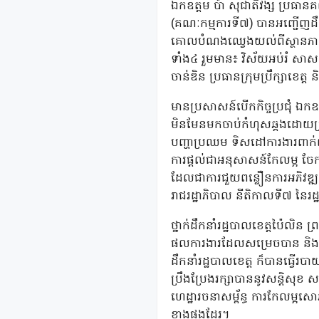
ឯកឧត្តម ប៉ា សុជាតិវង្ស ប្រធាន
(គណៈកម្មការទី៧) បានអញ្ជើញដឹកនា
គោលបំណងឈ្វេងយល់ពីស្ថានភាពទ
ទាំង៤ រួមមាន៖ វិស័យអប់រំ សាស
ចាន់ឌិន ប្រធានក្រុមប្រឹក្សាខេត្
មានប្រសាសន៍បើកកិច្ចប្រជុំ ឯកឧ
មិនមែនមកចាប់កំហុសឆ្គងដោយប្រក
បញ្ហាប្រឈម ទិសដៅការងារពាក់ព័ន
ការផ្តល់ជាអនុសាសន៍កែលម្អ ចែ
ដែលជាការជួយពន្លឿនការអភិវឌ្ឍ
រាជរដ្ឋាភិបាល នីតិកាលទី៧ នៃរដ
ថ្នាក់ដឹកនាំរដ្ឋបាលខេត្តប៉ៃលិ
ផលការងារដែលសម្រេចបាន និងពិភាក
ដឹកនាំរដ្ឋបាលខេត្ត ក៏បានធ្វ
ប្រឹងប្រែងរក្សាបាននូវសន្តិសុខ 
ហេដ្ឋារចនាសម្ព័ន្ធ ការកែលម្អ
ខាងផងដែរ។