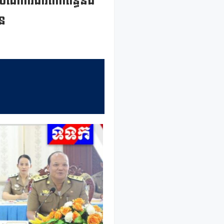
ដៅការងារពាក់ព័ន្ធនឹង
ិន