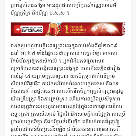
ប្រព័ន្ធគាំពារសង្គម មានដូចជាការប្រើប្រាស់ប័ណ្ណសមធម៌
ប័ណ្ណក្រីក្រ និងប័ណ្ណ ប.ស.ស ។
ឯកឧត្តមបន្តថាមន្ទីរពេទ្យព្រះអង្គឌួងចាប់តាំងពីឆ្នាំ២០០៩
ដល់ ២០២៥ ទាំងផ្នែកសេវាព្យាបាល បច្ចេកវិទ្យា មានការ
រីកចំរើនគួរឱ្យកត់សំគាល់ ។ អ្នកជំងឺមកទទួលសេវា
សុខាភិបាលនៅមន្ទីរពេទ្យព្រះអង្គឌួង បានកើនឡើងជារៀង
រាល់ឆ្នាំ ដោយក្រុមគ្រូពេទ្យបាន យកចិត្តទុកដាក់លើក្រម
សីលធម៌វិជ្ជាជីវៈ ការចែករំលែកចំណេះបច្ចេកទេស និងបទ
ពិសោធន៍ ការផ្តល់សេវា ការលើកទឹកចិត្ត។បុគ្គលិកត្រូវអនុវត្ត
យ៉ាងត្រឹមត្រូវ និងការគ្រប់គ្រង ហើយការពង្រឹងប្រសិទ្ធភាព
ការងារត្រូវបានអនុវត្តតាមបទបញ្ជាផ្ទៃក្នុងដោយផ្តោតលើការ
ស្មោះត្រង់ ក្រមសីលធម៌ វិជ្ជាជីវៈនិងសាមគ្គីភាពផ្ទៃក្នុង ការប្រើ
ប្រាស់បច្ចេកវិទ្យា និងបរិក្ខារទំនើបថ្មីៗ ហើយក៏បានជំរុញឱ្យ
ផ្តល់សេវាកាន់តែប្រសើរឡើង ជាពិសេសនាពេលអនាគតគឺ