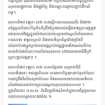
បន្តពង្រឹង គុណភាពសេវាថែទាំ បន្តការលើកទឹកចិត្តបុគ្គលិក
សុខភាពផ្លូវកាយ និងផ្លូវចិត្ត និងបណ្តុះបណ្តាលថ្នាក់ដឹកនាំ
បន្ត។
លោកជំទាវ ឡោក ខេង បានធ្វើការកោតសរសើរ និងវាយ
តម្លៃខ្ពស់ចំពោះកិច្ចខិតខំប្រឹងប្រែងរបស់មន្ទីរពេទ្យព្រះអង្គឌួង
ដោយបានវិវឌ្ឍខ្លួនយ៉ាងឆាប់រហ័សក្លាយជាស្ថាប័នដែលមាន
ការសាទរ ទទួលស្គាល់ និងមានទំនុកចិត្តយ៉ាងខ្លាំងពី
សំណាក់បងប្អូនប្រជាពលរដ្ឋគ្រប់មជ្ឈដ្ឋានទាំងអស់លើការ
ធានារ៉ាប់រងចំពោះការគាំពារសុខភាព នៅពេលមានជំងឺឬក៏
គ្រោះថ្នាក់ផ្សេងៗ ។
លោកជំទាវ ឡោក ខេង បានបន្ថែមថា សម្រាប់នីតិ
កាលទី៧នេះ រាជរដ្ឋាភិបាល បានយកចិត្តទុកដាក់ខ្ពស់ចំពោះ
ការពង្រឹងវិស័យសុខាភិបាល និងគោលនយោបាយអាទិភាព
សំដៅឈានដល់ការគ្របដណ្ដប់សុខភាពជាសាកល ។
ក្នុងន័យនេះ ប.ស.ស. ក៏ដើរតួយ៉ាងសំខាន់ក្នុងការជំរុញគោល
នយោបាយមួយនេះផងដែរ ៕