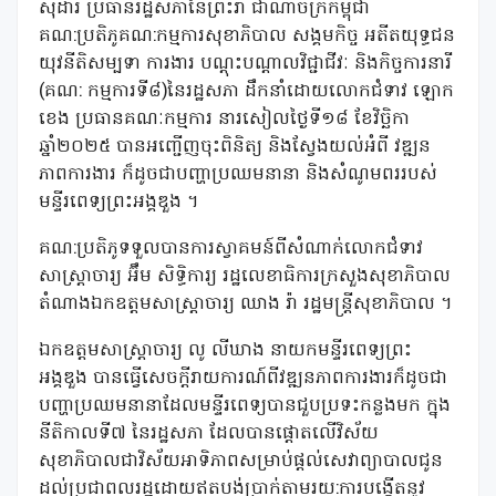
សុដារី ប្រធានរដ្ឋសភានៃព្រះរា ជាណាចក្រកម្ពុជា
គណ:ប្រតិភូគណ:កម្មការសុខាភិបាល សង្គមកិច្ច អតីតយុទ្ធជន
យុវនីតិសម្បទា ការងារ បណ្តុះបណ្តាលវិជ្ជាជីវៈ និងកិច្ចការនារី
(គណ: កម្មការទី៨)នៃរដ្ឋសភា ដឹកនាំដោយលោកជំទាវ ឡោក
ខេង ប្រធានគណៈកម្មការ នារសៀលថ្ងៃទី១៨ ខែវិច្ឆិកា
ឆ្នាំ២០២៥ បានអញ្ជើញចុះពិនិត្យ និងស្វែងយល់អំពី វឌ្ឍន
ភាពការងារ ក៏ដូចជាបញ្ហាប្រឈមនានា និងសំណូមពររបស់
មន្ទីរពេទ្យព្រះអង្គឌួង ។
គណ:ប្រតិភូទទួលបានការស្វាគមន៍ពីសំណាក់លោកជំទាវ
សាស្ត្រាចារ្យ អ៊ឹម សិទ្ធិការ្យ រដ្ឋលេខាធិការក្រសួងសុខាភិបាល
តំណាងឯកឧត្តមសាស្ត្រាចារ្យ ឈាង រ៉ា រដ្ឋមន្រ្តីសុខាភិបាល ។
ឯកឧត្តមសាស្ដ្រាចារ្យ លូ លីឃាង នាយកមន្ទីរពេទ្យព្រះ
អង្គឌួង បានធ្វើសេចក្តីរាយការណ៍ពីវឌ្ឍនភាពការងារក៏ដូចជា
បញ្ហាប្រឈមនានាដែលមន្ទីរពេទ្យបានជួបប្រទះកន្លងមក ក្នុង
នីតិកាលទី៧ នៃរដ្ឋសភា ដែលបានផ្តោតលើវិស័យ
សុខាភិបាលជាវិស័យអាទិភាពសម្រាប់ផ្តល់សេវាព្យាបាលជូន
ដល់ប្រជាពលរដ្ឋដោយឥតបង់ប្រាក់តាមរយ:ការបង្កើតនូវ