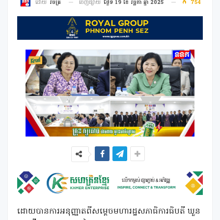
ចេញផ្សាយ
ថ្ងៃទី 19 ខែ វច្ឆិកា ឆ្នាំ 2025
754
ដោយ
វិចិត្រ
ដោយបានការអនុញ្ញាតពីសម្តេចមហារដ្ឋសភាធិការធិបតី ឃួន