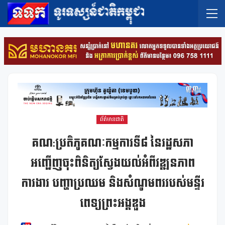
ព័ត៌មានជាតិ
គណ:ប្រតិភូគណៈកម្មការទី៨ នៃរដ្ឋសភា
អញ្ជើញចុះពិនិត្យស្វែងយល់អំពីវឌ្ឍនភាព
ការងារ បញ្ហាប្រឈម និងសំណូមពររបស់មន្ទីរ
ពេទ្យព្រះអង្គឌួង