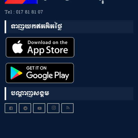
Tel : 017 81 81 07
ទាញយកឥតគិតថ្លៃ
បណ្តាញសង្គម