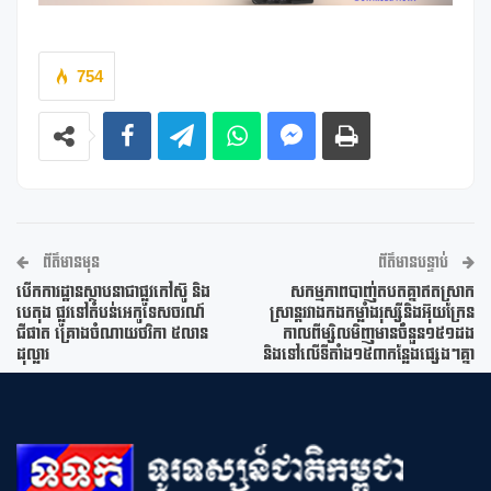
754
ព័ត៌មានមុន
ព័ត៌មានបន្ទាប់
បើកការដ្ឋានស្ថាបនាជា​ផ្លូវ​កៅស៊ូ ​និង
សកម្មភាពបាញ់តបតគ្នាឥតស្រាក
បេតុង ផ្លូវ​ទៅ​តំបន់​អេកូទេសចរណ៍
ស្រាន្តរវាងកងកម្លាំងរុស្ស៊ីនិងអ៊ុយក្រែន
ជីផាត គ្រោងចំណាយ​ថវិកា ៥លាន​
កាលពីម្សិលមិញមានចំនួន១៥១ដង
ដុល្លារ
និងទៅលើទីតាំង១៥៣កន្លែងផ្សេងៗគ្នា