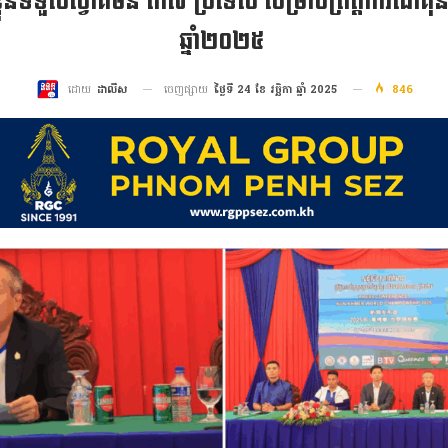
ខ្លួនទទួលស្វាគមន៍ ៣៧ ប្រទេស សម្រាប់ព្រឹត្តិការណ៍
ឆ្នាំ២០២៥
ចេញផ្សាយ
ថ្ងៃទី 24 ខែ វច្ឆិកា ឆ្នាំ 2025
846
ដោយ
ដាលីស