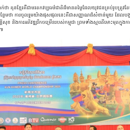
ាក់ថា គុនខ្មែរគឺជាមរតកវប្បធម៌ជាតិដ៏មានតម្លៃដែលយុវជនគ្រប់រូបត្រូវតែ
ន្ថែមថា ការចូលរួមយ៉ាងផុសផុលនេះគឺជាសញ្ញាណដ៏សំខាន់មួយ ដែលបង្ហាញ
ុខ និងការអភិវឌ្ឍរីកចម្រើនរបស់កម្ពុជា ព្រមទាំងស្មារតីមោះមុតក្នុងការផ្ស
ក៕