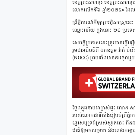
ខេត្តព្រះសីហនុ៖ ខេត្តព្រះសីហនុប
លោកលើកទី៦ ឆ្នាំ២០២៥» ដែលនឹងប្
ព្រឹត្តិការណ៍កីឡាប្រវត្តិសាស្ត
ឈ្មោះហើយ ក្នុងនោះ ២៨ ប្រទេស
សេចក្តីប្រកាសនេះត្រូវបានធ្វើ
រួមជាអធិបតីពី ឯកឧត្តម វ៉ាត់ ចំ
(NOCC) ព្រមទាំងមានការចូលរួមព
ថ្លែងក្នុងនាមជាម្ចាស់ផ្ទះ លោក
របស់លោកជាទីតាំងរៀបចំព្រឹត្តិក
ឆ្នេរសមុទ្រដ៏ស្រស់ស្អាតនេះ ព
ជាតិឱ្យមកសម្រាក និងលេងកម្សាន្ត