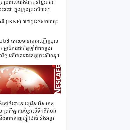
្រកួតប្រដាល់ជើងឯកគុនខ្មែរពិភព
តេជោ ក្នុងក្រុងព្រះសីហនុ។
្តរជាតិ (IKKF) ៣៧ប្រទេសបានចុះ
ឆ្នាំ២០២៥ ដោយមានការអញ្ជើញចូល
្មាធិការជាតិអូឡាំពិកកម្ពុជា
ិទ្ធ អភិបាលរងខេត្តព្រះសីហនុ។
ក់ក្តៅចំពោះការជ្រើសរើសខេត្ត
រកួតកីឡាគុនខ្មែរលើទឹកដីតំបន់
ងទាក់ទាញភ្ញៀវជាតិ និងអន្តរ