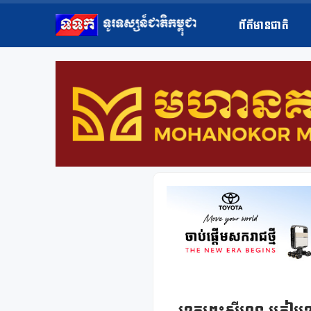
ព័ត៌មានជាតិ