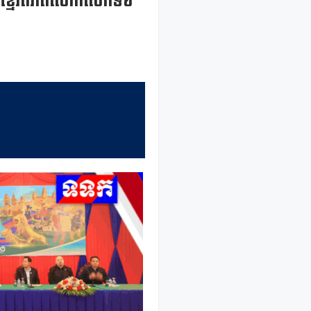
គុនខ្មែរពិភពលោកលើកទី៦