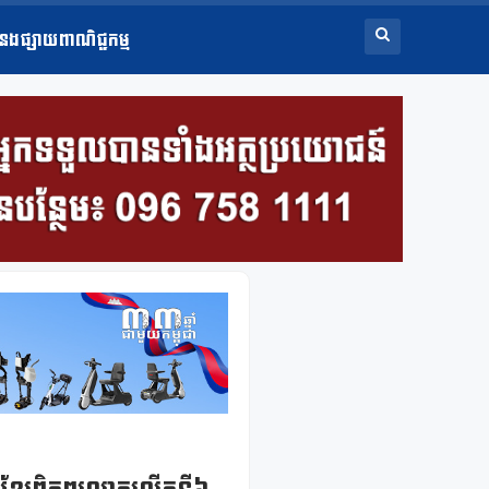
ំនងផ្សាយពាណិជ្ជកម្ម