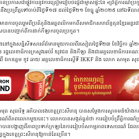
ានប្រកាសជាផ្លូវការនូវការត្រៀមរៀបចំធ្វើជាម្ចាស់ផ្ទះនៃ «ព្រឹត្តិការណ៍ប
រព្រឹត្តទៅចាប់ពីថ្ងៃទី១៧ ដល់ថ្ងៃទី២១ ខែធ្នូ ឆ្នាំ២០២៥ នៅឯទីលាន
្រនេះ មានការចូលរួមពីប្រតិភូនិងអត្តពលិកមកពីសមាជិកសហព័ន្ធគុនខ្មែរអន
បានបញ្ជាក់ពីកាដាក់កីឡាករចូលប្រកួត។
ឡើងនៅក្នុងសន្និសីទសារព័ត៌មានមួយកាលពីរសៀលថ្ងៃទី២៣ ខែវិច្ឆិកា 
រើន រដ្ឋលេខាធិការក្រសួងអប់រំ យុវជន និងកីឡា និងជាអគ្គលេខាធិការគណៈកម
ី ឯកឧត្តម ខូវ ឆាយ អគ្គលេខាធិការស្ដីទី IKKF និង លោក សាមុត សុធារ
 សាមុត សុធារិទ្ធ អភិបាលរងខេត្តព្រះសីហនុ បានសម្តែងការស្វាគមន៍យ៉ាងក
ារណ៍ពិភពលោកមួយនេះ។ លោកបានសង្កត់ធ្ងន់ថា ការរៀបចំព្រឹត្តិការណ៍ប្
ិតជាបានបង្ហាញពីភាពប្រទាក់ក្រឡានៃការរៀបចំសកម្មភាពទេសចរណ៍ ដែលនឹ
ក្នុងខេត្តព្រះសីហនុឱ្យកាន់តែច្រើន។