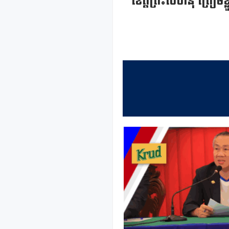
ខេត្តព្រះសីហនុ ត្រៀម