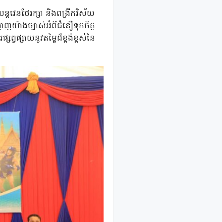
បន្តវេនថែរក្សា និងពង្រីកវិស័យ
យ៉ាងច្បាស់អំពីជំនឿទុកចិត្ត
ព្វផ្សាយនូវតម្លៃដ៏ខ្ពង់ខ្ពស់នៃ