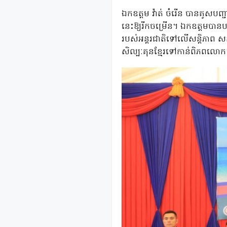
ឯកឧត្តម វ៉ាត់ ចំរើន បានគូសបញ្ជ
នេះឱ្យរីកចម្រើន។ ឯកឧត្តមបានប
របស់អន្តរជាតិទៅលើសន្តិភាព សន្តិស
សិល្បៈគុនខ្មែរទៅកាន់ពិភពលោ