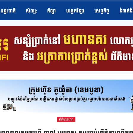
អន្តរជាតិ
សិល្ប​:
កីឡា
បច្ចេកវិទ្យា
សេដ្ឋកិច្ច
ទំនាក់ទ
ព័ត៌មានជាតិ