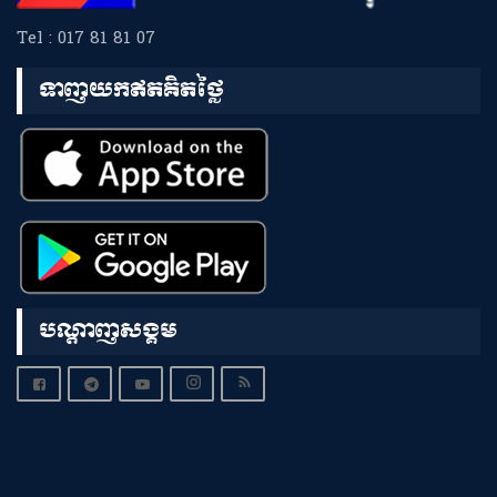
Tel : 017 81 81 07
ទាញយកឥតគិតថ្លៃ
បណ្តាញសង្គម