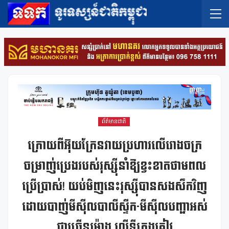
ព័ត៌មានជាតិ
ក្រោយពីអ៊ុយក្រែនវាយប្រហារលើរោងចក្រ
ចម្រាញ់ប្រេងរបស់រុស្ស៊ីនាំឱ្យខ្វះខាតថាមពល
ប្រើប្រាស់! យប់មិញនេះរុស្ស៊ីបានសងសឹកវិញ
ដោយបាញ់មីស៊ីលបាលីស្ទីក-មីស៊ីលបញ្ជាអស់
ជាច្រើនម៉ោង លើទីក្រុងគៀវ