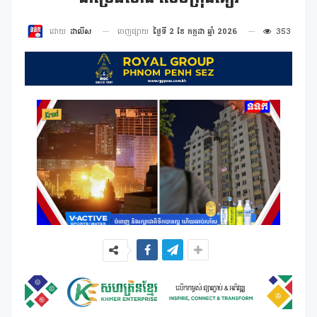
ចេញផ្សាយ
ថ្ងៃទី 2 ខែ កក្កដា ឆ្នាំ 2026
353
ដោយ
ដាលីស