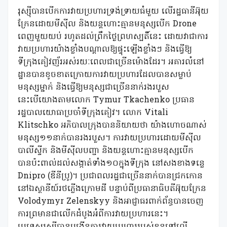
រុស្ស៊ីបានបើកការវាយប្រហារទ្រង់ទ្រាយធំមួយ លើរដ្ឋធានីអ៊ុយ
ក្រែនដោយមីស៊ីល និងយន្តហោះគ្មានមនុស្សបើក Drone
ពេញមួយយប់ រហូតដល់ព្រឹកថ្ងៃព្រហស្បតិ៍នេះ ដោយវាជាការ
វាយប្រហារយ៉ាងខ្លាំងបណ្តាលឱ្យផ្ទុះឡើងខ្លាំងៗ និងធ្វើឱ្យ
ទីក្រុងគៀវញ័រអស់រយៈពេលជាច្រើនម៉ោងដែរ។ អគារលំនៅ
ដ្ឋានបានខូចខាតក្រោយការវាយប្រហារដែលបានសម្លាប់
មនុស្សម្នាក់ និងធ្វើឱ្យមនុស្សជាច្រើននាក់រងរបួស
នេះបើយោងតាមលោក Tymur Tkachenko ប្រធាន
រដ្ឋបាលយោធាប្រចាំទីក្រុងគៀវ។ លោក Vitali
Klitschko អភិបាលក្រុងបាននិយាយថា យ៉ាងហោចណាស់
មនុស្ស១១នាក់បានរងរបួស។ ការវាយប្រហារដោយមីស៊ីល
បាលីស្ទីក និងមីស៊ីលបញ្ជា និងយន្តហោះគ្មានមនុស្សបើក
បានប៉ះពាល់ដល់សង្កាត់ទាំង១០ក្នុងទីក្រុង នៅសងខាងទន្លេ
Dnipro (ឌីនីប្រូ)។ ប្រជាពលរដ្ឋជាច្រើននាក់បានជ្រកកោន
នៅឯស្ថានីយ៍រថភ្លើងក្រោមដី បន្ទាប់ពីប្រធានាធិបតីអ៊ុយក្រែន
Volodymyr Zelenskyy និងអាជ្ញាធរពាក់ព័ន្ធបានចេញ
ការព្រមានជាលើកដំបូងអំពីការវាយប្រហារនេះ។