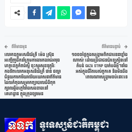
ព័ត៌មានមុន
ព័ត៌មានបន្ទាប់
លោកឧត្តមសេនីយ៍ត្រី ម៉េង ស្រ៊ុន
១០០០ថ្ងៃក្នុងសង្រ្គាមពិតជាវេទនាខ្លាំង
អញ្ជើញ​ដឹកនាំក្រុមការងារកងរាជអាវុធ
ណាស់! ដោយប្រជាជនប៉ាឡេស្ទីននៅ
ហត្ថខេត្តកំពង់ស្ពឺ​ ចុះសួរសុខទុក្ខវីរៈ
តំបន់ Gaza Strip បាត់បង់អ្វីៗទាំង
កងទ័ពលោកអនុសេនីយ៍ត្រី ផាន់ ផល្លា
អស់ក្នុងជីវិតរបស់ពួកគេ និងមិនដឹង
ជំនួយការការិយាល័យឃោសនាព័ត៌មាន
ពេលណាសង្រ្គាមចប់នោះទេ
ដែលកំពុងសម្រាកព្យាបាលជំងឺពុក
ក្បាលឆ្អឹងភ្លៅទាំងសងខាងនៅ​
គេហដ្ឋាន​ ក្នុងក្រុងច្បារមន