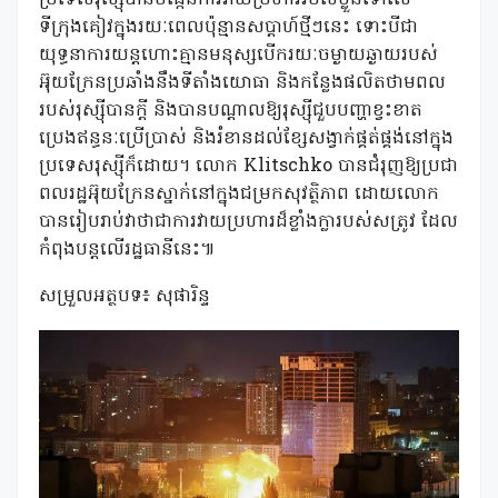
ប្រទេសរុស្ស៊ីបានបង្កើនការវាយប្រហាររបស់ខ្លួនទៅលើ
ទីក្រុងគៀវក្នុងរយៈពេលប៉ុន្មានសប្តាហ៍ថ្មីៗនេះ ទោះបីជា
យុទ្ធនាការយន្តហោះគ្មានមនុស្សបើករយៈចម្ងាយឆ្ងាយរបស់
អ៊ុយក្រែនប្រឆាំងនឹងទីតាំងយោធា និងកន្លែងផលិតថាមពល
របស់រុស្ស៊ីបានក្តី និងបានបណ្តាលឱ្យរុស្ស៊ីជួបបញ្ហាខ្វះខាត
ប្រេងឥន្ធនៈប្រើប្រាស់ និងរំខានដល់ខ្សែសង្វាក់ផ្គត់ផ្គង់នៅក្នុង
ប្រទេសរុស្ស៊ីក៏ដោយ។ លោក Klitschko បានជំរុញឱ្យប្រជា
ពលរដ្ឋអ៊ុយក្រែនស្នាក់នៅក្នុងជម្រកសុវត្ថិភាព ដោយលោក
បានរៀបរាប់វាថាជាការវាយប្រហារដ៏ខ្លាំងក្លារបស់សត្រូវ ដែល
កំពុងបន្តលើរដ្ឋធានីនេះ៕
សម្រួលអត្ថបទ៖ សុផារិន្ទ