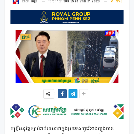
ចេញផ្សាយ
ថ្ងៃទី 15 ខែ មករា ឆ្នាំ 2025
975
ដោយ
វិចិត្រ
មន្ត្រីអនុវត្តច្បាប់រាប់រយនាក់ក្នុងប្រទេសកូរ៉េខាងត្បូងបាន