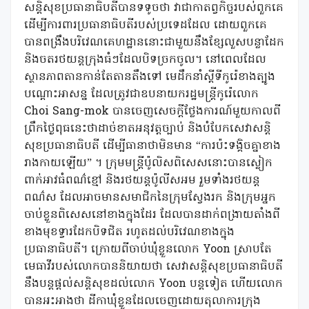
សន្តិសុខប្រធានាធិបតីបានទទូចថា វាជាកាតព្វកិច្ចរបស់ពួកគេ
ដើម្បីការពារប្រធានាធិបតីរបស់ប្រទេដដែល ដោយពួកគេ
បានពង្រឹងបរិវេណគេហដ្ឋាននោះជាមួយនឹងខ្សែលួសបន្លាដែក
និងចតរថយន្តក្រុងធំៗដែលបិទច្រកចូល។ នៅពេលដែល
ស្ថានភាពតានកាន់តែតានតឹងទៅ មេដឹកនាំស្តីទីកូរ៉េខាងត្បូង
បណ្តោះអាសន្ន ដែលត្រូវជាឧបនាយករដ្ឋមន្ត្រីកូរ៉េលោក
Choi Sang-mok បានចេញសេចក្តីថ្លែងការណ៍មួយកាលពី
ព្រឹកថ្ងៃពុធនេះថាដាច់ខាតអនុវត្តច្បាប់ និងបំបែកសេវាសន្តិ
សុខប្រធានាធិបតី ដើម្បីធានាថាមិនមាន “ការប៉ះទង្គិចគ្នាខាង
រាងកាយឡើយ” ។ ក្រុមមន្ត្រីប៉ូលិសពិសេសនោះបានស្លៀក
ពាក់អាវធំពណ៌ខ្មៅ និងរថយន្តប៉ូលីសអម រួមទាំងរថយន្ត
ពណ៌ស ដែលអាចមានសមាជិកនៃក្រុមស្វែងរក និងក្រុមអ្នក
ចាប់ខ្លួនពិសេសនៅខាងក្នុងដែរ ដែលបានដាក់ពង្រាយតាំងពី
ខាងមុខទ្វារដែកបិទជិត រហូតដល់បរិវេណខាងក្នុង
ប្រធានាធិបតី។ ក្រោយពីចាប់ឃុំខ្លួនលោក Yoon ស្រាបតែ
មេធាវីរបស់លោកបាននិយាយថា សេវាសន្តិសុខប្រធានាធិបតី
នឹងបន្តផ្តល់សន្តិសុខដល់លោក Yoon បន្តទៀត ហើយលោក
បានអះអាងថា ដីកាឃុំខ្លួនដែលចេញដោយតុលាការក្រុង