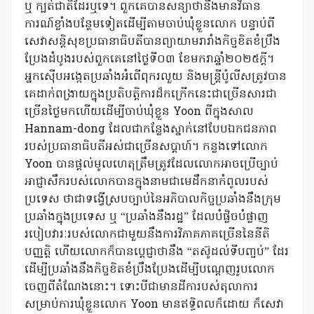
ឬ ក្បត់ជាតិដែរឬទេ។ ពួកគេបានសន្យាថានឹងមានវិធាន
ការណ៍ខ្លាំងបន្ថែមទៀតដើម្បីតាមចាប់ឃុំខ្លួនលោក បន្ទាប់ពី
សេវាសន្តិសុខប្រធានាធិបតីបានព្យាយាមរារាំងកិច្ចខិតខំប្រឹង
ប្រែងដំបូងរបស់ពួកគេនៅថ្ងៃទី០៣ ខែមករាឆ្នាំ២០២៥ក្តី។
អ្នកស៊ើបអង្កេតប្រឆាំងអំពើពុករលួយ និងមន្រ្តីប៉ូលីសត្រូវបាន
គេដាក់ពង្រាយក្នុងប្រតិបត្តិការដ៏កក្រើកនេះជាច្រើនសារជា
ច្រើនថ្ងៃមកហើយដើម្បីចាប់ឃុំខ្លួន Yoon ពីក្នុងសាល
Hannam-dong ដែលជាកន្លែងស្នាក់នៅបែបឯកជនភាព
របស់ប្រធានាធិបតីអស់ជាច្រើនសប្តាហ៍។ កន្លងទៅលោក
Yoon បានផ្តល់មូលហេតុត្រឹមត្រូវដែលលោកអាចប្រើច្បាប់
អាជ្ញាសឹករបស់លោកបានក្នុងនាមជាមេដឹកនាកំពូលរបស់
ប្រទេស ថាជាទង្វើស្របច្បាប់នៃអភិបាលកិច្ចប្រឆាំងនឹងក្រុម
ប្រឆាំងក្នុងប្រទេស ឬ “ប្រឆាំងនឹងរដ្ឋ” ដែលបំផ្លិចបំផ្លាញ
របៀបវារៈរបស់លោកជាមួយនឹងការវិភាគភាគច្រើននៃនីតិ
បញ្ញត្តិ ហើយលោកក៏បានប្តេជ្ញាថានឹង “តស៊ូដល់ទីបញ្ចប់” ដែរ
ដើម្បីប្រឆាំងនឹងកិច្ចខិតខំប្រឹងប្រែងដើម្បីបណ្តេញរូបលោក
ចេញពីតំណែងនោះ។ ទោះបីជាមានដីការបស់តុលាការ
សម្រាប់ការឃុំខ្លួនលោក Yoon មានឥទ្ធិពលក៏ដោយ ក៏សេវា