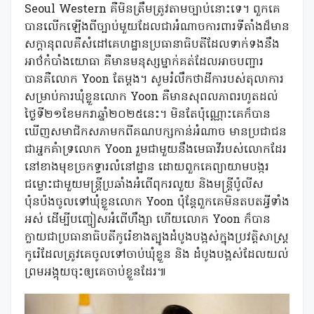
Seoul Western គឺមិនត្រឹមត្រូវតាមច្បាប់នោះទេ។ ពួកគេ
បានលើកឡើងពីច្បាប់មួយដែលជាអំណាចការពារទីតាំងដ៏មាន
សក្តានុពលគឺសំដៅគេហដ្ឋានប្រធានាធិបតីដែលទាក់ទងនឹង
អាថ៌កំបាំងយោធា គឺមានមនុស្សម្នាក់គត់ដែលអាចបញ្ជារ
បានគឺលោក Yoon តែម្តង។ សូមរំលឹកថាដីការបស់តុលាការ
សម្រាប់ការឃុំខ្លួនលោក Yoon គឺមានសុពលភាពរហូតដល់
ថ្ងៃទី២១ខែមករាឆ្នាំ២០២៥នេះ។ មិនតែប៉ុណ្ណោះគេក៏បាន
ឃើញសមាជិកសភាមកពីគណបក្សកាន់អំណាច មានប្រជាជន
ជាអ្នកគំាទ្រលោក Yoon រួមជាមួយនឹងមេធាវីរបស់លោកដែរ
នៅខាងមុខច្រកទ្វារលំនៅដ្ឋាន ដោយពួកគេព្យាយាមបង្ករ
ជម្លោះជាមួយមន្ត្រីប្រឆាំងអំពើពុករលួយ និងមន្រ្តីប៉ូលីស
ប៉ុនប៉ងចូលទៅឃុំខ្លួនលោក Yoon ប៉ុន្តែពួកគេមិនតបតអ្វីទាំង
អស់ ដើម្បីបញ្ចៀសអំពើហឹង្សា ហើយលោក Yoon ក៏បាន
ក្លាយជាប្រធានាធិបតីកូរ៉េខាងត្បូងដំបូងបង្អស់ក្នុងប្រវត្តិសាស្រ្ត
កូរ៉េដែលត្រូវគេចូលទៅចាប់ឃុំខ្លួន និង ដំបូងបង្អស់ដែលយល់
ព្រមអង្គុយចុះឲ្យគេចាប់ខ្លួនដែរ៕