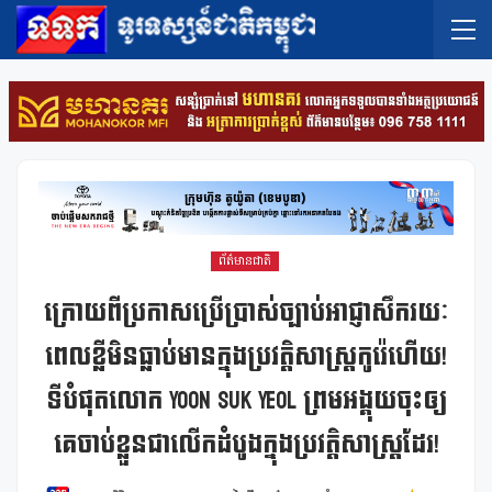
ព័ត៌មានជាតិ
ក្រោយពីប្រកាសប្រើប្រាស់ច្បាប់អាជ្ញាសឹករយៈ
ពេលខ្លីមិនធ្លាប់មានក្នុងប្រវត្តិសាស្រ្តកូរ៉េហើយ!
ទីបំផុតលោក Yoon Suk Yeol ព្រមអង្គុយចុះឲ្យ
គេចាប់ខ្លួនជាលើកដំបូងក្នុងប្រវត្តិសាស្រ្តដែរ!