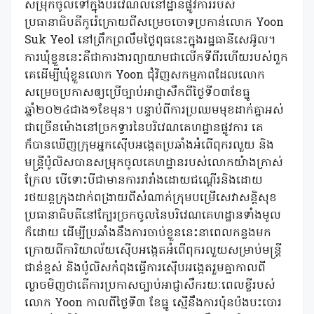
សម្រុកចូលទៅក្នុងបរិវេណលំនៅដ្ឋានផ្លូវការរបស់
ប្រធានាធិបតីកូរ៉េក្រោយពីសម្រេចចោទប្រកាន់លោក Yoon
Suk Yeol នៅព្រឹកព្រលឹមថ្ងៃពុធនេះក្នុងរដ្ឋធានីសេអ៊ូល។
ការឃុំខ្លួននេះគឺជាការងារព្យាយាមជាលើកទីពីរហើយរបស់ពួក
គេដើម្បីឃុំខ្លួនលោក Yoon ជុំវិញសកម្មភាពដែលលោក
សម្រេចប្រកាសឲ្យប្រើច្បាប់អាជ្ញាសឹកពីថ្ងៃទី០៣ខែធ្នូ
ឆ្នាំ២០២៤ជាង១ខែមុន។ បន្ទាប់ពីការប្រឈមមុខដាក់គ្នាអស់
ជាច្រើនម៉ោងនៅច្រកទ្វារនៃបរិវេណគេហដ្ឋានផ្លូវការ គេ
ក៏បានឃើញក្រុមអ្នកស៊ើបអង្កេតប្រឆាំងអំពើពុករលួយ និង
មន្ត្រីប៉ូលិសបានសម្រុកចូលគេហដ្ឋានរបស់លោកយ៉ាងក្រាស់
ក្រែល បើទោះបីជាមានការរារាំងដោយជណ្ដើរនិងដោយ
រថយន្តក្រុងដាក់ពង្រាយពីសំណាក់ក្រុមបម្រើសេវាសន្តិសុខ
ប្រធានាធិបតីនៅក្បែរច្រកចូលនៃបរិវេណគេហដ្ឋានទាំងមូល
ក៏ដោយ ដើម្បីប្រឆាំងនឹងការចាប់ខ្លួននេះនាពេលកន្លងមក
ក្រោយពីការិយាល័យស៊ើបអង្កេតអំពើពុករលួយសម្រាប់មន្ត្រី
ជាន់ខ្ពស់ និងប៉ូលិសកំពុងធ្វើការស៊ើបអង្កេតរួមគ្នាកាលពី
ល្ងាចមិញថាតើការប្រកាសច្បាប់អាជ្ញាសឹករយៈពេលខ្លីរបស់
លោក Yoon កាលពីថ្ងៃទី៣ ខែធ្នូ ស្មើនឹងការប៉ុនប៉ងបះបោរ