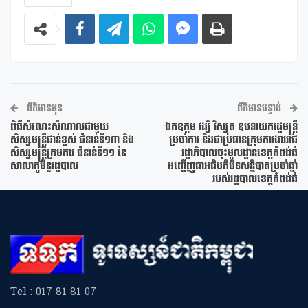
ព័ត៌មានមុន
ព័ត៌មានបន្ទាប់
ពិធីសំណេះសំណាលជាមួយ
ឯកឧត្តម វង្សី វិស្សុត ឧបនាយករដ្ឋមន្ត្រី
សិស្សមន្រ្តីជាន់ខ្ពស់ ជំនាន់ទី១៣ និង
ប្រចាំការ និងជាប្រធានក្រុមការងាររាជ
សិស្សមន្រ្តីក្រមការ ជំនាន់ទី១១ នៃ
រដ្ឋាភិបាលចុះមូលដ្ឋានខេត្តកំពង់ធំ
សាលាភូមិន្ទរដ្ឋបាល
អញ្ជើញជាអធិបតីបិទសន្និបាតប្រចាំឆ្នាំ
របស់រដ្ឋបាលខេត្តកំពង់ធំ
Tel : 017 81 81 07