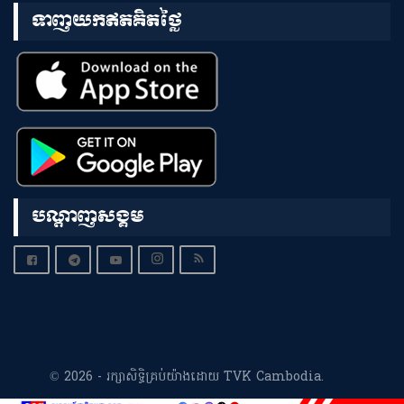
ទាញយកឥតគិតថ្លៃ
បណ្តាញសង្គម
© 2026 - រក្សាសិទ្ធិគ្រប់យ៉ាងដោយ TVK Cambodia.