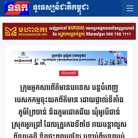
ព័ត៌មានជាតិ
ក្រុមអ្នកសារព័ត៌មានបរទេស បន្តបំពេញ
បេសកកម្មចុះយកព័ត៌មាន ដោយផ្ទាល់ទីតាំង
ភូមិព្រៃចាន់ និងភូមជោគជ័យ ឃុំអូរបីជាន់
ស្រុកអូរជ្រៅ ដែលត្រូវកងទ័ពថៃ រាយបន្លាលួស
ព័ទ្ធយកដី និងផ្ទះពលរដ្ឋខ្មែរ បន្ទាប់ពីបទឈប់