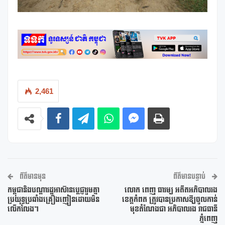
2,461
ព័ត៌មានមុន
ព័ត៌មានបន្ទាប់
កម្ពុជានិងបណ្ដារដ្ឋអាស៊ានប្ដេជ្ញារួមគ្នា
លោក ពេញ ធារម្យ អតីតអភិបាលរង
ប្រយុទ្ធប្រឆាំងគ្រឿងញៀនដោយមិន
ខេត្តកំពត ត្រូវបានប្រកាសឱ្យចូលកាន់
លើកលែង។
មុខតំណែងជា អភិបាលរង រាជធានី
ភ្នំពេញ