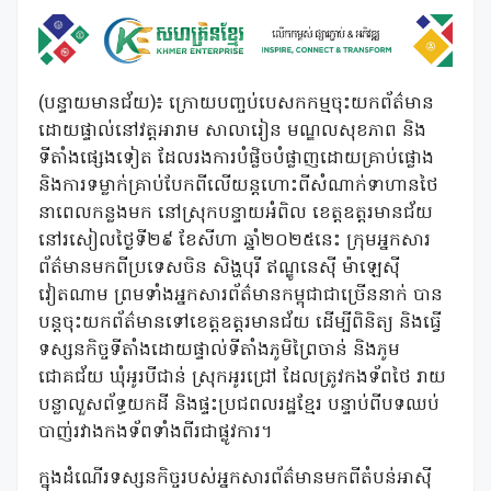
(បន្ទាយមានជ័យ)៖ ក្រោយបញ្ចប់បេសកកម្មចុះយកព័ត៌មាន
ដោយផ្ទាល់នៅវត្តអារាម សាលារៀន មណ្ឌលសុខភាព និង
ទីតាំងផ្សេងទៀត ដែលរងការបំផ្លិចបំផ្លាញដោយគ្រាប់ផ្លោង
និងការទម្លាក់គ្រាប់បែកពីលើយន្តហោះពីសំណាក់ទាហានថៃ
នាពេលកន្លងមក នៅស្រុកបន្ទាយអំពិល ខេត្តឧត្តរមានជ័យ
នៅរសៀលថ្ងៃទី២៩ ខែសីហា ឆ្នាំ២០២៥នេះ ក្រុមអ្នកសារ
ព័ត៌មានមកពីប្រទេសចិន សិង្ហបុរី ឥណ្ឌូនេស៉ី ម៉ាឡេស៉ី
វៀតណាម ព្រមទាំងអ្នកសារព័ត៌មានកម្ពុជាជាច្រើននាក់ បាន
បន្តចុះយកព័ត៌មានទៅខេត្តឧត្តរមានជ័យ ដើម្បីពិនិត្យ និងធ្វើ
ទស្សនកិច្ចទីតាំងដោយផ្ទាល់ទីតាំងភូមិព្រៃចាន់ និងភូម
ជោគជ័យ ឃុំអូរបីជាន់ ស្រុកអូរជ្រៅ ដែលត្រូវកងទ័ពថៃ រាយ
បន្លាលួសព័ទ្ធយកដី និងផ្ទះប្រជពលរដ្ឋខ្មែរ បន្ទាប់ពីបទឈប់
បាញ់រវាងកងទ័ពទាំងពីរជាផ្លូវការ។
ក្នុងដំណើរទស្សនកិច្ចរបស់អ្នកសារព័ត៌មានមកពីតំបន់អាស៉ី