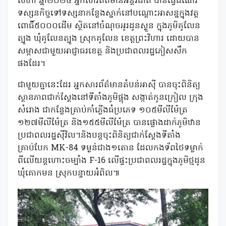
សីហា ឆ្នាំ២០២៥ អ្នកសារព័ត៌មានអន្តរជាតិ បានធ្វើដំណើរ
ទស្សនកិច្ចទៅទស្សនាកន្លែងស្នាក់នៅបណ្តោះអាសន្នក្នុងវត្ត
ពោធិ៍៥០០០ដើម ស្ថិតនៅចំណុចអូរដូនស្ងួន ក្នុងភូមិគូលែន
ត្បូង ឃុំគូលែនត្បូង ស្រុកគូលែន ខេត្តព្រះវិហារ ដោយបាន
សម្ភាសជាមួយអាជ្ញាធរខេត្ត និងប្រជាពលរដ្ឋភៀសសឹក
ផងដែរ។
ជាមួយគ្នានេះដែរ អ្នកសារព័ត៌មានតំបន់អាស៉ី បានចុះពិនិត្យ
ស្ថានភាពជាក់ស្តែងនៅទីតាំងភូមិផ្អុង សង្កាត់កូនក្រៀល ក្រុង
សំរោង ជាកន្លែងគ្រាប់កាំភ្លើងធំប្រភេទ ១០៥មីលីម៉ែត្រ
១២៧មីលីម៉ែត្រ និង១៥៥មីលីម៉ែត្រ បានផ្លោងដាក់ភូមិឋាន
ប្រជាពលរដ្ឋស៉ីវិល។និងបន្តចុះពិនិត្យជាក់ស្តែងទីតាំង
គ្រាប់បែក MK-84 ទម្ងន់ជាង១តោន ដែលកងទ័ពថៃទម្លាក់
ពីលើយន្តហោះចម្បាំង F-16 លើផ្ទះប្រជាពលរដ្ឋក្នុងភូមិថ្មដូន
ឃុំគោកមន ស្រុកបន្ទាយអំពិល៕