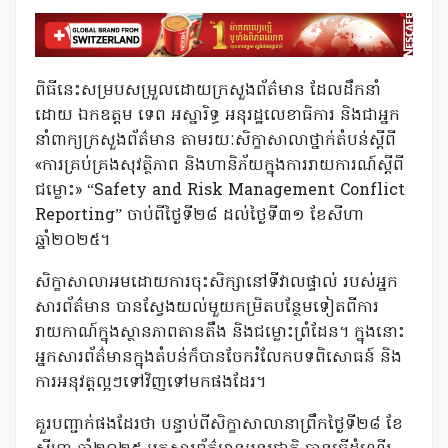
ពិធីនេះសម្របសម្រួលដោយក្រសួងព័ត៌មាន ដែលដឹកនាំ
ដោយ ឯកឧត្តម ទេព អស្នារិទ្ធ អនុរដ្ឋលេខាធិការ និងជាអ្នក
នាំពាក្យក្រសួងព័ត៌មាន តាមរយៈសិក្ខាសាលាថ្នាក់តំបន់ស្តីពី
«ការគ្រប់គ្រងសុវត្ថិភាព និងហានិភ័យក្នុងការរាយការណ៍ស្តីពី
ជម្លោះ» “Safety and Risk Management Conflict
Reporting” ចាប់ពីថ្ងៃទី២៨ ដល់ថ្ងៃទី៣១ ខែសីហា
ឆ្នាំ២០២៥។
សិក្ខាសាលាអមដោយការចុះសិក្សានៅទីវាលផ្ទាល់ របស់អ្នក
សារព័ត៌មាន បានស្វែងយល់មួយកម្រិតបន្ថែមទៀតពីការ
រាយកាណ៍ក្នុងស្ថានភាពតានតឹង និងជម្លោះព្រំដែន។ ក្នុងនោះ
អ្នកសារព័ត៌មានក្នុងតំបន់ក៏បានចែករំលែកបទពិសោធន៍ និង
ការអនុវត្តល្អៗទៅវិញទៅមកផងដែរ។
គួរបញ្ជាក់ផងដែរថា បន្ទាប់ពីសិក្ខាសាលានាព្រឹកថ្ងៃទី២៨ ខែ