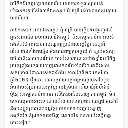
លើទឹកដីខេត្តបន្ទាយមានជ័យ មានការទទួលស្វាគមន៍
យ៉ាងកក់ក្តៅពីសំណាក់ឯកឧត្តម អ៊ុំ រាត្រី អភិបាលខេត្តបន្ទាយ
មានជ័យ។
នាឱកាសនោះដែរ ឯកឧត្តម អ៊ុំ រាត្រី បានធ្វើបទបង្ហាញដល់
អ្នកសារព័ត៌មានបរទេស និងកម្ពុជា ពីសកម្មភាពបំពានរបស់
កងទ័ពថៃ ដោយបានបណ្តេញប្រជាពលរដ្ឋខ្មែរ ចេញពី
លំនៅឋានទាំងគឃ្លើន មិនគោរពច្បាប់អន្តរជាតិ ច្បាប់មនុស្ស
ធម៌ ជាពិសេសកងទ័ពថៃ បានរំលោភបំពានយ៉ាងខ្លាំងលើកិច្ច
ព្រមព្រៀងបទឈប់បាញ់រវាងកងទ័ពទាំងពីរ។ ជាពិសេស
សកម្មភាពបំពានរបស់កងទ័ពថៃ កាលថ្ងៃទី២៥ ខែសីហា
ឆ្នាំ២០២៥ ថ្មីៗនេះ បានបន្តរាយបន្លាលួសព័ន្ធយកដីចម្ការ
អំពៅរបស់ប្រជាពលរដ្ឋខ្មែរ នៅភូមិជោគជ័យ ឃុំអីរបីជាន់
ប៉ុន្តែ សកម្មភាពបំពានមកលើដែនអធិបតេយ្យភាពកម្ពុជា មិន
បានសម្រេចនោះទេ ពោលគឺដោយសារប្រជាពលរដ្ឋជាម្ចាស់ដី
និងបងប្អូនប្រជាពលរដ្ឋខ្មែរ បានសហការគ្នាបណ្តេញ
កងទ័ពថៃ ឱ្យដកថយទៅវិញ ដោយមិនមានការប៉ះទង្គិចគ្នា
នោះឡើយ។