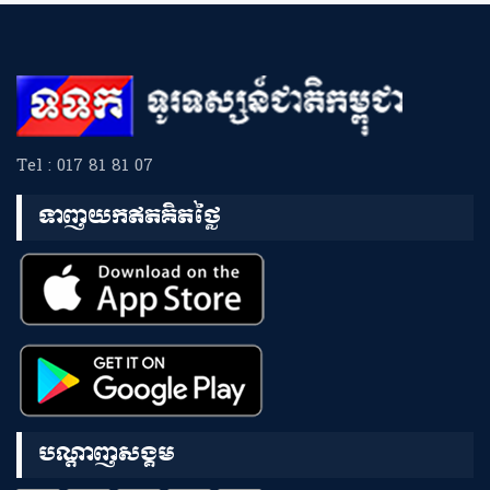
Tel : 017 81 81 07
ទាញយកឥតគិតថ្លៃ
បណ្តាញសង្គម