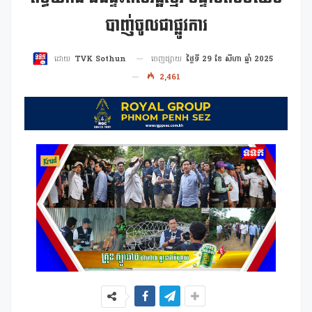
បាញ់ចូលជាផ្លូវការ
ចេញផ្សាយ
ថ្ងៃទី 29 ខែ សីហា ឆ្នាំ 2025
ដោយ
TVK Sothun
2,461