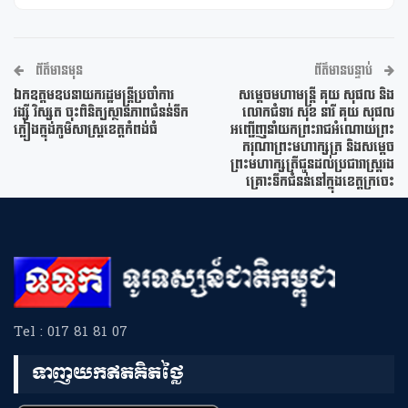
ព័ត៌មានមុន
ព័ត៌មានបន្ទាប់
ឯកឧត្តមឧបនាយករដ្ឋមន្រ្តីប្រចាំការ
សម្តេចមហាមន្ត្រី គុយ សុផល និង
វង្សី វិស្សុត ចុះពិនិត្យស្ថានភាពជំនន់ទឹក
លោកជំទាវ សុខ នារី គុយ សុផល
ភ្លៀងក្នុងភូមិសាស្រ្តខេត្តកំពង់ធំ
អញ្ជើញនាំយកព្រះរាជអំណោយព្រះ
ករុណាព្រះមហាក្សត្រ និងសម្តេច
ព្រះមហាក្សត្រីជូនដល់ប្រជារាស្រ្តរង
គ្រោះទឹកជំនន់នៅក្នុងខេត្តក្រចេះ
Tel : 017 81 81 07
ទាញយកឥតគិតថ្លៃ