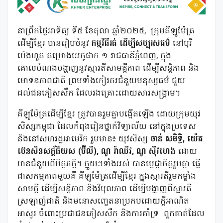
នាព្រឹកថ្ងៃអាទិត្យ ទី៥ ខែតុលា ឆ្នាំ២០២៥, ក្រុមគីឡូម៉ែត្រ
ដើម្បីខ្មែរ បានរៀបចំនូវ
កម្មវិធីរត់ ដើម្បីសប្បុរសធម៌
នៅបុរី
ប៉េងហួត គម្រោងអេកូផាក ១ រាជធានីភ្នំពេញ, ក្នុង
គោលបំណងបង្ហាញនូវស្មារតីសាមគ្គីភាព ដើម្បីសន្តិភាព និង
មោទនភាពជាតិ ព្រមទាំងកៀរគរជំនួយមនុស្សធម៌ ជួយ
ដល់ជនភៀសសឹក ដែលរងគ្រោះដោយសារសង្រ្គាម។
គីឡូម៉ែត្រដើម្បីខ្មែរ ត្រូវបានរួមគ្នាបង្កើតឡើង ដោយក្រុមយុវ
សិស្សកម្ពុជា ដែលកំពុងរៀនថ្នាក់វិទ្យាល័យ នៅក្នុងប្រទេស
និងនៅសហរដ្ឋអាមេរិក រួមមាន៖ យុវសិស្ស
ចាន់ សមិទ្ធិ, យ៉េត
ប៊េនសិនសក្ត័ធិយស
(ប៊ីលី), ណូ រ៉ាឈីវ, ណូ ស៊ីវហេង
ដោយ
មានជំនួយពីមិត្តភក្តិ។ ក្មួយៗទាំងអស់ បានប្តេជ្ញាចិត្តរួមគ្នា ធ្វើ
ជាសកម្មភាពមួយគឺ គីឡូម៉ែត្រ​ដើម្បីខ្មែរ ក្នុងស្មារតីរួមកម្លាំង
សាមគ្គី ដើម្បីសន្តិភាព និងវិបុលភាព ដើម្បីបង្ហាញពីស្មារតី
ស្រឡាញ់​ជាតិ និងមនោសញ្ចេតនាប្រកបដោយក្តីអាណិត
អាសូរ ចំពោះប្រជាជនភៀសសឹក និងការគាំទ្រ ពួកគាត់ដែល