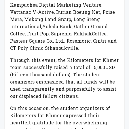
Kampuchea Digital Marketing Venture
,
Vattanac
V-Active, Durian Boeung Ket, Poise
Mera, Mekong Land Group,
Long Sreng
International,
Acleda
Bank, Gather Ground
Coffee, Fruit Pop, Supremo,
Rukhak
Coffee,
Pasteur Square Co., Ltd.,
R
osemoric
,
Cintri
and
CT Poly Clinic Sihanoukville
.
Through this event, the
Kilometers for Khmer
team successfully raised a total of
15,000USD
(Fifteen thousand dollars)
. The student
organizers emphasized that all funds will be
used transparently and purposefully to assist
our displaced fellow citizens.
On this occasion, the student organizers of
Kilometers for Khmer
expressed their
heartfelt gratitude for the overwhelming