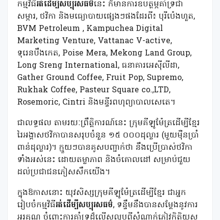
កម្មវិធី
រត់ដើម្បីសប្បុរសធម៌
នេះ ក៏មានការឧបត្ថម្ភគាំទ្រជា
សម្ភារ, ថវិកា និងមធ្យោបាយផ្សេងៗផងដែរពី៖ បុរីប៉េងហួត,
BVM Petroleum , Kampuchea Digital
Marketing Venture, Vattanac V-active,
ទុរេនបឹងកេត, Poise Mera, Mekong Land Group,
Long Sreng International, ធនាគារអេស៊ីលីដា,
Gather Ground Coffee, Fruit Pop, Supremo,
Rukhak Coffee, Pasteur Square co.,LTD,
Rosemoric, Cintri និងមន្ទីរពហុព្យាបាលសេតេ។
ជាលទ្ធផល តាមរយៈព្រឹត្តិការណ៍នេះ ក្រុមគីឡូម៉ែត្រដើម្បីខ្មែរ
រៃអង្គាសថវិកាបានសរុបចំនួន ១៥ ០០០ដុល្លារ (មួយម៉ឺនប្រាំ
ពាន់ដុល្លារ)។ ក្មួយៗបានគូសបញ្ជាក់ថា នឹងប្រើប្រាស់ថវិកា
ទាំងអស់នេះ ដោយតម្លាភាព និងចំគោលដៅ សម្រាប់ជួយ
ដល់ប្រជាជនភៀសសឹកយើង។
ក្នុងឱកាសនោះ យុវសិស្សក្រុមគីឡូម៉ែត្រដើម្បីខ្មែរ ជាអ្នក
រៀបចំកម្មវិធី
រត់ដើម្បីសប្បុរសធម៌
, ទន្ទឹមនឹងបានសម្តែងនូវការ
អរគុណ ចំពោះការគាំទ្រដ៏លើសលុបពីសំណាក់ភ្ញៀវកិត្តិយស