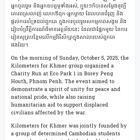
អ្នកចូលរួម និងអ្នកឧបត្ថម្ភទាំងអស់, ក្មួយៗក៏បានសម្តែងនូវក្តី
គោរពស្រលាញ់ លោកឪពុក-អ្នកម្តាយ ដែលបានជំរុញ និង
ផ្តល់ការគាំទ្រដល់ពួកគេ ក្នុងការចូលរួមសកម្មភាពសង្គម និង
រៀបចំព្រឹត្តិការណ៍ដ៏មានអត្ថន័យនេះ ដែលជាផ្នែកមួយ នៃការ
រៀនសូត្របន្ថែមលើកម្មវិធីសិក្សាក្នុងសាលារបស់ពួកគេ
ផងដែរ។
On the morning of Sunday, October
5
,
2025
, the
Kilometers for Khmer
group organized a
Charity Run at Eco Park
1
in Borey Peng
Houth, Phnom Penh. The event aimed to
demonstrate a spirit of unity for peace and
national pride, while also raising
humanitarian aid to support displaced
civilians affected by the
war
.
Kilometers for Khmer
was jointly founded by
a group of determined Cambodian students