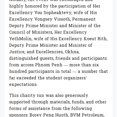
Notably, the event was
encouraged
and
highly
honored by the participation of Her
Excellency Vou
Sopheaktevy
, wife of His
Excellency
Vongsey
Vissoth, Permanent
Deputy Prime Minister and Minister of the
Council of Ministers,
Her Excellency
Yet
h
Molin, wife of His Excellency
K
oeu
t
Rith,
Deputy Prime Minister and Minister
of
Justice,
and Excellencies,
Okhna
,
distinguished guests, friends and participants
from across Phnom Penh — more than six
hundred participants in total — a number that
far exceeded the student organizers’
expectations.
This charity run was also generously
supported through materials, funds, and other
forms of assistance from the following
sponsors: Borey Peng Huoth, BVM Petroleum,