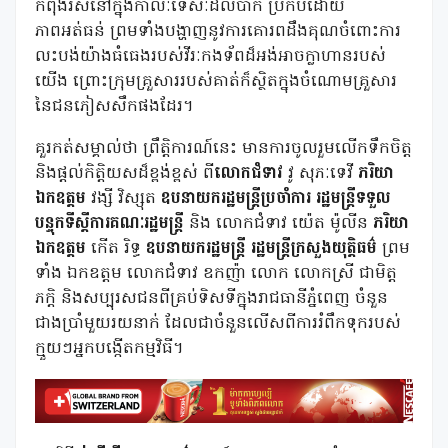
កំពុងរស់នៅក្នុងកាលៈទេសៈដ៏លំបាក ប្រកបដោយ
ភាពអត់ធន់ ព្រមទាំងបង្ហាញនូវការគោរព​ដឹងគុណចំពោះការ
លះបង់យ៉ាងធំធេងរបស់វីរៈកងទ័ពដ៏អង់អាចក្លាហានរបស់
យើង ព្រោះ​ក្រុម​គ្រួសាររបស់គាត់ក៏ស្ថិតក្នុងចំណោម​​គ្រួសារ
នៃជនភៀសសឹកផងដែរ។
គួរកត់សម្គាល់ថា ព្រឹត្តិការណ៍នេះ មានការចូលរួមលើកទឹកចិត្ត
និងផ្តល់កិត្តិយសដ៏ខ្ពង់ខ្ពស់ ពី
លោកជំទាវ
វូ សុភៈទេវី
ភរិយា
ឯកឧត្តម
វង្សី វិស្សុត
ឧបនាយករដ្ឋមន្ត្រីប្រចាំការ រដ្ឋមន្ត្រីទទួល
បន្ទុកទីស្តីការគណៈរដ្ឋមន្ត្រី
និង លោកជំទាវ យ៉េត ម៉ូលីន
ភរិយា
ឯកឧត្តម
កើត រិទ្ធ
ឧបនាយករដ្ឋមន្រ្តី រដ្ឋមន្រ្តីក្រសួងយុត្តិធម៌
ព្រម
ទាំង ឯកឧត្តម លោកជំទាវ ឧកញ៉ា លោក លោកស្រី ជាមិត្ត
ភក្តិ និងសប្បុរសជនពីគ្រប់ទិសទីក្នុងរាជធានីភ្នំពេញ ចំនួន
ជាងប្រាំមួយរយនាក់ ដែលជាចំនួនលើសពីការរំពឹកទុករបស់
ក្មួយៗអ្នកបង្កើតកម្មវិធី។