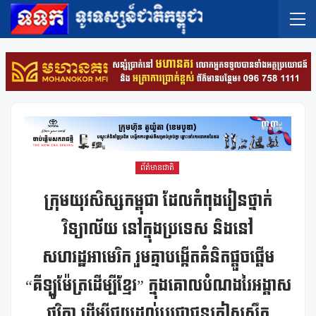
ព័ត៌មានជាតិ
ក្រុមយុវសិស្សកម្ពុជា ដែលកំពុងរៀនថ្នាក់
វិទ្យាល័យ នៅក្នុងប្រទេស និងនៅ
សហរដ្ឋអាមេរិក រួមគ្នាបង្កើតគំនិតផ្ដួចផ្ដើម
“គីឡូម៉ែត្រដើម្បីខ្មែរ” ក្នុងគោលបំណងរៃអង្គាស
ថវិកា ដើម្បីជួយដល់ប្រជាជនភៀសសឹក