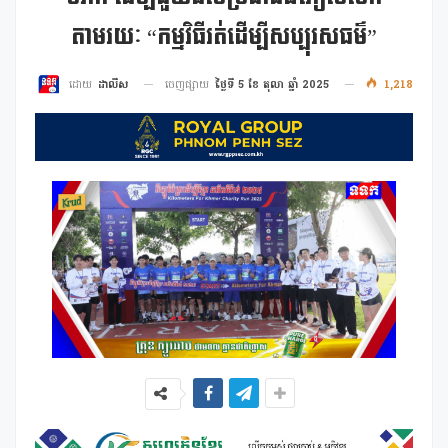
តាមរយៈ “កម្មវិធីរត់ដើម្បីសប្បុរសធម៌”
ចេញផ្សាយ
ថ្ងៃទី 5 ខែ តុលា ឆ្នាំ 2025
1,218
ដោយ
ដាលីស