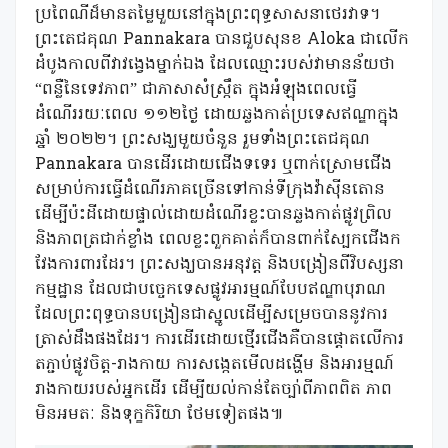
ប្រពៃណីដ៏មានតម្លៃមួយនៅក្នុងព្រះពុទ្ធសាសនាថេរវាទ។
ព្រះតេជគុណ Pannakara បានជួបសុនខ Aloka ជាលើក
ដំបូងកាលពីវាវង្វេងម្នាក់ឯង ដែលឈ្មោះរបស់វាមានន័យថា
“ពន្លឺនៃទេវភាព” ជាភាសាសំស្ក្រឹត ក្នុងអំឡុងពេលធ្វើ
ដំណើររយៈពេល ១១២ថ្ងៃ ដោយឆ្លងកាត់ប្រទេសឥណ្ឌាក្នុង
ឆ្នាំ ២០២២។ ព្រះសង្ឃមួយចំនួន រួមទាំងព្រះតេជគុណ
Pannakara បានដើរដោយជើងទទេរ ឬពាក់ស្រោមជើង
សម្រាប់ការធ្វើដំណើរភាគច្រើនទៅកាន់ទីក្រុងវ៉ាស៊ីនតោន
ដើម្បីប៉ះដីដោយផ្ទាល់ដោយដំណើរខ្លះបានឆ្លងកាត់ផ្លូវព្រិល
និងភាពត្រជាក់ខ្លាំង ពេលខ្លះពួកគាត់ក៏បានពាក់ស្បែកជើងក
វែងការពារដែរ។ ព្រះសង្ឃបានអនុវត្ត និងបង្រៀនពីវិបស្សនា
កម្មដ្ឋាន ដែលជាបច្ចេកទេសផ្លូវអារម្មណ៍បែបឥណ្ឌាបុរាណ
ដែលព្រះពុទ្ធបានបង្រៀនជាស្នូលដើម្បីសម្រេចបាននូវការ
ត្រាស់ដឹងផងដែរ។ ការដើរដោយថ្មើរជើងគឺបានផ្តោតលើការ
តភ្ជាប់ផ្លូវចិត្ត-រាងកាយ ការសង្កេតមើលដង្ហើម និងអារម្មណ៍
រាងកាយរបស់អ្នកដើរ ដើម្បីយល់កាន់តែច្បា់ពីភាពពិត ភាព
មិនអមតៈ និងទុក្ខកិរិយា ថែមទៀតផង៕