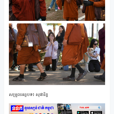
សម្រួលអត្ថបទ៖ សុផារិន្ទ