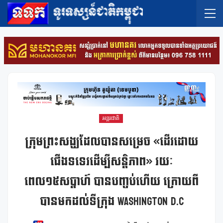
អន្តរជាតិ
ក្រុមព្រះសង្ឃដែលបានសម្រេច «ដើរដោយ
ជើងទទេរដើម្បីសន្តិភាព» រយៈ
ពេល១៥សប្តាហ៍ បានបញ្ចប់ហើយ ក្រោយពី
បានមកដល់ទីក្រុង Washington D.C