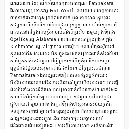
ពិភពលោក ដែលដឹកនាំដោយព្រះតេជគុណ Pannakara
ដែលជាអនុប្រធានវត្ត Fort Worth ផងដែរ។ សកម្មភាពនេះ
បានទាក់ទាញមនុស្សរាប់លាននាក់ ចូលតាមដានក្រុមព្រះ
សង្ឃតាមអ៊ីនធឺណិត ហើយហ្វូងមនុស្សខ្លះបាន រង់ចាំស្វាគមន៍
ពួកគេនៅកន្លែងជាច្រើន ចាប់តាំងពីព្រះវិហារមួយក្នុងទីក្រុង
Opelika រដ្ឋ Alabama រហូតដល់សាលាក្រុងក្នុងទីក្រុង
Richmond រដ្ឋ Virginia មកម៉្លេះ។ ខណៈកំពុងស្ថិតនៅ
ក្នុងរដ្ឋធានីសហរដ្ឋអាមេរិក ពួកគេមានគម្រោងដាក់សំណើទៅ
កាន់អ្នកតាក់តែងច្បាប់ដើម្បីប្រកាសពីថ្ងៃកំណើតរបស់ព្រះ
ពុទ្ធថាជាថ្ងៃឈប់សម្រាកជាតិផងដែរ។ ប៉ុន្តែព្រះតេជគុណ
Pannakara និងសង្ឃដទៃទៀតបានសង្កត់ធ្ងន់ថានោះ
មិនមែនជាគោលដៅនៃការដើររបស់ពួកយើងនោះទេ។ ការធ្វើ
ដំណើរទាំងនេះគឺពិតជាមានគ្រោះថ្នាក់ខ្លាំងណាស់។ ជាក់ស្តែង
កាលពីខែវិច្ឆិកាអំឡុងពេលដែលព្រះសង្ឃបានដើរនៅម្ខាង
ផ្លូវហាយវេ មួយ នៅខាងក្រៅទីក្រុងហ៊ូស្តុនមានរថយន្តដឹក
ទំនិញបានបុកជាមួយរថយន្តផ្សេងទៀត ក៏បានបណ្តាលឲ្យព្រះ
សង្ឃ២អង្គបានរងរបួស និងមានមួយព្រះអង្គបានកាត់
ជើងចោលថែមទៀតផង។ ការដើរលេងដោយសន្តិភាពគឺជា