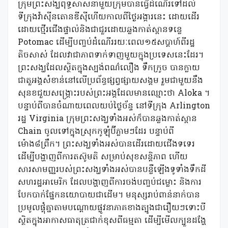
ក្រុមព្រះសង្ឃពុទ្ធសាសនាមួយក្រុមបានធ្វើដំណើរទៅដល់
ទីក្រុងវ៉ាស៊ីនតោនឌីស៊ីហើយកាលពីថ្ងៃអង្គារនេះ ដោយដើរ
ដោយថ្មើរជើងផ្ទាល់និងជាជួរដោយឆ្លងកាត់ស្ពានទន្លេ
Potomac ដើម្បីបញ្ចប់ដំណើររយៈពេល១៥សប្តាហ៍ពីរដ្ឋ
តិចសាស់ ដែលវាជាភាពទាក់ទាញមួយក្នុងប្រទេសនេះដែរ។
ព្រះសង្ឃដែលស្ថិតក្នុងស្បង់ពណ៌លឿង ទឹកក្រូច បានក្លាយ
ជាតួអង្គសំខាន់នៅលើប្រព័ន្ធផ្សព្វផ្សាយសង្គម រួមជាមួយនឹង
សុនខជួយសង្គ្រោះរបស់ព្រះអង្គដែលមានឈ្មោះថា Aloka ។
បន្ទាប់ពីបានចំណាយពេលយប់ថ្ងៃច័ន្ទ នៅទីក្រុង Arlington
រដ្ឋ Virginia ក្រុមព្រះសង្ឃទាំងអស់ក៏បានឆ្លងកាត់ស្ពាន
Chain ចូលទៅក្នុងស្រុកកូឡុំប៊ីភ្លាមៗដែរ បន្ទាប់ពី
ម៉ោង៨ព្រឹក។ ព្រះសង្ឃទាំងអស់បានដើរដោយជើងទទេរ
ដើម្បីបង្ហាញពីការតស៊ូមតិ សម្រាប់សុខសន្តិភាព ហើយ
សារសាមញ្ញរបស់ព្រះសង្ឃទាំងអស់បានបន្លឺឡើងទូទាំងទឹកដី
សហរដ្ឋអាមេរិក ដែលបង្ហាញពីការចង់បញ្ចប់ជម្លោះ និងការ
បែកបាក់ផ្នែកនយោបាយជាដើម។ មនុស្សរាប់ពាន់នាក់បាន
ប្រមូលផ្តុំគ្នាតាមបណ្តោយផ្លូវនាភាគខាងត្បូងជារឿយៗទោះបី
ស្ថិតក្នុងអាកាសធាតុត្រជាក់ខុសពីធម្មតា ដើម្បីមើលក្បួនដង្ហែ