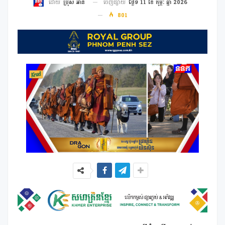
ចេញផ្សាយ
ថ្ងៃទី 11 ខែ កុម្ភៈ ឆ្នាំ 2026
ដោយ
ប្រុស អាន
801