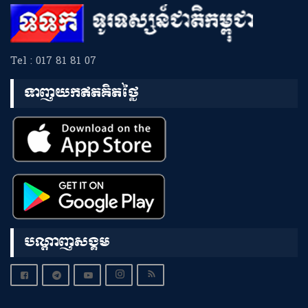
Tel : 017 81 81 07
ទាញយកឥតគិតថ្លៃ
បណ្តាញសង្គម