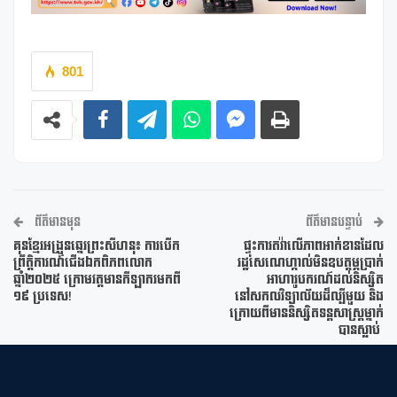
801
ព័ត៌មានមុន
ព័ត៌មានបន្ទាប់
គុនខ្មែរអង្រួនឆ្នេរព្រះសីហនុ៖ ការបើក
ផ្ទុះការតវ៉ាលើភាពអាក់ខានដែល
ព្រឹត្តិការណ៍ជើងឯកពិភពលោក
រដ្ឋសេណេហ្កាល់មិនឧបត្តម្ភប្រាក់
ឆ្នាំ២០២៥ ក្រោមវត្តមានកីឡាករមកពី
អាហារូបករណ៍ដល់និស្សិត
១៩ ប្រទេស!
នៅសកលវិទ្យាល័យដ៏ល្បីមួយ និង
ក្រោយពីមាននិស្សិតទន្តសាស្រ្តម្នាក់
បានស្លាប់