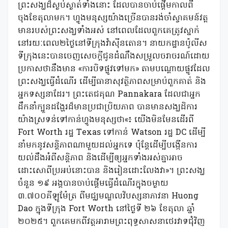
ព្រះសង្ឃដ៏ស្ងប់ស្ងាត់ទាំងនោះ ដែលបានចាប់ផ្តើមកាលពី
ចុងខែតុលាមក។ ហ្វូងមនុស្សយ៉ាងច្រើនបានរង់ចាំស្វាគមន៍វត្ត
មានរបស់ព្រះសង្ឃទាំងអស់ នៅពេលដែលពួកគេត្រូវស្នាក់
នៅរយៈពេល២ថ្ងៃនៅទីក្រុងវ៉ាស៊ីនតោន។ នាយកដ្ឋានប៉ូលីស
ទីក្រុងនេះបានចេញសេចក្តីជូនដំណឹងសម្រួលចរាចរណ៍ដោយ
ប្រកាសថានឹងមាន «ការបិទផ្លូវទៅមក» តាមបណ្តោយផ្លូវដែល
ព្រះសង្ឃធ្វើដំណើរ ដើម្បីធានាសុវត្ថិភាពសម្រាប់ពួកគាត់ និង
អ្នកទស្សនាដែរ។ ព្រះតេជគុណ Pannakara ដែលជាអ្នក
ដឹកនាំក្បួនដង្ហែរដ៏មានប្រជាប្រិយភាព បានមានសង្ឃដិការ
យ៉ាងស្រទន់ទៅកាន់ហ្វូងមនុស្សថា«៖ យើងមិនមែនដើរពី
Fort Worth រដ្ឋ Texas ទៅកាន់ Watson រដ្ឋ DC ដើម្បី
នាំមកនូវសន្តិភាពណាមួយដល់អ្នកទេ ប៉ុន្តែដើម្បីបង្កើនការ
យល់ដឹងអំពីសន្តិភាព និងដើម្បីឲ្យអ្នកទាំងអស់គ្នាអាច
ដោះសោពីប្រអប់នោះបាន និងរៀនដោះលែងវា»។ ព្រះសង្ឃ
ចំនួន ១៩ អង្គបានចាប់ផ្តើមធ្វើដំណើរក្នុងចម្ងាយ
៣.៧០០គីឡូម៉ែត្រ ពីមជ្ឈមណ្ឌលវិបស្សនាភាវនា Huong
Dao ក្នុងទីក្រុង Fort Worth នៅថ្ងៃទី ២៦ ខែតុលា ឆ្នាំ
២០២៥។ ពួកគេមកពីវត្តអារាមព្រះពុទ្ធសាសនាថេរវាទជុំវិញ