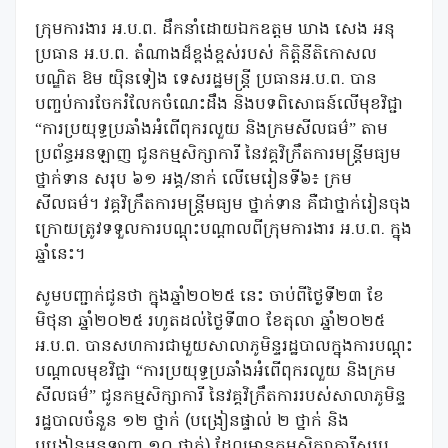
ក្រុមការងារ អ.ប.ព. ដឹកនាំដោយឯកឧត្តម ឃាង សេង អនុ
ប្រធាន អ.ប.ព. តំណាងដ៏ខ្ពង់ខ្ពស់របស់ កិត្តិនីតិកោសល
បណ្ឌិត ឱម យ៉ិនទៀង ទេសរដ្ឋមន្ត្រី ប្រធានអ.ប.ព. បាន
បញ្ចប់ការចែករំលែកចំណេះដឹង និងបទពិសោធន៍លើមុខវិជ្ជា
“ការប្រយុទ្ធប្រឆាំងអំពើពុករលួយ និងក្រមសីលធម៌” តាម
ប្រព័ន្ធអនឡាញ ជូនកម្មសិក្សាការី នៃវគ្គវិក្រឹតការមន្ត្រីមធ្យម
ថ្នាក់ទាន សរុប ៦១ អង្គ/នាក់ លើមេរៀនទី៦៖ ក្រម
សីលធម៌។ វគ្គវិក្រឹតការមន្ត្រីមធ្យម ថ្នាក់ទាន គឺជាថ្នាក់រៀនចុង
ក្រោយត្រូវទទួលការបណ្តុះបណ្តាលពីក្រុមការងារ អ.ប.ព. ក្នុង
ឆ្នាំនេះ។
សូមបញ្ជាក់ជូនថា ក្នុងឆ្នាំ២០២៥ នេះ ចាប់ពីថ្ងៃទី២៣ ខែ
មិថុនា ឆ្នាំ២០២៥ រហូតដល់ថ្ងៃទី៣០ ខែតុលា ឆ្នាំ២០២៥
អ.ប.ព. បានសហការជាមួយសាលាភូមិន្ទរដ្ឋបាលក្នុងការបណ្តុះ
បណ្តាលមុខវិជ្ជា “ការប្រយុទ្ធប្រឆាំងអំពើពុករលួយ និងក្រម
សីលធម៌” ជូនកម្មសិក្សាការី នៃវគ្គវិក្រឹតការរបស់សាលាភូមិន្ទ
រដ្ឋបាលចំនួន ១២ ថ្នាក់ (បង្រៀនផ្ទាល់ ២ ថ្នាក់ និង
បង្រៀនអនឡាញ ១០ ថ្នាក់) ដែលមានកម្មសិក្សាការីសរុប