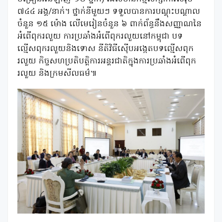
៧៤៤ អង្គ/នាក់។ ថ្នាក់នីមួយៗ ទទួលបានការបណ្តុះបណ្តាល
ចំនួន ១៥ ម៉ោង លើមេរៀនចំនួន ៦ ពាក់ព័ន្ធនឹងសញ្ញាណនៃ
អំពើពុករលួយ ការប្រឆាំងអំពើពុករលួយនៅកម្ពុជា បទ
ល្មើសពុករលួយនិងទោស នីតិវិធីស៊ើបអង្កេតបទល្មើសពុក
រលួយ កិច្ចសហប្រតិបត្តិការអន្តរជាតិក្នុងការប្រឆាំងអំពើពុក
រលួយ និងក្រមសីលធម៌៕