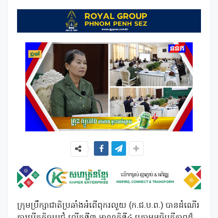
ក្រុមប្រឹក្សាជាតិប្រឆាំងអំពើពុករលួយ (ក.ជ.ប.ព.) បានដំណើរ
ការបើកកិច្ចប្រជុំ លើកទី៣ អាណត្តិទី៤ ក្រោមអធិបតីភាពដ៏