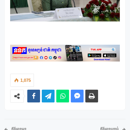
1,075
ព័ត៌មានមុន
ព័ត៌មានបន្ទាប់