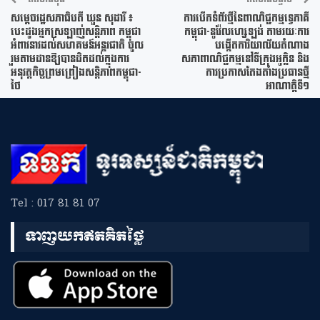
សម្តេចរដ្ឋសភាធិបតី ឃួន សុដារី ៖
ការបើកទំព័រថ្មីនៃពាណិជ្ជកម្មទ្វេភាគី
បេះដូងអ្នកស្រឡាញ់សន្តិភាព កម្ពុជា
កម្ពុជា-នូវ៉ែលហ្សេឡង់ តាមរយៈការ
អំពាវនាវដល់សហគមន៍អន្តរជាតិ ចូល
បង្កើតការិយាល័យតំណាង
រួមតាមដានឱ្យបានដិតដល់ក្នុងការ
សភាពាណិជ្ជកម្មនៅទីក្រុងអូក្លិន និង
អនុវត្តកិច្ចព្រមព្រៀងសន្តិភាពកម្ពុជា-
ការប្រកាសតែងតាំងប្រធានថ្មី
ថៃ
អាណាត្តិទី១
Tel : 017 81 81 07
ទាញយកឥតគិតថ្លៃ