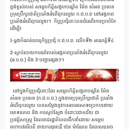
ខ្ពង់ខ្ពស់របស់ សម្តេចកិត្តិសង្គហបណ្ឌិត ម៉ែន សំអន ប្រធាន
ក្រុមប្រឹក្សាជាតិប្រឆាំងអំពើពុករលួយ ក.ជ.ប.ព នៅអង្គភាព
ប្រឆាំងអំពើពុករលួយ។
កិច្ចប្រជុំនេះបានដំណើរការប្រចាំខែ
ដើម្បី៖
1-ឆ្លងកំណត់ហេតុកិច្ចប្រជុំ ក.ជ.ប.ព. លើកទី២ អាណត្តិទី៤
2-ស្តាប់របាយការណ៍របស់អង្គភាពប្រឆាំងអំពើពុករលួយ
(អ.ប.ព.) និង 3-បញ្ហាផ្សេងៗ។
នៅក្នុងកិច្ចប្រជុំនោះដែរ សម្តេចកិត្តិសង្គហបណ្ឌិត ម៉ែន
សំអន ប្រធាន (ក.ជ.ប.ព.) ក្នុងនាមក្រុមប្រឹក្សាជាតិ ប្រឆាំង
អំពើពុករលួយ បានសម្តែងនូវការអបអរសាទរប្រកបដោយ
មោទនភាព និង ការស្ញប់ស្ញែង ចំពោះជោគជ័យ ជា
ប្រវត្តិសាស្ត្រ ដែលរាជរដ្ឋាភិបាលដឹកនាំដោយ សម្តេច
មហាបវរធីបតី នាយករដ្ឋមន្ត្រី ហ៊ុន ម៉ាណែត ដែលសម្រេច