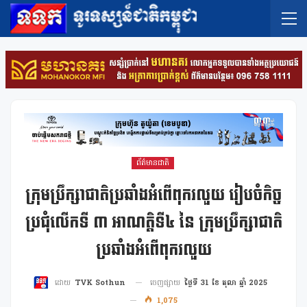
ព័ត៌មានជាតិ
ក្រុមប្រឹក្សាជាតិប្រឆាំងអំពើពុករលួយ រៀបចំកិច្ច
ប្រជុំលើកទី ៣ អាណត្តិទី៤ នៃ ក្រុមប្រឹក្សាជាតិ
ប្រឆាំងអំពើពុករលួយ
ចេញផ្សាយ
ថ្ងៃទី 31 ខែ តុលា ឆ្នាំ 2025
ដោយ
TVK Sothun
1,075