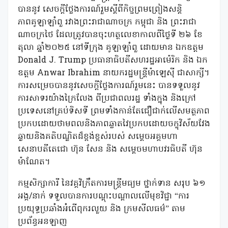
បាននូវ សេចក្តីថ្លែងការណ៍រួមស្តីពីកិច្ចព្រមព្រៀងសន្តិ
ភាពគូឡាឡាំពួ រវាងព្រះរាជាណាចក្រ កម្ពុជា និង ព្រះរាជា
ណាចក្រថៃ ដែលត្រូវបានចុះហត្ថលេខាកាលពីថ្ងៃទី ២៦ ខែ
តុលា ឆ្នាំ២០២៥ នៅទីក្រុង គូឡាឡាំពួ ដោយមាន ឯកឧត្តម
Donald J. Trump ប្រធានាធិបតីសហរដ្ឋអាម៉េរិក និង ឯក
ឧត្តម Anwar Ibrahim នាយករដ្ឋមន្ត្រីម៉ាឡេស៊ី ជាសាក្សី។
ការសម្រេចបាននូវសេចក្តីថ្លែងការណ៍រួមនេះ បានទទួលនូវ
ការសាទរយ៉ាងក្រៃលែង ពីប្រជាពលរដ្ឋ ទាំងក្នុង និងក្រៅ
ប្រទេសនៅគ្រប់ទិសទី ព្រមទាំងកាន់តែជឿជាក់លើសមត្ថភាព
ប្រកបដោយថាមពលនិងភាពឆ្លាតវៃប្រកបដោយចក្ខុវិស័យវែង
ឆ្ងាយនិងគតិបណ្ឌិតដ៏ខ្ពង់ខ្ពស់របស់ សម្តេចអគ្គមហា
សេនាបតីតេជោ ហ៊ុន សែន និង សម្តេចមហាបវរធិបតី ហ៊ុន
ម៉ាណែត។
កម្មសិក្សាការី នៃវគ្គវិក្រឹតការមន្ត្រីមធ្យម ថ្នាក់ទាន សរុប ៦១
អង្គ/នាក់ ទទួលបានការបណ្តុះបណ្តាលលើមុខវិជ្ជា “ការ
ប្រយុទ្ធប្រឆាំងអំពើពុករលួយ និង ក្រមសីលធម៌” តាម
ប្រព័ន្ធអនឡាញ