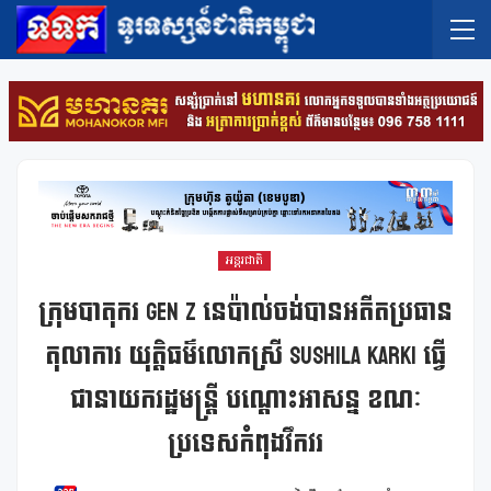
អន្តរជាតិ
ក្រុមបាតុករ Gen Z នេប៉ាល់ចង់បានអតីតប្រធាន
តុលាការ យុត្តិធម៌លោកស្រី Sushila Karki ធ្វើ
ជានាយករដ្ឋមន្ត្រី បណ្ដោះអាសន្ន ខណៈ
ប្រទេសកំពុងវឹកវរ