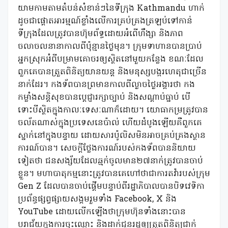
យាមកាមតាមតំបន់សំខាន់ៗនៃទីក្រុង Kathmandu ហាក់
ដូចជាផ្តោតអារម្មណ៍ខ្លាំងលើការគ្រប់គ្រងត្រឡប់ទៅកាន់
ទីក្រុងដែលត្រូវបានហ៊ុមព័ទ្ធដោយអំពើហឹង្សា និងភាព
ចលាចលនានាកាលពីប៉ុន្មានថ្ងៃមុន។ ក្រុមទាហានបានប្រាប់
អ្នកស្រុកអំពីបម្រាមគោចរឲ្យស្ថិតនៅមួយកន្លែង ខណៈដែល
ពួកគេបានត្រួតពិនិត្យយានយន្ត និងមនុស្សបង្ករហេតុជាច្រើន
នាក់ដែរ។ កងទ័ពបានព្រមានកាលពីល្ងាចថ្ងៃអង្គារថា កង
កម្លាំងសន្តិសុខបានប្តេជ្ញារក្សាច្បាប់ និងសណ្តាប់ធ្នាប់ បើ
ទោះបីស្ថិតក្នុងកាលៈទេសៈណាក៏ដោយ។ យោធាកម្រត្រូវបាន
ចល័តណាស់ក្នុងប្រទេសនេប៉ាល់ ហើយដំបូងឡើយគឺពួកគេ
ស្នាក់នៅក្នុងបន្ទាយ ដោយសារប៉ូលិសមិនអាចគ្រប់គ្រងស្ថាន
ការណ៍បាន។ សេចក្តីថ្លែងការណ៍របស់កងទ័ពបាននិយាយ
ទៀតថា ជនសង្ស័យដែលឆ្មក់ចូលមាន២៧នាក់ត្រូវបានចាប់
ខ្លួន។ មហាបាតុកម្មនោះត្រូវបានគេហៅថាជាការតវ៉ារបស់ក្រុម
Gen Z ដែលបានចាប់ផ្តើមបន្ទាប់ពីរដ្ឋាភិបាលបានបិទវេទិកា
ប្រព័ន្ធផ្សព្វផ្សាយសង្គមរួមទាំង Facebook, X និង
YouTube ដោយលើកឡើងថាក្រុមហ៊ុនទាំងនោះបាន
បរាជ័យក្នុងការចុះឈ្មោះ និងដាក់ជូនរដ្ឋឲ្យត្រួតពិនិត្យជាក់