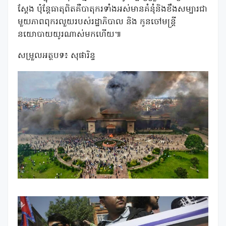
ស្តែង ប៉ុន្តែធាតុពិតគឺបាតុករទាំងអស់មានគំនុំនិងខឹងសម្បារជា
មួយភាពពុករលួយរបស់រដ្ឋាភិបាល និង កូនចៅមន្រ្តី
នយោបាយយូរណាស់មកហើយ៕
សម្រួលអត្ថបទ៖ សុផារិន្ទ