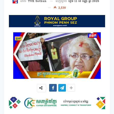
ចេញផ្សាយ
ថ្ងៃទី 11 ខែ កញ្ញា ឆ្នាំ 2025
ដោយ
TVK Sothun
2,530