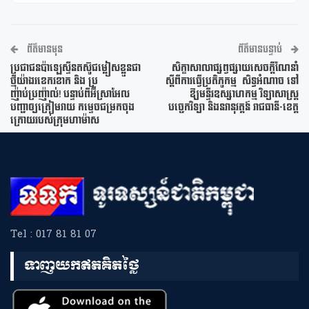
ព័ត៌មានមុន
ព័ត៌មានបន្ទាប់
ប្រជាជនប៉ាឡេស្ទីនតស៊ូជម្លៀសខ្លួនជា
សិក្ខាសាលាផ្សព្វផ្សាយសេចក្ដីណែនាំ
ថ្មីយ៉ាងរខេករខាក និង ប្រ
ស្តីពីការធ្វើប្រតិភូកម្ម សិទ្ធអំណាច ទៅ
ញ៉ាប់ប្រញ៉ាល់! បន្ទាប់ពីអ៊ីស្រាអែល
ឱ្យមន្ទីរឧស្សាហកម្ម វិទ្យាសាស្ត្រ
បញ្ជាឲ្យត្រៀមវាយ កម្ទេចជម្រកចុង
បច្ចេកវិទ្យា និងនវានុវត្តន៍ រាជធានី-ខេត្ត
ក្រោយរបស់ក្រុមហាម៉ាស
Tel : 017 81 81 07
ទាញយកឥតគិតថ្លៃ