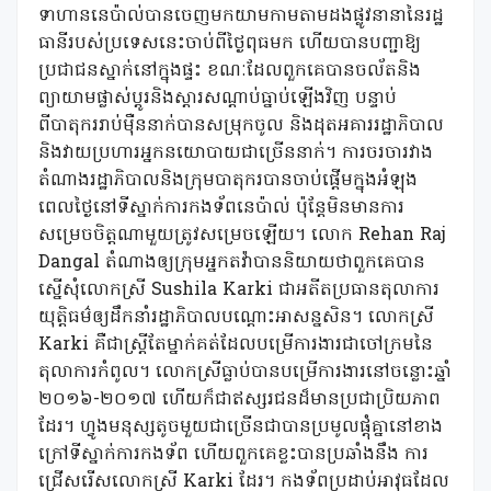
ទាហាននេប៉ាល់បានចេញមកយាមកាមតាមដងផ្លូវនានានៃរដ្ឋ
ធានីរបស់ប្រទេសនេះចាប់ពីថ្ងៃពុធមក ហើយបានបញ្ជាឱ្យ
ប្រជាជនស្នាក់នៅក្នុងផ្ទះ ខណៈដែលពួកគេបានចល័តនិង
ព្យាយាមផ្លាស់ប្តូរនិងស្តារសណ្តាប់ធ្នាប់ឡើងវិញ បន្ទាប់
ពីបាតុកររាប់ម៉ឺននាក់បានសម្រុកចូល និងដុតអគាររដ្ឋាភិបាល
និងវាយប្រហារអ្នកនយោបាយជាច្រើននាក់។ ការចរចារវាង
តំណាងរដ្ឋាភិបាលនិងក្រុមបាតុករបានចាប់ផ្តើមក្នុងអំឡុង
ពេលថ្ងៃនៅទីស្នាក់ការកងទ័ពនេប៉ាល់ ប៉ុន្តែមិនមានការ
សម្រេចចិត្តណាមួយត្រូវសម្រេចឡើយ។ លោក Rehan Raj
Dangal តំណាងឲ្យក្រុមអ្នកតវ៉ាបាននិយាយថាពួកគេបាន
ស្នើសុំលោកស្រី Sushila Karki ជាអតីតប្រធានតុលាការ
យុត្តិធម៌ឲ្យដឹកនាំរដ្ឋាភិបាលបណ្តោះអាសន្នសិន។ លោកស្រី
Karki គឺជាស្ត្រីតែម្នាក់គត់ដែលបម្រើការងារជាចៅក្រមនៃ
តុលាការកំពូល។ លោកស្រីធ្លាប់បានបម្រើការងារនៅចន្លោះឆ្នាំ
២០១៦-២០១៧ ហើយក៏ជាឥស្សរជនដ៏មានប្រជាប្រិយភាព
ដែរ។ ហ្វូងមនុស្សតូចមួយជាច្រើនជាបានប្រមូលផ្តុំគ្នានៅខាង
ក្រៅទីស្នាក់ការកងទ័ព ហើយពួកគេខ្លះបានប្រឆាំងនឹង ការ
ជ្រើសរើសលោកស្រី Karki ដែរ។ កងទ័ពប្រដាប់អាវុធដែល