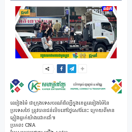
ឈៀងម៉ៃ ជាក្រុងទេសចរណ៍ដ៏ល្បីក្នុងខេត្តឈៀងម៉ៃនៃ
ប្រទេសថៃ ត្រូវបានជន់លិចនៅថ្ងៃសៅរ៍នេះ ក្រោយពីមាន
ភ្លៀងធ្លាក់យ៉ាងជោកជាំ៕
ប្រភព៖ CNA