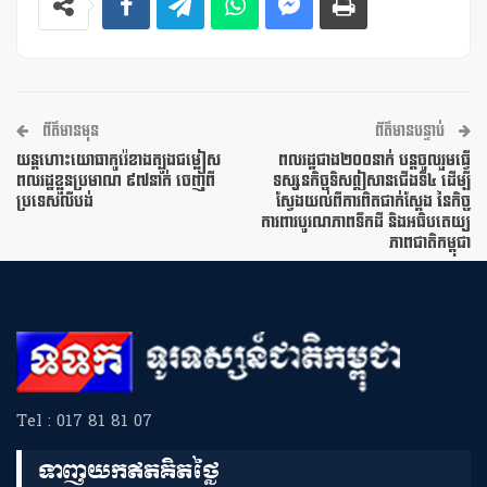
ព័ត៌មានមុន
ព័ត៌មានបន្ទាប់
យន្តហោះយោធាកូរ៉េខាងត្បូងជម្លៀស
ពលរដ្ឋជាង២០០នាក់ បន្តចូលរួមធ្វើ
ពលរដ្ឋខ្លួនប្រមាណ ៩៧នាក់ ចេញពី
ទស្សនកិច្ចទិសឦសានជើងទី៤ ដើម្បី
ប្រទេសលីបង់
ស្វែងយល់ពីការពិតជាក់ស្តែង នៃកិច្ច
ការពារបូរណភាពទឹកដី និងអធិបតេយ្យ
ភាពជាតិកម្ពុជា
Tel : 017 81 81 07
ទាញយកឥតគិតថ្លៃ