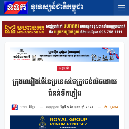
អន្តរជាតិ
ក្រុងឈៀងម៉ៃនៃប្រទេសថៃត្រូវជន់លិចដោយ
ជំនន់ទឹកភ្លៀង
ចេញផ្សាយ
ថ្ងៃទី 5 ខែ តុលា ឆ្នាំ 2024
1,634
ដោយ
វិចិត្រ