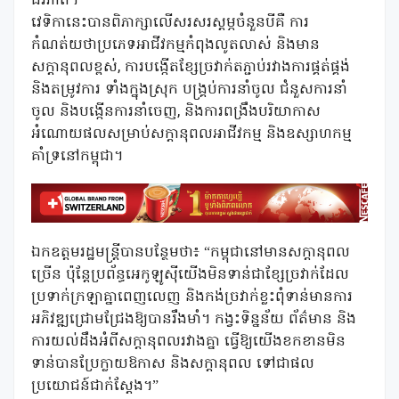
ជវភាព។”
វេទិកានេះបានពិភាក្សាលើសរសរស្តម្ភចំនួនបីគឺ ការ
កំណត់យថាប្រភេទអាជីវកម្មកំពុងលូតលាស់ និងមាន
សក្តានុពលខ្ពស់, ការបង្កើតខ្សែច្រវាក់តភ្ជាប់រវាងការផ្គត់ផ្គង់
និងតម្រូវការ ទាំងក្នុងស្រុក បង្គ្រប់ការនាំចូល ជំនួសការនាំ
ចូល និងបង្កើនការនាំចេញ, និងការពង្រឹងបរិយាកាស
អំណោយផលសម្រាប់សក្តានុពលអាជីវកម្ម និងឧស្សាហកម្ម
គាំទ្រនៅកម្ពុជា។
ឯកឧត្តមរដ្ឋមន្ត្រីបានបន្ថែមថា៖ “កម្ពុជានៅមានសក្តានុពល
ច្រើន ប៉ុន្តែប្រព័ន្ធអេកូឡូស៊ីយើងមិនទាន់ជាខ្សែច្រវាក់ដែល
ប្រទាក់ក្រឡាគ្នាពេញលេញ និងកង់ច្រវាក់ខ្លះពុំទាន់មានការ
អភិវឌ្ឍជ្រោមជ្រែងឱ្យបានរឹងមាំ។ កង្វះទិន្នន័យ ព័ត៌មាន និង
ការយល់ដឹងអំពីសក្តានុពលរវាងគ្នា ធ្វើឱ្យយើងខកខានមិន
ទាន់បានប្រែក្លាយឱកាស និងសក្តានុពល ទៅជាផល
ប្រយោជន៍ជាក់ស្តែង។”