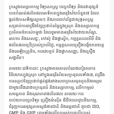
ក្រសួងឧស្សាហកម្ម វិទ្យាសាស្ត្រ បច្ចេកវិទ្យា និងនវានុវត្តន៍
បានកំណត់ផលិតផលអាទិភាពក្នុងអនុវិស័យចំនួន៧ ដែល
ផ្តល់ឱកាសទីផ្សារភ្លាមៗ និងភាពពាក់ព័ន្ធជាយុទ្ធសាស្រ្ត
សម្រាប់ការពង្រឹងខ្សែច្រវាក់តម្លៃក្នុងស្រុក និងឧស្សាហកម្ម
ប្រតិគមន៍របស់កម្ពុជា ដែលរួមមានអនុវិស័យវាយនភ័ណ្ឌ,
អាហារ និងភេសជ្ជៈ, កៅស៊ូ និងផ្លាស្ទិក, កម្មន្តសាលគីមី និង
ផលិតផលប្រើប្រាស់ប្រចាំថ្ងៃ, កម្មន្តសាលគ្រឿងបង្គំយានយន្ត
និងអេឡិចត្រូនិច, ការវេចខ្ចប់ និងផ្លាកសញ្ញា, និងគ្រឿង
សង្ហារឹម។
តាមរយៈវេទិកានេះ ក្រសួងមានគោលបំណងកៀរគរការ
វិនិយោគក្នុងស្រុក នៅក្នុងអនុវិស័យសក្តានុពលទាំង៧, ពង្រឹង
ការតភ្ជាប់ខ្សែច្រវាក់ផ្គត់ផ្គង់រវាងសហគ្រាសធុនតូចនិងមធ្យម
ជាមួយនឹងរោងចក្រធុនធំ និងឧស្សាហកម្ម, លើកកម្ពស់
សមត្ថភាព និងគុណភាពផលិតផល តាមរយៈការ
ចាប់យកបច្ចេកវិទ្យា គ្រឿងម៉ាស៊ីន ឌីជីថលភាវូបនីយកម្ម,
ជំរុញការអនុវត្តតាមស្តង់ដារជាតិ និងអន្តរជាតិ ដូចជា ISO,
GMP និង GHP, ព្រមទាំងលើកកម្ពស់ការប្រើប្រាស់