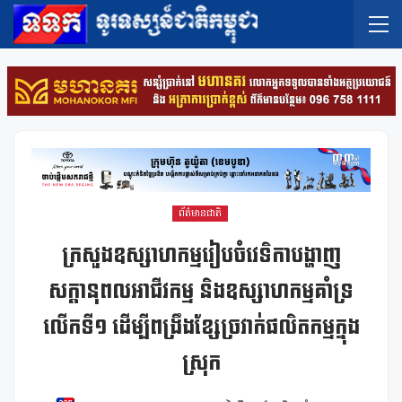
ព័ត៌មានជាតិ
ក្រសួងឧស្សាហកម្មរៀបចំវេទិកាបង្ហាញ
សក្តានុពលអាជីវកម្ម និងឧស្សាហកម្មគាំទ្រ
លើកទី១ ដើម្បីពង្រឹងខ្សែច្រវាក់ផលិតកម្មក្នុង
ស្រុក