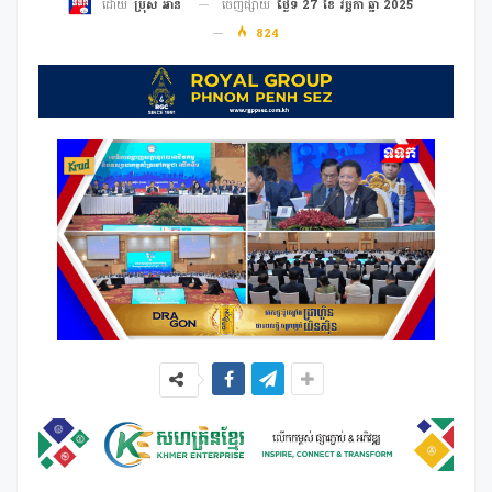
ចេញផ្សាយ
ថ្ងៃទី 27 ខែ វច្ឆិកា ឆ្នាំ 2025
ដោយ
ប្រុស អាន
824