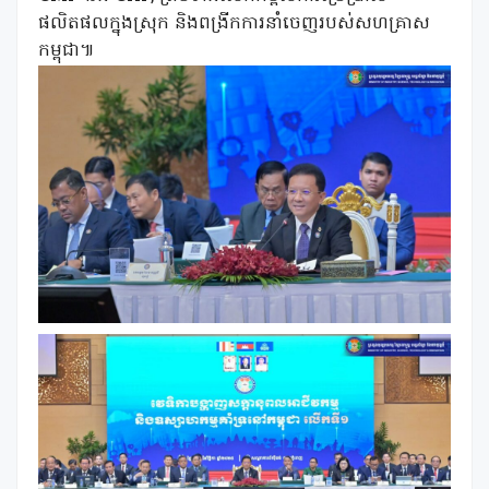
ផលិតផលក្នុងស្រុក និងពង្រីកការនាំចេញរបស់សហគ្រាស
កម្ពុជា៕