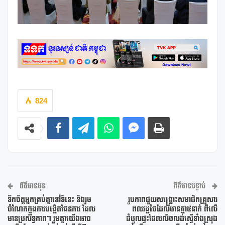
824
ព័ត៌មានមុន
ព័ត៌មានបន្ទាប់
ទឹកចិត្តអ្នកគ្រប់គ្នានៅទីនេះ និងរួម
រូបភាពជួយសង្គ្រោះសមាជិកគ្រួសារ
ចំណែកក្នុងការបង្កើតផែនការ ដែល
ពលរដ្ឋថៃដែលមានគ្នា៥នាក់ ពីលើ
មានប្រសិទ្ធភាព។ រួមគ្នាយើងអាច
ដំបូលផ្ទះដែលលិចលង់ស្ទើទាំងស្រុង