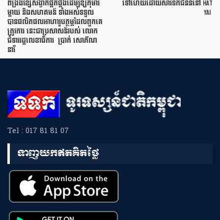
ពង្រឹងខ្សែសង្វាក់ផ្គត់ផ្គង់ដើម្បីឱ្យកុមារ
ទៅហើយដោយសារទឹកជំនន់នៅ Hat
ម្តាយ និងសហគមន៍ ទាំងអស់ទទួល
Yai
បានផលិតផលអាហារូបត្ថម្ភដែលពួកគេ
ត្រូវការ នេះជាប្រសាសន៍របស់ លោក
ជំទាវរដ្ឋលេខាធិការ ប្រាក់ សោភ័ណ
នារី
Tel : 017 81 81 07
ទាញយកឥតគិតថ្លៃ