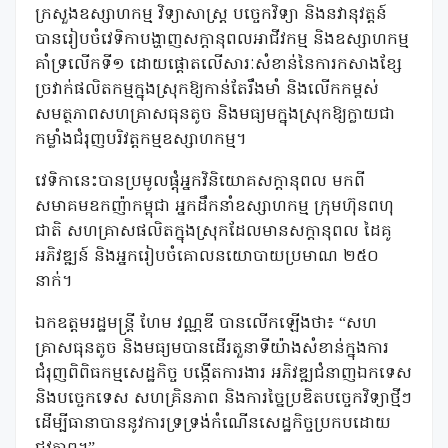
ក្រសួងឧស្សាហកម្ម វិទ្យាសាស្ត្រ បច្ចេកវិទ្យា និងនវានុវត្តន៍
បានរៀបចំវេទិកាបង្ហាញសក្តានុពលអាជីវកម្ម និងឧស្សាហកម្ម
គាំទ្រលើកទី១ ដោយផ្តោតលើសារៈសំខាន់នៃការកសាងខ្សែ
ច្រវាក់ផលិតកម្មក្នុងស្រុកឱ្យកាន់តែរឹងមាំ និងលើកកម្ពស់
សមត្ថភាពសហគ្រាសធុនតូច និងមធ្យមក្នុងស្រុកឱ្យក្លាយជា
កម្លាំងជំរុញបរិវត្តកម្មឧស្សាហកម្ម។
វេទិកានេះបានប្រមូលផ្តុំអ្នកវិនិយោគសក្តានុពល មកពី
សមាគមឧកញ៉ាកម្ពុជា អ្នកដឹកនាំឧស្សាហកម្ម ក្រុមហ៊ុនពហុ
ជាតិ សហគ្រាសផលិតក្នុងស្រុកដែលមានសក្តានុពល ដៃគូ
អភិវឌ្ឍន៍ និងអ្នករៀបចំគោលនយោបាយប្រមាណ ២៥០
នាក់។
ឯកឧត្តមរដ្ឋមន្ត្រី ហែម វណ្ណឌី បានលើកឡើងថា៖ “សហ
គ្រាសធុនតូច និងមធ្យមបានដើរតួនាទីយ៉ាងសំខាន់ក្នុងការ
ជំរុញពិពិធកម្មសេដ្ឋកិច្ច បង្កើតការងារ អភិវឌ្ឍជំនាញឯកទេស
និងបច្ចេកទេស សហគ្រិនភាព និងការច្នៃប្រឌិតបច្ចេកវិទ្យាថ្មីៗ
ដើម្បីធានាបាននូវការទ្រទ្រង់កំណើនសេដ្ឋកិច្ចប្រកបដោយ