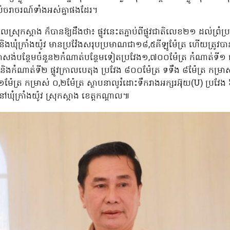
ាប់ចរាចរណ៍ទាំងអស់គ្នាផងដែរ។
រុកស្អាង ក៏បានឱ្យដឹងថា៖ ផ្លូវនេះតភ្ជាប់ពីផ្លូវជាតិលេខ២១ ដល់ព្រំប្រ
គយ និងឃុំក្រាំងយ៉ូវ មានប្រវ៉ែងសរុបប្រមាណជា១៨,៥គីឡូម៉ែត្រ ហើយត្រូ
សង់បន្ថែមចំនួន២កំណាត់បន្ថែមទៀតប្រវែង១,៧០០ម៉ែត្រ កំណាត់ទី១ ផ្ល
និងកំណាត់ទី២ ផ្លូវក្រាលបេតុង ប្រវែង ៨០០ម៉ែត្រ ទទឹង ៨ម៉ែត្រ កម្រាស់ 
ម៉ែត្រ កម្រាស់ ០,២ម៉ែត្រ ស្ថាបនាលូរំដោះទឹករាងអក្សរអ៊ុយ(U) ប្រវែង
ៅឃុំក្រាំងយ៉ូវ ស្រុកស្អាង ខេត្តកណ្តាល៕