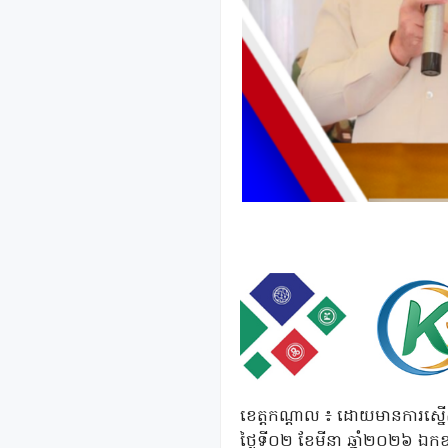
ខេត្តកណ្តាល ៖ ដោយមានការស្នើសុំ
ថ្ងៃទី០២ ខែមីនា ឆ្នាំ២០២៦ ឯកឧត