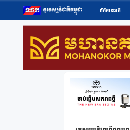
ព័ត៌មានជាតិ