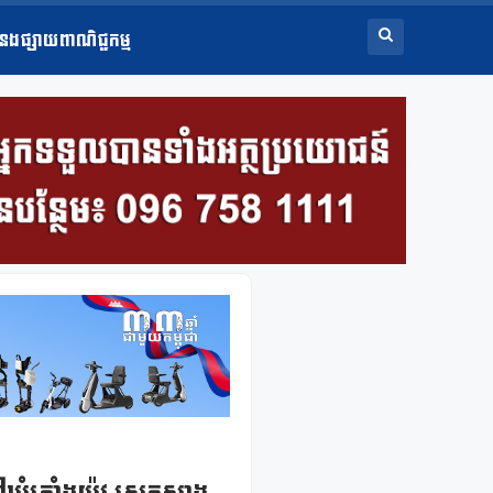
ំនងផ្សាយពាណិជ្ជកម្ម