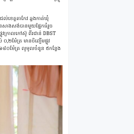
ជល់ខេត្តតាកែវ ឆ្លងកាត់ឃុំ
វបានសាងសង់បានមួយផ្នែកធំរួច
ូវក្រាលកៅស៊ូ ពីរជាន់ DBST
០,២ម៉ែត្រ មានចិញ្ចើមផ្លូវ
 ៦៨០ម៉ែត្រ លូមូលចំនួន ៥កន្លែង