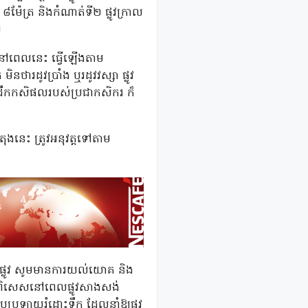
ម៉ែត្រ និងកំណាត់ទី២ ផ្លូវក្រាល
។
ូវនៅពេលនេះ ធ្វើឡើងតាម
ារដូវប្រាំង ឬរដូវវស្សា ផ្លូវ
រដឹកកសិផលរបស់ប្រជាកសិករ ក៏
ងនេះ ត្រូវអនុវត្តទៅតាម
ងផ្លូវ សូមមានការយល់យោគ និង
ងៃ ពិសេសនៅពេលផ្លូវសាងសង់
ីលុបប្រឡាយរំដោះទឹក ដែលនាំឱ្យផ្លូវ