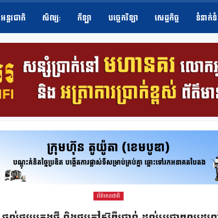
អន្តរជាតិ
សិល្ប​:
កីឡា
បច្ចេកវិទ្យា
សេដ្ឋកិច្ច
ទំនាក់ទ
ព័ត៌មានជាតិ