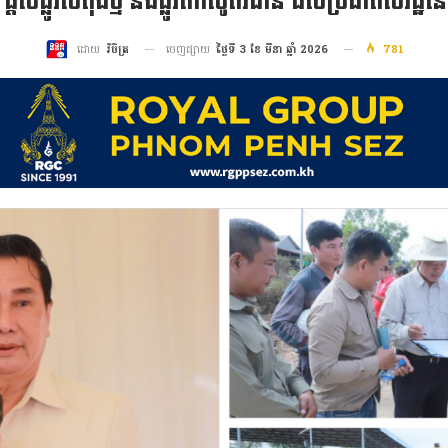
ល់ផ្លូវបេតុងថ្មី និងផ្លូវកៅស៊ូពីរជាន់ ដល់ប្រជាពលរដ្ឋនៅ
ចេញផ្សាយ
ថ្ងៃទី 3 ខែ មីនា ឆ្នាំ 2026
781
ដោយ
វិចិត្រ