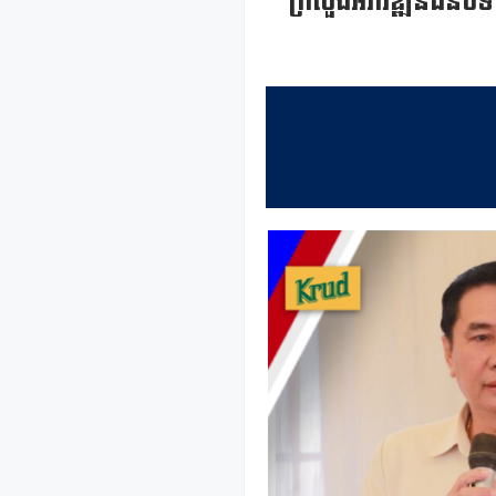
ក្រសួងអភិវឌ្ឍន៍ជនបទ ផ្ត