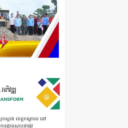
្រុកស្អាង ខេត្តកណ្ដាល នៅ
ដ្ឋានស្ថាបនាផ្លូវ