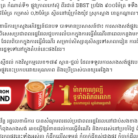
រ កំណាត់ទី១ ផ្លូវក្រាលកៅស៊ូ ពីរជាន់ DBST ប្រវែង ៩០០ម៉ែត្រ ទទឹង ៨
ែត្រ កម្រាស់ ០,២ម៉ែត្រ ស្ថិតនៅឃុំក្រាំងយ៉ូវ ស្រុកស្អាង ខេត្តកណ្តាល
ឋលេខាធិការក្រសួងអភិវឌ្ឍន៍ជនបទ បាទមានប្រសាសន៍ថា៖ ការសាងសង់ផ្ល
ិសេសប្រជាពលរដ្ឋដែលជួបការលំបាកក្នុងការធ្វើដំណើរនាពេលកន្លងមក មិនថ
ល ដែលពិបាកក្នុងការធ្វើដំណើរ សម្រាប់សិស្សានុសិស្សទៅសាលារៀន កា
រដ្ឋទូទៅនៅក្នុងតំបន់នេះផងដែរ។
មើដល់ កងវិស្វកម្មលេខ១៧៩ ស្ពាន-ថ្នល់ ដែលទទួលការសាងសង់ផ្លូវបេតុ
្លូវនេះប្រកបដោយគុណភាព និងប្រើប្រាស់បានយូរអង្វែង។
ីវ័ន្ត រដ្ឋលេខាធិការ បានសំណូមពរដល់ប្រជាពលរដ្ឋដែលនៅជាប់សងខា
ំពុងសាងសង់ អាចធ្វើឱ្យរំខានដល់ការធ្វើដំណើរ និងការរស់នៅប្រចាំថ្
្សាផ្លូវនេះទាំងអស់គ្នា កុំដឹកលើសទម្ងន់ កុំចាក់ដីខ្ពស់ជាងផ្លូវ កុំចាក់ដ