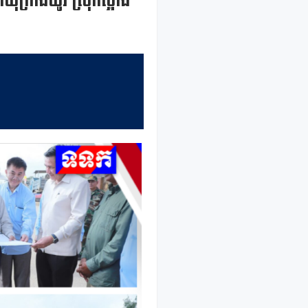
ឃុំក្រាំងយ៉ូវ ស្រុកស្អាង