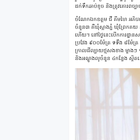
ដក់ទឹកឆាប់ខូច និងត្រូវគោរពច្ប
ចំណែកឯកឧត្តម ជឺ គីមហៃ អភិបាលស្
ចំនួន៣ គឺឃុំស្អាងភ្នំ ឃុំព្រែក
ហើយ។ នៅថ្ងៃនេះបើកការដ្ឋានសា
ប្រវែង ៩០០ម៉ែត្រ ទទឹង ៨ម៉ែត្រ 
ក្រាលដីល្បាយថ្មសងខាង ម្ខាងៗ ១
និងអណ្តូងលូចំនួន ៤កន្លែង ស្ថិតន