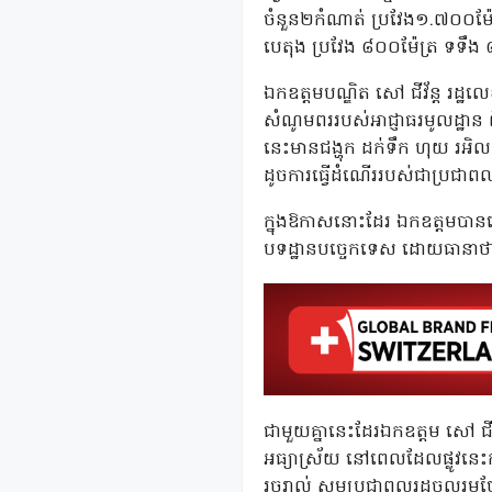
ចំនួន២កំណាត់ ប្រវែង១.៧០០ម៉ែត្
បេតុង ប្រវែង ៨០០ម៉ែត្រ ទទឹង ៨ម៉
ឯកឧត្តមបណ្ឌិត សៅ ជីវ័ន្ត រដ្
សំណូមពររបស់អាជ្ញាធរមូលដ្ឋាន ព
នេះមានជង្ហុក ដក់ទឹក ហុយ រអិ
ដូចការធ្វើដំណើររបស់ជាប្រជាពល
ក្នុងឱកាសនោះដែរ ឯកឧត្តមបានស្
បទដ្ឋានបច្ចេកទេស ដោយធានាថាផ
ជាមួយគ្នានេះដែរឯកឧត្តម សៅ ជ
អធ្យាស្រ័យ នៅពេលដែលផ្លូវនេះក
រួចរាល់ សូមប្រជាពលរដ្ឋចូលរួមថែរក