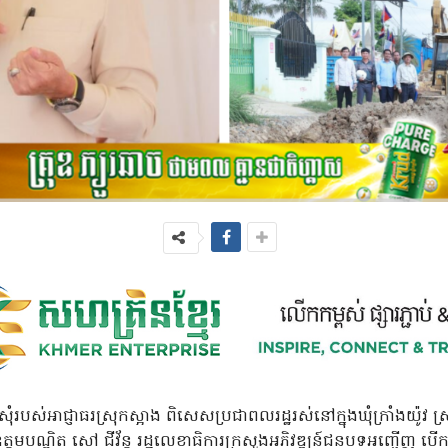
របស់អាជ្ញាធរស្រុកស្អាង ពិសេសប្រជាពលរដ្ឋរស់នៅក្នុងឃុំក្រាំងយ៉ូវ ស
្តមបណ្ឌិត សៅ ជីវ័ន្ត រដ្ឋលេខាធិការក្រសួងអភិវឌ្ឍន៍ជនបទអញ្ជើញ បើកការ