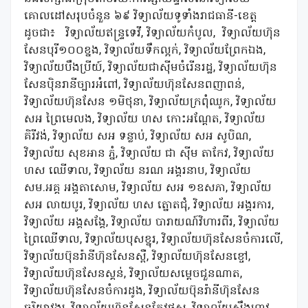
គោលដៅសរុបចំនួន ៦៩ វិទ្យាល័យទូទាំងរាជធានី-ខេត្ត
ដូចជា៖
វិទ្យាល័យឥន្ទ្រទេវី, វិទ្យាល័យកំបូល,
វិទ្យាល័យហ៊ុន
សែនបុរី១០០ខ្នង, វិទ្យាល័យទឹកល្អក់, វិទ្យាល័យព្រែកឯង,
វិទ្យាល័យបឹងប្រីយ៍, វិទ្យាល័យជាស៊ីមចំរើនរដ្ឋ, វិទ្យាល័យហ៊ុន
សែនប៉ិនរានីច្បារអំពៅ, វិទ្យាល័យហ៊ុនសែនពញាពន់,
វិទ្យាល័យហ៊ុនសែន ១មិថុនា, វិទ្យាល័យក្រពុំឈូក, វិទ្យាល័យ
សអ ព្រៃមេលង, វិទ្យាល័យ ហស កោះអណ្តែត, វិទ្យាល័យ
គិរីវង់, វិទ្យាល័យ សអ ទន្លាប់, វិទ្យាល័យ សអ សូបិណ,
វិទ្យាល័យ សុខអាន ភ្នំ, វិទ្យាល័យ ជា ស៊ីម តាកែវ, វិទ្យាល័យ
ហស ឈើទាល, វិទ្យាល័យ នរណ អង្គរនាប, វិទ្យាល័យ
សម.អគ្គ អង្គតាសោម, វិទ្យាល័យ សអ ១ឧសភា, វិទ្យាល័យ
សអ លាយបូរ, វិទ្យាល័យ ហស ត្នោតជុំ, វិទ្យាល័យ អង្គរការ,
វិទ្យាល័យ អង្គសង្គែ, វិទ្យាល័យ បារាយណ៍វិហារពីរ, វិទ្យាល័យ
ព្រៃឈើទាល, វិទ្យាល័យបុសខ្នុរ, វិទ្យាល័យហ៊ុនសែនចំការលើ,
វិទ្យាល័យប៊ុនរ៉ានីហ៊ុនសែនស្ពឺ, វិទ្យាល័យហ៊ុនសែនខ្ចៅ,
វិទ្យាល័យហ៊ុនសែនស្គន់, វិទ្យាល័យសម្តេចជួនណាត,
វិទ្យាល័យហ៊ុនសែនចំការដូង, វិទ្យាល័យប៊ុនរ៉ានីហ៊ុនសែន