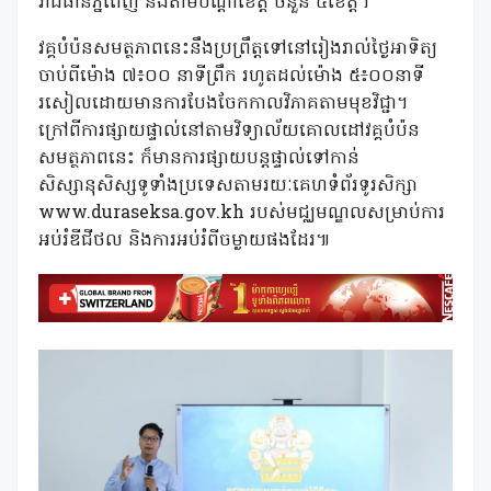
រាជធានីភ្នំពេញ និងតាមបណ្តាខេត្ត ចំនួន ៥ខេត្ត។
វគ្គបំប៉នសមត្ថភាពនេះនឹងប្រព្រឹត្តទៅនៅរៀងរាល់ថ្ងៃអាទិត្យ
ចាប់ពីម៉ោង ៧៖០០ នាទីព្រឹក រហូតដល់ម៉ោង ៥៖០០នាទី
រសៀលដោយមានការបែងចែកកាលវិភាគតាមមុខវិជ្ជា។
ក្រៅពីការផ្សាយផ្ទាល់នៅតាមវិទ្យាល័យគោលដៅវគ្គបំប៉ន
សមត្ថភាពនេះ ក៏មានការផ្សាយបន្តផ្ទាល់ទៅកាន់
សិស្សានុសិស្សទូទាំងប្រទេសតាមរយៈគេហទំព័រទូរសិក្សា
www.duraseksa.gov.kh របស់មជ្ឈមណ្ឌលសម្រាប់ការ
អប់រំឌីជីថល និងការអប់រំពីចម្ងាយផងដែរ៕