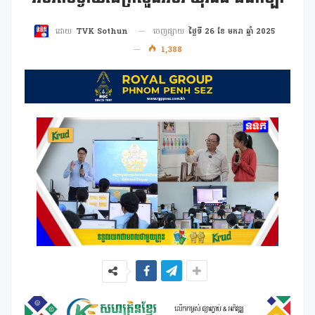
ចេញផ្សាយ
ថ្ងៃទី 26 ខែ មករា ឆ្នាំ 2025
ដោយ
TVK Sothun
1,388