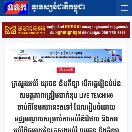
ព័ត៌មានជាតិ
ក្រសួងអប់រំ យុវជន និងកីឡា បើកវគ្ករៀនបំប៉ន
សមត្ថភាពត្រៀមបាក់ឌុប Live Teaching
ចាប់ពីខែមករានេះតទៅ ដែលរៀបចំដោយ
មជ្ឈមណ្ឌលសម្រាប់ការអប់រំឌីជីថល និងការ
អប់រំពីចម្ងាយនៃក្រសួងអប់រំ យុវជន និងកីឡា