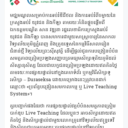
មជ្ឈមណ្ឌលសម្រាប់ការអប់រំឌីជីថល និងការអប់រំពីចម្ងាយនៃ
ក្រសួងអប់រំ យុវជន និងកីឡា តាមរយៈគំនិតផ្ដួចផ្ដើមពី
ឯកឧត្ដមបណ្ឌិត សាន វឌ្ឍនា រដ្ឋលេខាធិការក្រសួងអប់រំ
យុវជន និងកីឡា បានសហការជាមួយសាស្ត្រាចារ្យនៃសាកល
វិទ្យាល័យភូមិន្ទភ្នំពេញ និងគ្រូឧទ្ទេសនៃកម្មវិធីសាលារៀន
ជំនាន់ថ្មី វិទ្យាល័យព្រះស៊ីសុវត្ថិ ដើម្បីផ្ដល់ជូនការបង្រៀនបំប៉ន
សមត្ថភាពត្រៀមប្រឡងសញ្ញាបត្រមធ្យមសិក្សាទុតិយភូមិដល់
សិស្សានុសិស្ស ដែលជាបេក្ខជនត្រៀមប្រឡងដោយឥតគិតថ្លៃ
តាមរយៈការផ្សាយផ្ទាល់នៅក្នុងគេហទំព័រ ឬកម្មវិធីសិក្សាទូ
រសិក្សា – Duraseksa ដោយគម្រោងនេះត្រូវបានដាក់
ឈ្មោះថា «ប្រព័ន្ធបង្រៀនសមកាលកម្ម ឬ Live Teaching
System»។
គួរបញ្ជាក់ផងដែរថា ការផ្សាយផ្ទាល់វគ្គបំប៉នសមត្ថភាពត្រៀម
បាក់ឌុប Live Teaching ដែលប្អូនៗ អាចសិក្សាដោយឥត
គិតថ្លៃ និងសិក្សាផ្ទាល់ជាមួយលោកគ្រូនៅវិទ្យាល័យឥន្ទ្រទេវី
និងសិក្សាជាក្រុមតាមរយៈការផ្សាយផ្ទាល់នៅវិទ្យាល័យ