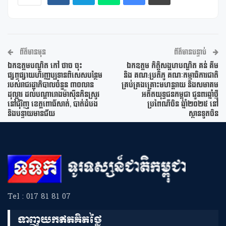
ព័ត៌មានមុន
ព័ត៌មានបន្ទាប់
ឯកឧត្តមបណ្ឌិត កៅ ថាច ចុះ
ឯកឧត្តម កិត្តិសង្គហបណ្ឌិត គន់ គីម
ផ្សព្វផ្សាយហិរញ្ញប្បទានពិសេសបន្ថែម
និង គណ:ប្រតិភូ គណៈកម្មាធិការជាតិ
របស់រាជរដ្ឋាភិបាលចំនួន ៣០លាន
គ្រប់គ្រងគ្រោះមហន្តរាយ និងសមាគម
ដុល្លារ ដល់បណ្តារោងម៉ាស៊ីនកិនស្រូវ
អតីតយុទ្ធជនកម្ពុជា ជូនពរឆ្នាំថ្មី
នៅជុំវិញ ខេត្តពោធិ៍សាត់, បាត់ដំបង
ប្រពៃណីចិន ឆ្នាំ២០២៥ នៅ
និងបន្ទាយមានជ័យ
ស្ថានទូតចិន
Tel : 017 81 81 07
ទាញយកឥតគិតថ្លៃ