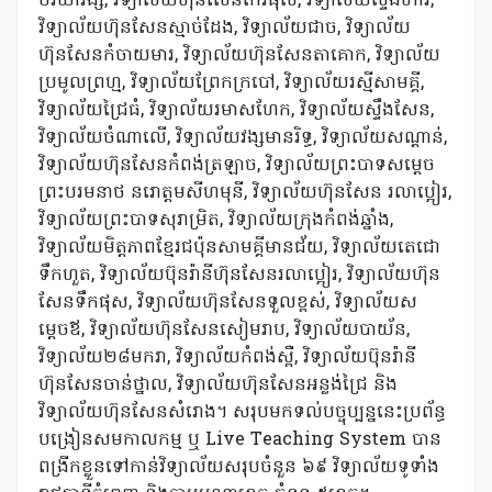
ចរិយាវង្ស, វិទ្យាល័យហ៊ុនសែនកែវផុស, វិទ្យាល័យស្ទឹងហាវ,
វិទ្យាល័យហ៊ុនសែនស្មាច់ដែង, វិទ្យាល័យជាច, វិទ្យាល័យ
ហ៊ុនសែនកំចាយមារ, វិទ្យាល័យហ៊ុនសែនតាគោក, វិទ្យាល័យ
ប្រមូលព្រហ្ម, វិទ្យាល័យព្រែកក្របៅ, វិទ្យាល័យរស្មីសាមគ្គី,
វិទ្យាល័យជ្រៃធំ, វិទ្យាល័យរមាសហែក, វិទ្យាល័យស្ទឹងសែន,
វិទ្យាល័យចំណាលើ, វិទ្យាល័យវង្សមានរិទ្ធ, វិទ្យាល័យសណ្តាន់,
វិទ្យាល័យហ៊ុនសែនកំពង់ត្រឡាច, វិទ្យាល័យព្រះបាទសម្តេច
ព្រះបរមនាថ នរោត្ដមសីហមុនី, វិទ្យាល័យហ៊ុនសែន រលាប្អៀរ,
វិទ្យាល័យព្រះបាទសុរាម្រិត, វិទ្យាល័យក្រុងកំពង់ឆ្នាំង,
វិទ្យាល័យមិត្តភាពខ្មែរជប៉ុនសាមគ្គីមានជ័យ, វិទ្យាល័យតេជោ
ទឹកហួត, វិទ្យាល័យប៊ុនរ៉ានីហ៊ុនសែនរលាប្អៀរ, វិទ្យាល័យហ៊ុន
សែនទឹកផុស, វិទ្យាល័យហ៊ុនសែនទួលខ្ពស់, វិទ្យាល័យស
ម្តេចឪ, វិទ្យាល័យហ៊ុនសែនសៀមរាប, វិទ្យាល័យបាយ័ន,
វិទ្យាល័យ២៨មករា, វិទ្យាល័យកំពង់ស្ពឺ, វិទ្យាល័យប៊ុនរ៉ានី
ហ៊ុនសែនចាន់ថ្នាល, វិទ្យាល័យហ៊ុនសែនអន្លង់ជ្រៃ និង
វិទ្យាល័យហ៊ុនសែនសំរោង។ សរុបមកទល់បច្ចុប្បន្ននេះប្រព័ន្ធ
បង្រៀនសមកាលកម្ម ឬ Live Teaching System បាន
ពង្រីកខ្លួនទៅកាន់វិទ្យាល័យសរុបចំនួន ៦៩ វិទ្យាល័យទូទាំង