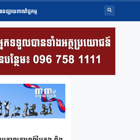
ំនងផ្សាយពាណិជ្ជកម្ម