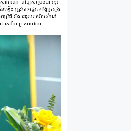
វត្ថុសាធារណៈ ដើម្បីសម្រេចបាននូវ
ឡើង ត្រូវបានផ្ទេរទៅឱ្យក្រសួង
ាកម្មវិធី និង អង្គភាពថវិកាសំដៅ
ម្រេចជោគជ័យ ប្រកបដោយ