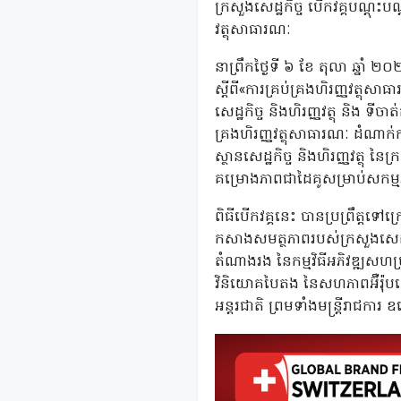
ក្រសួងសេដ្ឋកិច្ច បើកវគ្គបណ្ដុះ
វត្ថុសាធារណៈ
នាព្រឹកថ្ងៃទី ៦ ខែ តុលា ឆ្នាំ ២០២
ស្តីពី«ការគ្រប់គ្រងហិរញ្ញវត្ថុ
សេដ្ឋកិច្ច និងហិរញ្ញវត្ថុ និង ទី
គ្រងហិរញ្ញវត្ថុសាធារណៈ ដំណាក
ស្ថានសេដ្ឋកិច្ច និងហិរញ្ញវត្ថុ នៃ
គម្រោងភាពជាដៃគូសម្រាប់សកម្
ពិធីបើកវគ្គនេះ បានប្រព្រឹត្តទៅ
កសាងសមត្ថភាពរបស់ក្រសួងសេដ្ឋ
តំណាងរង នៃកម្មវិធីអភិវឌ្ឍសហប្
វិនិយោគបៃតង នៃសហភាពអ៊ឺរ៉ុបនៅកម្ព
អន្តរជាតិ ព្រមទាំងមន្ត្រីរាជការ ឧ