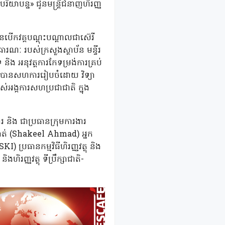
ិយាបន្ន» ជូនមន្ត្រីជំនាញហិរញ្ញ
ុ បានបើកវគ្គបណ្តុះបណ្តាលជាស៊េរី
ធារណៈ របស់ក្រសួងស្ថាប័ន មន្ទីរ
រ និង អនុវត្តការកែទម្រង់ការគ្រប់
្រូវបានសហការរៀបចំដោយ វិទ្យា
 របស់អង្គការសហប្រជាជាតិ ក្នុង
រ និង ជាប្រធានក្រុមការងារ
៉ាត់ (Shakeel Ahmad) អ្នក
ប្រធានកម្មវិធីហិរញ្ញវត្ថុ និង
ិរញ្ញវត្ថុ ទីប្រឹក្សាជាតិ-