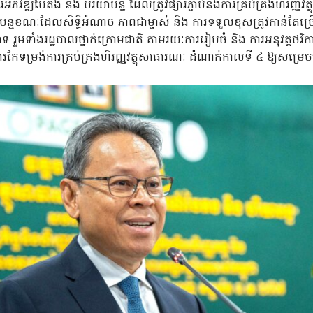
រអភិវឌ្ឍបៃតង និង បរិយាបន្ន ដែលត្រូវផ្សារភ្ជាប់នឹងការគ្រប់គ្រងហិរញ្ញ
ខណៈដែលសិទ្ធិអំណាច ភាពជាម្ចាស់ និង ការទទួលខុសត្រូវកាន់តែច្រើន
វាទ រួមទាំងរដ្ឋបាលថ្នាក់ក្រោមជាតិ តាមរយៈការរៀបចំ និង ការអនុវត្តថវិក
តការកែទម្រង់ការគ្រប់គ្រងហិរញ្ញវត្ថុសាធារណៈ ដំណាក់កាលទី ៤ ឱ្យស