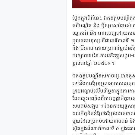
ថ្លែងក្នុងពិធីនេះ, ឯកឧត្តមបណ្ឌ
គតិបណ្ឌិត និង ប៉ិនប្រសប់របស់ ស
ឈ្លាសវៃ និង ពោរពេញដោយសមត្ថភ
មូលធនមនុស្ស គឺជាអាទិភាពទី ១ 
និង ចីរភាព ដោយប្រកាន់ខ្ជាប់អភ
មធ្យោបាយនៃ ការអភិវឌ្ឍសង្គម-សេ
ខ្ពស់នៅឆ្នាំ ២០៥០» ។
ឯកឧត្តមបណ្ឌិតសភាចារ្យ បានគូសរ
ទៅនឹងការប្រែប្រួលអាកាសធាតុ
គ្របដណ្តប់លើមហិច្ឆតាក្នុងការកាត
ដែលឆ្លុះបញ្ចាំងពីការប្តេជ្ញាចិត
សមធម៌សង្គម ។ ផែនការយុទ្ធសាស្
ដល់កិច្ចខិតខំប្រែងប្រែងជាសក
មួយដែលប្រកបដោយភាពធន់ និង ចី
ស្ថិតក្នុងដំណាក់កាលទី ៤ ក្ន