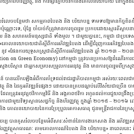
យ្យភាពហិរញ្ញវត្ថុ, និង ការផ្សារភ្ជាប់ថវិកានឹងគោលនយោបាយ នៅក្នុងដ
ំលេចបន្ថែមថា សកម្មភាពបៃតង និង បរិយាបន្ន ទាមទារឱ្យមានកិច្ចខិតខំប្
ប៉ុណ្ណោះទេ, ប៉ុន្តែ ចាំបាច់ក៏ត្រូវមានការចូលរួម ប្រកបដោយស្មារតីស្ថាបន
ិបាល និង សហគមន៍មនុស្សជាតិ ទាំងមូល ។ ជាមួយគ្នានេះ, កម្ពុជា ជាប្រ
 «គោលនយោបាយជាតិស្តីពីការអភិវឌ្ឍបៃតង ដើម្បីជំរុញការអភិវឌ្ឍបៃត
ូវ «ផែនការយុទ្ធសាស្ត្រជាតិស្ដីពីការអភិវឌ្ឍបៃតង ឆ្នាំ ២០១៣ – 
n on Green Economy) នៅកម្ពុជា ត្រូវបានប្រកាសឱ្យដំណើរការជាផ្
រិស្ថាន ជាអ្នកសម្របសម្រួលការអនុវត្ត និង មានការចូលរួមពីក្រសួងស្
្ឍន៍ បានលើកឡើងអំពីការគាំទ្រដល់រាជរដ្ឋាភិបាលកម្ពុជា អស់រយៈពេលជា
ញវត្ថុ និង ដៃគូអភិវឌ្ឍន៍ផ្សេងៗ ដោយបានគ្របដណ្តប់លើវិស័យជាច្រើន ចាប់
 ដែលត្រូវអនុវត្តថវិកាកម្មវិធី និង អង្គភាពថវិកា រហូតដល់ការជួយពង្រឹងប្
ាមួយវិទ្យាស្ថានសេដ្ឋកិច្ច និងហិរញ្ញវត្ថុ ក្នុងឆ្នាំ ២០១៥ – ២០១៦ 
ៈ និង គោលនយោបាយនៃការប្រែប្រួលអាកាសធាតុ ជូនមន្ត្រីរាជការនៃក្រសួង
ចារ្យ បានគូសរំលចបន្ថែមអំពីសារៈសំខាន់នៃការងារកសាង និង អភិវឌ្ឍសមត
រងហិរញ្ញវត្ថុសាធារណៈ តាមគោលការណ៍បៃតង និង បរិយាបន្ន» នាពេលនេះ ព