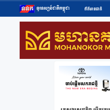
ព័ត៌មានជាតិ