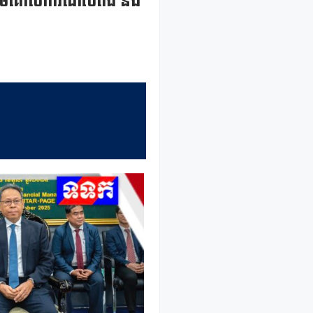
រណៈតាមគោលការណ៍បៃតង និង