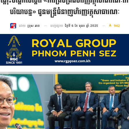
គ្គបណ្ដុះបណ្ដាលស្តីពី «ការគ្រប់គ្រងហិរញ្ញវត្ថុសាធា
បរិយាបន្ន» ជូនមន្ត្រីជំនាញហិរញ្ញវត្ថុសាធារណៈ
ចេញផ្សាយ
ថ្ងៃទី 6 ខែ តុលា ឆ្នាំ 2025
942
ដោយ
ប្រុស អាន