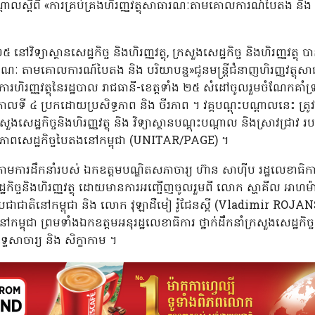
បណ្ដាលស្តីពី «ការគ្រប់គ្រងហិរញ្ញវត្ថុសាធារណៈតាមគោលការណ៍បៃតង និង បរ
៥ នៅវិទ្យាស្ថានសេដ្ឋកិច្ច និងហិរញ្ញវត្ថុ, ក្រសួងសេដ្ឋកិច្ច និងហិរញ្ញវត្ថ
សាធារណៈ តាមគោលការណ៍បៃតង និង បរិយាបន្ន»ជូនមន្ត្រីជំនាញហិរញ្ញវត្ថុសា
ចាត់ការហិរញ្ញវត្ថុនៃរដ្ឋបាល រាជធានី-ខេត្តទាំង ២៥ សំដៅចូលរួមចំណែកគាំទ្
់កាលទី ៤ ប្រកដោយប្រសិទ្ធភាព និង ចីរភាព ។ វគ្គបណ្តុះបណ្តាលនេះ ត
ក្រសួងសេដ្ឋកិច្ចនិងហិរញ្ញវត្ថុ និង វិទ្យាស្ថានបណ្តុះបណ្តាល និងស្រាវជ្រាវ
មភាពសេដ្ឋកិច្ចបៃតងនៅកម្ពុជា (UNITAR/PAGE) ។
ក្រោមការដឹកនាំរបស់ ឯកឧត្តមបណ្ឌិតសភាចារ្យ ហ៊ាន សាហ៊ីប រដ្ឋលេខាធិកា
កិច្ចនិងហិរញ្ញវត្ថុ ដោយមានការអញ្ជើញចូលរួមពី លោក ស្ហាគីល អាហម
រជាជាតិនៅកម្ពុជា និង លោក វុឡាដឺមៀ រ៉ូជែនស្គី (Vladimir ROJANSKI) 
ុជា ព្រមទាំងឯកឧត្តមអនុរដ្ឋលេខាធិការ ថ្នាក់ដឹកនាំក្រសួងសេដ្ឋកិច្ច និងហ
ទ្ទេសាចារ្យ និង សិក្ខាកាម ។