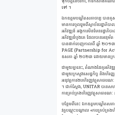
ទុកចិត្តនៃថវិកា, ការកសាងគណនេ
ទៅ ។
ឯកឧត្តមបណ្ឌិតសភាចារ្យ បានគូសរ
មានការចូលរួមពីស្ថាប័នរដ្ឋាភិបាល
អភិវឌ្ឍន៍ អង្គការមិនមែនរដ្ឋាភ
អភិវឌ្ឍដំបូងគេ ដែលបានអនុម័ត
បានដាក់ចេញកាលពី ឆ្នាំ ២០១៣ ន
PAGE (Partnership for Actio
ឧសភា ឆ្នាំ ២០២៣ ដោយមានក្រសួងប
ជាមួយគ្នានេះ, តំណាងដៃគូអភិវឌ
ជាមួយក្រសួងសេដ្ឋកិច្ច និងហិរញ្
អនុវត្តការងារហិរញ្ញវត្ថុសាធារណៈ
។ ជាក់ស្តែង, UNITAR បានសហការជ
ការគ្រប់គ្រងហិរញ្ញវត្ថុសាធារណ
បន្ថែមពីនេះ ឯកឧត្តមបណ្ឌិតសភា
វគ្គបណ្តុះបណ្តាល «ការគ្រប់គ្