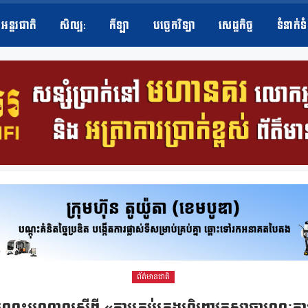
អន្តរជាតិ
សិល្ប​:
កីឡា
បច្ចេកវិទ្យា
សេដ្ឋកិច្ច
ទំនាក់ទ
ព័ត៌មានជាតិ