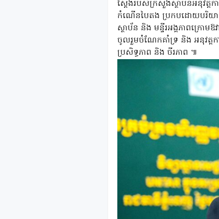
ស្តែងរបស់ក្រសួងស្ថាប័នអនុវត្តកា
កំណើនបៃតង ប្រកបដោយបរិយាបន្ន
ស្ថាប័ន និង មន្ទីរអង្គភាពក្រោមឱ
ចូលរួមចំណែកគាំទ្រ និង អនុវត្
ប្រសិទ្ធភាព និង ចីរភាព ៕