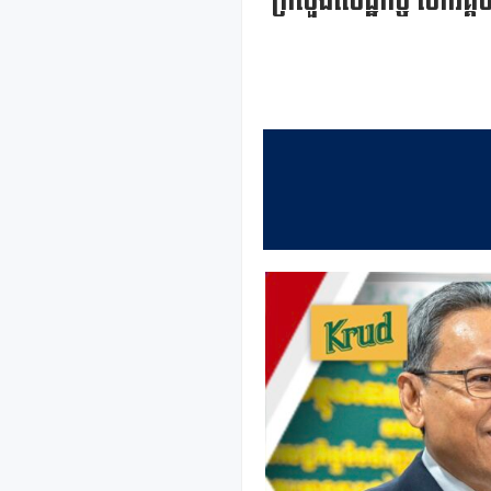
ក្រសួងសេដ្ឋកិច្ច បើកវ