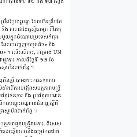
ំណាក់កាលទី១ ទី២ និង ទី៣ កន្លង
រឹងប្រែងរួមគ្នា ដែលមិនត្រឹមតែ
ា និង ភាពជាដៃគូស្អិតរមួត ពីដៃគូ
ទេសមួយក្នុងចំណោមប្រទេសកំពុង
ង ដែលបញ្ចេញកាបូនតិច» និង
២០៣០» ។ លើសពីនេះ, គម្រោង UN
លូវការ កាលពីថ្ងៃទី ១២ ខែ
ថាប័នពាក់ព័ន្ធ ។
ច្រើនឆ្នាំ តាមរយៈការសហការ
តាំងពីការបង្កើនសមត្ថភាពមន្ត្រី
រព័ន្ធផែនការ និង ប្រព័ន្ធតាមដាន
លើការបណ្តុះបណ្តាលជំនាញស្តីពី
ស្ថាប័នពាក់ព័ន្ធ ។
្ថភាពជូនមន្ត្រីរាជការ, ពិសេស
ិតជាឆ្លើយតបនឹងតម្រូវការជាក់