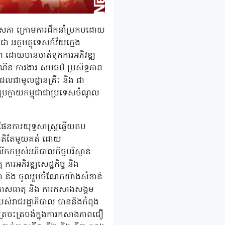
ៃរដ្ឋសភា ក្រោមការដឹកនាំប្រកបដោយ
ា អគ្គមគ្គុទេសក៍វ័យក្មេង
ព ដោយបានចាត់ទុកការអភិវឌ្ឍ
ណើន ការងារ សមធម៌ ប្រសិទ្ធភាព
ែលជាមូលដ្ឋានគ្រឹះ និង ជា
ប្រែក្លាយកម្ពុជាជាប្រទេសចំណូល
ផែនការយុទ្ធសាស្ត្រឆ្លើយតប
ជាតិតែមួយគត់ ដោយ
ើកកម្ពស់អភិបាលកិច្ចបរិស្ថាន
ការអភិវឌ្ឍសេដ្ឋកិច្ច និង
ជា និង ចូលរួមចំណែកយ៉ាងសំខាន់
ាកាសធាតុ និង ការកសាងសង្គម
ស់រាជរដ្ឋាភិបាល បាននិងកំពុង
ត្រចះត្រចង់ក្នុងការកសាងភាពជឿ