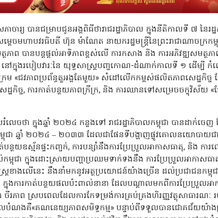
ិតសភាចារ្យ បានជម្រាបជូនអង្គពិធីថារាជរដ្ឋាភិបាល ក្នុងនីតិកាលទី ៧ ន
ម្ដេចមហាបវរធិបតី ហ៊ុន ម៉ាណែត នាយករដ្ឋមន្ត្រីនៃព្រះរាជាណាចក្រកម្ពុជ
ាព បានបន្តផ្តល់អាទិភាពខ្ពស់លើ ការកសាង និង ការអភិវឌ្ឍសមត្ថភា
នៅក្នុងរបៀបវារៈនៃ យុទ្ធសាស្ត្របញ្ចកោណ-ដំណាក់កាលទី ១ ដើម្បី កំ
ិក្រម «ជវភាពប្រព័ន្ធតួអង្គតែមួយ» សំដៅលើកកម្ពស់ផលិតភាពសេដ្ឋកិច្ច ដ
ដ្ឋកិច្ច, ការកាត់បន្ថយភាពក្រីក្រ, និង ការឈានទៅសម្រេចចក្ខុវិស័យ «
ំលេចថា ក្នុងឆ្នាំ ២០២៤ កន្លងទៅ រាជរដ្ឋាភិបាលកម្ពុជា បានដាក់ចេញ 
កម្ពុជា ឆ្នាំ ២០២៤ – ២០៣៣ ដែលជាផែនទីបង្ហាញផ្លូវគោលនយោបាយ
់បន្ថយឧស្ម័នផ្ទះកញ្ចក់, ការបន្សាំនឹងការប្រែប្រួលអាកាសធាតុ, និង ការល
្តរបស់កម្ពុជា ក្នុងដោះស្រាយបញ្ហាប្រឈមទាក់ទងនឹង ការប្រែប្រួលអាកាសធាតុ 
ត្រខាងលើនេះ នឹងនាំមកនូវអត្ថប្រយោជន៍យ៉ាងច្រើន ដល់ប្រជាជនកម្ពុ
ល ក្នុងការកាត់បន្ថយផលប៉ះពាល់នានា ដែលបណ្តាលមកពីការប្រែប្រួលអ
រភាព ស្របពេលដែលការកែទម្រង់ការគ្រប់គ្រងហិរញ្ញវត្ថុសាធារណៈ រប
ុងគោលបំណងគឺ«គណនេយ្យភាពសមិទ្ធកម្ម» បន្ទាប់ពីទទួលបានជោគជ័យយ៉ាង