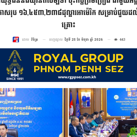
តយុទ្ធជននិងយុវនីតិសម្បទា ចុះកិច្ចព្រមព្រៀង ជាមួយអង
កាសរុប ១៦,៤៥៣,២៣៨ដុល្លារអាម៉េរិក សម្រាប់ជួយដ
គ្រោះ
ចេញផ្សាយ
ថ្ងៃទី 25 ខែ មិថុនា ឆ្នាំ 2026
443
ដោយ
វិចិត្រ