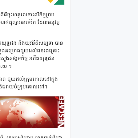
ពិធីចុះហត្ថលេខាលើកិច្ចព្រម
ដុល្លារអាម៉េរិក ដែលអនុវត្ត
អតីតយុទ្ធជន និងយុវនីតិសម្បទា បាន
 ក្នុងគម្រោងជួយដល់ជនរងគ្រោះ
សួងសង្គមកិច្ច អតីតយុទ្ធជន
.អ.យ ។
មភាព ជួយដល់ក្រុមគោលដៅក្នុង
រយោជន៍អោយចំក្រុមគោលដៅ។