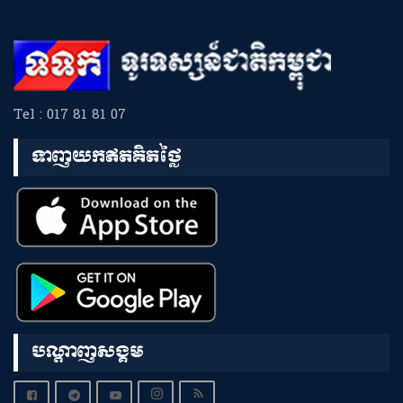
Tel : 017 81 81 07
ទាញយកឥតគិតថ្លៃ
បណ្តាញសង្គម