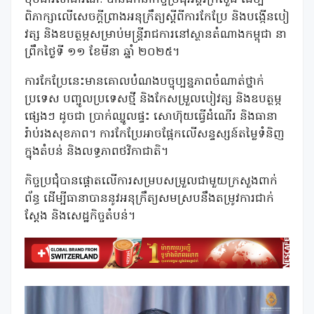
ពិភាក្សាលើសេចក្តីព្រាងអនុក្រឹត្យស្តីពីការកែប្រែ និងបង្កើនបៀ
វត្ស និងឧបត្ថម្ភសម្រាប់មន្រ្តីរាជការនៅស្ថានតំណាងកម្ពុជា នា
ព្រឹកថ្ងៃទី ១១ ខែមីនា ឆ្នាំ ២០២៥។
ការកែប្រែនេះមានគោលបំណងបច្ចុប្បន្នភាពចំណាត់ថ្នាក់
ប្រទេស បញ្ចូលប្រទេសថ្មី និងកែសម្រួលបៀវត្ស និងឧបត្ថម្ភ
ផ្សេងៗ ដូចជា ប្រាក់ឈ្នូលផ្ទះ សោហ៊ុយធ្វើដំណើរ និងធានា
រ៉ាប់រងសុខភាព។ ការកែប្រែអាចផ្អែកលើសន្ទស្សន៍តម្លៃទំនិញ
ក្នុងតំបន់ និងលទ្ធភាពថវិកាជាតិ។
កិច្ចប្រជុំបានផ្តោតលើការសម្របសម្រួលជាមួយក្រសួងពាក់
ព័ន្ធ ដើម្បីធានាបាននូវអនុក្រឹត្យសមស្របនឹងតម្រូវការជាក់
ស្តែង និងសេដ្ឋកិច្ចតំបន់។