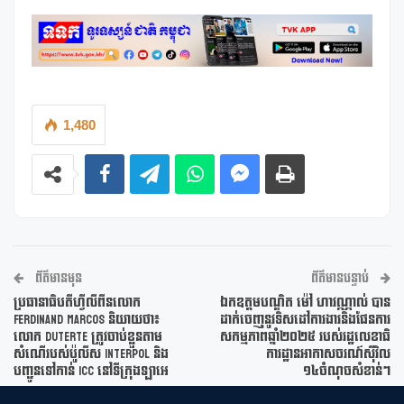
1,480
ព័ត៌មានមុន
ព័ត៌មានបន្ទាប់
ប្រធានាធិបតីហ្វីលីពីនលោក
ឯកឧត្តមបណ្ឌិត ម៉ៅ ហាវណ្ណាល់ បាន
Ferdinand Marcos និយាយថា៖
ដាក់ចេញនូវទិសដៅការងារនិងផែនការ
លោក Duterte ត្រូវចាប់ខ្លួនតាម
សកម្មភាពឆ្នាំ២០២៥ របស់រដ្ឋលេខាធិ
សំណើរបស់ប៉ូលីស Interpol និង
ការដ្ឋានអាកាសចរណ៍ស៊ីវិល
បញ្ជូនទៅកាន់ ICC នៅទីក្រុងឡាអេ
១៤ចំណុចសំខាន់ៗ