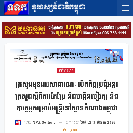
ព័ត៌មានជាតិ
ក្រសួងមុខងារសាធារណៈ បើកកិច្ចប្រជុំអន្តរ
ក្រសួងស្តីពីការកែប្រែ និងបង្កើនបៀវត្ស និង
ឧបត្ថម្ភសម្រាប់មន្រ្តីនៅស្ថានតំណាងកម្ពុជា
ចេញផ្សាយ
ថ្ងៃទី 12 ខែ មីនា ឆ្នាំ 2025
ដោយ
TVK Sothun
1,480