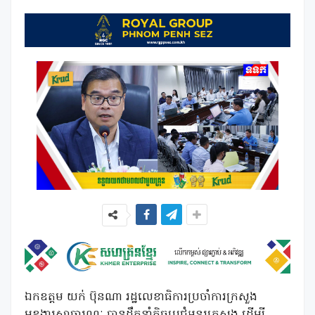
ឯកឧត្តម យក់ ប៊ុនណា រដ្ឋលេខាធិការប្រចាំការក្រសួង
មុខងារសាធារណៈ បានដឹកនាំកិច្ចប្រជុំអន្តរក្រសួង ដើម្បី