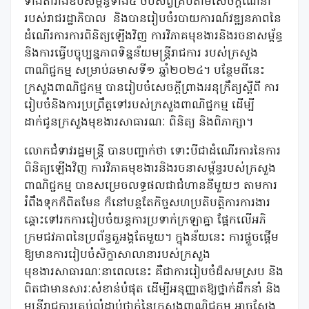
ទាំងតារាងឧបសម្ព័ន្ធទាំង៤ ចប់សព្វគ្រប់តាមសេចក្តីណែនាំ
របស់រាជរដ្ឋាភិបាល និងបានរៀបចំរបាយការណ៍វឌ្ឍនភាពនៃ
ដំណើរការការពិនិត្យឡើងវិញ ការវិភាគមុខងារនិងរចនាសម្ព័ន្ធ
និងការធ្វើបច្ចុប្បន្នភាពទិន្នន័យមន្ត្រីរាជការ របស់ក្រសួង
ពាណិជ្ជកម្ម សម្រាប់ឆមាសទី១ ឆ្នាំ២០២៤។ បន្ថែមពីនេះ
ក្រសួងពាណិជ្ជកម្ម បានរៀបចំសេចក្តីព្រាងអនុក្រឹត្យស្តីពី ការ
រៀបចំនិងការប្រព្រឹត្តទៅរបស់ក្រសួងពាណិជ្ជកម្ម ដើម្បី
ដាក់ជូនក្រសួងមុខងារសាធារណៈ ពិនិត្យ និងពិភាក្សា។
លោកជំទាវរដ្ឋមន្ត្រី បានបញ្ជាក់ថា ទោះបីជាដំណើរការនៃការ
ពិនិត្យឡើងវិញ ការវិភាគមុខងារនិងរចនាសម្ព័ន្ធរបស់ក្រសួង
ពាណិជ្ជកម្ម បានសម្រេចលទ្ធផលជាជំហាននីមួយៗ តាមការ
រំពឹងទុកក៏ពិតមែន ក៏នៅបន្តតែកិច្ចសហប្រតិបត្តិការការងារ
ឆ្ពោះទៅរកការរៀបចំយន្តការប្រទាក់ក្រឡាគ្នា ផ្អែកលើអភិ
ក្រមជវភាពនៃប្រព័ន្ធតួអង្គតែមួយ។ ក្នុងន័យនេះ ការផ្តួចផ្តើម
ឱ្យមានការរៀបចំសិក្ខាសាលានារបស់ក្រសួង
មុខងារសាធារណៈនាពេលនេះ គឺជាការរៀបចំដ៏សមស្រប និង
ពិតជាមានសារៈសំខាន់បំផុត ដើម្បីអនុញ្ញាតឱ្យថ្នាក់ដឹកនាំ និង
មន្ត្រីរាជការគ្រប់លំដាប់ថ្នាក់នៃក្រសួងពាណិជ្ជកម្ម អាចស្វែង