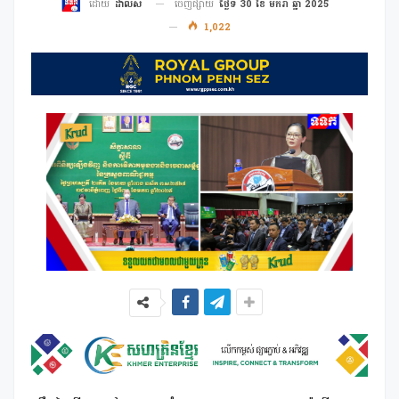
ចេញផ្សាយ
ថ្ងៃទី 30 ខែ មករា ឆ្នាំ 2025
ដោយ
ដាលីស
1,022