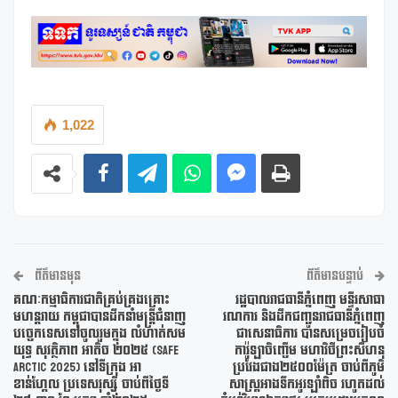
1,022
ព័ត៌មានមុន
ព័ត៌មានបន្ទាប់
គណៈកម្មាធិការជាតិគ្រប់គ្រងគ្រោះ
រដ្ឋបាលរាជធានីភ្នំពេញ មន្ទីរសាធា
មហន្តរាយ កម្ពុជាបានដឹកនាំមន្ត្រីជំនាញ
រណការ និងដឹកជញ្ជូនរាជធានីភ្នំពេញ
បច្ចេកទេសទៅចូលរួមក្នុង លំហាត់សម
ជាសេនាធិការ បានសម្រេចរៀបចំ
យុទ្ធ សុវត្ថិភាព អាតិច ២០២៥ (Safe
ការ៉ូឡាចិញ្ចើម មហាវិថីព្រះសីហនុ
Arctic 2025) នៅទីក្រុង អា
ប្រវែងជាង២៥០០ម៉ែត្រ ចាប់ពីភូមិ
ខាន់ហ្គែល ប្រទេសរុស្ស៊ី ចាប់ពីថ្ងៃទី
សាស្រ្តអាងទឹកអូរឡាំពិច រហូតដល់