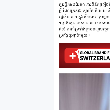
គួររម្លឹកផងដែរថា ការពិនិត្យឡើង
ថ្មី ដែលក្រសួង ស្ថាប័ន នីម
រដ្ឋាភិបាល។ ក្នុងន័យនេះ ក្រសួង
ទម្រង់រដ្ឋបាលសាធារណៈរបស់រាជរ
ផ្តល់ការគាំទ្រទាំងក្របខណ្ឌបច្
ប្រព័ន្ធតួអង្គតែមួយ។