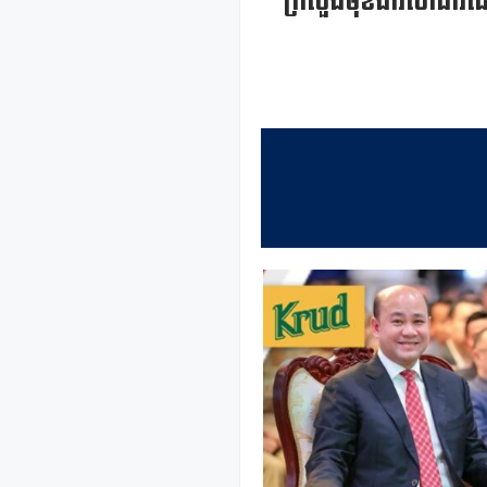
ក្រសួងមុខងារសាធារណៈ