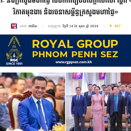
 និងក្រសួងមហាផ្ទៃ សហការរៀបចំសិក្ខាសាលា ស្តីពី «
វិភាគមុខងារ និងរចនាសម្ព័ន្ធក្រសួងមហាផ្ទៃ»
ចេញផ្សាយ
ថ្ងៃទី 14 ខែ តុលា ឆ្នាំ 2024
987
ដោយ
ដាលីស