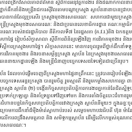
និងការពង្រីកវិសាលភាពព័ត៌មាន ស្តីពីការអនុវត្តការងារ និងដំណាក់កាលន
ថ្នាក់ដឹកនាំនិងមន្ត្រីរាជការស៊ីវិលតាមបណ្តាក្រសួង ស្ថាប័ននានាបានជ្រាប
ឡាគ្នាបានកាន់តែល្អប្រសើរ ក្រសួងមុខងារសាធារណៈ សហការជាមួយក្រសួ
្ឋមន្ត្រីក្រសួងមុខងារសាធារណៈ និងជាប្រធានលេខាធិការដ្ឋាន គណៈកម្មាធិក
សាធារណៈរបស់រាជរដ្ឋាភិបាល នីតិកាលទី៧ នៃរដ្ឋសភា (គ.វ.រ.)និង ឯកឧត្ត
្រសួងមហាផ្ទៃ រៀបចំសិក្ខាសាលា ស្តីពីការពិនិត្យឡើងវិញ ការវិភាគមុខងារ និងរ
ស្តីការក្រសួងមហាផ្ទៃ។ សិក្ខាសាលានេះ មានការចូលរួមពីថ្នាក់ដឹកនាំទទួល
ារវិភាគមុខងារ និងរចនាសម្ព័ន្ធក្រសួង ស្ថាប័ន នៃក្រសួងមុខងារសាធារណៈ
្រធាននាយកដ្ឋានឡើង និងមន្ត្រីជំនាញបច្ចេកទេសដទៃទៀតជាច្រើនរូប។
ាប័ន ដែលចាប់ផ្តើមចេញពីក្រសួងមហាផ្ទៃនាព្រឹកនេះ ត្រូវបានរៀបចំឡើ
្ចេកទេសអន្តរក្រសួង បានរួមចិត្ត រួមស្មារតី និងរួមកម្លាំងសហការគ្នា 
ក្រសួង ស្ថាប័ន (២) បង្កើនកិច្ចសហប្រតិបត្តិការការងារគ្នាកាន់តែជិតស្ន
ប្រទាក់ក្រឡាគ្នា និងគាំទ្រគ្នាទៅវិញទៅមក និងការតាំងចិត្តបោះជំហានរួមគ្ន
ហានបន្តនៃកិច្ចសហប្រតិបត្តិការរវាងក្រសួង ស្ថាប័ននីមួយៗ ក្នុងឆន្ទៈច
្រោមការដឹកនាំដ៏ម៉ឺងម៉ាត់ស្វាហាប់របស់ សម្តេចមហាបវរធិបតី​ ហ៊ុន ម៉ាណ
សលើការពង្រឹងសមត្ថភាព និង សមិទ្ធកម្មស្ថាប័ន ដើម្បីលើកកម្ពស់គុណភ
្ឋបាលសាធារណៈ។