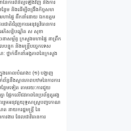
ានានៃការពិនិត្យឡើងវិញ និងការ
បន្ថែម និងដើម្បីពង្រឹងកិច្ចសហ
ងមហាផ្ទៃ ដឹកនាំដោយ ឯកឧត្តម
ារជាតិជំរុញការអនុវត្តវិធានការ
មអភិសន្តិបណ្ឌិត ស សុខា
ចនាសម្ព័ន្ធ ក្រសួងមហាផ្ទៃ នាព្រឹក
បន្ទុក និងមន្ត្រីបច្ចេកទេស
 ថ្នាក់ដឹកនាំអង្គភាពនៃក្រសួង
ងក្នុងគោលបំណង៖ (១) បង្ហាញ
ពាក់ព័ន្ធនឹងស្ថានភាពបឋមនៃការការ
ិទ្ធបន្ថែមទៀត តាមរយៈការជួយ
ា ​ផ្អែកលើជវភាពនៃប្រព័ន្ធតួអង្គ
ូលរួមអនុវត្តយុទ្ធសាស្ត្របញ្ចកោណ
ែត នាយករដ្ឋមន្ត្រី នៃ
ាពការងារ ដែលជាវិធានការ