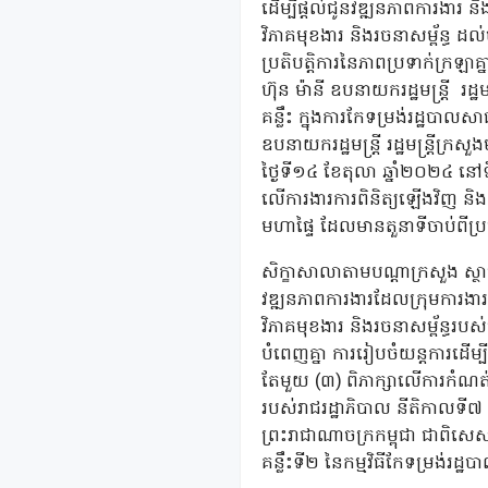
ដើម្បីផ្តល់ជូនវឌ្ឍនភាពការងារ 
វិភាគមុខងារ និងរចនាសម្ព័ន្ធ ដល់
ប្រតិបត្តិការនៃភាពប្រទាក់ក្រ
ហ៊ុន ម៉ានី ឧបនាយករដ្ឋមន្ត្រី រដ
គន្លឹះ ក្នុងការកែទម្រង់រដ្ឋបាល
ឧបនាយករដ្ឋ​​មន្ត្រី រដ្ឋមន្ត្រីក
ថ្ងៃទី១៤ ខែតុលា ឆ្នាំ២០២៤ នៅទី
លើការងារការពិនិត្យឡើងវិញ និងក
មហាផ្ទៃ ដែលមានតួនាទីចាប់ពីប
សិក្ខាសាលាតាមបណ្តាក្រសួង ស្ថ
វឌ្ឍនភាពការងារដែលក្រុមការងារបច
វិភាគមុខងារ និងរចនាសម្ព័ន្ធរបស់
បំពេញគ្នា ការរៀបចំយន្តការដើម្បី
តែមួយ (៣) ពិភាក្សាលើការកំណត់ជំ
របស់រាជរដ្ឋាភិបាល នីតិកាលទី៧ ក
ព្រះរាជាណាចក្រកម្ពុជា ជាពិសេ
គន្លឹះទី២ នៃកម្មវិធីកែទម្រង់រដ