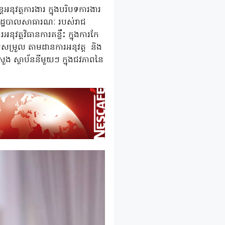
អនុវត្តការងារ ក្នុងបរិបទការងារ
់រដ្ឋបាលសាធារណៈ របស់រាជ
ុវត្តវិធានការគន្លឹះ ក្នុងការកែ
របសម្រួល តាមដានការអនុវត្ត និង
ួង ស្ថាប័ននីមួយៗ ក្នុងជវភាពនៃ