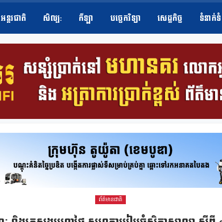
អន្តរជាតិ
សិល្ប​:
កីឡា
បច្ចេកវិទ្យា
សេដ្ឋកិច្ច
ទំនាក់ទ
ព័ត៌មានជាតិ