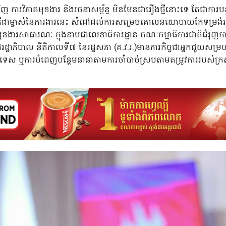
វិញ ការវិភាគមុខងារ និងរចនាសម្ព័ន្ធ មិនមែនជារឿងថ្មីនោះទេ តែជាការបន្ត
ួយៗ គឺជាម្ចាស់នៃការងារនេះ សំដៅដល់ការសម្រេចគោលនយោបាយកែទម្រង
មុខងារសាធារណៈ ក្នុងនាមជាលេខាធិការដ្ឋាន គណៈកម្មាធិការជាតិជំរុញការអន
ដ្ឋាភិបាល នីតិកាលទី៧ នៃរដ្ឋសភា (គ.វ.រ.)មានភារកិច្ចជាអ្នកជួយសម្
ចេកទេស ឬការបំពេញបន្ថែមនានាតាមការចាំបាច់ស្របតាមតម្រូវការរបស់ក្រស