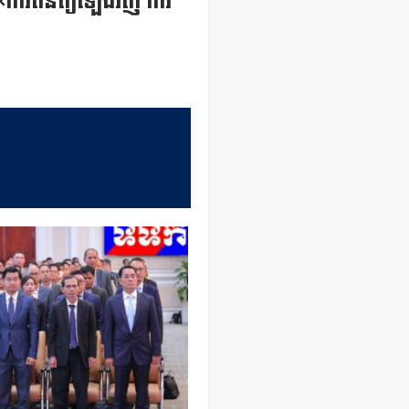
ការពិនិត្យឡើងវិញ ការ