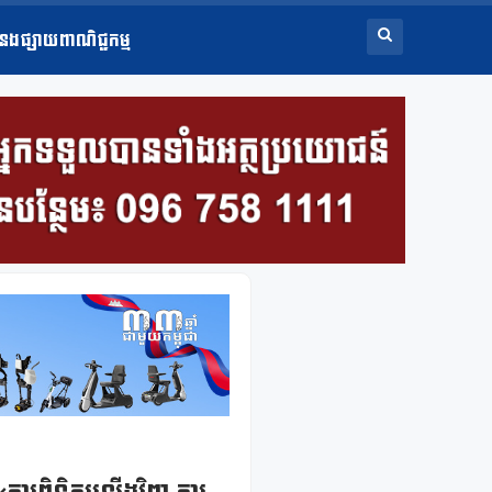
ំនងផ្សាយពាណិជ្ជកម្ម