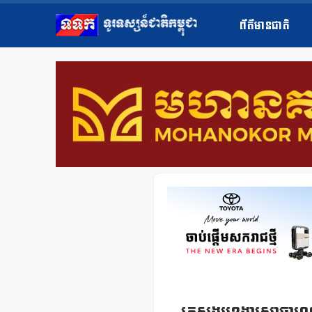
ព័ត៌មានជាតិ