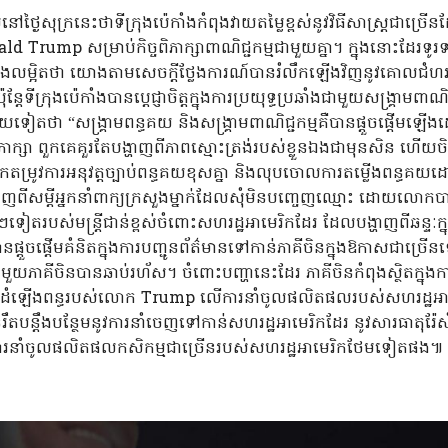
ៅថ្ងៃសុក្រនេះថាទីក្រុងប៉េកាំងកំពុងវាយតម្លៃខ្ពស់នូវវិធីសាស្រ្តជាច្
 Trump សម្រាប់កិច្ចពិភាក្សាពាណិជ្ជកម្មជាមួយគ្នា។ ក្នុងនោះដែរទូរទស
ងលម្អិតថា យោងតាមសេចក្តីថ្លែងការណ៍បានរំលឹកឡើងវិញនូវគោលជំហររ
ន្តែទីក្រុងប៉េកាំងបានប្តេជ្ញាចិត្តក្នុងការប្រយុទ្ធប្រឆាំងជាមួយសង្រ្គាមព
ទៀតថា “សង្គ្រាមពន្ធគយ និងសង្រ្គាមពាណិជ្ជកម្មគឺបានផ្តួចផ្តើមឡ
ិភាក្សា ពួកគេគួរតែបង្ហាញពីភាពស្មោះត្រង់របស់ខ្លួនឯងជាមុនសិន ហើយចិន
ែតម្រូវការអនុវត្តច្បាប់ពន្ធគយខុសគ្នា និងលុបចោលការតម្លើងពន្ធគ
ញពីសម្តីអ្នកនាំពាក្យក្រសួងម្នាក់ដែលសុំមិនបញ្ចេញឈ្មោះ ដោយលោកប
ងៗទៀតរបស់មន្ត្រីជាន់ខ្ពស់ចំពោះសហរដ្ឋអាមេរិកដែរ ដែលបង្ហាញពីឆន្ទៈក
នផ្តួចផ្តើមគំនិតក្នុងការបញ្ជូនព័ត៌មានទៅកាន់ភាគីចិនក្នុងឱកាសជាច្រ
ជាមួយភាគីចិនបានឆាប់រហ័ស។ ចំពោះបញ្ហានេះដែរ ភាគីចិនកំពុងស្ថិតក្នុងក
ារដំឡើងពន្ធរបស់លោក Trump លើការនាំចូលផលិតផលរបស់សហរដ្ឋអាម
បន្តឹងបន្ថែមនូវការនាំចេញទៅកាន់សហរដ្ឋអាមេរិកដែរ នូវសារធាតុរ៉ែសំ
់ការនាំចូលផលិតផលកសិកម្មជាច្រើនរបស់សហរដ្ឋអាមេរិកថែមទៀតផង៕