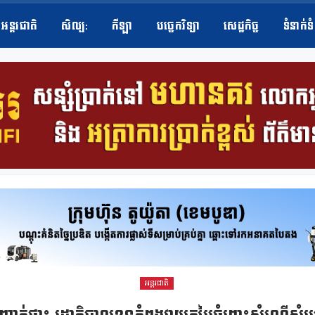
អន្តរជាតិ
សិល្ប​:
កីឡា
បច្ចេកវិទ្យា
សេដ្ឋកិច្ច
ទំនាក់ទ
អន្តរជាតិ