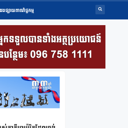
ំនងផ្សាយពាណិជ្ជកម្ម