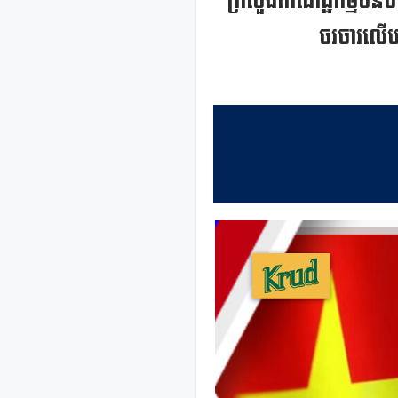
ក្រសួងពាណិជ្ជកម្មចិនប
ចរចារលើបញ