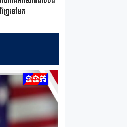
របស់ភាគីអាម៉េរិកដែលចង់
ាទៅវិញទៅមក