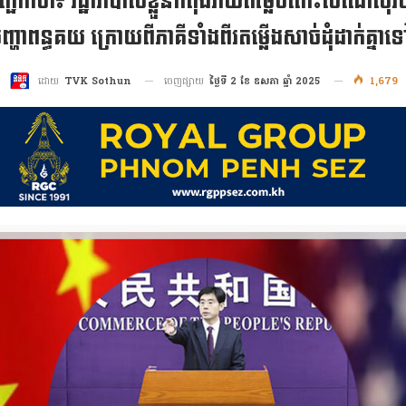
ញ្ជាក់ថា៖ រដ្ឋាភិបាលខ្លួនកំពុងវាយតម្លៃចំពោះសំណើសុំ
្ហាពន្ធគយ ក្រោយពីភាគីទាំងពីរតម្លើងសាច់ដុំដាក់គ្ន
ចេញផ្សាយ
ថ្ងៃទី 2 ខែ ឧសភា ឆ្នាំ 2025
1,679
ដោយ
TVK Sothun