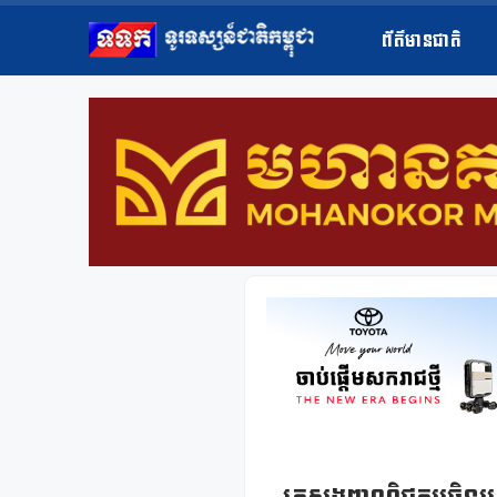
ព័ត៌មានជាតិ