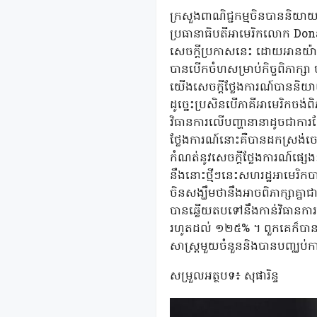
ក្រសួងពាណិជ្ជកម្មចិនបាននិយាយន
ប្រធានាធិបតីអាមេរិកលោក Donald
សេចក្តីប្រកាសនេះ ដោយអានយ៉ា
បានបើកចំហសម្រាប់កិច្ចពិភាក្សា ប៉ុ
យើងសេចក្តីថ្លែងការណ៍បាននិយាយ
ដូច្នេះប្រសិនបើភាគីអាមេរិកចង់ព
វិធានការលើបញ្ហានានាដូចជាការក
ថ្លែងការណ៍នោះគឺបានដកស្រង់ចេ
កំណត់នូវសេចក្តីថ្លែងការណ៍ផ្សេ
នឹងនោះថ្មីៗនេះសហរដ្ឋអាមេរិកបា
ចិនសង្ឃឹមថានឹងអាចពិភាក្សាគ្នា
បានឆ្លើយតបទៅនឹងកាន់វិធានក
រហូតដល់ ១២៥% ។ ពួកគេក៏បានរឹត
សាស្ត្រមួយចំនួននិងបានបញ្ឈប
សម្រួលអត្ថបទ៖ សុផារិន្ទ