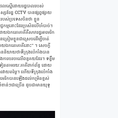
រើនដែលស្នើដោយរដ្ឋបាលរបស់
្សន៍រដ្ឋ CCTV បានផ្សព្វផ្សាយ
បស់ប្រទេសចិនថា ខ្លួន
ាណិជ្ជកម្មនោះដែរប្រសិនបើចាំបាច់។
ើងដោយឯកតោភាគីគឺសហរដ្ឋអាមេរិក
ត្រៀមខ្លួនជាស្រេចដើម្បីចាត់
យដោយឯកតោភាគីនោះ” ។ សេចក្តី
ាននិយាយថាទីក្រុងប៉េកាំងបាន
្នុងការចរចាលើពន្ធគយដែរ។ ទន្ទឹម
ើនទៀតតាមរយៈភាគីពាក់ព័ន្ធ ដោយ
ារវាយតម្លៃ។ ហើយទីក្រុងប៉េកាំង
េរិកបានឡើងដល់កម្រិតខ្ពស់
ខាន់ៗជាច្រើន ដូចជាមានយុទ្ធ