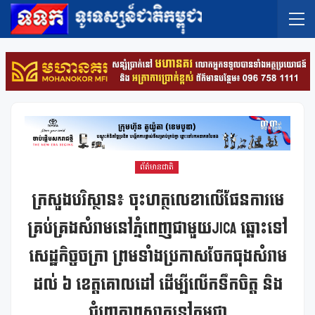
ព័ត៌មានជាតិ
ក្រសួងបរិស្ថាន៖ ចុះហត្ថលេខាលើផែនការមេ
គ្រប់គ្រងសំរាមនៅភ្នំពេញជាមួយJICA ឆ្ពោះទៅ
សេដ្ឋកិច្ចចក្រា ព្រមទាំងប្រកាសចែកធុងសំរាម
ដល់ ៦ ខេត្តគោលដៅ ដើម្បីលើកទឹកចិត្ត និង
ជំរុញភាពស្អាតនៅកម្ពុជា