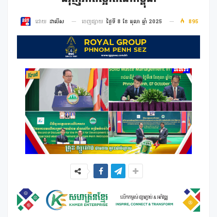
ចេញផ្សាយ
ថ្ងៃទី 8 ខែ តុលា ឆ្នាំ 2025
895
ដោយ
ដាលីស