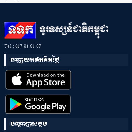
Tel : 017 81 81 07
ទាញយកឥតគិតថ្លៃ
បណ្តាញសង្គម