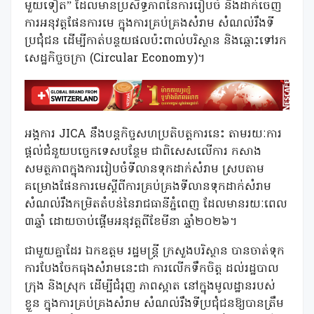
មួយទៀត” ដែលមានប្រសិទ្ធភាពនៃការរៀបចំ និងដាក់ចេញ
ការអនុវត្តផែនការមេ ក្នុងការគ្រប់គ្រងសំរាម សំណល់រឹងទី
ប្រជុំជន ដើម្បីកាត់បន្ថយផលប៉ះពាល់បរិស្ថាន និងឆ្ពោះទៅរក
សេដ្ឋកិច្ចចក្រា (Circular Economy)។
អង្គការ JICA នឹងបន្តកិច្ចសហប្រតិបត្តការនេះ តាមរយៈការ
ផ្តល់ជំនួយបច្ចេកទេសបន្ថែម ជាពិសេសលើការ កសាង
សមត្ថភាពក្នុងការរៀបចំទីលានទុកដាក់សំរាម ស្របតាម
គម្រោងផែនការមេស្តីពីការគ្រប់គ្រងទីលានទុកដាក់សំរាម
សំណល់រឹងកម្រិតតំបន់នៃរាជធានីភ្នំពេញ ដែលមានរយៈពេល
៣ឆ្នាំ ដោយចាប់ផ្តើមអនុវត្តពីខែមីនា ឆ្នាំ២០២៦។
ជាមួយគ្នាដែរ ឯកឧត្តម រដ្ឋមន្ត្រី ក្រសួងបរិស្ថាន បានចាត់ទុក
ការបែងចែកធុងសំរាមនេះជា ការលើកទឹកចិត្ត ដល់រដ្ឋបាល
ក្រុង និងស្រុក ដើម្បីជំរុញ ភាពស្អាត នៅក្នុងមូលដ្ឋានរបស់
ខ្លួន ក្នុងការគ្រប់គ្រងសំរាម សំណល់រឹងទីប្រជុំជនឱ្យបានត្រឹម