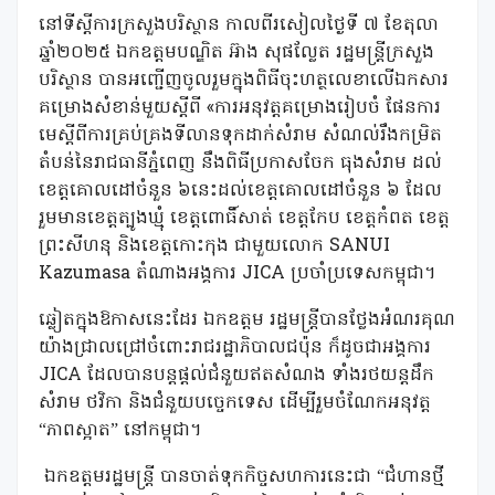
នៅទីស្តីការក្រសួងបរិស្ថាន កាលពីរសៀលថ្ងៃទី ៧ ខែតុលា
ឆ្នាំ២០២៥ ឯកឧត្តមបណ្ឌិត អ៊ាង សុផល្លែត រដ្ឋមន្ត្រីក្រសួង
បរិស្ថាន បានអញ្ជើញចូលរួមក្នុងពិធីចុះហត្ថលេខាលើឯកសារ
គម្រោងសំខាន់មួយស្តីពី «ការអនុវត្តគម្រោងរៀបចំ ផែនការ
មេស្តីពីការគ្រប់គ្រងទីលានទុកដាក់សំរាម សំណល់រឹងកម្រិត
តំបន់នៃរាជធានីភ្នំពេញ នឹងពិធីប្រកាសចែក ធុងសំរាម ដល់
ខេត្តគោលដៅចំនួន ៦នេះដល់ខេត្តគោលដៅចំនួន ៦ ដែល
រួមមានខេត្តត្បូងឃ្មុំ ខេត្តពោធិ៍សាត់ ខេត្តកែប ខេត្តកំពត ខេត្ត
ព្រះសីហនុ និងខេត្តកោះកុង ជាមួយលោក SANUI
Kazumasa តំណាងអង្គការ JICA ប្រចាំប្រទេសកម្ពុជា។
ឆ្លៀតក្នុងឱកាសនេះដែរ ឯកឧត្តម រដ្ឋមន្រ្តីបានថ្លែងអំណរគុណ
យ៉ាងជ្រាលជ្រៅចំពោះរាជរដ្ឋាភិបាលជប៉ុន ក៏ដូចជាអង្គការ
JICA ដែលបានបន្តផ្តល់ជំនួយឥតសំណង ទាំងរថយន្តដឹក
សំរាម ថវិកា និងជំនួយបច្ចេកទេស ដើម្បីរួមចំណែកអនុវត្ត
“ភាពស្អាត” នៅកម្ពុជា។
ឯកឧត្តមរដ្ឋមន្ត្រី បានចាត់ទុកកិច្ចសហការនេះជា “ជំហានថ្មី