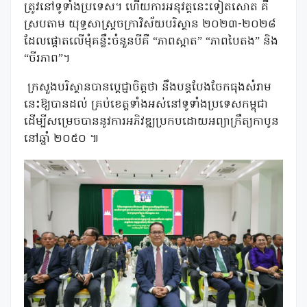
ត្រូវនៅទូទាំងប្រទេស។ ហើយការអនុវត្តនេះទៀតសោត គឺ
ស្របតាម យុទ្ធសាស្ត្រចក្រាវិស័យបរិស្ថាន ២០២៣-២០២៨
ដែលផ្តោតលើមុំគន្លឹះចំនួនបីគឺ “ភាពស្អាត” “ភាពបៃតង” និង
“ចីរភាព”។
ក្រសួងបរិស្ថានបានប្តេជ្ញាចិត្តថា នឹងបន្តបែងចែកធុងសំរាម
នេះឱ្យបានដល់ គ្រប់ខេត្តទាំងអស់នៅទូទាំងប្រទេសកម្ពុជា
ដើម្បីសម្រេចបាននូវការអភិវឌ្ឍប្រកបដោយអព្យាក្រឹត្យកាបូន
នៅឆ្នាំ ២០៥០ ៕