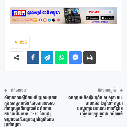
895
ព័ត៌មានមុន
ព័ត៌មានបន្ទាប់
សិក្ខាសាលាស្តីពីការអភិវឌ្ឍសមត្ថភាព
ឯកឧត្តមអភិសន្ដិបណ្ឌិត ស សុខា រយៈ
ក្នុងសកម្មភាពមីន ដែលមានសមាស
ពេលជាង ២ឆ្នាំនេះ កម្ពុជា
ភាពចូលរួមពីអាជ្ញាធរមីន តំណាង
បណ្ដេញជនបរទេស ពាក់ព័ន្ធបទ
កងទ័ពជើងគោក. CMAC និងមជ្ឍ
ល្មើសអនឡាញជាង ១ម៉ឺននាក់
មណ្ឌលជាតិ,អង្កការក្រៅរដ្ឋាភិបាល
ប្រចាំកម្ពុជា