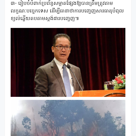
៣- រៀបចំបំពាក់ប្រព័ន្ធសម្អាតផ្សែងឱ្យបានត្រឹមត្រូវតាម
លក្ខណៈបច្ចេកទេស ដើម្បីធានាថាការបញ្ចេញសារធាតុបំពុល
ខ្យល់ឆ្លើយតបតាមស្តង់ដារបញ្ចេញ៕