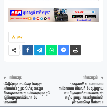
947
ព័ត៌មានមុន
ព័ត៌មានបន្ទាប់
ដើម្បីជំរុញភាពជាដៃគូ! ឯកឧត្តម
ក្រសួងអប់រំ ហាមទទួលទាន
អភិបាលខេត្តព្រះសីហនុ បានជួប
ការចែកចាយ តាំងលក់ និងផ្សព្វផ្សាយ
ពិភាក្សាការងារជាមួយឯកអគ្គរដ្ឋទូតកូរ៉េ
ពាណិជ្ជកម្មផលិតផលភេសជ្ជៈប៉ូវ
ស្តីពីសក្តានុពលវិនិយោគ និង
កម្លាំងគ្រប់ប្រភេទនៅក្នុងបរិវណ
ទេសចរណ៍
គ្រឹះស្ថានសិក្សា និងឯកជន