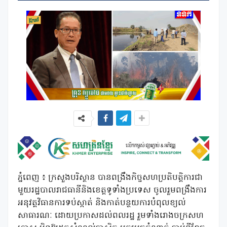
ភ្នំពេញ ៖ ក្រសួងបរិស្ថាន បានពង្រឹងកិច្ចសហប្រតិបត្តិការជា
មួយរដ្ឋបាលរាជធានីនិងខេត្តទូទាំងប្រទេស ចូលរួមពង្រឹងការ
អនុវត្តវិធានការទប់ស្កាត់ និងកាត់បន្ថយការបំពុលខ្យល់
សាធារណៈ ដោយប្រកាសដល់ពលរដ្ឋ រួមទាំងរោងចក្រសហ