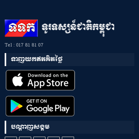
Tel : 017 81 81 07
ទាញយកឥតគិតថ្លៃ
បណ្តាញសង្គម