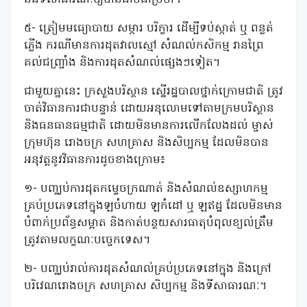
និងទីសាធារណៈឱ្យបានជាប់ជាប្រចាំ។
៥- ត្រៀមមធ្យោបាយ សម្ភារ បរិក្ខារ ដើម្បីទប់ស្កាត់ ឬ ពន្លត់
ភ្លើង ករណីមានការដុតវាលស្មៅ សំណល់កសិកម្ម រានព្រៃ
គល់ជញ្ជ្រាំង និងការដុតសំណល់ផ្សេងៗទៀត។
ជាមួយគ្នានេះ ក្រសួងបរិស្ថាន ស្នើរដ្ឋបាលថ្នាក់ក្រោមជាតិ ត្រូវ
ចាត់វិធានការជាបន្ទាន់ ដោយអនុលោមទៅតាមក្រមបរិស្ថាន
និងធនធានធម្មជាតិ ដោយមិនមានការលើកលែងដល់ ម្ចាស់
ក្រុមហ៊ុន រោងចក្រ សហគ្រាស និងសិប្បកម្ម ដែលមិនបាន
អនុវត្តនូវវិធានការដូចខាងក្រោម៖
១- បញ្ឈប់ការដុតកម្ទេចក្រណាត់ និងសំណល់ឧស្សាហកម្ម
គ្រប់ប្រភេទនៅក្នុងឡចំហាយ ឡកំដៅ ឬ ឡឥដ្ឋ ដែលមិនមាន
បំពាក់ប្រព័ន្ធសម្អាត និងកាត់បន្ថយសារធាតុបំពុលខ្យល់ត្រឹម
ត្រូវតាមលក្ខណៈបច្ចេកទេស។
២- បញ្ឈប់រាល់ការដុតសំណល់គ្រប់ប្រភេទនៅក្នុង និងក្រៅ
បរិវេណរោងចក្រ សហគ្រាស សិប្បកម្ម និងទីសាធារណៈ។