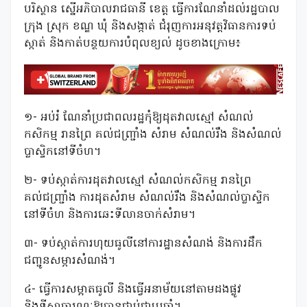
បរិស្ថាន ស្នើអភិបាលរាជធានី ខេត្ត ធ្វើការណែនាំដល់រដ្ឋបាល
ក្រុង ស្រុក ខណ្ឌ ឃុំ និងសង្កាត់ ជំរុញការអនុវត្តវិធានការទប់
ស្កាត់ និងកាត់បន្ថយការបំពុលខ្យល់ ដូចខាងក្រោម៖
១- អប់រំ ណែនាំប្រជាពលរដ្ឋកុំឱ្យដុតវាលស្មៅ សំណល់
កសិកម្ម រានព្រៃ គល់ជញ្ជ្រាំង សំរាម សំណល់រឹង និងសំណល់
ប្លាស្ទិកនៅទីចំហ។
២- ទប់ស្កាត់ការដុតវាលស្មៅ សំណល់កសិកម្ម រានព្រៃ
គល់ជញ្ជ្រាំង ការដុតសំរាម សំណល់រឹង និងសំណល់ប្លាស្ទិក
នៅទីចំហ និងការឆេះទីលានចាក់សំរាម។
៣- ទប់ស្កាត់ការហុយធូលីនៅការដ្ឋានសំណង់ និងការដឹក
ជញ្ជូនសម្ភារសំណង់។
៤- ធ្វើការសម្អាតធូលី និងធ្វើអនាម័យនៅតាមដងផ្លូវ