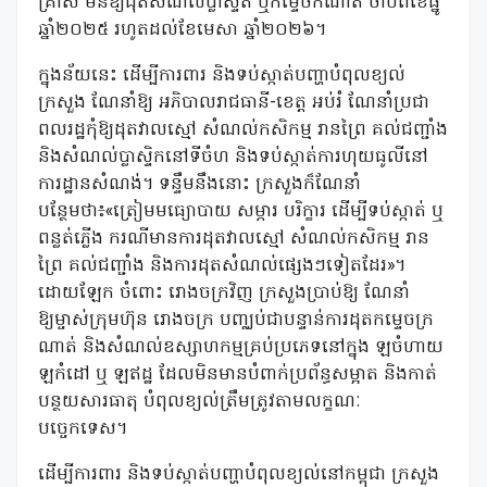
គ្រាស មិនឱ្យដុតសំណល់ប្លាសិ្ទត ឬកម្ទេចកំណាត់ ចាប់ពីខែធ្នូ
ឆ្នាំ២០២៥ រហូតដល់ខែមេសា ឆ្នាំ២០២៦។
ក្នុងន័យនេះ ដើម្បីការពារ និងទប់ស្កាត់បញ្ហាបំពុលខ្យល់
ក្រសួង ណែនាំឱ្យ អភិបាលរាជធានី-ខេត្ត អប់រំ ណែនាំប្រជា
ពលរដ្ឋកុំឱ្យដុតវាលស្មៅ សំណល់កសិកម្ម រានព្រៃ គល់ជញ្ជាំង
និងសំណល់ប្លាស្ទិកនៅទីចំហ និងទប់ស្កាត់ការហុយធូលីនៅ
ការដ្ឋានសំណង់។ ទន្ទឹមនឹងនោះ ក្រសួងក៏ណែនាំ
បន្ថែមថា៖«ត្រៀមមធ្យោបាយ សម្ភារ បរិក្ខារ ដើម្បីទប់ស្កាត់ ឬ
ពន្លត់ភ្លើង ករណីមានការដុតវាលស្មៅ សំណល់កសិកម្ម រាន
ព្រៃ គល់ជញ្ជាំង និងការដុតសំណល់ផ្សេងៗទៀតដែរ»។
ដោយឡែក ចំពោះ រោងចក្រវិញ ក្រសួងប្រាប់ឱ្យ ណែនាំ
ឱ្យម្ចាស់ក្រុមហ៊ុន រោងចក្រ បញ្ឈប់ជាបន្ទាន់ការដុតកម្ទេចក្រ
ណាត់ និងសំណល់ឧស្សាហកម្មគ្រប់ប្រភេទនៅក្នុង ឡចំហាយ
ឡកំដៅ ឬ ឡឥដ្ឋ ដែលមិនមានបំពាក់ប្រព័ន្ធសម្អាត និងកាត់
បន្ថយសារធាតុ បំពុលខ្យល់ត្រឹមត្រូវតាមលក្ខណៈ
បច្ចេកទេស។
ដើម្បីការពារ និងទប់ស្កាត់បញ្ហាបំពុលខ្យល់នៅកម្ពុជា ក្រសួង