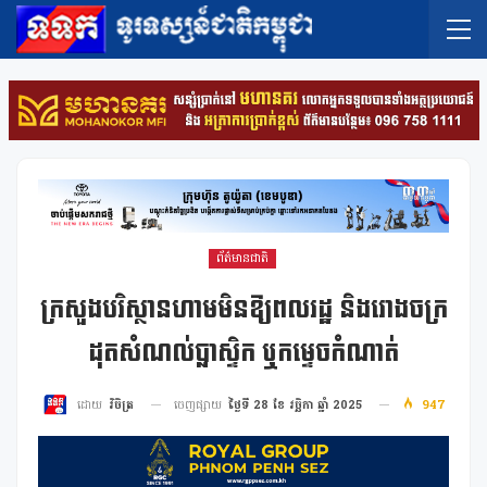
ព័ត៌មានជាតិ
ក្រសួងបរិស្ថានហាមមិនឱ្យពលរដ្ឋ និងរោងចក្រ
ដុតសំណល់ប្លាសិ្ទក ឬកម្ទេចកំណាត់
ចេញផ្សាយ
ថ្ងៃទី 28 ខែ វច្ឆិកា ឆ្នាំ 2025
947
ដោយ
វិចិត្រ