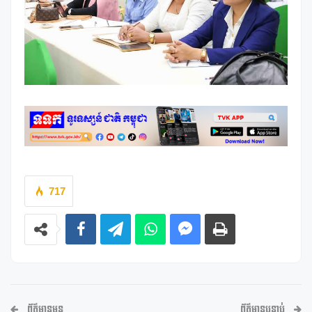
717
ព័ត៌មានមុន
ព័ត៌មានបន្ទាប់