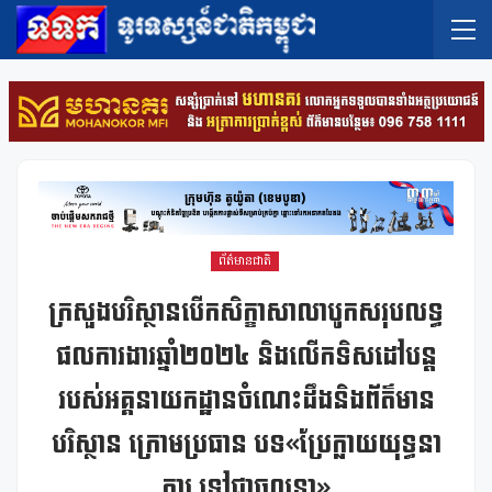
ព័ត៌មានជាតិ
ក្រសួងបរិស្ថានបើកសិក្ខាសាលាបូកសរុបលទ្ធ
ផលការងារឆ្នាំ២០២៤ និងលើកទិសដៅបន្ត
របស់អគ្គនាយកដ្ឋានចំណេះដឹងនិងព័ត៌មាន
បរិស្ថាន ក្រោមប្រធាន បទ«ប្រែក្លាយយុទ្ធនា
ការ ទៅជាចលនា»