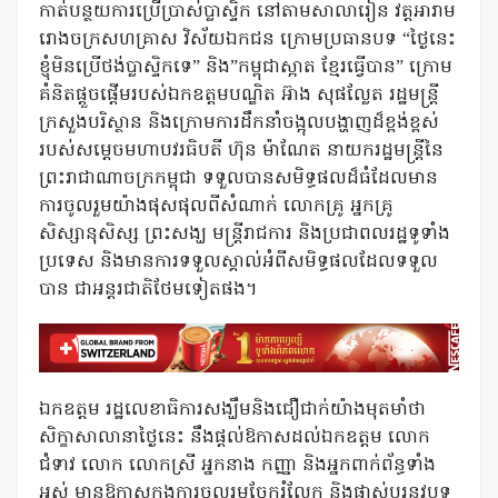
កាត់បន្ថយការប្រើប្រាស់ប្លាស្ទិក នៅតាមសាលារៀន វត្តអារាម
រោងចក្រសហគ្រាស វិស័យឯកជន ក្រោមប្រធានបទ “ថ្ងៃនេះ
ខ្ញុំមិនប្រើថង់ប្លាស្ទិកទេ” និង”កម្ពុជាស្អាត ខ្មែរធ្វើបាន” ក្រោម
គំនិតផ្តួចផ្តើមរបស់ឯកឧត្តមបណ្ឌិត អ៊ាង សុផល្លែត រដ្ឋមន្ត្រី
ក្រសួងបរិស្ថាន និងក្រោមការដឹកនាំចង្អុលបង្ហាញដ៏ខ្ពង់ខ្ពស់
របស់សម្តេចមហាបវរធិបតី ហ៊ុន ម៉ាណែត នាយករដ្ឋមន្ត្រីនៃ
ព្រះរាជាណាចក្រកម្ពុជា ទទួលបានសមិទ្ធផលដ៏ធំដែលមាន
ការចូលរួមយ៉ាងផុសផុលពីសំណាក់ លោកគ្រូ អ្នកគ្រូ
សិស្សានុសិស្ស ព្រះសង្ឃ មន្ត្រីរាជការ និងប្រជាពលរដ្ឋទូទាំង
ប្រទេស និងមានការទទួលស្គាល់អំពីសមិទ្ធផលដែលទទួល
បាន ជាអន្តរជាតិថែមទៀតផង។
ឯកឧត្តម រដ្ឋលេខាធិការសង្ឃឹមនិងជឿជាក់យ៉ាងមុតមាំថា
សិក្ខាសាលានាថ្ងៃនេះ នឹងផ្តល់ឱកាសដល់ឯកឧត្តម លោក
ជំទាវ លោក លោកស្រី អ្នកនាង កញ្ញា និងអ្នកពាក់ព័ន្ធទាំង
អស់ មានឱកាសក្នុងការចូលរួមចែករំលែក និងផ្លាស់ប្តូរនូវបទ