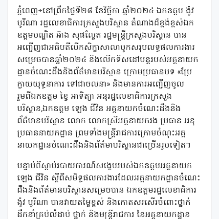
ភ្នំពេញ÷នៅព្រឹកថ្ងៃទី២៨ ខែវិច្ឆិកា ឆ្នាំ២០២៤ ឯកឧត្តម ង៉ូវ
បូរីណា រដ្ឋលេខាធិការក្រសួងបរិស្ថាន តំណាងដ៏ខ្ពង់ខ្ពស់ឯក
ឧត្តមបណ្ឌិត អ៊ាង សុផល្លែត រដ្ឋមន្ត្រីក្រសួងបរិស្ថាន បាន
អញ្ជើញជាអធិបតីបើកសិក្ខាសាលាបូកសរុបលទ្ធផលការងារ
សម្រេចបានឆ្នាំ២០២៤ និងលើកទិសដៅបន្តរបស់អគ្គនាយក
ដ្ឋានចំណេះដឹងនិងព័ត៌មានបរិស្ថាន ក្រោមប្រធានបទ «ប្រែ
ក្លាយយុទ្ធនាការ ទៅជាចលនា» និងមានការអញ្ជើញចូល
រួមពីឯកឧត្តម ខ្វៃ អាទិត្យា អនុរដ្ឋលេខាធិការក្រសួង
បរិស្ថាន,ឯកឧត្តម ឡេង ជីវិន អគ្គនាយកចំណេះដឹងនិង
ព័ត៌មានបរិស្ថាន លោក លោកស្រីអគ្គនាយករង ប្រធាន អនុ
ប្រធាននាយកដ្ឋាន ព្រមទាំងមន្ត្រីរាជការក្រោមចំណុះអគ្គ
នាយកដ្ឋានចំណេះដឹងនិងព័ត៌មាបរិស្ថានជាច្រើនរូបទៀត។
បន្ទាប់ពីស្តាប់របាយការណ៍សង្ខេបរបស់ឯកឧត្តមអគ្គនាយក
ឡេង ជីវិន ស្តីពីសមិទ្ធផលការងារដែលអគ្គនាយកដ្ឋានចំណេះ
ដឹងនិងព័ត៌មានបរិស្ថានសម្រេចបាន ឯកឧត្តមរដ្ឋលេខាធិការ
ង៉ូវ បូរីណា បានវាយតម្លៃខ្ពស់ និងកោតសរសើរចំពោះថ្នាក់
ដឹកនាំគ្រប់លំដាប់ ថ្នាក់ និងមន្ត្រីរាជការ នៃអគ្គនាយកដ្ឋាន