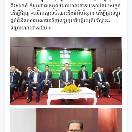
ពិសោធន៍ ក៏ដូចជាធាតុចូលដែលមាននៅតាមស្ថាប័នរបស់ខ្លួន
ដើម្បីជំរុញ «លើកកម្ពស់ចំណេះដឹងអំពីបរិស្ថាន ដើម្បីផ្លាស់ប្តូរ
ផ្នត់គំនិតសាធារណជនឱ្យចូលរួមប្រតិបត្តិមេត្រីបរិស្ថាន»
ទទួលបានជោគជ័យ៕