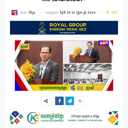
ចេញផ្សាយ
ថ្ងៃទី 28 ខែ វច្ឆិកា ឆ្នាំ 2024
717
ដោយ
វិចិត្រ