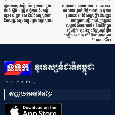
រដ្ឋសភាកម្ពុជារៀបចំសិក្ខាសាលាថ្នាក់
អាជ្ញាធរមីន និងសមាគម TAFTAC-CGTI
តំបន់ ស្តីពី «ស្រ្តី សន្តិភាព និងសន្តិ
សហការរៀបចំព្រឹត្តិការណ៍អម ក្រោម
សុខ៖ បច្ចេកទេស និងវិធីសាស្រ្តចរចា
ប្រធានបទ “វិធីសាស្ត្រថ្មីៗ និងវឌ្ឍន
និងសម្រុះសម្រួលក្នុងក្របខណ្ឌសភា»
ភាពក្នុងការកៀរគរហិរញ្ញប្បទាន
សម្រាប់សកម្មភាពមីន និងគំនិតផ្តួច
ផ្តើមថ្មីៗ” ក្នុងអំឡុងកិច្ចប្រជុំកំពូល
សៀមរាប-អង្គរ ស្តីពីពិភពលោកមួយ
ដែលគ្មានមីន។
Tel : 017 81 81 07
ទាញយកឥតគិតថ្លៃ