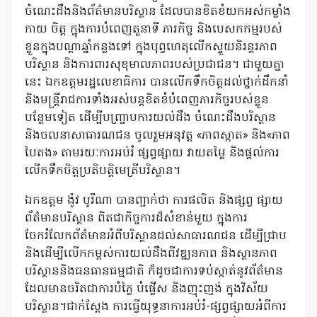
ចំណេះដឹងនិងព័ត៌មានបរិស្ថាន ដែលបានខិតខំយកអស់កម្លាំង
កាយ ចិត្ត ក្នុងការបំពេញតួនាទី ភារកិច្ច និងបេសកកម្មរបស់
ខ្លួនក្នុងបណ្តាឆ្នាំកន្លងទៅ ក្នុងបុព្វហេតុលើកស្ទួយនិរន្តរភាព
បរិស្ថាន និងការពារសុខុមាលភាពរបស់ប្រជាជន។ ជាមួយគ្នា
នេះ ឯកឧត្តមរដ្ឋលេខាធិការ បានលើកទឹកចិត្តដល់ថ្នាក់ដឹកនាំ
និងមន្ត្រីរាជការទាំងអស់បន្តខិតខំបំពេញភារកិច្ចរបស់ខ្លួន
បន្ថែមទៀត ដើម្បីបញ្រ្ជាបការយល់ដឹង ចំណេះដឹងបរិស្ថាន
និងចលនាសាធារណជន ចូលរួមអនុវត្ត «ភាពស្អាត» និង«ភាព
បៃតង» តាមរយៈការអប់រំ ផ្សព្វផ្សាយ វាយតម្លៃ និងផ្តល់ការ
លើកទឹកចិត្តប្រតិបត្តិមេត្រីបរិស្ថាន។
ឯកឧត្តម ង៉ូវ បូរីណា បានញ្ជាក់ថា ការផលិត និងផ្សព្វ ផ្សាយ
ព័ត៌មានបរិស្ថាន ពិតជាកិច្ចការដ៏សំខាន់មួយ ក្នុងការ
ចែករំលែកព័ត៌មានអំពីបរិស្ថានដល់សាធារណជន ដើម្បីជ្រាប
និងដើម្បីលើកកម្ពស់ការយល់ដឹងពីវឌ្ឍនភាព និងស្ថានភាព
បរិស្ថាននិងធនធានធម្មជាតិ ក៏ដូចជាការទប់ស្កាត់នូវព័ត៌មាន
ដែលមានចរិតជាការបំភ្លៃ បំផ្លើស និងញុះញង់ ក្នុងវិស័យ
បរិស្ថាន។ជាក់ស្តែង ការធ្វើយុទ្ធនាការអប់រំ-ផ្សព្វផ្សាយអំពីការ