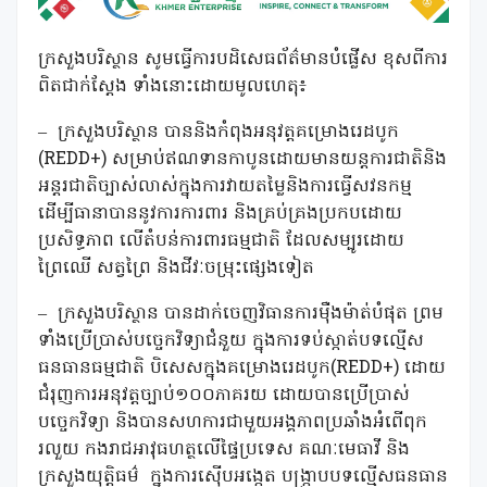
ក្រសួងបរិស្ថាន សូមធ្វើការបដិសេធព័ត៌មានបំផ្លើស ខុសពីការ
ពិតជាក់ស្តែង ទាំងនោះដោយមូលហេតុ៖
–
ក្រសួងបរិស្ថាន បាននិងកំពុងអនុវត្តគម្រោងរេដបូក
(REDD+) សម្រាប់ឥណទានកាបូនដោយមានយន្តការជាតិនិង
អន្តរជាតិច្បាស់លាស់ក្នុងការវាយតម្លៃនិងការធ្វើសវនកម្ម
ដើម្បីធានាបាននូវការការពារ និងគ្រប់គ្រងប្រកបដោយ
ប្រសិទ្ធភាព លើតំបន់ការពារធម្មជាតិ ដែលសម្បូរដោយ
ព្រៃឈើ សត្វព្រៃ និងជីវៈចម្រុះផ្សេងទៀត
–
ក្រសួងបរិស្ថាន បានដាក់ចេញវិធានការម៉ឺងម៉ាត់បំផុត ព្រម
ទាំងប្រើប្រាស់បច្ចេកវិទ្យាជំនួយ ក្នុងការទប់ស្កាត់បទល្មើស
ធនធានធម្មជាតិ បិសេសក្នុងគម្រោងរេដបូក(REDD+) ដោយ
ជំរុញការអនុវត្តច្បាប់១០០ភាគរយ ដោយបានប្រើប្រាស់
បច្ចេកវិទ្យា និងបានសហការជាមួយអង្គភាពប្រឆាំងអំពើពុក
រលួយ កងរាជអាវុធហត្ថលើផ្ទៃប្រទេស គណៈមេធាវី និង
ក្រសួងយុត្តិធម៌
ក្នុងការស៊ើបអង្កេត បង្រ្កាបបទល្មើសធនធាន