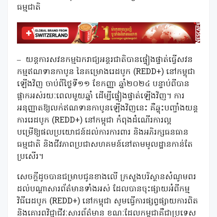
ធម្មជាតិ
–
យន្តការសវនកម្មឯករាជ្យអន្តរជាតិបានផ្ទៀងផ្ទាត់ធ្វើសវន
កម្មឥណទានកាបូន នៃគម្រោងរេដបូក (REDD+) នៅកម្ពុជា
ឡើងវិញ ចាប់ពីថ្ងៃទី១១ ខែកញ្ញា ឆ្នាំ២០២៤ បន្ទាប់ពីបាន
ផ្អាកអស់រយៈពេលមួយឆ្នាំ ដើម្បីផ្ទៀងផ្ទាត់ឡើងវិញ។ ការ
អនុញ្ញាតឱ្យលក់ឥណទានកាបូនឡើងវិញនេះ គឺឆ្លុះបញ្ចាំងយន្ត
ការរេដបូក (REDD+) នៅកម្ពុជា កំពុងដំណើរការល្អ
បម្រើឱ្យផលប្រយោជន៍ដល់ការការពារ និងអភិរក្សធនធាន
ធម្មជាតិ និងជីវភាពប្រជាសហគមន៍នៅតាមមូលដ្ឋានកាន់តែ
ប្រសើរ។
សេចក្តីដូចបានជម្រាបជូនខាងលើ ក្រសួងបរិស្ថានសំណូមពរ
ដល់បណ្តាសារព័ត៌មានទាំងអស់ ដែលបានចុះផ្សាយអំពីកម្ម
វិធីរេដបូក (REDD+) នៅកម្ពុជា សូមធ្វើការផ្សព្វផ្សាយការពិត
និងគោរពវិជ្ជាជីវៈសារព័ត៌មាន ខណៈដែលកម្ពុជាគឺជាប្រទេស