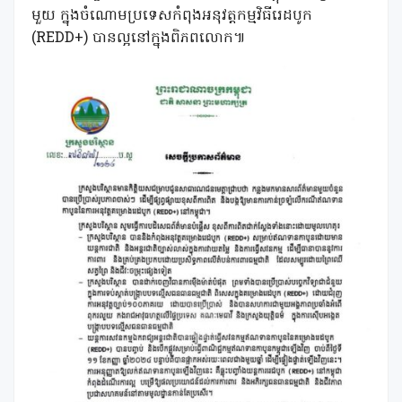
មួយ ក្នុងចំណោមប្រទេសកំពុងអនុវត្តកម្មវិធីរេដបូក
(REDD+) បានល្អនៅក្នុងពិភពលោក៕