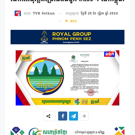
ចេញផ្សាយ
ថ្ងៃទី 25 ខែ វច្ឆិកា ឆ្នាំ 2024
ដោយ
TVK Sothun
803