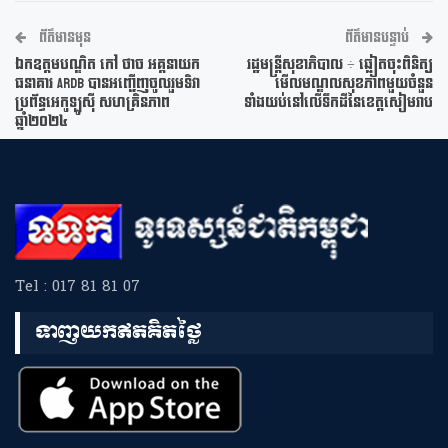
ព័ត៌មានមុន
ព័ត៌មានបន្ទាប់
ឯកឧត្តមបណ្ឌិត កៅ ថាច អគ្គនាយក
រដ្ឋមន្ត្រីសុខាភិបាល ÷ ឆ្លៀតចុះពិនិត្យ
ធនាគារ ARDB បានអញ្ជើញចូលរួមទិវា
មើលមណ្ឌលសុខភាពមួយចំនួន
ប្រព័ន្ធអេកូឡូស៊ី សហគ្រិនភាព
ទាំងយប់នៅលើទឹកដីនៃខេត្តសៀមរាប
ឆ្នាំ២០២៤
Tel : 017 81 81 07
ទាញយកឥតគិតថ្លៃ