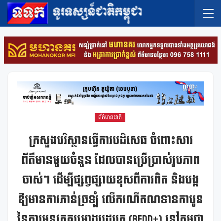
ព័ត៌មានជាតិ
ក្រសួងបរិស្ថានធ្វើការបដិសេធ ចំពោះសារ
ព័ត៌មានមួយចំនួន ដែលបានប្រើប្រាស់រូបភាព
ចាស់ៗ ដើម្បីផ្សព្វផ្សាយខុសពីការពិត និងបង្ក
ឱ្យមានការភាន់ច្រឡំ លើករណីឥណទានកាបូន
នៃការអនុវត្តគម្រោងរេដបូក (REDD+) នៅកម្ពុជា