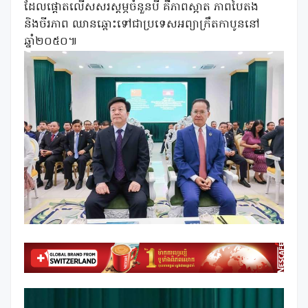
ដែលផ្តោតលើសសរស្តម្ភចំនួនបី គឺភាពស្អាត ភាពបៃតង
និងចីរភាព ឈានឆ្ពោះទៅជាប្រទេសអព្យាក្រឹតកាបូននៅ
ឆ្នាំ២០៥០៕