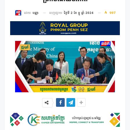
ចេញផ្សាយ
ថ្ងៃទី 2 ខែ ធ្នូ ឆ្នាំ 2024
997
ដោយ
បញ្ញា